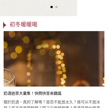
初冬暖暖喝
奶酒迷思大彙集！快問快答來闢謠
關於奶酒，真的了解嗎？是否不能放太久？竟可以不放冰