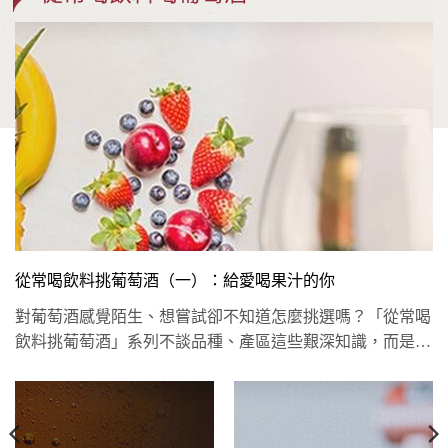
從常喝飲料挑葡萄酒（一）：給愛喝果汁的你
對葡萄酒感覺陌生、想嘗試卻不知道怎麼挑選嗎？「從常喝
飲料挑葡萄酒」系列不談品種、產區這些艱深知識，而是依
照你平常喜歡的飲...