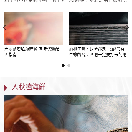
箱？容不容易喝醉啊？喝了它會變胖嗎？基酒是用什麼酒？
這些小小的迷思看似...
天涼就想嗑海鮮餐 調味秋蟹配
酒和生蠔，我全都要！這3間有
酒指南
生蠔的台北酒吧一定要打卡的吧
入秋嗑海鮮！