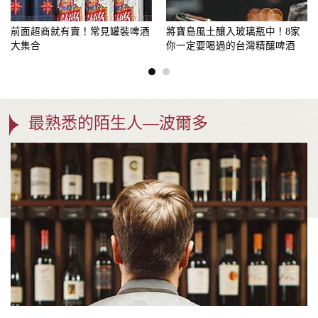
前面超商就有賣！常見罐裝啤酒
將寶島風土釀入玻璃瓶中！8家
大集合
你一定要喝過的台灣精釀啤酒
最熟悉的陌生人—波爾多