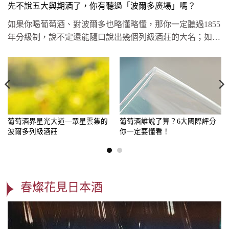
先不說五大與期酒了，你有聽過「波爾多廣場」嗎？
如果你喝葡萄酒、對波爾多也略懂略懂，那你一定聽過1855
年分級制，說不定還能隨口說出幾個列級酒莊的大名；如果
你的等級再高...
葡萄酒界星光大道—眾星雲集的
葡萄酒誰說了算？6大國際評分
波爾多列級酒莊
你一定要懂看！
春燦花見日本酒