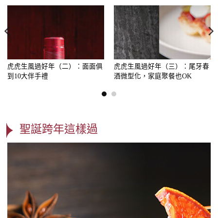
虎虎生風過好年（二）：面面俱
虎虎生風過好年（三）：尾牙春
到10大伴手禮
酒微型化，家庭聚餐也OK
聖誕跨年這樣過