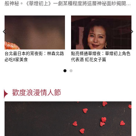
般神秘。《華燈初上》一劇某種程度將這層神祕面紗揭開了
一角，讓好奇的局...
台北最日本的宵夜街：林森北路
點亮條通華燈夜：華燈初上角色
必吃8家美食
代表酒 紅花女子篇
歡度浪漫情人節