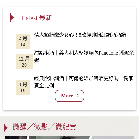
Latest 最新
情人節粉嫩少女心！5款經典粉紅調酒酒譜
2 月
14
甜點搭酒｜義大利人聖誕麵包Panettone 潘妮朵
12 月
妮
20
經典飲料調酒｜可爾必思加啤酒更好喝！獨家
3 月
黃金比例
19
More
微醺／微影／微紀實