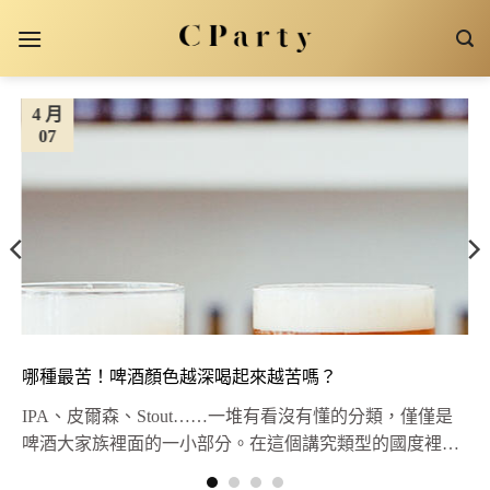
Skip
to
content
4 月
07
哪種最苦！啤酒顏色越深喝起來越苦嗎？
IPA、皮爾森、Stout……一堆有看沒有懂的分類，僅僅是
啤酒大家族裡面的一小部分。在這個講究類型的國度裡，
算起來竟有將...