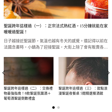
聖誕跨年這樣過（一）：正宗法式熱紅酒，15分鐘就能在家
暖暖過聖誕！
日子越接近聖誕節，氣溫也越有冬天的感覺。還記得以前在
法國念書時，小鎮為了迎接聖誕，大街上除了會有販賣各種
節慶氣氛滿點的聖...
聖誕跨年這樣過（二）：交換禮
聖誕跨年這樣過（三）：妝點浪
物最強指南！8款聖誕氛圍酒＋
漫聖誕夜餐桌 5間精選餐酒館
葡萄酒聖誕倒數禮盒