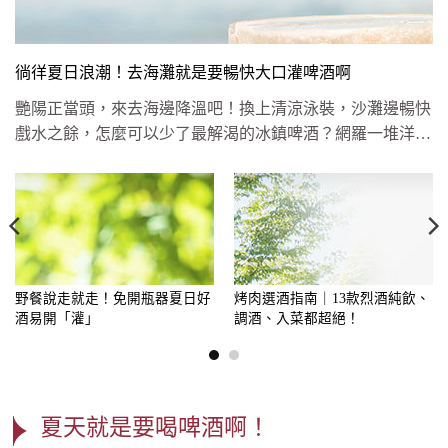
徜徉夏日浪潮！去海灘就是要暢快大口灌啤酒啊
艷陽正當頭，來去海邊降溫吧！換上清涼泳裝，沙灘邊暢快
戲水之餘，怎麼可以少了最解渴的冰鎮啤酒？網羅一堆洋溢
夏日風情的精緻酒...
野餐說走就走！免開瓶器夏日好
烤肉選酒指南｜13款烈酒純飲、
酒易開「灌」
調酒、入菜都超絕！
夏天就是要喝啤酒啊！