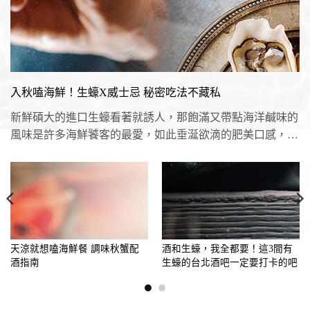
入秋嗑海鮮！生蠔X威士忌 秘密吃法不藏私
新鮮碩大的進口生蠔看著就誘人，那飽滿又帶點海洋鹹味的
風味是許多海鮮饕客的最愛，如此垂涎欲滴的肥美口感，佐
上醇香濃厚的威士...
天涼就想嗑海鮮餐 調味秋蟹配
酒和生蠔，我全都要！這3間有
酒指南
生蠔的台北酒吧一定要打卡的吧