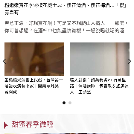
粉嫩嫩賞花季❀櫻花威士忌、櫻花清酒、櫻花梅酒…「櫻」
有盡有
春意正濃，好想賞花啊！可是又不想爬山人擠人⋯⋯那麼，
你可曾想過？在酒杯中也能盡情賞櫻！一場說喝就喝的酒水
賞櫻計畫，讓人不...
坐榻榻米蒲團上說戲，台灣第一
職人對談：讀萬卷書v.s.行萬里
落語表演藝術家｜開樂亭凡笑
路｜清酒講師－包睿敏＆旅遊達
戴開成
人－工頭堅
甜蜜春季微醺