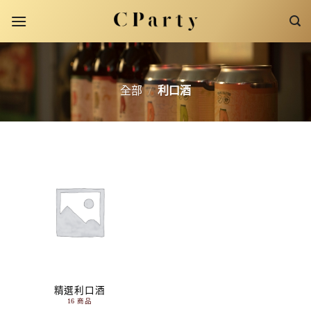
Skip
to
content
全部
/
利口酒
精選利口酒
16 商品