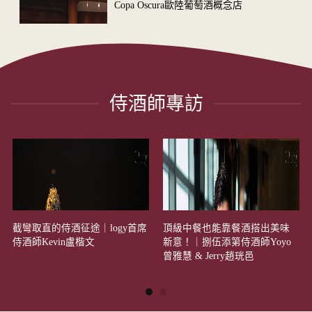
Copa Oscura歐陸葡萄酒概念店
侍酒師專訪
截彎取直的侍酒征途｜logy首席
頂級中餐也能靠餐酒搭出美味
侍酒師Kevin盧楷文
新意！｜捌伍添第侍酒師Yoyo
曾雅慧 & Jerry趙珖邑