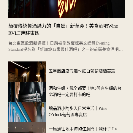
顛覆傳統餐酒魅力的「自然」新革命！美食酒吧Wine
RVLT進駐東區
台北東區飲酒新選擇！日前被倫敦權威英文媒體Evening
Standard提名為「新加坡12家最佳酒吧」之一的前衛美食酒吧
「Wine RVLT」首次海外拓點，登...
五星飯店度假趣～紅白葡萄酒酒窖篇
酒和生蠔，我全都要！這3間有生蠔的台
北酒吧一定要打卡的吧
讓品酒小酌步入日常生活｜Wine
O’clock葡萄酒專賣店
一扇通往地中海的任意門｜深杯子 La