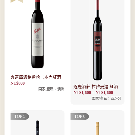
奔富庫濃格希哈卡本內紅酒
NT$
800
逐鹿酒莊 拉雅曼達 紅酒
國家/產區：澳洲
價
NT$
1,600
–
NT$
1,600
格
國家/產區：西班牙
範
圍：
NT$1,600
到
NT$1,600
TOP 5
TOP 6