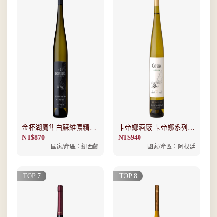
金杯湖鷹隼白蘇維儂精選
卡帝娜酒廠 卡帝娜系列
白酒
夏多內白酒
NT$
870
NT$
940
國家/產區：紐西蘭
國家/產區：阿根廷
TOP 7
TOP 8