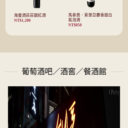
馬泰奧．索里亞麝香甜白
海曼酒莊莊園紅酒
氣泡酒
NT$
1,200
NT$
850
葡萄酒吧／酒窖／餐酒館