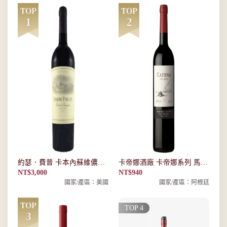
約瑟．費普 卡本內蘇維儂紅
卡帝娜酒廠 卡帝娜系列 馬爾
酒
貝克紅酒
NT$
3,000
NT$
940
國家/產區：美國
國家/產區：阿根廷
TOP 4