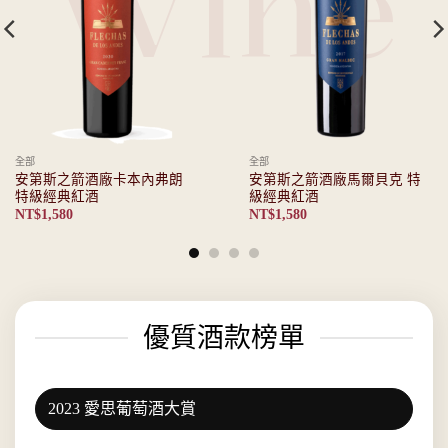
Wine
全部
葡萄酒
安第斯之箭酒廠馬爾貝克 特
柏金漢酒廠 家園系列 皮諾塔
級經典紅酒
吉紅酒
NT$
1,580
NT$
950
優質酒款榜單
2023 愛思葡萄酒大賞