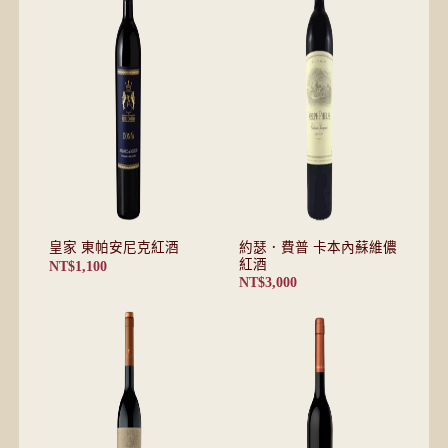
約瑟．費普 卡本內蘇維儂
皇家 東帕安尼克紅酒
紅酒
NT$
1,100
NT$
3,000