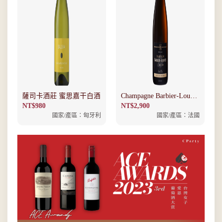
薩司卡酒莊 蜜思嘉干白酒
Champagne Barbier-Louvet
Champagne Ensemble
NT$
980
NT$
2,900
Grand cru
國家/產區：匈牙利
國家/產區：法國