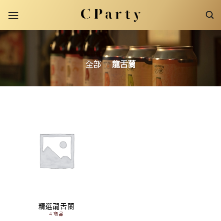
Skip
to
content
全部
/
龍舌蘭
精選龍舌蘭
4 商品