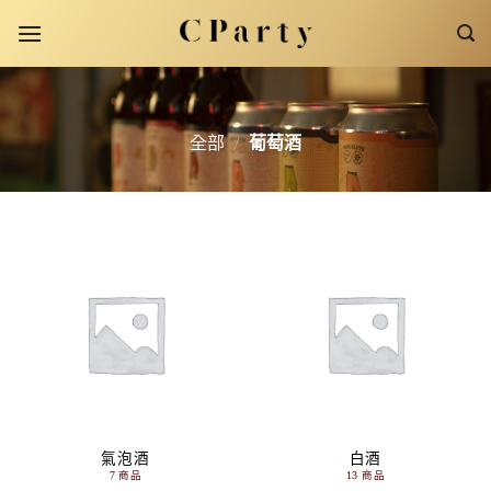
Skip
to
content
全部
/
葡萄酒
氣泡酒
白酒
7 商品
13 商品