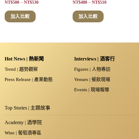
價
價
NT$
500
–
NT$
530
NT$
480
–
NT$
510
格
格
範
範
圍：
圍：
加入比較
加入比較
NT$500
NT$480
到
到
NT$530
NT$510
Hot News | 熱新聞
Interviews | 酒客行
Trend | 趨勢觀察
Figures | 人物專訪
Press Release | 產業動態
Venues | 餐飲現場
Events | 現場報導
Top Stories | 主題故事
Academy | 酒學院
Wine | 葡萄酒專區