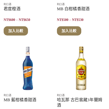
利口酒
利口酒
君度橙酒
MB 白柑橘香甜酒
價
價
NT$
600
–
NT$
650
NT$
500
–
NT$
530
格
格
範
範
圍：
圍：
加入比較
加入比較
NT$600
NT$500
到
到
NT$650
NT$530
利口酒
利口酒
MB 藍柑橘香甜酒
哈瓦那 古巴窖藏3年蘭姆
酒