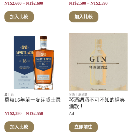
價
價
NT$
2,600
–
NT$
2,600
NT$
2,500
–
NT$
2,590
格
格
範
範
圍：
圍：
加入比較
加入比較
NT$2,600
NT$2,500
到
到
NT$2,600
NT$2,590
威士忌
琴酒｜調酒篇
慕赫16年單一麥芽威士忌
琴酒調酒不可不知的經典
酒款！
價
NT$
2,380
–
NT$
2,550
Ad
格
範
圍：
加入比較
立即前往
NT$2,380