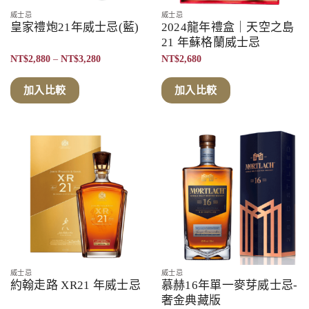
威士忌
威士忌
皇家禮炮21年威士忌(藍)
2024龍年禮盒｜天空之島
21 年蘇格蘭威士忌
價
NT$
2,880
–
NT$
3,280
NT$
2,680
格
範
圍：
加入比較
加入比較
NT$2,880
到
NT$3,280
威士忌
威士忌
約翰走路 XR21 年威士忌
慕赫16年單一麥芽威士忌-
奢金典藏版