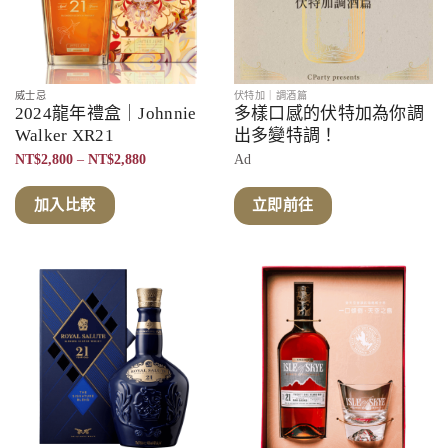
威士忌
伏特加｜調酒篇
2024龍年禮盒｜Johnnie
多樣口感的伏特加為你調
Walker XR21
出多變特調！
價
NT$
2,800
–
NT$
2,880
Ad
格
範
圍：
加入比較
立即前往
NT$2,800
到
NT$2,880