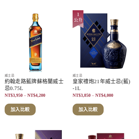
到
NT$4,200
威士忌
威士忌
約翰走路藍牌蘇格蘭威士
皇家禮炮21年威士忌(藍)
忌0.75L
-1L
價
價
NT$
3,950
–
NT$
4,200
NT$
3,850
–
NT$
4,000
格
格
範
範
圍：
圍：
加入比較
加入比較
NT$3,950
NT$3,850
到
到
NT$4,200
NT$4,000