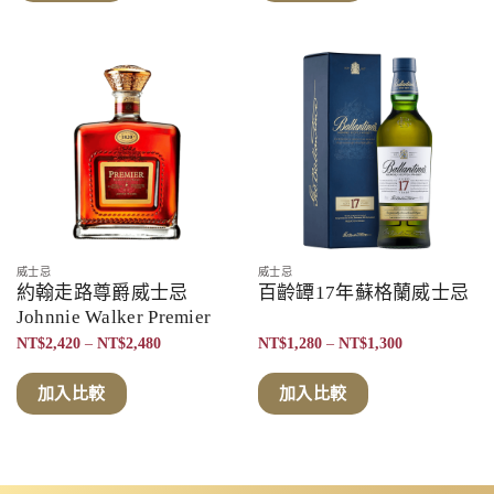
到
NT$2,550
威士忌
威士忌
約翰走路尊爵威士忌
百齡罈17年蘇格蘭威士忌
Johnnie Walker Premier
價
價
NT$
2,420
–
NT$
2,480
NT$
1,280
–
NT$
1,300
格
格
範
範
圍：
圍：
加入比較
加入比較
NT$2,420
NT$1,280
到
到
NT$2,480
NT$1,300