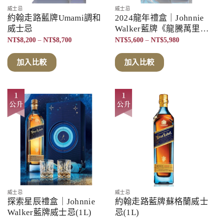
威士忌
威士忌
約翰走路藍牌Umami調和
2024龍年禮盒｜Johnnie
威士忌
Walker藍牌《龍騰萬里》
龍年珍藏限定版
價
價
NT$
8,200
–
NT$
8,700
NT$
5,600
–
NT$
5,980
格
格
範
範
圍：
圍：
加入比較
加入比較
NT$8,200
NT$5,600
到
到
NT$8,700
NT$5,980
威士忌
威士忌
探索星辰禮盒｜Johnnie
約翰走路藍牌蘇格蘭威士
Walker藍牌威士忌(1L)
忌(1L)