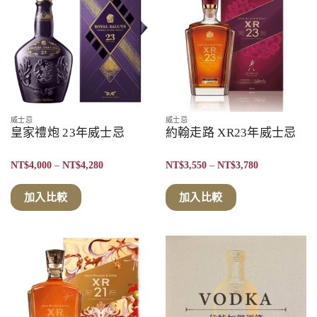
威士忌
威士忌
皇家禮炮 23年威士忌
約翰走路 XR23年威士忌
價
價
NT$
4,000
–
NT$
4,280
NT$
3,550
–
NT$
3,780
格
格
範
範
圍：
圍：
加入比較
加入比較
NT$4,000
NT$3,550
到
到
NT$4,280
NT$3,780