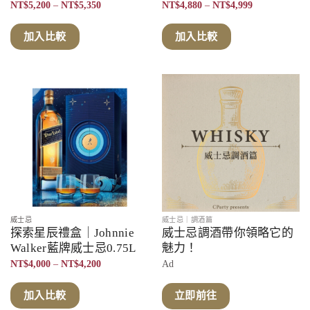
價
價
NT$
5,200
–
NT$
5,350
NT$
4,880
–
NT$
4,999
格
格
範
範
圍：
圍：
加入比較
加入比較
NT$5,200
NT$4,880
到
到
NT$5,350
NT$4,999
威士忌
威士忌｜調酒篇
探索星辰禮盒｜Johnnie
威士忌調酒帶你領略它的
Walker藍牌威士忌0.75L
魅力！
價
NT$
4,000
–
NT$
4,200
Ad
格
範
圍：
加入比較
立即前往
NT$4,000