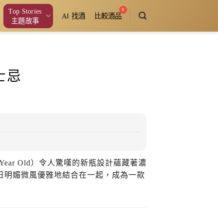
Top Stories
AI 找酒
比較酒品
主題故事
士忌
2 Year Old）令人驚嘆的新瓶設計蘊藏著濃
的夏日明媚微風優雅地結合在一起，成為一款
。