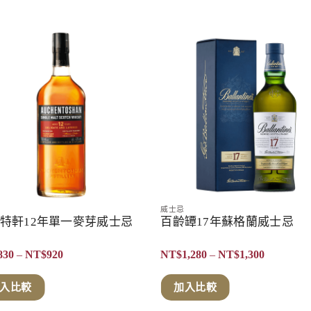
威士忌
特軒12年單一麥芽威士忌
百齡罈17年蘇格蘭威士忌
價
價
830
–
NT$
920
NT$
1,280
–
NT$
1,300
格
格
範
範
圍：
圍：
入比較
加入比較
NT$830
NT$1,280
到
到