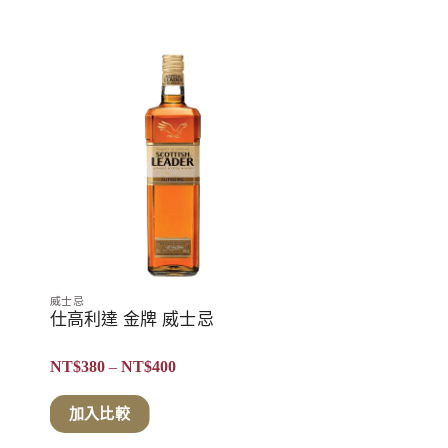
威士忌
仕高利達 金牌 威士忌
價
NT$
380
–
NT$
400
格
範
圍：
加入比較
NT$380
到