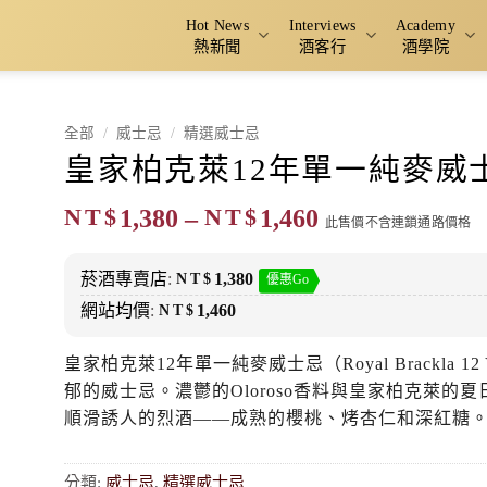
Hot News
Interviews
Academy
熱新聞
酒客行
酒學院
全部
/
威士忌
/
精選威士忌
皇家柏克萊12年單一純麥威
價
NT$
1,380
–
NT$
1,460
此售價不含連鎖通路價格
格
範
菸酒專賣店
:
NT$
1,380
優惠Go
圍：
網站均價
:
NT$
1,460
NT$1,380
到
皇家柏克萊12年單一純麥威士忌（Royal Brackla 1
NT$1,460
郁的威士忌。濃鬱的Oloroso香料與皇家柏克萊
順滑誘人的烈酒——成熟的櫻桃、烤杏仁和深紅糖
分類:
威士忌
,
精選威士忌