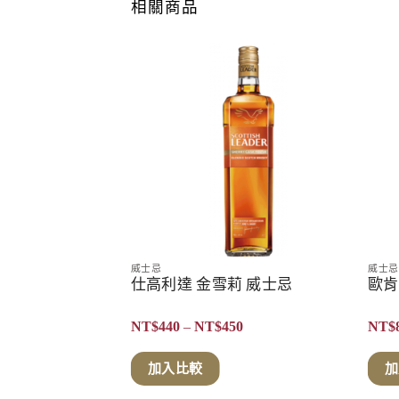
相關商品
威士忌
威士忌
士忌(藍)
仕高利達 金雪莉 威士忌
歐肯
價
價
3,280
NT$
440
–
NT$
450
NT$
格
格
範
範
圍：
圍：
加入比較
加
NT$2,880
NT$440
到
到