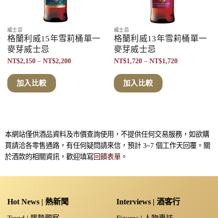
威士忌
威士忌
格蘭利威15年雪莉桶單一
格蘭利威13年雪莉桶單一
麥芽威士忌
麥芽威士忌
價
價
NT$
2,150
–
NT$
2,200
NT$
1,720
–
NT$
1,720
格
格
範
範
圍：
圍：
加入比較
加入比較
NT$2,150
NT$1,720
到
到
NT$2,200
NT$1,720
本網站僅供酒品資料及市價查詢使用，不提供任何交易服務，如欲購
買請洽各零售通路，有任何疑問請來信，預計 3~7 個工作天回覆。關
於酒款的相關資訊，歡迎填寫
回饋表單
。
Hot News | 熱新聞
Interviews | 酒客行