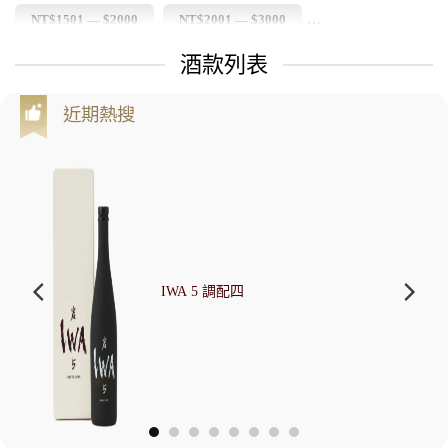
NT$1501 — $2000
NT$2001 — $3000
酒款列表
NT$3001 — $4000
NT$4001 — $5000
NT$5001 以上
最
最
低
高
價
價
近期熱搜
格
格
IWA 5 調配四