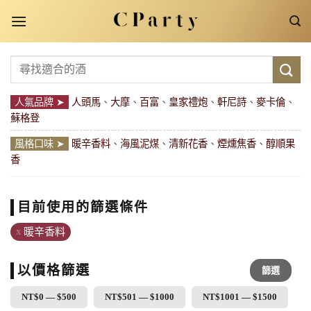
Skip
to
content
搜
尋
關
人氣品牌 ➤
人頭馬
、
大摩
、
百富
、
皇家禮炮
、
軒尼詩
、
麥卡倫
、
鍵
蘇格登
字:
風格口味 ➤
暖辛香料
、
海風泥煤
、
清新花香
、
煙燻焦香
、
醇順果
香
目前使用的篩選條件
暖辛香料
以價格篩選
篩選
NT$0 — $500
NT$501 — $1000
NT$1001 — $1500