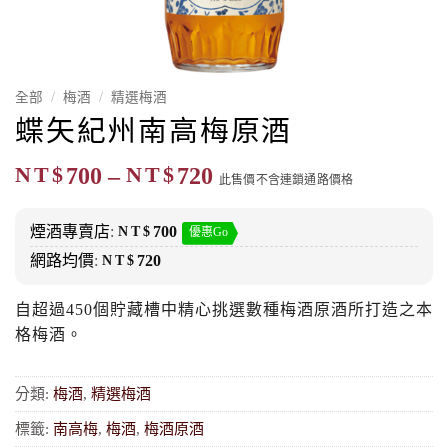
全部
/
梅酒
/
精選梅酒
蝶矢紀州南高梅原酒
價
NT$
700
–
NT$
720
此售價不含連鎖通路價格
格
範
煙酒專賣店
:
NT$
700
優惠Go
圍：
網路均價
:
NT$
720
NT$700
到
自超過450個貯藏槽中精心挑選數種梅酒原酒所打造之本
NT$720
格梅酒。
分類:
梅酒
,
精選梅酒
標籤:
南高梅
,
梅酒
,
梅酒原酒