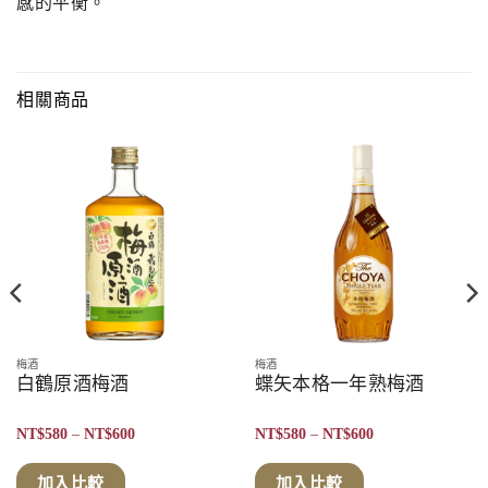
感的平衡。
相關商品
梅酒
梅酒
白鶴原酒梅酒
蝶矢本格一年熟梅酒
價
價
NT$
580
–
NT$
600
NT$
580
–
NT$
600
格
格
範
範
圍：
圍：
加入比較
加入比較