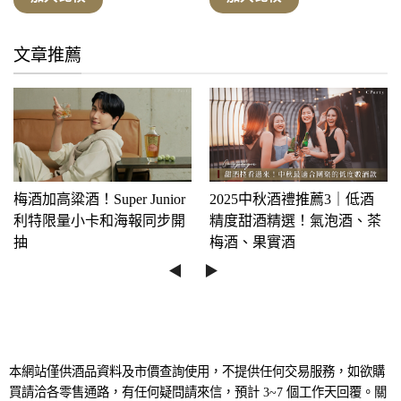
NT$580
NT$580
到
到
NT$600
NT$600
文章推薦
梅酒加高粱酒！Super Junior
2025中秋酒禮推薦3｜低酒
利特限量小卡和海報同步開
精度甜酒精選！氣泡酒、茶
抽
梅酒、果實酒
◀︎
▶︎
本網站僅供酒品資料及市價查詢使用，不提供任何交易服務，如欲購
買請洽各零售通路，有任何疑問請來信，預計 3~7 個工作天回覆。關