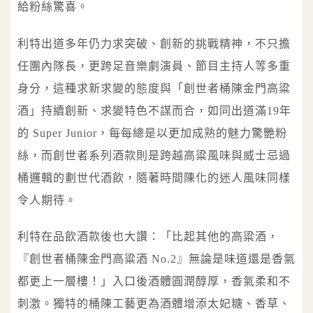
給粉絲驚喜。
利特出道多年仍力求突破、創新的挑戰精神，不只擔
任團內隊長，更跨足音樂劇演員、節目主持人等多重
身分，這種求新求變的態度與「創世者桶陳金門高粱
酒」持續創新、求變特色不謀而合，如同出道滿19年
的 Super Junior，每每總是以更加成熟的魅力驚艷粉
絲，而創世者系列酒款則是跨越高粱風味與威士忌過
桶邏輯的劃世代酒飲，隨著時間陳化的迷人風味同樣
令人期待。
利特在品飲酒款後也大讚：「比起其他的高粱酒，
『創世者桶陳金門高粱酒 No.2』無論是味道還是香氣
都更上一層樓！」入口後酒體圓潤醇厚，香氣柔和不
刺激。獨特的桶陳工藝更為酒體增添太妃糖、香草、