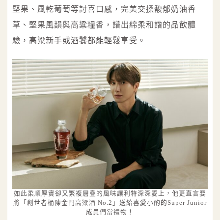
堅果、風乾葡萄等討喜口感，完美交揉馥郁奶油香
草、堅果風韻與高粱糧香，譜出綿柔和諧的品飲體
驗，高粱新手或酒饕都能輕鬆享受。
如此柔順厚實卻又繁複層疊的風味讓利特深深愛上，他更直言要
將「創世者桶陳金門高粱酒 No.2」送給喜愛小酌的Super Junior
成員們當禮物！