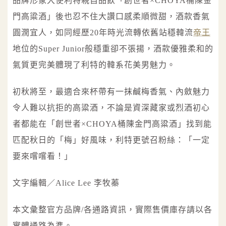
品牌形象大使利特親自品飲「創世者×CHOYA桶陳金
門高粱酒」後也忍不住大讚口感柔順微甜，酒款香氣
圓潤宜人，如同經歷20年時光流轉依舊站穩韓流
帝王
地位的Super Junior般穩重卻不張揚，酒款優雅柔和的
氣質更完美體現了利特的韓系花美男魅力。
初秋將至，最適合來杯帶有一抹鹹梅香氣、內斂魅力
令人難以抗拒的高粱酒，不論是資深藏家或烈酒初心
者都能在「創世者×CHOYA桶陳金門高粱酒」找到能
匹配秋日的「梅」好風味，利特更號召粉絲：「一定
要來嚐嚐看！」
文字編輯／Alice Lee 李牧蓁
本文彙整官方品牌/各通路資訊，實際售價庫存請以各
實體通路為準。