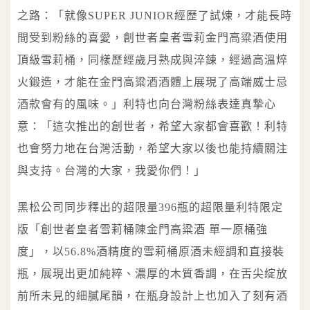
之路：「就像SUPER JUNIOR經歷了試煉，才能長時
間受到粉絲的喜愛，創世者皇者雪莉金門高粱酒使用
頂級雪莉桶，同樣歷經歲月熟成與淬鍊，經過高溫焠
火鍛造，才能在金門高粱酒酒體上展現了高端威士忌
酒款會有的風味。」利特也向台灣粉絲表達真摯心
意：「這次推出的創世者，希望大家都會喜歡！利特
也會努力地在台灣活動，希望大家以後也能持續關注
與支持。台灣的大家，我愛你們！」
黑松公司同步釋出的超限量396瓶的超限量利特限定
版「創世者皇者雪莉桶陳金門高粱酒 單一原桶強
度」，以56.8%酒精度的雪莉桶原酒未經調和直接裝
瓶，展現出更加純粹、濃厚的木質香調，在舌尖綻放
前所未見的細膩尾韻，在瓶身設計上也加入了刻有酒