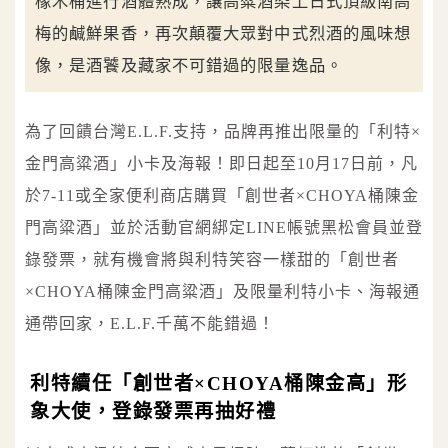
橡木桶進行酒體熟成，讓高粱酒染上日式頂級南高
梅的鹹鮮果香，再次顛覆大眾對中式烈酒的風味想
像，是酒饕及藏家不可錯過的限量逸品。
為了回饋台灣E.L.F.支持，品牌再推出限量的「利特×
金門高粱酒」小卡及海報！即日起至10月17日前，凡
於7-11或全家便利商店購買「創世者×CHOYA桶陳金
門高粱酒」並於活動官網綁定LINE帳號黑松會員並登
錄發票，就有機會將與利特笑容一樣甜的「創世者
×CHOYA桶陳金門高粱酒」及限量利特小卡、海報通
通帶回家，E.L.F.千萬不能錯過！
利特續任「創世者×CHOYA桶陳金高」形
象大使，登錄發票再抽好禮