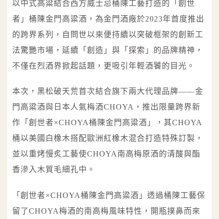
以中式高粱結合西方威士忌桶陳工藝打造的「創世
者」桶陳金門高粱酒，為金門酒廠於2023年首度推出
的跨界系列，自問世以來便持續以突破框架的創新工
法驚艷市場，延續「創造」與「探索」的品牌精神，
不僅在烈酒界掀起話題，更吸引年輕酒饕的目光。
本次，黑松破天荒首次結合旗下兩大代理品牌——金
門高粱酒與日本人氣梅酒CHOYA，推出限量跨界新
作「創世者×CHOYA桶陳金門高粱酒」，其CHOYA
桶以美國白橡木搭配歐洲紅橡木混合打造特殊訂製，
並以重烤慢炙工藝使CHOYA南高梅原酒的清酸與酯
香滲入木質毛細孔中。
「創世者×CHOYA桶陳金門高粱酒」透過桶陳工藝保
留了CHOYA梅酒的南高梅風味特性，開瓶撲鼻而來