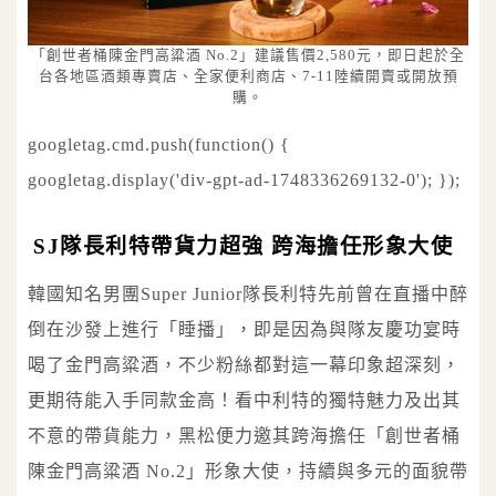
「創世者桶陳金門高粱酒 No.2」建議售價2,580元，即日起於全
台各地區酒類專賣店、全家便利商店、7-11陸續開賣或開放預
購。
googletag.cmd.push(function() {
googletag.display('div-gpt-ad-1748336269132-0'); });
SJ隊長利特帶貨力超強 跨海擔任形象大使
韓國知名男團Super Junior隊長利特先前曾在直播中醉
倒在沙發上進行「睡播」，即是因為與隊友慶功宴時
喝了金門高粱酒，不少粉絲都對這一幕印象超深刻，
更期待能入手同款金高！看中利特的獨特魅力及出其
不意的帶貨能力，黑松便力邀其跨海擔任「創世者桶
陳金門高粱酒 No.2」形象大使，持續與多元的面貌帶