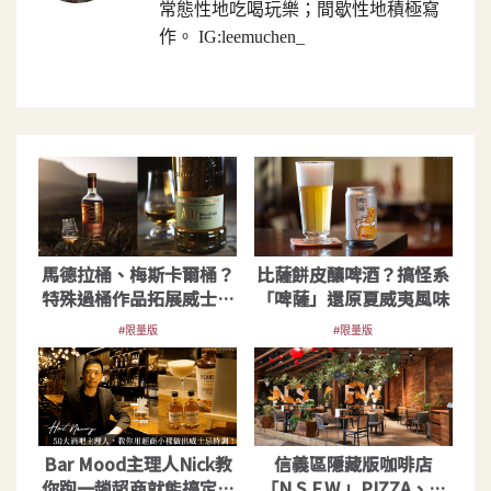
常態性地吃喝玩樂；間歇性地積極寫
作。 IG:leemuchen_
馬德拉桶、梅斯卡爾桶？
比薩餅皮釀啤酒？搞怪系
特殊過桶作品拓展威士忌
「啤薩」還原夏威夷風味
版圖
#限量版
#限量版
Bar Mood主理人Nick教
信義區隱藏版咖啡店
你跑一趟超商就能搞定的
「N.S.F.W.」PIZZA、飲