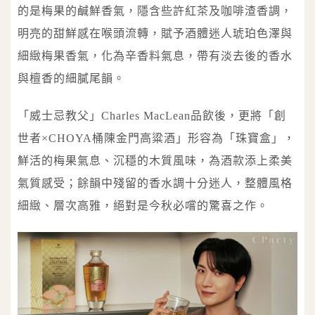
的是梅果的鹹鮮香氣，隱含些許紅茶及咖啡渣香調，
明亮的甜鮮感在喉頭流轉，賦予酒體迷人琥珀色澤與
細緻梅果香氣，化為辛香料氣息，帶有淡去後的香水
與檀香的細膩尾韻。
「威士忌教父」Charles MacLean品飲後，更將「創
世者×CHOYA桶陳金門高粱酒」形容為「珠寶盒」，
鮮活的梅果氣息、沉穩的木質風味，為酒款添上柔美
氣質感受；餘韻中殘留的香水調十分迷人，整體風格
細緻、層次高雅，絕對是今秋必嚐的驚喜之作。