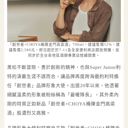
「創世者×CHOYA桶陳金門高粱酒」700ml，建議售價52%，建
議售價2,580元，即日起於於7-11及全家便利商店開放預購，並
同步於全台各地區酒類專賣店陸續開賣。
黑松不斷冒險、勇於創新的精神，也與Super Junior利
特的演藝生涯不謀而合，讓品牌再度跨海邀約利特擔
任「創世者」品牌形象大使。出道20年以來，他憑著
細膩溫柔的形象被粉絲稱為「最暖隊長」，其外柔內
剛的特質正如新品「創世者×CHOYA桶陳金門高粱
酒」般濃烈又高雅。