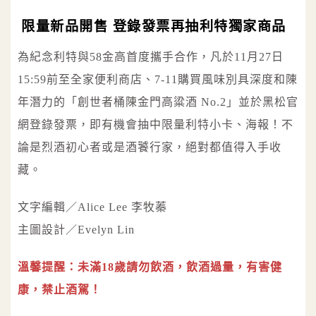
限量新品開售 登錄發票再抽利特獨家商品
為紀念利特與58金高首度攜手合作，凡於11月27日
15:59前至全家便利商店、7-11購買風味別具深度和陳
年潛力的「創世者桶陳金門高粱酒 No.2」並於黑松官
網登錄發票，即有機會抽中限量利特小卡、海報！不
論是烈酒初心者或是酒饕行家，絕對都值得入手收
藏。
文字編輯／Alice Lee 李牧蓁
主圖設計／Evelyn Lin
溫馨提醒：未滿18歲請勿飲酒，飲酒過量，有害健
康，禁止酒駕！