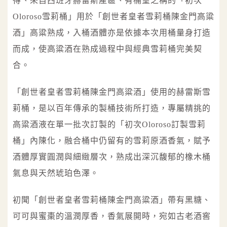
得、來自西班牙赫雷斯產區、有桶皇之稱的「初次
Oloroso雪莉桶」用於「創世者皇者雪莉桶陳金門高粱
酒」高粱熟成，入桶酒體亦是依據本次用桶量身打造
而成，使高粱酒在熟成過程中與經典雪莉桶完美契
合。
「創世者皇者雪莉桶陳金門高粱酒」使用的赫雷斯雪
莉桶，是以百年傳承的製桶技術所打造，專屬精挑的
高粱酒液在單一批次訂製的「初次Oloroso訂製雪莉
桶」內陳化，融合桶中仍留有的雪莉原酒香氣，賦予
酒體厚實圓潤與細緻層次，熟成出深沉馥郁的橡木桶
氣息與天然琥珀色澤。
初聞「創世者皇者雪莉桶陳金門高粱酒」帶有黑糖、
可可與蜜棗的溫潤厚香，香氣展開時，宛如古老酒窖