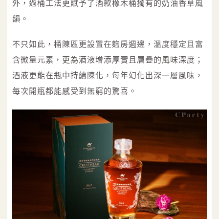
外，過桶工法更賦予了酒款橡木桶獨有的奶油香草風
韻。
不只如此，桶陳區更設置在麴房週邊，溫度穩定且富
含微量元素，更為酒液增添厚實且層疊的風味深度；
酒液更能在瓶中持續陳化，每年幻化出深一層風味，
每次開瓶都能感受到無窮的驚喜。