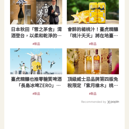
日本秋田「雪之茅舍」清
會醉的楊桃汁！臺虎精釀
酒登台，以柔和乾淨的口
「桃汁夭夭」將在地臺灣
感，詮釋深邃香氣
味釀入啤酒裡
#新品
#新品
臺虎精釀也推零糖質啤酒
頂級威士忌品牌第四版免
「長島冰啤ZERO」
稅限定「紫月橡木」桃機
9.99％還0普林
才買得到！
#新品
#新品
Recommended by