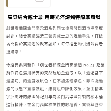
高粱結合威士忌 用時光淬煉獨特醇厚風韻
創世者桶陳金門高粱酒系列問世後引發烈酒市場高度
討論，結合高粱釀造工藝與威士忌的過桶手法，打破
坊間對於高粱酒的既有認知，每每推出均引爆消費者
搶購潮！
今經典系列新作「創世者桶陳金門高粱酒 No.2」延續
前作特色選用稀有的天然琥珀金酒液，以「酒體當下
最適切」的酒度及原色，在不加焦糖染色、非冷凝過
濾的狀態下直接裝瓶，維持瓶中陳化效果，並由精準
掌握風味的釀酒師配對專為金門高粱酒訂製的橡木桶
進行桶陳，在金門高粱標誌性的穀糧香、窖香與醬香