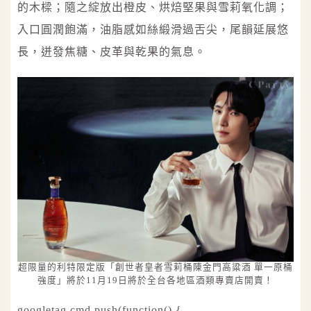
的木樑；隨之綻放出橙皮、烘焙堅果與雪莉氧化調；
入口圓潤飽滿，油脂感如絲緞滑過舌尖，尾韻延展悠
長，迸發焦糖、皮革與乾果的氣息。
超限量的利特限定版「創世者皇者雪莉桶陳金門高粱酒 單一原桶
強度」將於11月19日將於全台各地區酒類專賣店開賣！
googletag.cmd.push(function() {