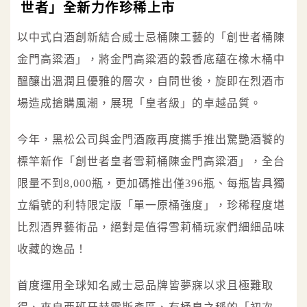
世者」全新力作珍稀上市
以中式白酒創新結合威士忌桶陳工藝的「創世者桶陳
金門高粱酒」，將金門高粱酒的穀香底蘊在橡木桶中
醞釀出溫潤且優雅的層次，自問世後，旋即在烈酒市
場造成搶購風潮，展現「皇者級」的卓越品質。
今年，黑松公司與金門酒廠再度攜手推出驚艷酒饕的
標竿新作「創世者皇者雪莉桶陳金門高粱酒」，全台
限量不到8,000瓶，更加碼推出僅396瓶、每瓶皆具獨
立編號的利特限定版「單一原桶強度」，珍稀程度堪
比烈酒界藝術品，絕對是值得雪莉桶玩家們細細品味
收藏的逸品！
首度運用全球知名威士忌品牌皆夢寐以求且極難取