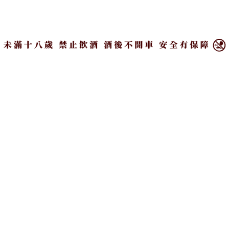
×
Hot News | 熱新聞
Interviews | 酒客行
Trend | 趨勢觀察
Figures | 人物專訪
Press Release | 產業動態
Venues | 餐飲現場
Events | 現場報導
Top Stories | 主題故事
Academy | 酒學院
Wine | 葡萄酒專區
Knowledge | 酒知識
訂閱我們
Subscribe