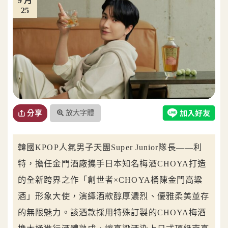
9 月
25
放大字體
分享
韓國KPOP人氣男子天團Super Junior隊長——利
特，擔任金門酒廠攜手日本知名梅酒CHOYA打造
的全新跨界之作「創世者×CHOYA桶陳金門高粱
酒」形象大使，演繹酒款醇厚濃烈、優雅柔美並存
的無限魅力。該酒款採用特殊訂製的CHOYA梅酒