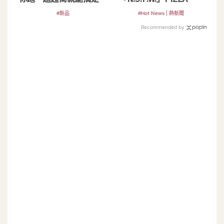
DIY威士忌特調
品、甜點一次滿足
#新品
#Hot News | 熱新聞
Recommended by