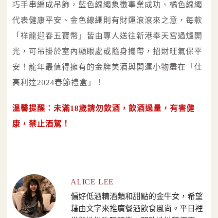
巧手串編成吊飾，藍色線繩象徵事業成功、橘色線繩
代表健康平安、金色線繩則有財運滾滾來之意，每款
「祥龍迎春五寶幣」皆由專人送往新港奉天宮過爐開
光，可吊掛於室內顯眼處或隨身攜帶，招財旺氣保平
安！龍年最值得擁有的金牌美酒與開運小物盡在「仕
高利達2024春節禮盒」！
溫馨提醒：未滿18歲請勿飲酒，飲酒過量，有害健
康，禁止酒駕！
ALICE LEE
偏好低酒精酒類和甜點的金牛女，希望
藉由文字來推廣餐酒飲食風尚。平日裡