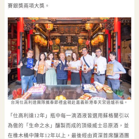
賽銀獎兩項大獎。
台灣仕高利達團隊攜春節禮盒親赴嘉義新港奉天宮過爐祈福。
「仕高利達12年」瓶中每一滴酒液皆選用蘇格蘭引以
為傲的「生命之水」釀製而成的頂級威士忌原酒，並
在橡木桶中陳年12年以上，最後經由資深首席釀酒團