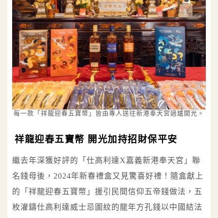
每一款「祥龍迎春五寶幣」皆由專人送往新港奉天宮過爐開光。
祥龍迎春五寶幣 開光加持招財保平安
繼去年深獲好評的「仕高利達X嘉義新港奉天宮」聯
名錢母後，2024年新春禮盒又見驚喜好禮！隨盒獻上
的「祥龍迎春五寶幣」援引民間信仰五帝錢做法，五
枚灌鑄仕高利達威士忌圖紋的龍年方孔錢以中國結法