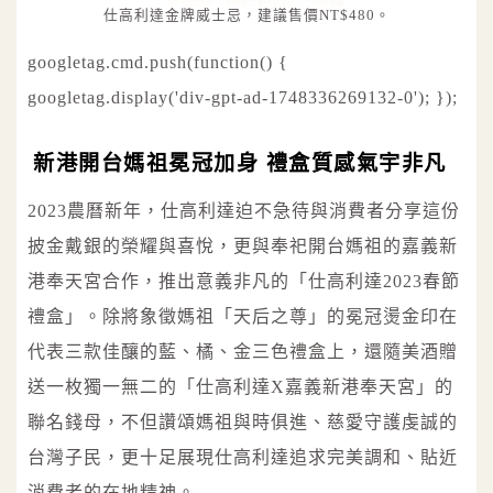
仕高利達金牌威士忌，建議售價NT$480。
googletag.cmd.push(function() {
googletag.display('div-gpt-ad-1748336269132-0'); });
新港開台媽祖冕冠加身 禮盒質感氣宇非凡
2023農曆新年，仕高利達迫不急待與消費者分享這份
披金戴銀的榮耀與喜悅，更與奉祀開台媽祖的嘉義新
港奉天宮合作，推出意義非凡的「仕高利達2023春節
禮盒」。除將象徵媽祖「天后之尊」的冕冠燙金印在
代表三款佳釀的藍、橘、金三色禮盒上，還隨美酒贈
送一枚獨一無二的「仕高利達X嘉義新港奉天宮」的
聯名錢母，不但讚頌媽祖與時俱進、慈愛守護虔誠的
台灣子民，更十足展現仕高利達追求完美調和、貼近
消費者的在地精神。