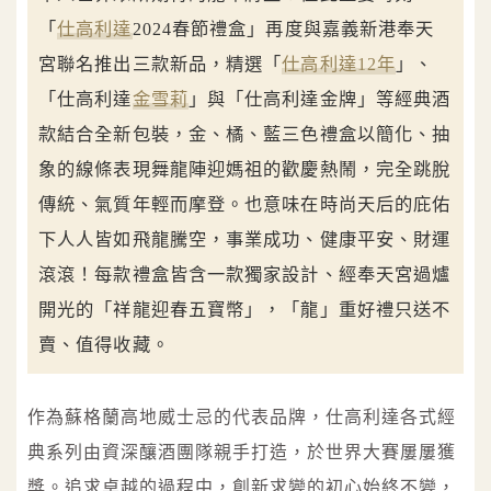
「
仕高利達
2024春節禮盒」再度與嘉義新港奉天
宮聯名推出三款新品，精選「
仕高利達12年
」、
「仕高利達
金雪莉
」與「仕高利達金牌」等經典酒
款結合全新包裝，金、橘、藍三色禮盒以簡化、抽
象的線條表現舞龍陣迎媽祖的歡慶熱鬧，完全跳脫
傳統、氣質年輕而摩登。也意味在時尚天后的庇佑
下人人皆如飛龍騰空，事業成功、健康平安、財運
滾滾！每款禮盒皆含一款獨家設計、經奉天宮過爐
開光的「祥龍迎春五寶幣」，「龍」重好禮只送不
賣、值得收藏。
作為蘇格蘭高地威士忌的代表品牌，仕高利達各式經
典系列由資深釀酒團隊親手打造，於世界大賽屢屢獲
獎。追求卓越的過程中，創新求變的初心始終不變，