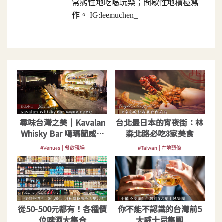
常態性地吃喝玩樂；間歇性地積極寫
作。 IG:leemuchen_
尋味台灣之美｜Kavalan
台北最日本的宵夜街：林
Whisky Bar 噶瑪蘭威士
森北路必吃8家美食
忌酒吧
#Venues | 餐飲現場
#Taiwan | 在地頭條
從50-500元都有！各種價
你不能不認識的台灣前5
位啤酒大集合
大威士忌集團