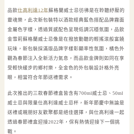
品飲
仕高利達12年
蘇格蘭威士忌彷彿是在聆聽紓壓的
靈魂樂，此次新包裝特以酒款經典藍色搭配品牌霧面
金屬色字樣，透過質感配色呈現低調沉穩氛圍，品飲
金雪莉蘇格蘭威士忌像是在撥放動聽的輕搖滾般富饒
玩味，新包裝採滿版品牌字樣彰顯率性氛圍，橘色外
觀為春節注入全新活力氣息，而品飲金牌則如同在享
受輕快緩步的鄉村樂，全金色的外包裝設計格外亮
眼，相當符合年節送禮需求。
此次推出的三款春節禮盒皆含有700ml威士忌、50ml
威士忌與限量仕高利達威士忌杯，新年節慶中無論是
送禮或親朋好友歡聚都是絕佳選擇，與仕高利達一起
透過春節禮盒迎接2022年，保有熱情迎接下一個挑
戰。