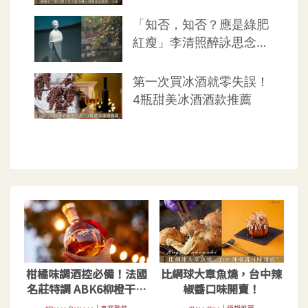
柑橘味調酒控必備！法國
比網球大章魚燒，台中辣
名莊特調 ABK6柳橙干邑
椒醬口味開賣！
白蘭地