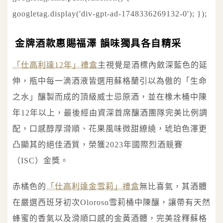
googletag.display('div-gpt-ad-1748336269132-0'); });
金牌酒款惠賜福澤 韻味獨具各自精采
「仕高利達12年」禮盒
主視覺是酒標內斂深藍色的延
伸，瓶中每一滴酒液皆選用蘇格蘭引以為傲的「生命
之水」釀製而成的頂級威士忌原酒，並在橡木桶中陳
年12年以上，最後經由資深首席釀酒團隊完美比例調
配，口感醇厚滑順、花果風味微甜繚繞，琥珀色澤更
凸顯其的絕佳酒質，榮獲2023年國際烈酒競賽
（ISC）金獎。
赤橘色的
「仕高利達金雪莉」禮盒
無比喜氣，其酒體
在嚴選西班牙初次Oloroso雪莉桶中陳釀，讓帶有天然
蜂蜜的香氣以及滑順口感的金黃酒體，完美詮釋蘇格