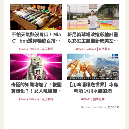
不怕天氣熱沒胃口！Mia
軒尼詩球場改造彩繪計畫
C’bon邀你暢飲百搭氣
以彩虹主題翻新成美左岸
泡酒 開啟浪漫七夕
河濱公園籃球場
#Press Release | 產業動態
#Press Release | 產業動態
奇怪的知識增加了！梗圖
【用啤酒環遊世界】冰島
實體化？！女人吼貓迷因
啤酒 冰川水釀的酒
超酸啤酒新上市
#Press Release | 產業動態
#World | 國際脈動
Recommended by