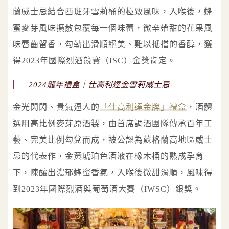
蘭威士忌結合西班牙雪莉桶的極致風味，入喉後，蜂
蜜麥芽風味擴散包覆每一個味蕾，微辛帶甜的花果風
味唇齒留香，勾勒出滑順絕美、難以抵擋的香醇，獲
得2023年國際烈酒競賽（ISC）金獎肯定。
2024龍年禮盒｜仕高利達金雪莉威士忌
金光閃閃、貴氣逼人的
「仕高利達金牌」禮盒
，酒體
選用高比例麥芽原酒製，由首席調酒團隊傳承百年工
藝、完美比例勾兌而成，被公認為蘇格蘭高地區威士
忌的代表作，金黃琥珀色酒液在橡木桶的熟成孕育
下，陳釀出濃郁蜂蜜香氣，入喉後微甜滑順，風味得
到2023年國際烈酒與葡萄酒大賽（IWSC）銀獎。