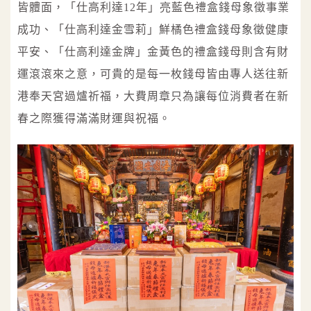
皆體面，「仕高利達12年」亮藍色禮盒錢母象徵事業
成功、「仕高利達金雪莉」鮮橘色禮盒錢母象徵健康
平安、「仕高利達金牌」金黃色的禮盒錢母則含有財
運滾滾來之意，可貴的是每一枚錢母皆由專人送往新
港奉天宮過爐祈福，大費周章只為讓每位消費者在新
春之際獲得滿滿財運與祝福。