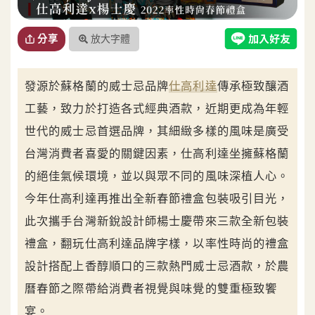
放大字體
分享
發源於蘇格蘭的威士忌品牌
仕高利達
傳承極致釀酒
工藝，致力於打造各式經典酒款，近期更成為年輕
世代的威士忌首選品牌，其細緻多樣的風味是廣受
台灣消費者喜愛的關鍵因素，仕高利達坐擁蘇格蘭
的絕佳氣候環境，並以與眾不同的風味深植人心。
今年仕高利達再推出全新春節禮盒包裝吸引目光，
此次攜手台灣新銳設計師楊士慶帶來三款全新包裝
禮盒，翻玩仕高利達品牌字樣，以率性時尚的禮盒
設計搭配上香醇順口的三款熱門威士忌酒款，於農
曆春節之際帶給消費者視覺與味覺的雙重極致饗
宴。