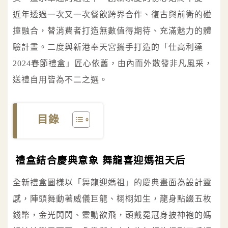
近年透過一次又一次餐飲跨界合作、復古與前衛的碰
撞融合，替消費者打造無數值得期待、充滿魅力的體
驗計畫。二度與新港奉天宮攜手打造的「仕高利達
2024春節禮盒」匠心依舊，由內而外散發非凡風采，
送禮自用皆為不二之選。
目錄
禮盒結合慶典意象 舞龍喜迎媽祖天后
全新禮盒圖樣以「舞龍迎媽祖」的慶典畫面為設計靈
感，陣頭舞動著威儀巨龍、栩栩如生，龍身點綴五枚
錢幣，金光閃閃、靈動欲飛，頭戴冕冠身披神袍的媽