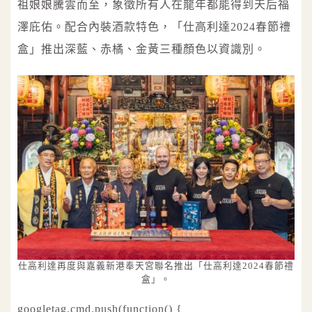
祖娘娘騰雲而至，象徵所有人在龍年都能得到天后福
澤庇佑。配合內裝酒款特色，「仕高利達2024春節禮
盒」推出深藍、赤橘、金黃三種顏色以資識別。
仕高利達再度與嘉義新港奉天宮聯名推出「仕高利達2024春節禮
盒」。
googletag.cmd.push(function() {