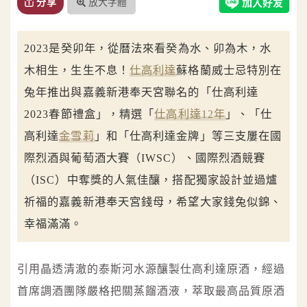
放大字體
分享
2023是癸卯年，從曆法來看癸為水、卯為木，水
木相生，生生不息！
仕高利達
蘇格蘭威士忌特別在
兔年推出與嘉義新港奉天宮聯名的「仕高利達
2023春節禮盒」，精選「
仕高利達12年
」、「仕
高利達
金雪莉
」和「仕高利達金牌」等三支屢在國
際烈酒與葡萄酒大賽（IWSC）、國際烈酒競賽
（ISC）中奪獎的人氣佳釀，搭配獨家設計並過爐
祈福的嘉義新港奉天宮錢母，希望大家錢兔似錦、
幸福滿滿。
引用晶透清澈的泰斯河水源釀製仕高利達原酒，經過
首席調酒團隊嚴格把關蒸餾酒液，萃取最高品質原酒