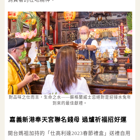
對品味之仕而言，生命之水——蘇格蘭威士忌絕對是迎接水兔年
到來的最佳獻禮。
嘉義新港奉天宮聯名錢母 過爐祈福招好運
開台媽祖加持的「仕高利達2023春節禮盒」送禮自用