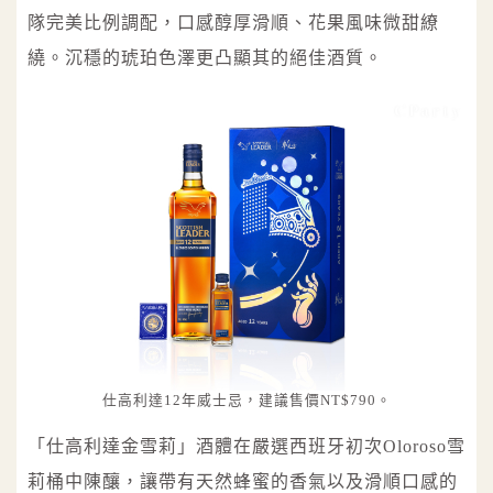
隊完美比例調配，口感醇厚滑順、花果風味微甜繚
繞。沉穩的琥珀色澤更凸顯其的絕佳酒質。
仕高利達12年威士忌，建議售價NT$790。
「仕高利達金雪莉」酒體在嚴選西班牙初次Oloroso雪
莉桶中陳釀，讓帶有天然蜂蜜的香氣以及滑順口感的