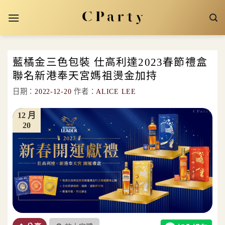
Skip
to
content
藍橘金三色包裝 仕高利達2023春節禮盒
聯名新港奉天宮媽祖燙金加持
日期：
2022-12-20
作者：
ALICE LEE
12 月
20