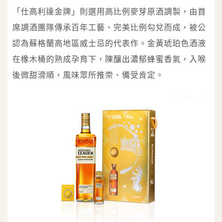
「仕高利達金牌」則選用高比例麥芽原酒調製，由首
席調酒團隊傳承百年工藝、完美比例勾兌而成，被公
認為蘇格蘭高地區威士忌的代表作。金黃琥珀色酒液
在橡木桶的熟成孕育下，陳釀出濃郁蜂蜜香氣，入喉
後微甜滑順，風味眾所推崇、備受肯定。