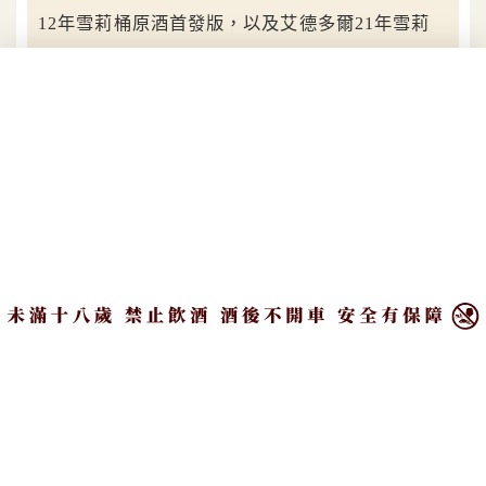
12年雪莉桶原酒首發版，以及艾德多爾21年雪莉
桶原酒批次限量版。
艾德多爾此次推出的「匠人桶藝之作」的三款作品以
金黃酒液為精萃，將匠人之心體現於三款不同的艾德
多爾威士忌酒液中，手工淬煉、小批次生產，蘊含對
×
風味的絕對執著，開啟一場綻放秋季之旅。
目錄
限量珍藏版、原酒首發版、原酒批次限量版
三款極致酒款
第一款「艾德多爾11年貴腐桶限量珍藏版」不同於艾