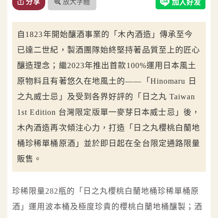
放大字體
分享
自1823年開始釀酒事業的「木內酒造」傳承至今
已達二世紀，製酒團隊始終堅持著品質至上的匠心
釀造理念；繼2023年推出首款100%運用日本風土
原物料且有著悠久在地風土的——「Hinomaru 日
之丸威士忌」及受到各界好評的「日之丸 Taiwan
1st Edition 台灣限定版單一麥芽日本威士忌」後，
木內酒造再次傾注心力，打造「日之丸櫻桃白蘭地
桶珍稀單桶原酒」並於即日起在全台限定通路限量
販售。
珍稀限量282瓶的「日之丸櫻桃白蘭地桶珍稀單桶原
酒」運用波本桶及極度珍貴的櫻桃白蘭地桶釀製；酒