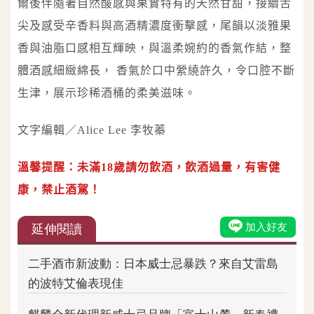
爾後伴隨著自然酸感與果實特有的天然甘甜，接續舌
尖及感受辛香料與高酒精濃度衝擊感，尾韻以淡雅果
香與油脂口感相互輝映，與溫柔婉約的香氣作結，整
體酒感細緻綿長， 香氣於口中縈繞許久，令口腔不斷
生津，展示珍稀酒桶的柔美滋味。
文字編輯／Alice Lee 李牧蓁
溫馨提醒：未滿18歲請勿飲酒，飲酒過量，有害健
康，禁止酒駕！