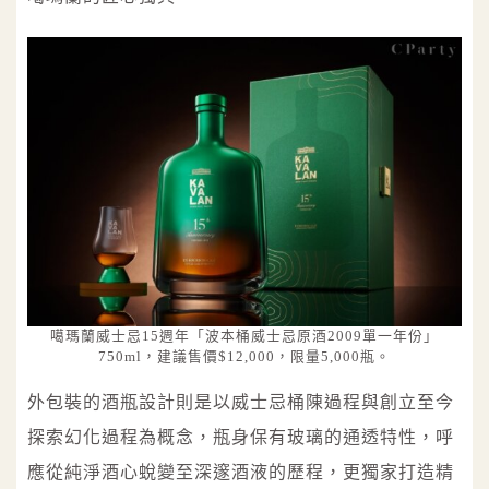
噶瑪蘭威士忌15週年「波本桶威士忌原酒2009單一年份」
750ml，建議售價$12,000，限量5,000瓶。
外包裝的酒瓶設計則是以威士忌桶陳過程與創立至今
探索幻化過程為概念，瓶身保有玻璃的通透特性，呼
應從純淨酒心蛻變至深邃酒液的歷程，更獨家打造精