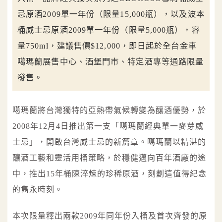
忌原酒2009單一年份（限量15,000瓶），以及波本
桶威士忌原酒2009單一年份（限量5,000瓶），容
量750ml，建議售價$12,000，即日起於全台金車
噶瑪蘭展售中心、酒堡門市、特定酒專等通路限量
發售。
噶瑪蘭將台灣獨特的亞熱帶氣候轉變為釀酒優勢，於
2008年12月4日推出第一支「噶瑪蘭經典單一麥芽威
士忌」，開啟台灣威士忌的新篇章。噶瑪蘭以精湛的
釀酒工藝和靈活用桶策略，於穩健邁向百年酒廠的途
中，推出15年桶陳淬煉的珍稀原酒，刻劃這值得紀念
的雋永時刻。
本次限量釋出兩款2009年同年份入桶及首次齊發的原