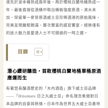
液先於波本桶熟成兩年後，再於櫻桃白蘭地桶熟成一
年，最後直接從酒桶中取出桶裝強度原酒，滴水未
加、保留單一麥芽原酒威士忌珍稀酒液的原始風味，
完美呈現馥郁飽滿、層次豐富的感官饗宴，絕無僅有
的迷人魅力是愛酒人士不可錯過的一時之選。
目錄
潛心鑽研釀造，首款櫻桃白蘭地桶單桶原酒
應運而生
有著悠長釀酒歷史的「木內酒造」旗下威士忌品牌
——「Hinomaru 日之丸威士忌」命名理念象徵對日
本品牌的自豪與熱情。日本作為世界五大威士忌產地