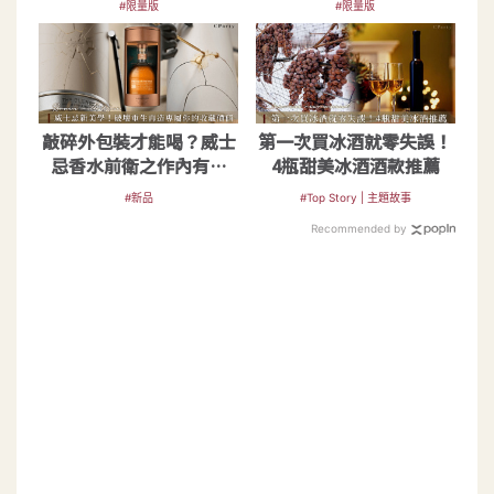
#限量版
#限量版
敲碎外包裝才能喝？威士
第一次買冰酒就零失誤！
忌香水前衛之作內有驚
4瓶甜美冰酒酒款推薦
喜，樂玩破壞式美學
#新品
#Top Story | 主題故事
Recommended by