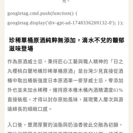
元。
googletag.cmd.push(function() {
googletag.display('div-gpt-ad-1748336269132-0'); });
珍稀單桶原酒純粹無添加，滴水不兌的馥郁
滋味登場
作為原酒威士忌，秉持匠心工藝與職人精神的「日之
丸櫻桃白蘭地桶珍稀單桶原酒」是台灣少見直接從酒
桶中取出桶裝強度日本原酒單一麥芽威士忌，零添加
外也並未加水稀釋，維持原本橡木桶內酒精濃度61%
直接裝瓶，才得以封存原始風味，展現驚人層次與源
遠綿長的細緻口感。
入口後，豐潤厚實的油脂與奶油香彼此交融為初韻，