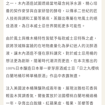
之一，木內酒造試圖透過當地蘊含純淨水源、精心培
養的契作麥芽與自家研發的酵母，以傳承二世紀的匠
人技術與調和工藝等基底，蒸餾出專屬在地風土的絕
佳酒液，為日本威士忌世界開拓更多可能性。
由於風土與橡木桶特性皆賦予每款威士忌特殊之處，
欲將茨城縣富饒的在地物產量化為夢幻迷人的沈醉酒
液，讓木內酒造不僅在原料講究，對於威士忌用桶的
想法更為創新，隨著時代潮流而更迭，在本次推出的
100%日本釀造日本單一麥芽原酒威士忌「日之丸櫻桃
白蘭地桶珍稀單桶原酒」作品中表露無遺。
注入美國波本桶陳釀熟成兩年後，展現淡雅桂花香與
輕盈木質調香氣，爾後置放於法國櫻桃白蘭地桶過桶
一年，孕育出白脫糖、紅蘋果皮、莓果、茶梗等香