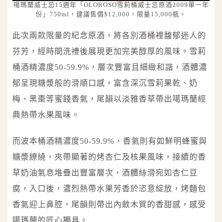
噶瑪蘭威士忌15週年「OLOROSO雪莉桶威士忌原酒2009單一年
份」750ml，建議售價$12,000，限量15,000瓶。
此次兩款限量的紀念原酒，將各別酒桶裡馥郁迷人的
芬芳，經時間洗禮後展現更加完美醇厚的風味。雪莉
桶酒精濃度50-59.9%，層次豐富且細緻和諧，酒體濃
郁呈現糖漿般的滑順口感，富含深沉雪莉果乾、奶
梅、黑棗等蜜餞香氣，尾韻以淡雅香草帶出噶瑪蘭經
典熱帶水果風味。
而波本桶酒精濃度50-59.9%，香氣則有如鮮明蜂蜜與
糖漿繚繞，夾帶顯著的烤杏仁及核果風味，接續的香
草奶油氣息堆疊出豐富層次，酒體絲滑宛如杏仁豆
腐，入口後，濃烈熱帶水果芳香於恣意綻放，烤麵包
香氣迎上鼻腔，尾韻則帶出內斂木質的香甜感，感受
噶瑪蘭的匠心獨具。