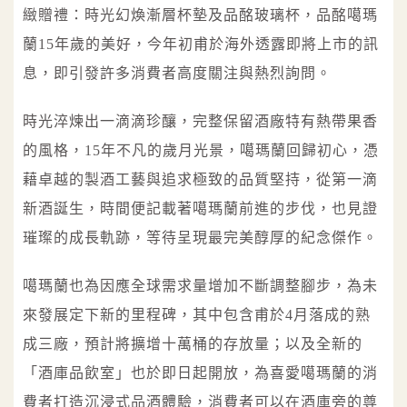
緻贈禮：時光幻煥漸層杯墊及品酩玻璃杯，品酩噶瑪
蘭15年歲的美好，今年初甫於海外透露即將上市的訊
息，即引發許多消費者高度關注與熱烈詢問。
時光淬煉出一滴滴珍釀，完整保留酒廠特有熱帶果香
的風格，15年不凡的歲月光景，噶瑪蘭回歸初心，憑
藉卓越的製酒工藝與追求極致的品質堅持，從第一滴
新酒誕生，時間便記載著噶瑪蘭前進的步伐，也見證
璀璨的成長軌跡，等待呈現最完美醇厚的紀念傑作。
噶瑪蘭也為因應全球需求量增加不斷調整腳步，為未
來發展定下新的里程碑，其中包含甫於4月落成的熟
成三廠，預計將擴增十萬桶的存放量；以及全新的
「酒庫品飲室」也於即日起開放，為喜愛噶瑪蘭的消
費者打造沉浸式品酒體驗，消費者可以在酒庫旁的尊