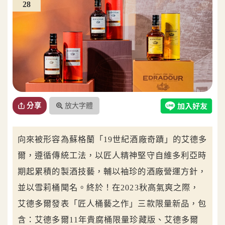
28
放大字體
分享
向來被形容為蘇格蘭「19世紀酒廠奇蹟」的艾德多
爾，遵循傳統工法，以匠人精神堅守自維多利亞時
期起累積的製酒技藝，輔以袖珍的酒廠營運方針，
並以雪莉桶聞名。終於！在2023秋高氣爽之際，
艾德多爾發表「匠人桶藝之作」三款限量新品，包
含：艾德多爾11年貴腐桶限量珍藏版、艾德多爾