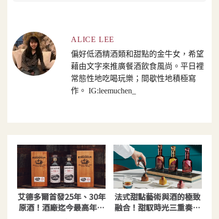
ALICE LEE
偏好低酒精酒類和甜點的金牛女，希望
藉由文字來推廣餐酒飲食風尚。平日裡
常態性地吃喝玩樂；間歇性地積極寫
作。 IG:leemuchen_
艾德多爾首發25年、30年
法式甜點藝術與酒的極致
原酒！酒廠迄今最高年份
融合！甜馭時光三重奏威
的限量酒款
士忌全台限5套