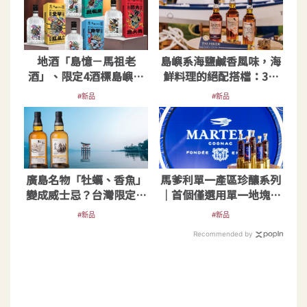
地酒「島憶－馬祖老
島嶼系海鹽鹹香風味，海
酒」、限定4酒標島嶼紀
鮮料理的絕配搭檔：3款
念酒呼應擺暝祭
泰斯卡威士忌
#新品
#新品
廣島名物「牡蠣、香魚」
馬爹利單一產區珍釀系列
變成威士忌？台灣限定原
｜首個僅選用單一地塊葡
酒限量登場
萄的干邑白蘭地酒款
#新品
#新品
Recommended by