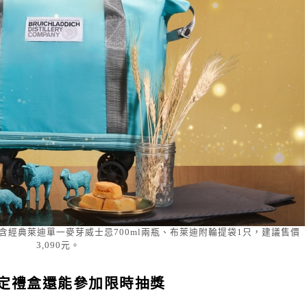
經典萊迪單一麥芽威士忌700ml兩瓶、布萊迪附輪提袋1只，建議售價
3,090元。
定禮盒還能參加限時抽獎