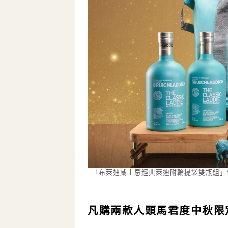
「布萊迪威士忌經典萊迪附輪提袋雙瓶組」含
凡購兩款人頭馬君度中秋限