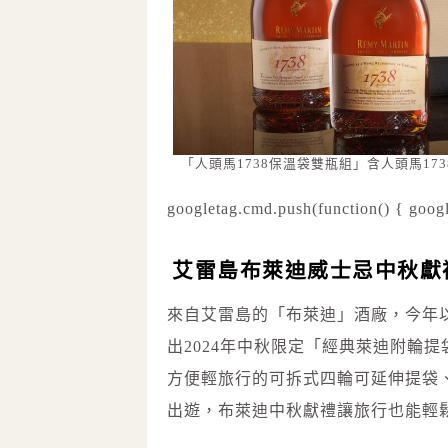
「人頭馬1738保溫袋雙瓶組」含人頭馬173
googletag.cmd.push(function() { googl
艾雷島布萊迪威士忌中秋獻
來自艾雷島的「布萊迪」酒廠，今年
出2024年中秋限定「經典萊迪附輪
方便輕旅行的可拆式四輪可延伸提袋、
出遊，布萊迪中秋獻禮讓旅行也能輕