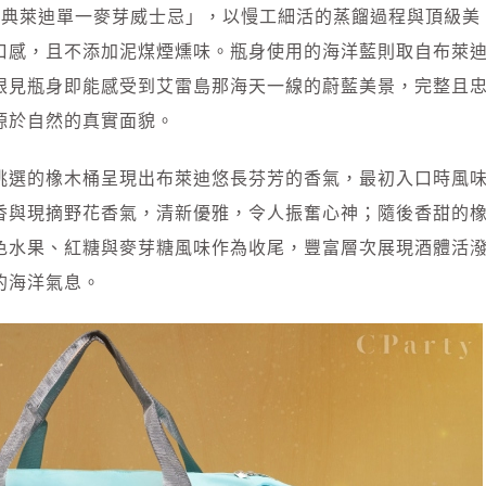
經典萊迪單一麥芽威士忌」，以慢工細活的蒸餾過程與頂級美
口感，且不添加泥煤煙燻味。瓶身使用的海洋藍則取自布萊
眼見瓶身即能感受到艾雷島那海天一線的蔚藍美景，完整且
源於自然的真實面貌。
挑選的橡木桶呈現出布萊迪悠長芬芳的香氣，最初入口時風
香與現摘野花香氣，清新優雅，令人振奮心神；隨後香甜的
色水果、紅糖與麥芽糖風味作為收尾，豐富層次展現酒體活
的海洋氣息。