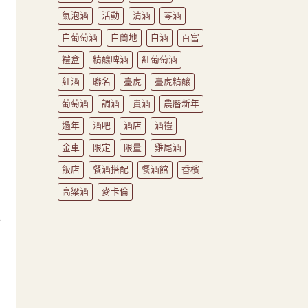
氣泡酒
活動
清酒
琴酒
白葡萄酒
白蘭地
白酒
百富
禮盒
精釀啤酒
紅葡萄酒
紅酒
聯名
臺虎
臺虎精釀
葡萄酒
調酒
貴酒
農曆新年
過年
酒吧
酒店
酒禮
金車
限定
限量
雞尾酒
飯店
餐酒搭配
餐酒館
香檳
高粱酒
麥卡倫
推