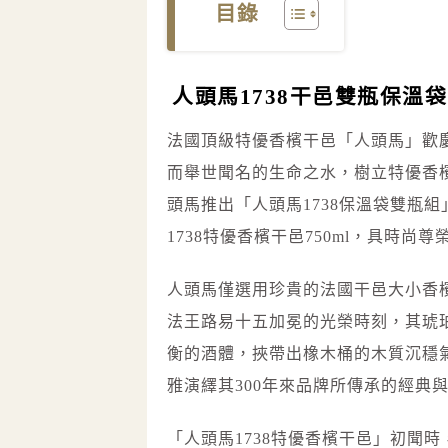
目錄
人頭馬1738干邑雙瓶保溫
法國頂級特優香檳干邑「人頭馬」歡慶
而舉世聞名的生命之水，樹立特優香檳
頭馬推出「人頭馬1738保溫袋雙瓶
1738特優香檳干邑750ml，具時尚
人頭馬僅選用珍貴的法國干邑大小香檳
法王路易十五加冕的光榮時刻，其琥
衡的酒體，挾帶出橡木桶的木質沉穩
雅演繹其300年來品牌所傳承的經典
「人頭馬1738特優香檳干邑」初聞