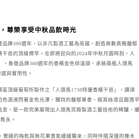
袋，尊榮享受中秋品飲時光
品牌300週年，以非凡製酒工藝為底蘊，創造無數高雅馥郁
干邑的頂級標竿。在即將迎向的2024年中秋月圓時刻，人
組」，象徵品牌300週年的香檳金色保溫袋，承裝兩瓶人頭馬
尊榮感與實用性。
區頂級葡萄所製作之「人頭馬1738特優香檳干邑」，讚頌
珀色酒液閃著金色光澤，獨特的馥郁果香、極其絲滑且圓潤
氣息，是一款完美展現出人頭馬究極製酒工藝技術的稀釀，
與雋永。
時，豐饒的梅乾與無花果香氣緩緩襲來，同時伴隨深邃的橡木