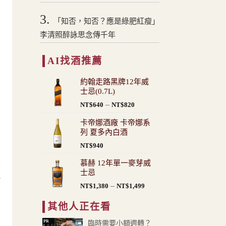
3.
「知否，知否？應是綠肥紅瘦」
李清照醉詠思念傳千年
AI找酒推薦
約翰走路黑牌12年威
士忌(0.7L)
價
–
NT$
640
NT$
820
格
卡帝娜酒廠 卡帝娜系
範
列 夏多內白酒
圍：
NT$
940
NT$640
到
平
慕赫 12年單一麥芽威
NT$820
士忌
優
價
–
NT$
1,380
NT$
1,499
格
其他人正在看
範
圍：
PR
臨時需要小額週轉？