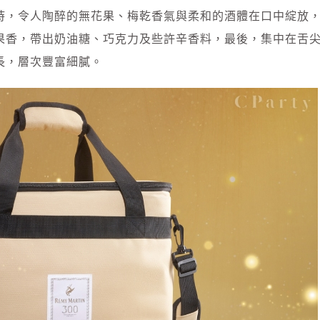
時，令人陶醉的無花果、梅乾香氣與柔和的酒體在口中綻放
果香，帶出奶油糖、巧克力及些許辛香料，最後，集中在舌
長，層次豐富細膩。