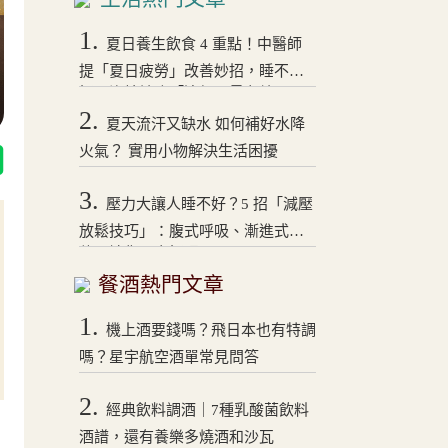
1.
夏日養生飲食 4 重點！中醫師
提「夏日疲勞」改善妙招，睡不
好、沒精神吃「這個」最有效
2.
夏天流汗又缺水 如何補好水降
火氣？ 實用小物解決生活困擾
3.
壓力大讓人睡不好？5 招「減壓
放鬆技巧」：腹式呼吸、漸進式拉
伸，讓你一夜好眠！
餐酒熱門文章
1.
機上酒要錢嗎？飛日本也有特調
嗎？星宇航空酒單常見問答
2.
經典飲料調酒｜7種乳酸菌飲料
酒譜，還有養樂多燒酒和沙瓦