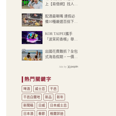
NT$1,380
上【易借網】找人
，
到
幫！資金快速到位
NT$1,499
尖
配酒最唰嘴 連假必
備10種嚴選百搭下酒
菜
KOR TAIPEI攜手
「波茉莉香檳」舉辦
調酒之夜 將於9/20華
麗登場
PR
出國花費難抓？全包
式海島假期，一價搞
定食宿玩樂，省錢更
Ads by
省心！
熱門關鍵字
啤酒
威士忌
干邑
干邑白蘭地
新品
新年
新聞稿
日威
日本威士忌
日本酒
春節
格蘭菲迪