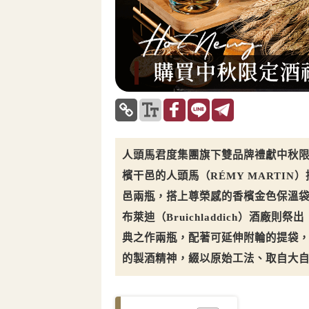
人頭馬君度集團旗下雙品牌禮獻中秋
檳干邑的人頭馬（RÉMY MARTIN
邑兩瓶，搭上尊榮感的香檳金色保溫袋
布萊迪（Bruichladdich）酒
典之作兩瓶，配著可延伸附輪的提袋
的製酒精神，綴以原始工法、取自大