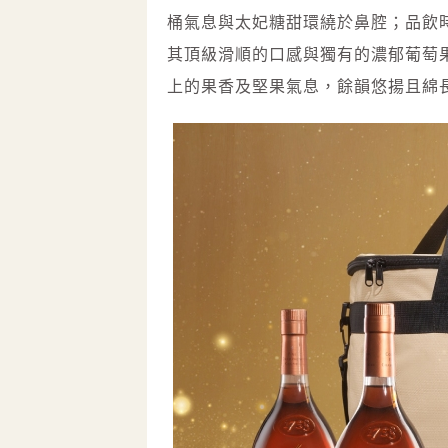
桶氣息與太妃糖甜環繞於鼻腔；品飲
其頂級滑順的口感與獨有的濃郁葡萄
上的果香及堅果氣息，餘韻悠揚且綿