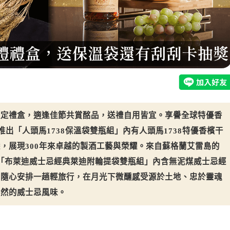
限定禮盒，適逢佳節共賞酩品，送禮自用皆宜。享譽全球特優香
）推出「人頭馬1738保溫袋雙瓶組」內有人頭馬1738特優香檳干
，展現300年來卓越的製酒工藝與榮耀。來自蘇格蘭艾雷島的
廠則祭出「布萊迪威士忌經典萊迪附輪提袋雙瓶組」內含無泥煤威士忌經
，隨心安排一趟輕旅行，在月光下微醺感受源於土地、忠於靈魂
自然的威士忌風味。