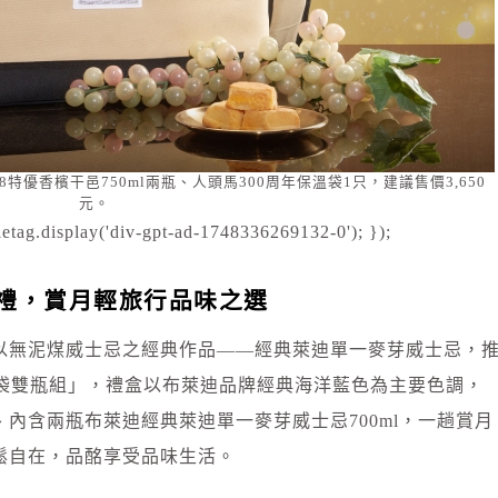
8特優香檳干邑750ml兩瓶、人頭馬300周年保溫袋1只，建議售價3,650
元。
etag.display('div-gpt-ad-1748336269132-0'); });
禮，賞月輕旅行品味之選
以無泥煤威士忌之經典作品——經典萊迪單一麥芽威士忌，
提袋雙瓶組」，禮盒以布萊迪品牌經典海洋藍色為主要色調，
內含兩瓶布萊迪經典萊迪單一麥芽威士忌700ml，一趟賞月
鬆自在，品酩享受品味生活。