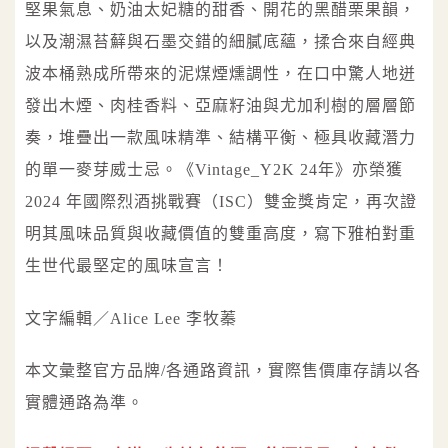
堅果氣息、奶油太妃糖的甜香、開花的黑醋栗果韻，
以及潮濕苔蘚與石墨交錯的細膩底蘊，揉合來自經典
波本桶熟成所帶來的泥煤煙燻調性，在口中驚人地迸
發出木煙、肉桂香料、亞麻籽油與尤加利樹的層層節
奏，堆疊出一款風味精準、結構平衡、極具收藏潛力
的單一麥芽威士忌。《Vintage_Y2K 24年》亦榮獲
2024 年國際烈酒挑戰賽（ISC）雙金獎肯定，再次證
明其風味品質與收藏價值的雙重高度，寫下雅柏對重
生世代最堅定的風味宣言！
文字編輯／Alice Lee 李牧蓁
本文彙整官方品牌/各通路資訊，實際售價庫存請以各
實體通路為準。