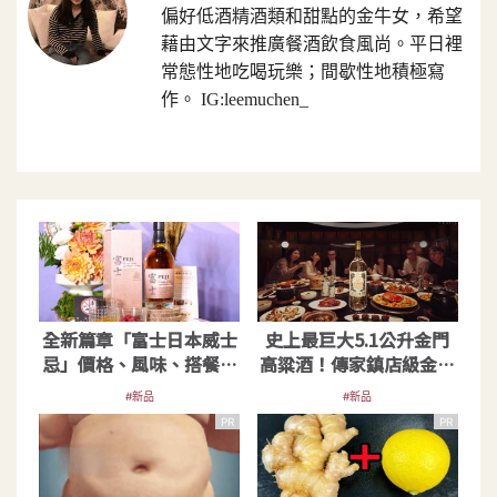
偏好低酒精酒類和甜點的金牛女，希望
藉由文字來推廣餐酒飲食風尚。平日裡
常態性地吃喝玩樂；間歇性地積極寫
作。 IG:leemuchen_
全新篇章「富士日本威士
史上最巨大5.1公升金門
忌」價格、風味、搭餐一
高粱酒！傳家鎮店級金高
次看
重磅登場
#新品
#新品
PR
PR