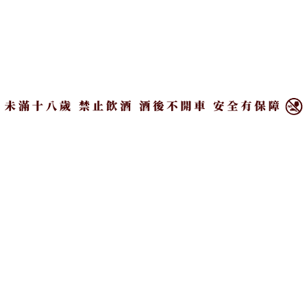
神話的華麗終章到來。
×
目錄
雅柏15年《貝希爾・大蛇》以訂製波本桶召
喚雷電巨蛇般的風味張力
作為最後壓軸之作，雅柏15年《神話選集三部曲最終
章：貝希爾・大蛇》首度採用專為雅柏風味量身訂製
打造的「匠心烘烤波本桶」（Designer Bourbon
Casks）進行實驗性熟成工藝。這些橡木桶歷經自然
風乾、深度烘烤與精細炙燒炭化處理，賦予酒液獨特
層次與張力，是整個系列中最為馥郁且細膩的終章之