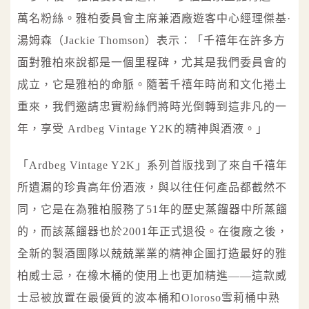
萬名粉絲。雅柏委員會主席兼酒廠遊客中心經理傑基·
湯姆森（Jackie Thomson）表示：「千禧年在許多方
面對雅柏來說都是一個里程碑，尤其是我們委員會的
成立，它是雅柏的命脈。隨著千禧年時尚和文化捲土
重來，我們邀請忠實粉絲們將時光倒轉到這非凡的一
年，享受 Ardbeg Vintage Y2K的精神與酒液。」
「Ardbeg Vintage Y2K」系列首版找到了來自千禧年
所遺漏的珍貴高年份酒液，與以往任何產品都截然不
同，它是在為雅柏服務了51年的歷史蒸餾器中所蒸餾
的，而該蒸餾器也於2001年正式退役。在復廠之後，
全新的製酒團隊以兢兢業業的精神企圖打造最好的雅
柏威士忌，在橡木桶的使用上也更加精進——這款威
士忌被放置在最優質的波本桶和Oloroso雪莉桶中熟