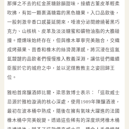
那揮之不去的紅金蔗糖餘韻甜味，接續古董皮革輕柔
吹拂，有如一顆裹滿糖霜的黑色糖果。入口品飲後，
一股刺激辛香口感蔓延開來，唾液分泌間繚繞著黑巧
克力、山核桃、皮革及淡淡糖蜜和礦物油脂的大膽碰
撞。煙燻味始終存在，但與橡木單寧完美融合，交織
成烤蘋果、茴香和橡木的絲滑潤澤感，將沉浸在這氤
氳靉靆的品飲者們慢慢推入教義深淵，讓信徒們繼續
臣服於它的城府之中，並以泥煤教教主之姿回歸王
位。
雅柏首席釀酒師比爾‧梁思敦博士表示：「這款威士
忌源於雅柏漩渦的核心深處，使用1989年陳釀酒液，
最初在波本桶中熟成，隨後在擁有氣味大躍進的法國
橡木桶中完美蛻變。透過這些稀有的深度烘烤橡木桶