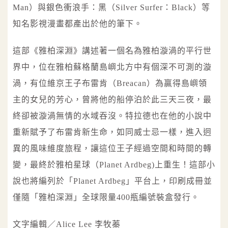
Man）與銀色衝浪手：黑（Silver Surfer：Black）等
知名影視漫畫都產出於他的筆下。
這部《雅柏深淵》講述著一個名為雅柏漩渦的平行世
界中，位在雅柏蘇格蘭島嶼北方中有個深不可測的漩
渦，有位維京王子布雷肯（Breacan）為贏得島嶼領
主的女兒的芳心，曾將他的船停泊於此三天三夜，最
終卻被漩渦無情的水域吞沒。特拉德也在他的小說中
重新賦予了布雷肯新生命，如同威士忌一樣，進入迥
異的風味維度旅程，讓這位王子經過空間和時間的轉
變，最終於雅柏星球（Planet Ardbeg)上重生！這部小
說也將編列於「Planet Ardbeg」平台上，印刷成冊並
僅隨「雅柏深淵」全球限量400瓶編號裝盒發行。
文字編輯／Alice Lee 李牧蓁