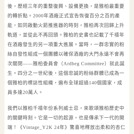
後，歷經三年的重整復興、設備更換，是雅柏最重要
的轉折點。2000年酒廠正式宣告恢復百分之百的產
能，如同啟動火箭推進器的時刻，雅柏再次回歸上升
軌道，並從此不再回頭。雅柏的史書也記載了千禧年
在酒廠發生的另一項重大進展。當時，一群忠實的粉
絲自發性組成一個團體以確保酒廠的大門永遠不會再
次關閉——雅柏委員會（Ardbeg Committee）就此誕
生。四分之一世紀後，這個忠誠的粉絲群體已成為一
個雅柏的標誌性組織，遍布全球超過140個國家，成
員多達20萬人。
我們以雅柏千禧年份系列威士忌，來歌頌雅柏歷史中
的關鍵時刻。它是一切的起源，也是傳承下一代的開
端！《Vintage_Y2K 24年》驚喜地釋放出柔和的杏仁