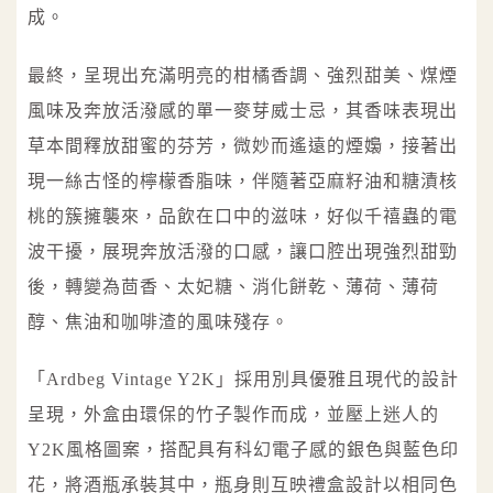
成。
最終，呈現出充滿明亮的柑橘香調、強烈甜美、煤煙
風味及奔放活潑感的單一麥芽威士忌，其香味表現出
草本間釋放甜蜜的芬芳，微妙而遙遠的煙嬝，接著出
現一絲古怪的檸檬香脂味，伴隨著亞麻籽油和糖漬核
桃的簇擁襲來，品飲在口中的滋味，好似千禧蟲的電
波干擾，展現奔放活潑的口感，讓口腔出現強烈甜勁
後，轉變為茴香、太妃糖、消化餅乾、薄荷、薄荷
醇、焦油和咖啡渣的風味殘存。
「Ardbeg Vintage Y2K」採用別具優雅且現代的設計
呈現，外盒由環保的竹子製作而成，並壓上迷人的
Y2K風格圖案，搭配具有科幻電子感的銀色與藍色印
花，將酒瓶承裝其中，瓶身則互映禮盒設計以相同色