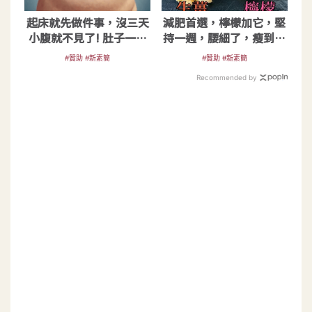
起床就先做件事，沒三天
減肥首選，檸檬加它，堅
小腹就不見了! 肚子一天
持一週，腰細了，瘦到你
天變小！
懷疑人生
#贊助 #新素簡
#贊助 #新素簡
Recommended by