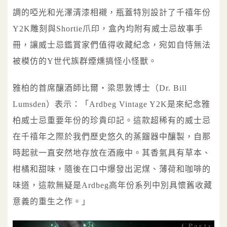
調的啞光和光澤清漆相襯，瓶蓋特別設計了千禧年份
Y2K雕刻與Shortie爪印，盒內均附有威士忌故事手
冊，讓威士忌鑑賞家們值得收藏紀念，宛如自恃無法
被模仿的Y世代族群煙燻搞怪小怪獸。
雅柏的首席釀酒師比爾‧梁思敦博士（Dr. Bill
Lumsden）表示：「Ardbeg Vintage Y2K是來紀念雅
柏威士忌重要年份的珍貴印記。這款超稀有的威士忌
在千禧年之際於我們歷史悠久的蒸餾器中釀製，自那
時起就一直安然地存放在酒廠中。其香氣具有草本、
柑橘和甜味，隨後在口中爆發出泥煤、薄荷和咖啡的
味道，這款無疑是Ardbeg高年份系列中別具懷舊收藏
意義的重生之作。」