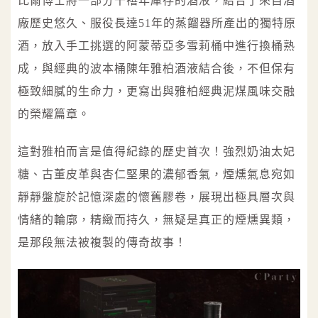
比爾博士將一部分千禧年庫存的酒液，結合了來自酒
廠歷史悠久、服役長達51年的蒸餾器所產出的獨特原
酒，放入手工挑選的阿蒙蒂亞多雪莉桶中進行換桶熟
成，與經典的波本桶陳年雅柏酒液結合後，不但保有
極致細膩的生命力，更寫出與雅柏經典泥煤風味交融
的榮耀篇章。
這對雅柏而言是值得紀錄的歷史首次！強烈奶油太妃
糖、古董皮革與杏仁堅果的濃郁香氣，煙燻氣息宛如
靜靜盤旋於記憶深處的懷舊膠卷，展現出極具層次與
情緒的輪廓，精緻而持久，無疑是真正的煙燻異類，
是那段無法被複製的傳奇故事！