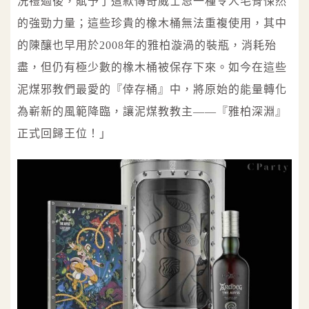
洗禮過後，賦予了這款傳奇威士忌一種令人毛骨悚然
的強勁力量；這些珍貴的橡木桶無法重複使用，其中
的陳釀也早用於2008年的雅柏漩渦的裝瓶，消耗殆
盡，但仍有極少數的橡木桶被保存下來。如今在這些
泥煤邪教們最愛的『倖存桶』中，將原始的能量轉化
為嶄新的風範降臨，讓泥煤教教主——『雅柏深淵』
正式回歸王位！」