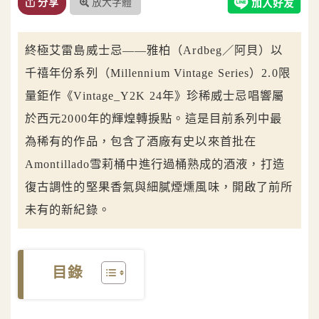
放大字體
分享
終極艾雷島威士忌——雅柏（Ardbeg／阿貝）以
千禧年份系列（Millennium Vintage Series）2.0限
量鉅作《Vintage_Y2K 24年》珍稀威士忌唱響屬
於西元2000年的輝煌轉捩點。這是目前系列中最
為稀有的作品，包含了酒廠有史以來首批在
Amontillado雪莉桶中進行過桶熟成的酒液，打造
復古調性的堅果香氣與細膩煙燻風味，開啟了前所
未有的新紀錄。
目錄