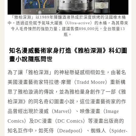
「雅柏深淵」以1989年陳釀酒液熟成於深度烘烤的法國橡木桶
中，透過這些賦予氣味大躍進（Ultra-active）的木桶，為其帶來
令人毛骨悚然的強勁力量；建議售價896,000元，全台限量13
瓶。
知名漫威藝術家身打造《雅柏深淵》科幻圖
畫小說隨瓶問世
為了讓「雅柏深淵」的神秘懸疑感栩栩如生，由著名
美國漫畫藝術家特拉德·摩爾（Tradd Moore）重新構
思了雅柏漩渦的傳說，並為雅柏量身創作了一部《雅
柏深淵》的同名奇幻圖畫小說，這位漫畫藝術家的作
品曾經出現於漫威（Marvel）、映像漫畫（Image
Comics）及DC漫畫（DC Comics）等漫畫出版商的
知名巨作中，如死侍（Deadpool）、蜘蛛人（Spider-