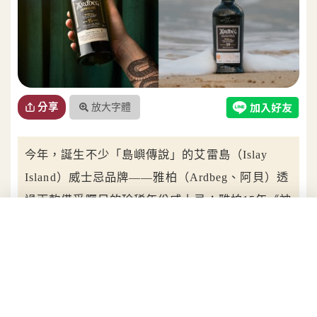
放大字體
分享
今年，誕生不少「島嶼傳說」的艾雷島（Islay
Island）威士忌品牌——雅柏（Ardbeg、阿貝）透
過兩款備受矚目的珍稀年份威士忌：雅柏15年《神
話選集三部曲最終章：貝希爾・大蛇》
（Anthology: Ardbeg The Beithir’s Tale）、雅柏
19年「2025第七批次最終版」（Ardbeg 19 Years
Old Traigh Bhan Batch 7）以終極泥煤語彙，勾勒
出艾雷島四面環海的獨特地形與風土，宣告這風味