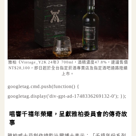
雅柏《Vintage_Y2K 24年》700ml，酒精濃度47.8%，建議售價
NT$28,100，即日起於全台指定菸酒專賣店及指定酒吧通路陸續
上市。
googletag.cmd.push(function() {
googletag.display('div-gpt-ad-1748336269132-0'); });
唱響千禧年榮耀，呈獻雅柏委員會的傳奇故
事
雅柏威士忌創作總監比爾博士表示：「千禧年份系列