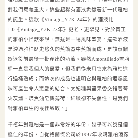
對我們意義重大，這些超稀有酒液象徵著新一代雅柏
的誕生。這款《Vintage_Y2K 24年》的酒液比
1.0《Vintage_Y2K 23年》更老、更罕見，對於真正
的雅柏小怪獸來說，無疑是一場風味盛宴。這款酒液
是透過雅柏歷史悠久的蒸餾器中蒸餾而成，是該蒸餾
器退役前最後一批產出的酒液。雖然Amontillado雪莉
桶一直是我個人的最愛，但我們從未用它來為雅柏進
行過桶熟成；而這次的成品也證明它與雅柏的煙燻風
味可產生令人驚艷的結合。太妃糖與堅果香交錯著篝
火灰燼、煤焦油皂與薄荷，細緻卻不失個性，是我們
對雅柏重生的最佳致敬。」
千禧年對雅柏是一個非常好的年份，幾乎可以說是個
極佳的年份，自從格蘭傑公司於1997年收購雅柏酒廠