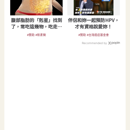
腹部脂肪的「剋星」找到
伴侶和妳一起預防HPV，
了，常吃這幾物，吃走大
才有資格說愛妳！
肚囊，瘦出小蠻腰
#贊助 #新素簡
#贊助 #台灣癌症基金會
Recommended by