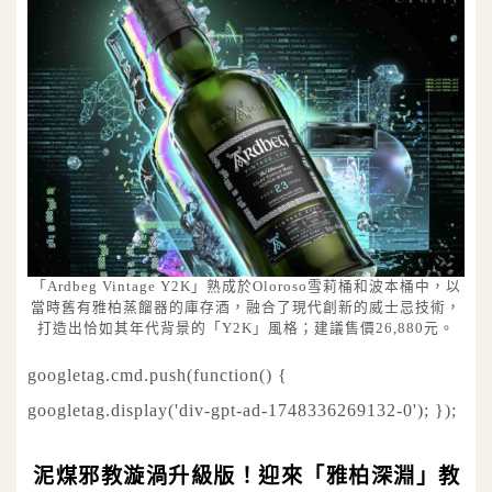
「Ardbeg Vintage Y2K」熟成於Oloroso雪莉桶和波本桶中，以
當時舊有雅柏蒸餾器的庫存酒，融合了現代創新的威士忌技術，
打造出恰如其年代背景的「Y2K」風格；建議售價26,880元。
googletag.cmd.push(function() {
googletag.display('div-gpt-ad-1748336269132-0'); });
泥煤邪教漩渦升級版！迎來「雅柏深淵」教