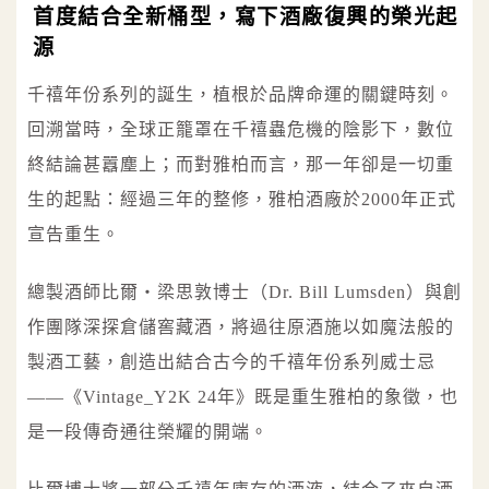
首度結合全新桶型，寫下酒廠復興的榮光起
源
千禧年份系列的誕生，植根於品牌命運的關鍵時刻。
回溯當時，全球正籠罩在千禧蟲危機的陰影下，數位
終結論甚囂塵上；而對雅柏而言，那一年卻是一切重
生的起點：經過三年的整修，雅柏酒廠於2000年正式
宣告重生。
總製酒師比爾‧梁思敦博士（Dr. Bill Lumsden）與創
作團隊深探倉儲窖藏酒，將過往原酒施以如魔法般的
製酒工藝，創造出結合古今的千禧年份系列威士忌
——《Vintage_Y2K 24年》既是重生雅柏的象徵，也
是一段傳奇通往榮耀的開端。