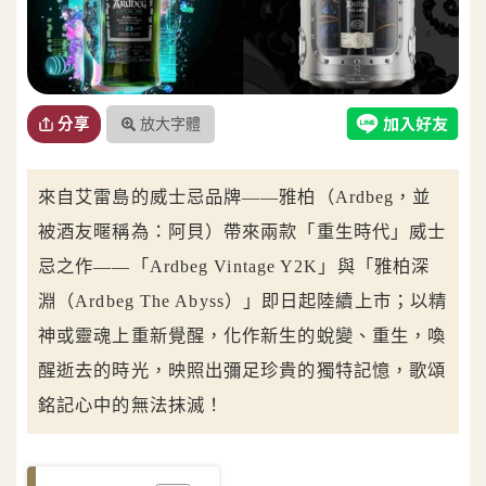
放大字體
分享
來自艾雷島的威士忌品牌——雅柏（Ardbeg，並
被酒友暱稱為：阿貝）帶來兩款「重生時代」威士
忌之作——「Ardbeg Vintage Y2K」與「雅柏深
淵（Ardbeg The Abyss）」即日起陸續上市；以精
神或靈魂上重新覺醒，化作新生的蛻變、重生，喚
醒逝去的時光，映照出彌足珍貴的獨特記憶，歌頌
銘記心中的無法抹滅！