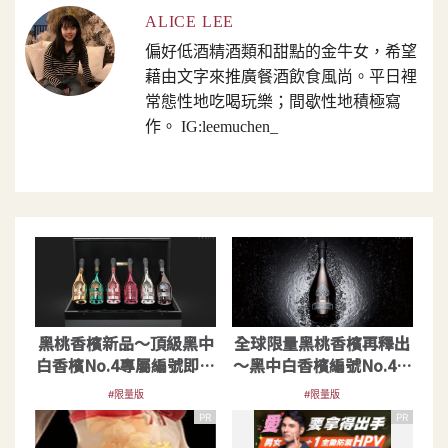
ALICE LEE
偏好低酒精酒類和甜點的金牛女，希望
藉由文字來推廣餐酒飲食風尚。平日裡
常態性地吃喝玩樂；間歇性地積極寫
作。 IG:leemuchen_
黑桃香檳新品～頂級黑中
全球限量黑桃香檳再釋出
白香檳No.4專屬編號即將
～黑中白香檳編號No.4單
於台灣限量登場
瓶禮盒
#限量版
#限量版
PR
PR