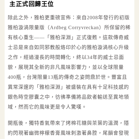
主正式回歸王位
除此之外，雅柏更重磅宣佈：來自2008年發行的初版
雅柏漩渦限量版（Ardbeg Corryvreckan）所保留的稀
有核心重生——「雅柏深淵」正式復甦。這款傳奇威
士忌是來自如同邪教般烙印於心的雅柏漩渦核心升級
之作，經過漫長的時間轉化，終以34年的威士忌面
貌，展現其全新的非凡風味影響力，並以全球限量
400瓶，台灣限量13瓶的傳奇之姿問鼎於世。豐富且
異常深邃的「雅柏深淵」被盛裝在具有十足科技感的
銀色時空膠囊之中，彷彿準備將品飲者輸送至異地領
域，然而它的風味更是令人驚嘆。
開瓶後，獨特香氣帶來了烤棉花糖與茶葉的溫潤，隱
約閃現著幽微檸檬香膏風味刺激著鼻腔，尾韻會發現