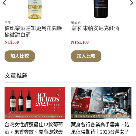
全部
葡萄酒
彼凱樂酒莊知更鳥花園晚
皇家 東帕安尼克紅酒
摘微甜白酒
NT$
550
NT$
1,100
加入比較
加入比較
文章推薦
台灣女性評選最佳12款葡萄
藏身各行各業高手雲集，結
酒，果香奔放、開瓶即飲最
果值得期待｜2023台灣女子