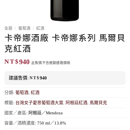
全部
/
葡萄酒
/
紅酒
卡帝娜酒廠 卡帝娜系列 馬爾貝
克紅酒
NT$
940
此售價不含連鎖通路價格
建議售價
:
NT$
940
分類:
葡萄酒
,
紅酒
標籤:
台灣女子愛思葡萄酒大賞
,
阿根廷紅酒
,
馬爾貝克
國家／產區:
阿根廷／Mendoza
容量／酒精濃度:
750 ml／13.8%