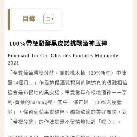
目錄
100%帶梗發酵黑皮諾挑戰酒神玉律
Pommard 1er Cru Clos des Poutures Monopole
2021
「全數葡萄帶梗發酵，並於橡木桶（20%新桶）中陳
釀14個月…」乍看這段酒質資料的陳述真的很難相信
這會是布根地的黑皮諾；畢竟當年布根地酒神－－亨
利·賈葉的hashtag裡，其中一條正是「100%去梗發
酵」，保留葡萄果實純粹、嬌豔欲滴的美好風味，對
「帶梗發酵」的作法是毫不留情地批評「噁心」。