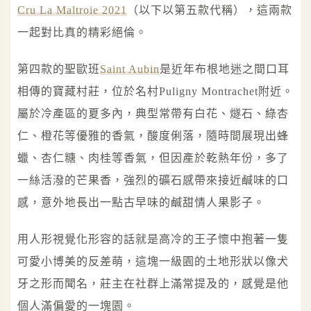
Cru La Maltroie 2021
（以下以第五款代稱），這兩款
一起對比真的精彩絕倫。
第四款的聖歐班
Saint Aubin
是近年布根地迷之間口耳
相傳的寶藏村莊，位於名村Puligny Montrachet附近。
屬於冷產區的夏多內，典型常帶有白花、燧石、綠杏
仁、橙花等優雅的香氣，酸度俐落，隨時間展現出蜂
蠟、杏仁糖、肉桂等香氣，但因產於乾熱年份，多了
一絲活潑的芒果香，強烈的礦石感帶來接近鹹味的口
感，意外地長出一點古早味的鹹甜情人果影子。
用人形視覺化形容的話就是高冷的王子懷中抱著一隻
可愛小博美的反差萌，這塊一級園的土地形狀以像犬
牙之形而聞名，莊主在社群上滿常提及的，感覺是他
個人滿偏愛的一塊園。