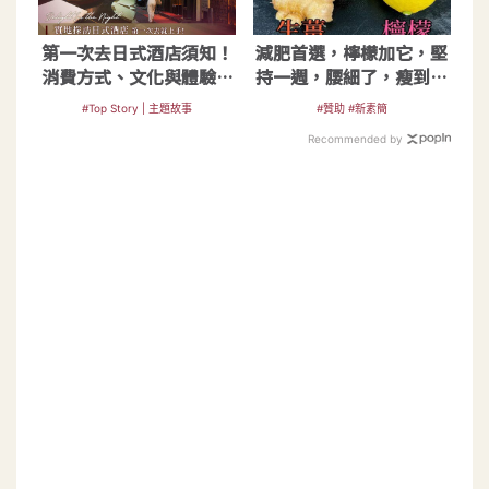
第一次去日式酒店須知！
減肥首選，檸檬加它，堅
消費方式、文化與體驗介
持一週，腰細了，瘦到你
紹
懷疑人生
#Top Story | 主題故事
#贊助 #新素簡
Recommended by