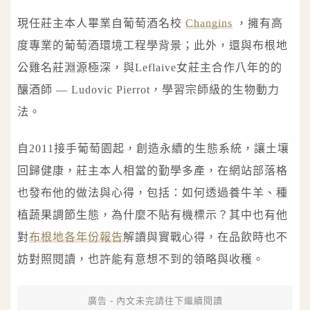
現任莊主本人畢業自葡萄酒名校
Changins
，擁有高
度專業的葡萄酒環境工程學背景；此外，還與布根地
公雞名莊淵源極深，與Leflaive女莊主合作八年的的
釀酒師 — Ludovic Pierrot，學習宗師級的生物動力
法。
自2011接手葡萄園起，創造永續的生態系統，讓土壤
回歸健康，莊主本人相當的勤學多產，在網站部落格
也發布他的做法與心得，包括：如何透過養牛羊、種
植蔬果調節生態，為什麼不貼有機標示？其中也有他
對
布根地各年份報告
解讀與實戰心得，在品飲時也不
妨對照閱讀，也許能有意想不到的領略與收穫。
廣告 - 內文未完請往下繼續閱讀