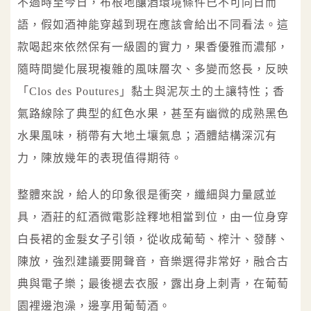
不過時至今日，布根地釀酒環境條件已不可同日而
語，假如酒神能穿越到現在應該會給出不同看法。這
款喝起來依然保有一級園的實力，果香優雅而濃郁，
隨時間變化展現複雜的風味層次、多變而悠長，反映
「Clos des Poutures」黏土與泥灰土的土讓特性；香
氣路線除了典型的紅色水果，甚至有幽微的成熟黑色
水果風味，稍帶有大地土壤氣息；酒體結構深沉有
力，陳放幾年的表現值得期待。
整體來說，給人的印象很是衝突，纖細與力量感並
具，酒莊的紅酒微電影詮釋地相當到位，由一位身穿
白長裙的金髮女子引領，從收成葡萄、榨汁、發酵、
陳放，強烈建議要開聲音，音樂選得非常好，融合古
典與電子樂；最後褪去衣服，露出身上刺青，在葡萄
園裡邊泡澡，邊享用葡萄酒。