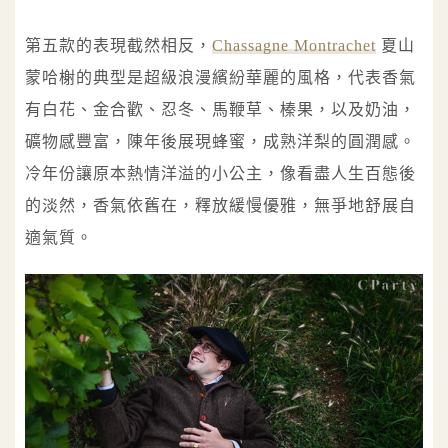
第五款的表現截然相反，
Chassagne Montrachet
夏山
蒙哈榭的典型是超級浪漫繽紛華麗的風格，代表香氣
有白花、金合歡、忍冬、馬鞭草、榛果，以及奶油，
礦物感豐富，陳年後展現蜂蜜，成熟洋梨的圓潤感。
冷年份讓原本熱情洋溢的小公主，像看盡人生百態後
的淡然，香氣依舊在，釋放緩慢優雅，無爭地舒展自
適氣質。