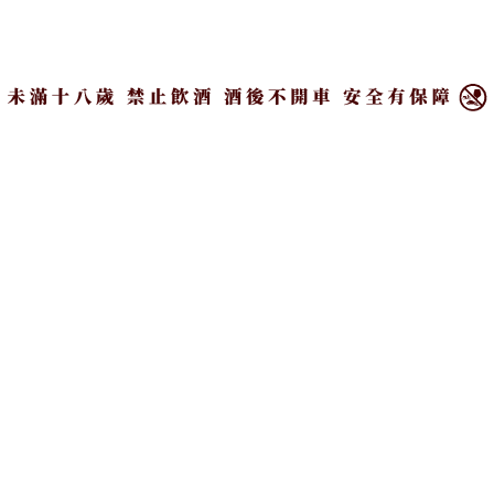
人物專訪、餐飲議題策劃、餐酒數位行
×
銷建議 合作來信：
vivianday@cparty.com.tw
IG：vvnvvnday
Buffet喝酒喝到飽！台北
唱歌喝酒好開心！哪家
各大飯店生啤酒、開瓶費
KTV酒水最豐富？各家開
總整理
瓶費一次整理
#Trend｜趨勢觀察
#Trend｜趨勢觀察
PR
PR