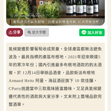
放大字體
分享
氣候變遷影響葡萄收成質量，全球產區都無法避免
波及。最具指標的產區布根地，2021年迎來睽違5
年的寒冷年份；國內引進最多布根地酒款的鈞太酒
窖，於 12月14日舉辦品酒會，品飲新派布根地
Armand Heitz 阿曼‧海茲酒莊旗下 10 款佳釀，
CParty挑選當中三款風味饒富趣味，又足具氣候變
遷代表性的酒款與大家分享，文末附上整場品飲完
整酒單。