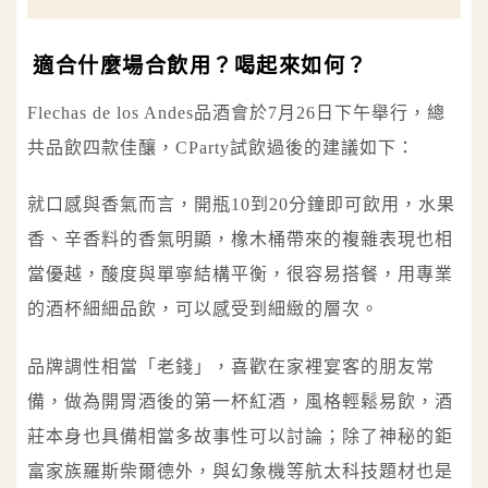
適合什麼場合飲用？喝起來如何？
Flechas de los Andes品酒會於7月26日下午舉行，總
共品飲四款佳釀，CParty試飲過後的建議如下：
就口感與香氣而言，開瓶10到20分鐘即可飲用，水果
香、辛香料的香氣明顯，橡木桶帶來的複雜表現也相
當優越，酸度與單寧結構平衡，很容易搭餐，用專業
的酒杯細細品飲，可以感受到細緻的層次。
品牌調性相當「老錢」，喜歡在家裡宴客的朋友常
備，做為開胃酒後的第一杯紅酒，風格輕鬆易飲，酒
莊本身也具備相當多故事性可以討論；除了神秘的鉅
富家族羅斯柴爾德外，與幻象機等航太科技題材也是