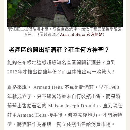
現任莊主提倡環境永續，尊重自然規律、最低干預農業哲學經營
酒莊。（圖片來源／
Armand Heitz 官方網站
）
老產區的闢出新酒莊？莊主何方神聖？
能夠在布根地這樣超級知名產區開闢新酒莊？直到
2013年才推出首釀年份？而且甫推出就一鳴驚人！
嚴格來說， Armand Heitz 不算是新酒莊，早在1983
年就成立了，只不過當時並未自行裝瓶出售，而是將
葡萄出售給著名的 Maison Joseph Drouhin。直到現任
莊主Armand Heitz 接手後，修整養復地力，才開始轉
型，將酒莊作為品牌，獨立裝瓶出售給消費市場。