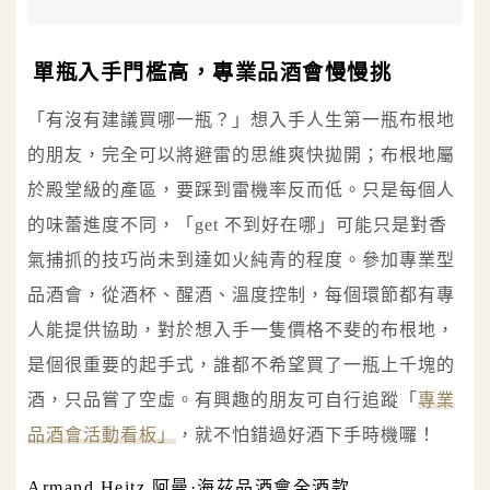
單瓶入手門檻高，專業品酒會慢慢挑
「有沒有建議買哪一瓶？」想入手人生第一瓶布根地
的朋友，完全可以將避雷的思維爽快拋開；布根地屬
於殿堂級的產區，要踩到雷機率反而低。只是每個人
的味蕾進度不同，「get 不到好在哪」可能只是對香
氣捕抓的技巧尚未到達如火純青的程度。參加專業型
品酒會，從酒杯、醒酒、溫度控制，每個環節都有專
人能提供協助，對於想入手一隻價格不斐的布根地，
是個很重要的起手式，誰都不希望買了一瓶上千塊的
酒，只品嘗了空虛。有興趣的朋友可自行追蹤「
專業
品酒會活動看板」
，就不怕錯過好酒下手時機囉！
Armand Heitz 阿曼·海茲品酒會全酒款