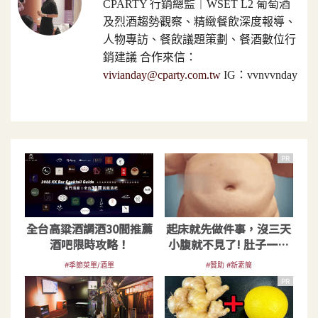
CPARTY 行銷總監｜WSET L2 葡萄酒
及烈酒趨勢觀察、精緻餐飲深度報導、
人物專訪、餐飲議題策劃、餐酒數位行
銷建議 合作來信：
vivianday@cparty.com.tw
IG：vvnvvnday
PR
全台高粱酒調酒30間推薦
起床就先做件事，沒三天
酒吧限時攻略！
小腹就不見了! 肚子一天
天變小！
#季節菜單/酒單
#贊助 #新素簡
PR