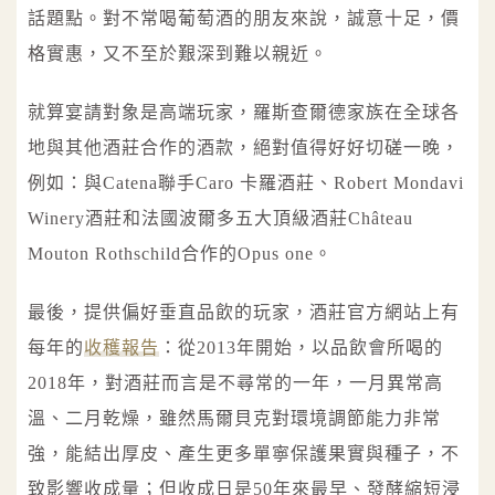
話題點。對不常喝葡萄酒的朋友來說，誠意十足，價
格實惠，又不至於艱深到難以親近。
就算宴請對象是高端玩家，羅斯查爾德家族在全球各
地與其他酒莊合作的酒款，絕對值得好好切磋一晚，
例如：與Catena聯手Caro 卡羅酒莊、Robert Mondavi
Winery酒莊和法國波爾多五大頂級酒莊Château
Mouton Rothschild合作的Opus one。
最後，提供偏好垂直品飲的玩家，酒莊官方網站上有
每年的
收穫報告
：從2013年開始，以品飲會所喝的
2018年，對酒莊而言是不尋常的一年，一月異常高
溫、二月乾燥，雖然馬爾貝克對環境調節能力非常
強，能結出厚皮、產生更多單寧保護果實與種子，不
致影響收成量；但收成日是50年來最早、發酵縮短浸