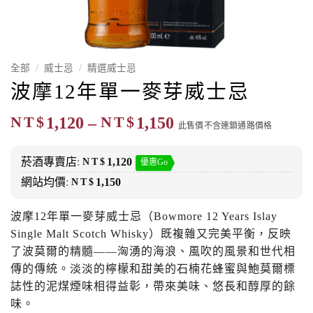
全部
/
威士忌
/
精選威士忌
波摩12年單一麥芽威士忌
價
NT$
1,120
–
NT$
1,150
此售價不含連鎖通路價格
格
範
菸酒專賣店
:
NT$
1,120
優惠Go
圍：
網站均價
:
NT$
1,150
NT$1,120
到
波摩12年單一麥芽威士忌（Bowmore 12 Years Islay
NT$1,150
Single Malt Scotch Whisky）既複雜又完美平衡，反映
了波莫爾的精髓——洶湧的海浪、風吹的風景和世代相
傳的傳統。淡淡的檸檬和甜美的石楠花蜂蜜與鮑莫爾標
誌性的泥煤煙味相得益彰，帶來美味、悠長和醇厚的餘
味。