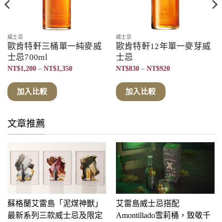
威士忌
威士忌
歐肯特軒三桶單一純麥威
歐肯特軒12年單一麥芽威
士忌700ml
士忌
價
價
NT$
1,200
–
NT$
1,350
NT$
830
–
NT$
920
格
格
範
範
圍：
圍：
加入比較
加入比較
NT$1,200
NT$830
到
到
NT$1,350
NT$920
文章推薦
蘇格蘭艾雷島「泥煤神獸」
艾雷島威士忌搭配
最新系列三款威士忌及限定
Amontillado雪莉桶，致敬千