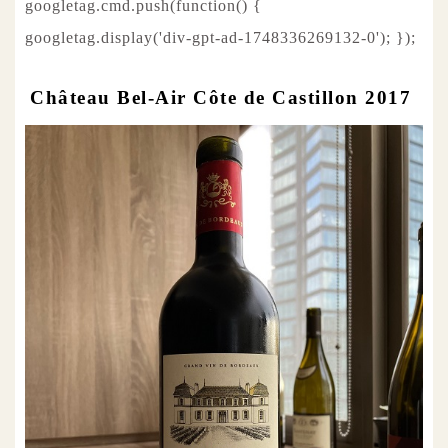
googletag.cmd.push(function() {
googletag.display('div-gpt-ad-1748336269132-0'); });
Château Bel-Air Côte de Castillon 2017