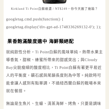
Kirkland Ti Point白蘇維濃 / NT$249，你今天搬了幾箱？
googletag.cmd.push(function() {
googletag.display('div-gpt-ad-1748336269132-0'); });
果香飽滿酸度適中 海鮮類絕配
就純飲性分析，Ti Point白蘇的風味單純，熱帶水果主
導香氣，甜椒、蜂蜜所帶來的甜感突出；與Cloudy
Bay尖銳瘦細的酸度相比，Ti Point白蘇有著更平易近
人的平衡度，礦石感與尾韻長度則為中等。純飲時可
能會讓人感到有點單調，不過紐西蘭白蘇的戰場本來
就在餐搭。
無論是生魚片、生蠔、清蒸海鮮、烤魚，只要是調味