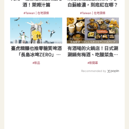
酒！萊姆汁篇
白蘇維濃，到底紅在哪？
#Taiwan | 在地頭條
#Taiwan | 在地頭條
臺虎精釀也推零糖質啤酒
有酒喝的火鍋店！日式涮
「長島冰啤ZERO」
涮鍋有梅酒、吃酸菜魚喝
9.99％還0普林
奶蓋啤酒和調酒
#新品
#新開幕
Recommended by