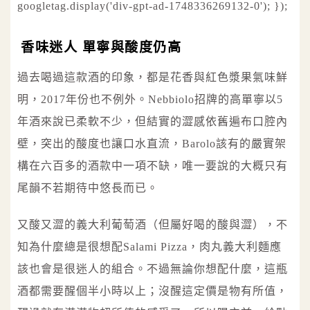
googletag.display('div-gpt-ad-1748336269132-0'); });
香味迷人 單寧與酸度仍高
過去喝過這款酒的印象，都是花香與紅色漿果氣味鮮
明，2017年份也不例外。Nebbiolo招牌的高單寧以5
年酒來說已柔軟不少，但結實的澀感依舊遍布口腔內
壁，突出的酸度也讓口水直流，Barolo該有的嚴實架
構在六百多的酒款中一項不缺，唯一要說的大概只有
尾韻不若期待中悠長而已。
又酸又澀的義大利葡萄酒（但屬好喝的酸與澀），不
知為什麼總是很想配Salami Pizza，肉丸義大利麵應
該也會是很迷人的組合。不過無論你想配什麼，這瓶
酒都需要醒個半小時以上；沒醒這定價是物有所值，