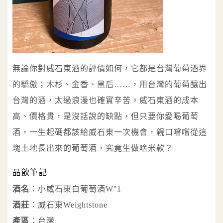
無論你對威石東酒的評價如何，它都是台灣葡萄酒界
的驕傲；木杉、金香、黑后……，用台灣的葡萄釀出
台灣的酒，太過浪漫也確實辛苦。威石東酒的成本
高、價格貴，是沒話說的缺點，但只要你愛喝葡萄
酒，一生起碼都該給威石東一次機會，親口嚐嚐從這
塊土地長出來的葡萄酒，究竟生做啥米款？
品飲筆記
酒名
：小威石東白葡萄酒W°1
酒莊
：威石東Weightstone
產區
：台灣