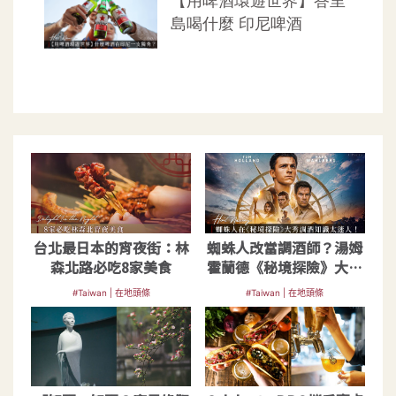
台北最日本的宵夜街：林
蜘蛛人改當調酒師？湯姆
森北路必吃8家美食
霍蘭德《秘境探險》大秀
調酒知識已太迷人
#Taiwan | 在地頭條
#Taiwan | 在地頭條