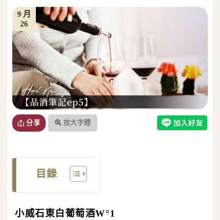
9 月
26
放大字體
分享
目錄
小威石東白葡萄酒W°1