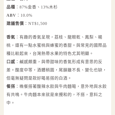
品種
：87%金香、13%木杉
ABV
：10.0%
建議售價
：NT$1,500
香氣
：有趣的香氣呈現，荔枝、龍眼乾、鳳梨、楊
桃，還有一點水蜜桃與蜂蜜的香甜。與常見的國際品
種比較起來，台灣熱帶水果的特色尤其明顯。
口感
：鹹感頗重，與帶甜味的香氣形成有意思的反
差。酸度中等，酒體稍圓，尾韻雖不長、變化也缺，
但毫無疑問是款好喝易搭的白酒。
餐搭
：晚餐搭著酸辣水餃與牛肉麵喝，意外地與水餃
有共鳴。牛肉麵本來就是來攪和的，不搭，意料之
中。