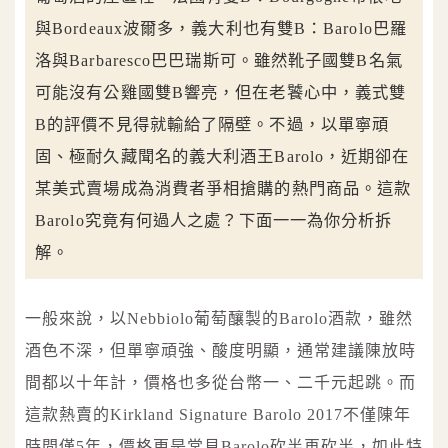
與Bordeaux波爾多，義大利也有雙B：Barolo巴羅
洛與Barbaresco巴巴瑞斯可。雖然靴子國雙B名氣
可能沒有公雞國雙B響亮，但在老饕心中，義式雙
B的評價不見得就輸給了隔壁。不過，以單寧頑
固、極耐久藏聞名的義大利酒王Barolo，近期卻在
某美式賣場成為消費者爭相搶購的熱門商品。這款
Barolo究竟有何過人之處？下面一一為你分析拆
解。
一般來說，以Nebbiolo葡萄釀製的Barolo酒款，雖然
酒色不深，但單寧頑強、酸度明顯，通常建議陳放時
間都以十年計，價格也多從台幣一、二千元起跳。而
這款熱賣的Kirkland Signature Barolo 2017不僅陳年
時間僅5年，價格更是常見Barolo砍半再砍半，如此特