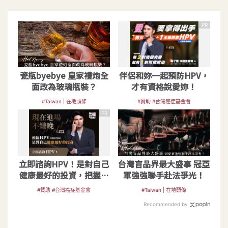
PR
瓷瓶byebye 皇家禮炮全
伴侶和妳一起預防HPV，
面改為玻璃瓶裝？
才有資格說愛妳！
#Taiwan | 在地頭條
#贊助 #台灣癌症基金會
PR
立即諮詢HPV！是對自己
台灣盲品界最大盛事 冠亞
健康最好的投資，把握現
軍強強聯手赴法爭光！
在不嫌晚！
#贊助 #台灣癌症基金會
#Taiwan | 在地頭條
Recommended by