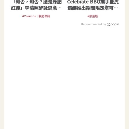
「知否，知否？應是綠肥
Celebrate BBQ攜手臺虎
紅瘦」李清照醉詠思念傳
精釀推出期間限定塔可啤
千年
酒派對夜
#Columns｜觀點專欄
#限量版
Recommended by