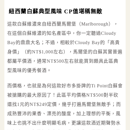
紐西蘭白蘇典型風味 CP值堪稱無敵
這款白蘇維濃來自紐西蘭馬爾堡（Marlborough），
在這個白蘇維濃的知名產區中，你一定聽過Cloudy
Bay的鼎鼎大名；不過，相較於Cloudy Bay的「高貴
身價」（約NT$1,000左右），馬爾堡的白蘇其實普遍
都屬平價酒，通常NT$500左右就能買到頗具此區典
型風味的優秀餐酒。
而價格，也就是為何這款好市多掛牌的Ti Point白蘇會
被搶購的最大原因了！此區平均價格NT$500對半砍
還找1元的NT$249定價，幾乎打遍馬爾堡無敵手；而
成熟豐沛的果香、漂亮的酸度，加上理想的平衡，風
味上也挑不出什麼明顯毛病，更讓這款酒近期聲勢水