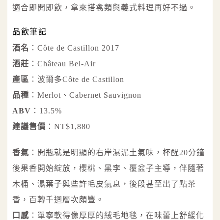
適合即開即飲，拿來搭禽類與義式料理再好不過。
品飲筆記
酒名
：Côte de Castillon 2017
酒莊
：Château Bel-Air
產區
：波爾多Côte de Castillon
品種
：Merlot、Cabernet Sauvignon
ABV
：13.5%
建議售價
：NT$1,880
香氣
：開瓶就是明顯的右岸濕泥土氣味，杯醒20分鐘
後果香開始綻放，櫻桃、黑李、覆盆子主導，伴隨著
木桶、濕葉子與些許毛皮氣息，後段甚至出了點茶
香，百轉千迴層次頗豐。
口感
：單寧軟得像厚厚的絨毛地毯，在味蕾上舒緩化