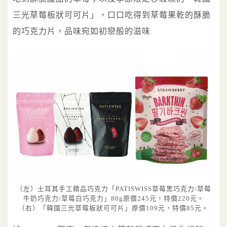
三光草莓板狀可可片」，口口吃得到草莓果乾的酥脆
的巧克力片，品味宛如初戀般的滋味
（左）土耳其手工精品巧克力「PATISWISS草莓黑巧克力/草莓
牛奶巧克力/草莓白巧克力」80g原價245元，特價220元。
（右）「韓國三光草莓板狀可可片」原價109元，特價85元。