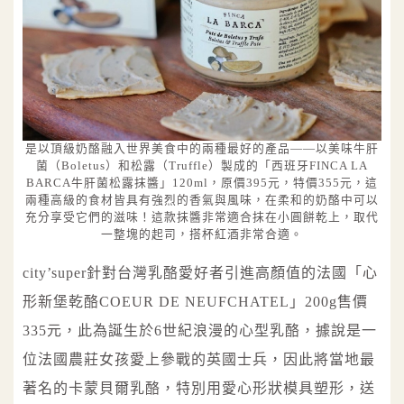
是以頂級奶酪融入世界美食中的兩種最好的產品——以美味牛肝
菌（Boletus）和松露（Truffle）製成的「西班牙FINCA LA
BARCA牛肝菌松露抹醬」120ml，原價395元，特價355元，這
兩種高級的食材皆具有強烈的香氣與風味，在柔和的奶酪中可以
充分享受它們的滋味！這款抹醬非常適合抹在小圓餅乾上，取代
一整塊的起司，搭杯紅酒非常合適。
city’super針對台灣乳酪愛好者引進高顏值的法國「心
形新堡乾酪COEUR DE NEUFCHATEL」200g售價
335元，此為誕生於6世紀浪漫的心型乳酪，據說是一
位法國農莊女孩愛上參戰的英國士兵，因此將當地最
著名的卡蒙貝爾乳酪，特別用愛心形狀模具塑形，送