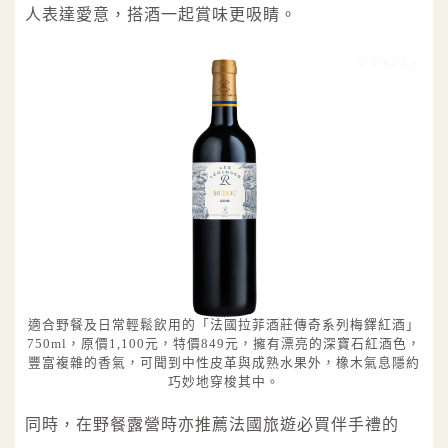
人表達愛意，搭酒一起賞味更吸睛。
適合野餐及日常輕鬆飲用的「法國拉菲酒莊傳奇系列梅鐸紅酒」
750ml，原價1,100元，特價849元，擁有漂亮的深寶石紅酒色，
豐富複雜的香氣，可聞到中性皮革與成熟水果外，橡木氣息隱約
巧妙地穿梭其中。
同時，在野餐露營時亦推薦法國旅遊必買伴手禮的