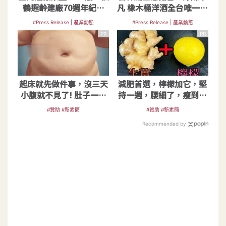
鶴遐齡建廠70週年紀念
凡 橡木桶洋酒全台唯一獨
酒」7-11限定搶先上市
家代理
#Press Release | 產業動態
#Press Release | 產業動態
PR
PR
起床就先做件事，沒三天
減肥首選，檸檬加它，堅
小腹就不見了! 肚子一天
持一週，腰細了，瘦到你
天變小！
懷疑人生
#贊助 #新素簡
#贊助 #新素簡
Recommended by