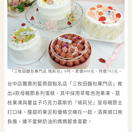
「三牧田麵包專門店 鳩莉兒」6吋，原價900元，特價765元。
台中店獨賣的藍帶甜點名店「三牧田麵包專門店」推
出4款母親節系列蛋糕，其中採用草莓泡泡果凍、荔
枝果凍與覆盆子巧克力慕斯的「鳩莉兒」是母親節主
打口味，酸甜的果泥和優格交織在一起，清爽順口無
負擔，連不愛鮮奶油的媽媽都會喜歡。