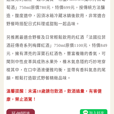
萄酒」750ml原價780元，特價699元，按傳統方法釀
造，酸度適中，因須冰箱冷藏冰鎮後飲用，非常適合
野餐時搭配日式料理或甜點一起品味。
另推薦最適合野餐及日常輕鬆飲用的紅酒「法國拉菲
酒莊傳奇系列梅鐸紅酒」750ml原價1100元，特價849
元，擁有漂亮的深寶石紅酒色，豐富複雜的香氣，可
聞到中性皮革與成熟水果外，橡木氣息隱約巧妙地穿
梭其中，在口中酒液優雅均衡，並帶有香料氣息的尾
韻，輕鬆打造歐式野餐精緻品味。
溫馨提醒：未滿18歲請勿飲酒，飲酒過量，有害健
康，禁止酒駕！