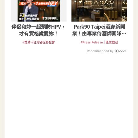
伴侶和妳一起預防HPV，
Park90 Taipei酒廊新開
才有資格說愛妳！
業！由專業侍酒師團隊禮
獻全球頂級葡萄酒
#贊助 #台灣癌症基金會
#Press Release | 產業動態
Recommended by