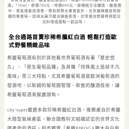
酒」750ml，原價780元，特價699元，按傳統方法釀造，酸度適
中，香氣撲鼻但清香，帶有熱帶水果香氣外，也夾雜檸檬皮和柑
橘的果香味。因須冰箱冷藏冰鎮後飲用，非常適合野餐時搭配日
式料理或甜點一起品味。
全台通路首賣珍稀希臘紅白酒 輕鬆打造歐
式野餐精緻品味
希臘葡萄酒有別於其他舊世界葡萄酒有著「歷史悠
久」、「原生葡萄品種」及具備「特殊風土造就不凡
風味」等三大特點，尤其希臘葡萄酒是歐洲葡萄酒的
發源地，以新穎的葡萄園管理、新進的釀酒技術，讓
希臘葡萄酒漸展露頭角。
city’super嚴選多款珍稀希臘紅白酒，推薦產自於希臘
大陸型氣候產區，聯合國教科文組織認定的世界文化
遺產旁的酒莊，超市獨賣「希臘PIROGA獨木舟白葡