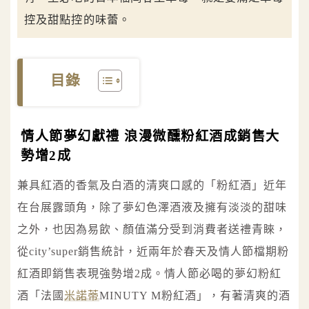
控及甜點控的味蕾。
目錄
情人節夢幻獻禮 浪漫微醺粉紅酒成銷售大
勢增2成
兼具紅酒的香氣及白酒的清爽口感的「粉紅酒」近年
在台展露頭角，除了夢幻色澤酒液及擁有淡淡的甜味
之外，也因為易飲、顏值滿分受到消費者送禮青睞，
從city’super銷售統計，近兩年於春天及情人節檔期粉
紅酒即銷售表現強勢增2成。情人節必喝的夢幻粉紅
酒「法國
米諾蒂
MINUTY M粉紅酒」，有著清爽的酒