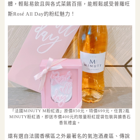
體，輕鬆易飲且與各式菜餚百搭，能輕鬆感受普羅旺
斯Rosé All Day的粉紅魅力！
「法國MINUTY M粉紅酒」原價850元，特價699元，任買2瓶
MINUTY粉紅酒，即送市價400元的限量粉紅提袋包裝與擴香石
香氛禮盒。
還有選自法國香檳區之外最著名的氣泡酒產區、傳說