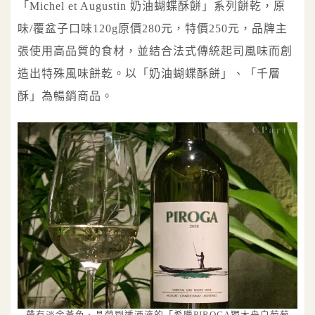
「Michel et Augustin 奶油蝴蝶酥餅」系列餅乾，原
味/覆盆子口味120g原價280元，特價250元，品牌主
張使用高品質的食材，並結合法式傳統起司風味而創
造出特殊風味餅乾。以「奶油蝴蝶酥餅」、「千層
酥」為暢銷商品。
帶有淡金黃色、晶瑩剔透酒液的「希臘PIROGA獨木舟白葡萄