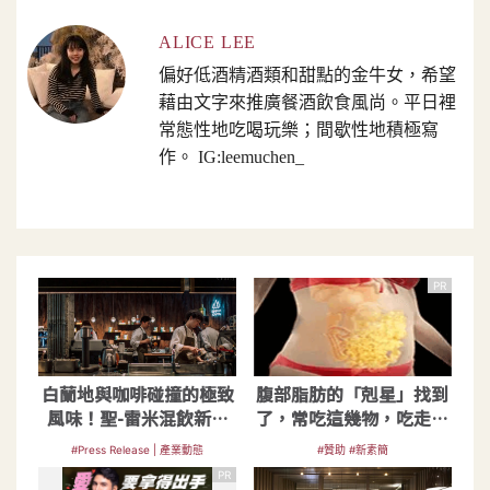
ALICE LEE
偏好低酒精酒類和甜點的金牛女，希望
藉由文字來推廣餐酒飲食風尚。平日裡
常態性地吃喝玩樂；間歇性地積極寫
作。 IG:leemuchen_
PR
白蘭地與咖啡碰撞的極致
腹部脂肪的「剋星」找到
風味！聖-雷米混飲新風
了，常吃這幾物，吃走大
潮來襲
肚囊，瘦出小蠻腰
#Press Release | 產業動態
#贊助 #新素簡
PR