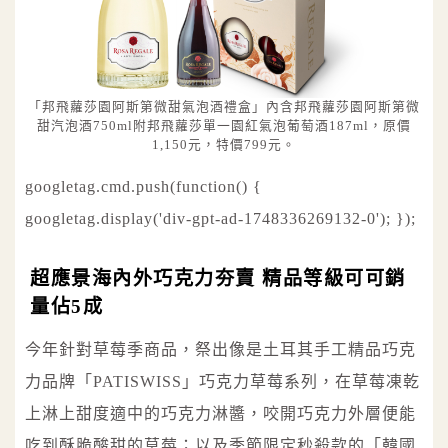
「邦飛蘿莎園阿斯第微甜氣泡酒禮盒」內含邦飛蘿莎園阿斯第微
甜汽泡酒750ml附邦飛蘿莎單一園紅氣泡葡萄酒187ml，原價
1,150元，特價799元。
googletag.cmd.push(function() {
googletag.display('div-gpt-ad-1748336269132-0'); });
超應景海內外巧克力夯賣 精品等級可可銷
量佔5成
今年針對草莓季商品，祭出像是土耳其手工精品巧克
力品牌「PATISWISS」巧克力草莓系列，在草莓凍乾
上淋上甜度適中的巧克力淋醬，咬開巧克力外層便能
吃到酥脆酸甜的草莓；以及季節限定秒殺款的「韓國