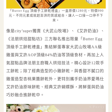
「Butter Egg 頂級手工餅乾禮盒」一盒原價1280元，特價990
元，不同元素成就超澎湃的質感組合，讓人一口接一口停不下
來。
像是city’super獨賣《大武山牧場》、《艾許奶油》、
《法朋烘焙甜點坊》三方聯名推出限量「Butter Egg
頂級手工餅乾禮盒」集結鮮蛋專家大武山牧場AA級
雞蛋與艾許AOP頂級84%奶油等頂級食材，再加上人
氣甜點品牌法朋主廚職人烘焙技法，精心設計12款手
工餅乾；除了經典造型的小雞餅乾，與香甜不膩口的
雞蛋造型杏桃果醬餅乾外，更特別攜手奶油界愛瑪仕
艾許奶油原味餅乾、經典艾許蝴蝶酥，將鮮蛋與奶油
巧妙融合進餅乾中。