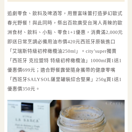
追劇零食、飲料及啤酒等，用豐富味蕾打造夢幻歐式
春光野餐！與此同時，祭出百款廣受台灣人青睞的歐
洲食材、飲料、小點、零食1+1優惠，消費滿2,000元
即送日常烹調必備用油市價420元西班牙原裝進口
「艾瑞斯特級初榨橄欖油250ml」。city’super獨賣
「西班牙 克拉盟特 特級初榨橄欖油」1000ml買1送1
優惠價699元；適合野餐露營隨身攜帶的健康零嘴
「西班牙SALYSOL薩里罐裝綜合堅果」250g買1送1
優惠價350元。