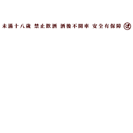
×
PR
蘇格蘭威士忌的5+1產區
立即諮詢HPV！是對自己
是⋯？（上）低地區、高
健康最好的投資，把握現
地區、斯貝賽
在不嫌晚！
#Academy | 酒學院
#贊助 #台灣癌症基金會
精釀啤酒新鮮現汲｜臺虎
比利時精品級單桶威士忌
精釀 啜飲室大安
「威富酒廠」初登台
#Venues | 餐飲現場
#新品
Recommended by