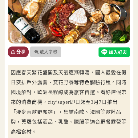
放大字體
分享
因應春天繁花盛開及天氣逐漸轉暖，國人最愛在假
日安排戶外露營、賞花野餐等特色體驗行程。同時
國境解封，歐洲長程線成為旅客首選。看好連假帶
來的消費商機，city’super即日起至3月7日推出
「漫步南歐野餐趣」，集結南歐、法國等歐陸品
牌，蒐羅包括酒品、乳酪、臘腸等適合野餐露營等
高檔食材。