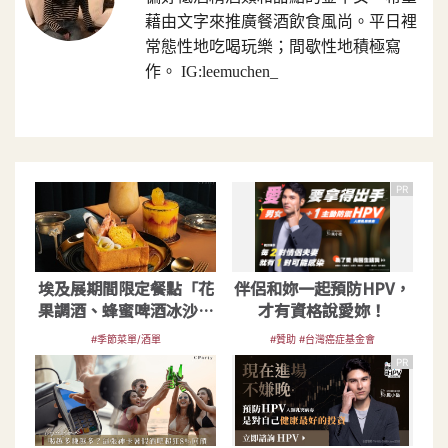
藉由文字來推廣餐酒飲食風尚。平日裡
常態性地吃喝玩樂；間歇性地積極寫
作。 IG:leemuchen_
PR
埃及展期間限定餐點「花
伴侶和妳一起預防HPV，
果調酒、蜂蜜啤酒冰沙」
才有資格說愛妳！
體驗法老王熱潮
#季節菜單/酒單
#贊助 #台灣癌症基金會
PR