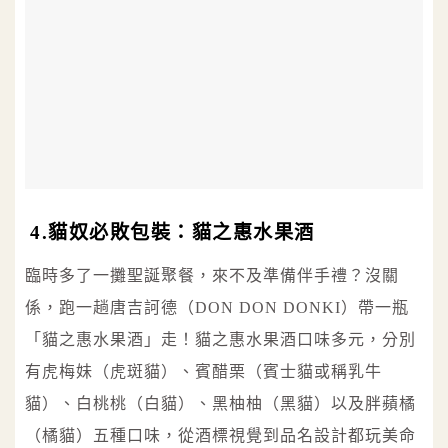
4.貓奴必敗包裝：貓之惠水果酒
臨時多了一攤聖誕聚餐，來不及準備伴手禮？沒關
係，跑一趟唐吉訶德（DON DON DONKI）帶一瓶
「貓之惠水果酒」走！貓之惠水果酒口味多元，分別
有虎梅妹（虎斑貓）、賓醋栗（賓士貓或稱乳牛
貓）、白桃桃（白貓）、黑柚柚（黑貓）以及胖蘋橘
（橘貓）五種口味，從酒標視覺到品名設計都玩美命