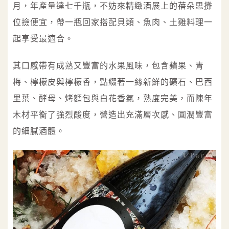
月，年產量達七千瓶，不妨來精緻酒展上的蓓朵思攤
位撿便宜，帶一瓶回家搭配貝類、魚肉、土雞料理一
起享受最適合。
其口感帶有成熟又豐富的水果風味，包含蘋果、青
梅、檸檬皮與檸檬香，點綴著一絲新鮮的礦石、巴西
里葉、酵母、烤麵包與白花香氣，熟度完美，而陳年
木材平衡了強烈酸度，營造出充滿層次感、圓潤豐富
的細膩酒體。