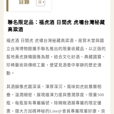
目錄
聯名限定品：福虎酒 日間虎 虎嘯台灣秘藏
高粱酒
福虎酒 日間虎 虎嘯台灣秘藏高粱酒，是賀木堂與國
立台灣博物館攜手聯名推出的限量收藏品，以正版的
藍地黃虎旗幟圖像為題，結合文化好酒、典藏國寶、
珍稀藝術與傳統工藝，便望見酒香中寧靜的歷史湧
動。
其酒韻像虎踞深溪、渾厚深沉，風味如虎紋層層相
疊、溫潤細密，展現雄渾力度與豐潤厚度，限量500
瓶，每瓶皆有專屬編號，除精緻酒展專屬的限定優
惠，還大方加碼神秘的Line@會員專屬限量好康，良