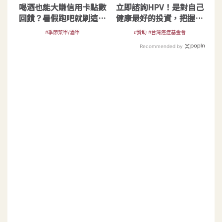
喝酒也能大賺信用卡點數
立即諮詢HPV！是對自己
回饋？暑假跑吧就刷這張
健康最好的投資，把握現
神卡！
在不嫌晚！
#季節菜單/酒單
#贊助 #台灣癌症基金會
Recommended by