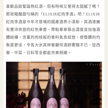
喜歡品飲聖誕熱紅酒，但有時候又覺得太甜膩了嗎？
那就喝酸甜勻稱的「ELIXIR紅肉李酒」吧！ELIXIR
紅肉李酒是今年才登場的國產酒界小清新，其酒液擁
有豐沛奔放的紅色果香，帶點單寧築出澀度並加強酒
體結構，含蓄的肉桂般的香料氣息綻放，使整體的均
衡度更佳，令各大米其林餐廳侍酒師驚豔不已，從西
餐、中菜、日料等全都能完美相襯。