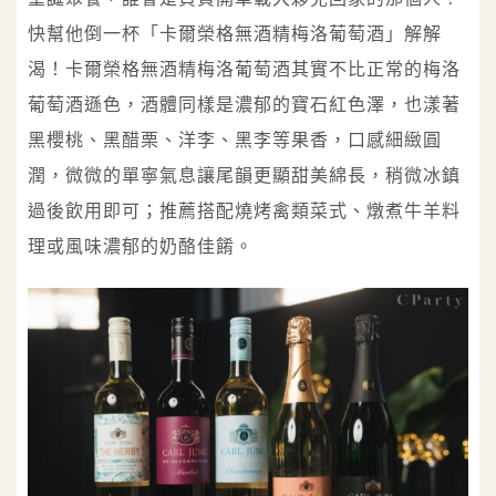
快幫他倒一杯「卡爾榮格無酒精梅洛葡萄酒」解解
渴！卡爾榮格無酒精梅洛葡萄酒其實不比正常的梅洛
葡萄酒遜色，酒體同樣是濃郁的寶石紅色澤，也漾著
黑櫻桃、黑醋栗、洋李、黑李等果香，口感細緻圓
潤，微微的單寧氣息讓尾韻更顯甜美綿長，稍微冰鎮
過後飲用即可；推薦搭配燒烤禽類菜式、燉煮牛羊料
理或風味濃郁的奶酪佳餚。