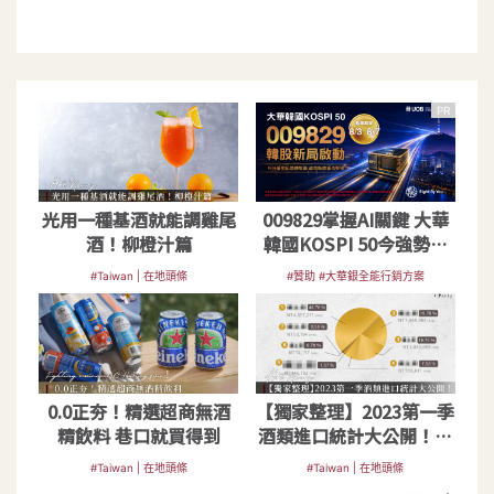
PR
光用一種基酒就能調雞尾
009829掌握AI關鍵 大華
酒！柳橙汁篇
韓國KOSPI 50今強勢開
募
#Taiwan | 在地頭條
#贊助 #大華銀全能行銷方案
0.0正夯！精選超商無酒
【獨家整理】2023第一季
精飲料 巷口就買得到
酒類進口統計大公開！台
灣人也太會喝了吧
#Taiwan | 在地頭條
#Taiwan | 在地頭條