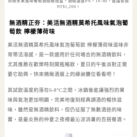
朵絲水果風味葡萄酒精緻禮盒，酒精濃度8%，187ml，建議售價
NT$1,200。
無酒精正夯：美活無酒精莫希托風味氣泡葡
萄飲 檸檬薄荷味
美活無酒精莫希托風味氣泡葡萄飲 檸檬薄荷味滋味非
常帶活潑感，是一款適用於任何場合的無酒精飲料，
尤其推薦在歡樂時刻開瓶暢飲，夏日的午後派對正需
要它助興，快來精緻酒展上的緯昶攤位看看吧！
其試飲溫度約落在6-8°C之間，冰鎮後能讓強烈的果
味與氣泡更加明顯，完美地復刻經典調酒的暢快滋
味，雖然是無酒精飲料，但仍征服了無數酒迷的味
蕾，是最炎熱的仲夏之夜裡最沁涼消暑的百搭餐酒。