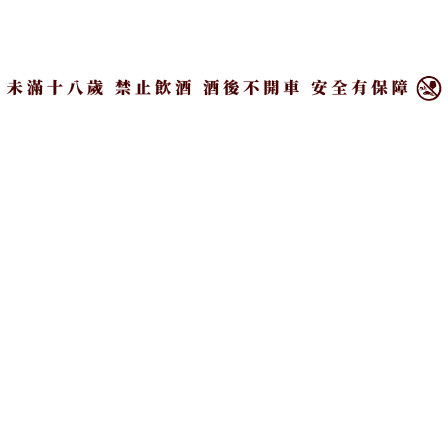
除了美酒，Mia C’bon也同步準備質感酒器與嚴選下
×
酒小點要昇華品酒享受。SPIEGELAU為德國頂級玻
璃酒杯品牌，享有「酒杯中的賓士」之美譽，現代感
的線條杯身讓酒杯更加時尚，SPIEGELAU水晶酒杯
系列包含多款酒杯，讓顧客能依喝的酒種選擇合適的
杯身。一口酒、一口乳酪的絕妙搭配必不可少，店內
也販售口感Q軟、乳香十足的乳酪，與新鮮番茄及頂
級橄欖油組合就能輕鬆成就一道派對上必備的低卡番
茄起司冷盤。