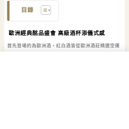
目錄
歐洲經典酩品盛會 高級酒杯添儀式感
首先登場的為歐洲酒，紅白酒皆從歐洲酒莊精選空運
來台，來自法國的約瑟夫杜亨夏布利白酒濃郁果香挑
動嗅覺，微微薄荷與檸檬風味在口中釋放，帶來清新
的風味享受。若寧酒廠愛茉拉初戀慕斯卡多甜白酒則
以白葡萄去梗、浸皮的工法保留甜潤的口感，單飲或
搭配清爽沙拉都合適。同屬法國生產的賈其皮耶酒莊
梧玖園特級紅酒則是透過出眾的新鮮櫻桃、杏仁果與
甘草香氣讓人留下深刻印象，口感厚實微帶辛辣感，
喜好獨特風味的愛酒人士亦不可錯過。