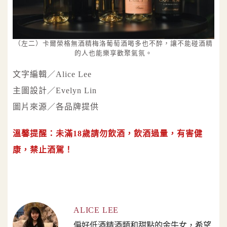
（左二）卡爾榮格無酒精梅洛葡萄酒喝多也不醉，讓不能碰酒精
的人也能樂享歡聚氣氛。
文字編輯／Alice Lee
主圖設計／Evelyn Lin
圖片來源／各品牌提供
溫馨提醒：未滿18歲請勿飲酒，飲酒過量，有害健
康，禁止酒駕！
ALICE LEE
偏好低酒精酒類和甜點的金牛女，希望