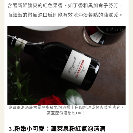
含著新鮮脆爽的紅色果香，如丁香和黑加侖子芬芳，
而細緻的微氣泡口感則能有效地沖淡餐點的油膩感。
波賈雷洛酒莊古圖尼奧紅氣泡酒搭上白肉料理或烤肉菜系皆宜，
甚至配份漢堡也OK！
3.粉嫩小可愛：蓬萊泉粉紅氣泡清酒