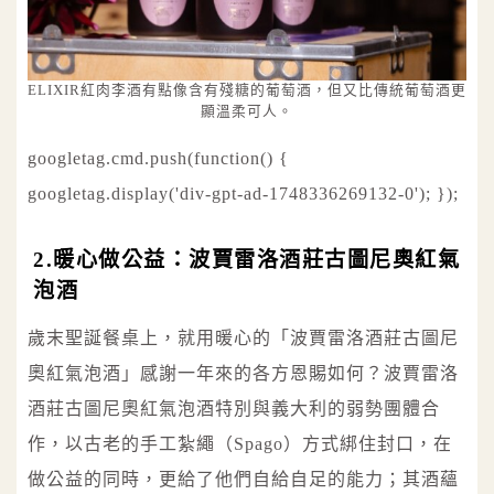
ELIXIR紅肉李酒有點像含有殘糖的葡萄酒，但又比傳統葡萄酒更
顯溫柔可人。
googletag.cmd.push(function() {
googletag.display('div-gpt-ad-1748336269132-0'); });
2.暖心做公益：波賈雷洛酒莊古圖尼奧紅氣
泡酒
歲末聖誕餐桌上，就用暖心的「波賈雷洛酒莊古圖尼
奧紅氣泡酒」感謝一年來的各方恩賜如何？波賈雷洛
酒莊古圖尼奧紅氣泡酒特別與義大利的弱勢團體合
作，以古老的手工紮繩（Spago）方式綁住封口，在
做公益的同時，更給了他們自給自足的能力；其酒蘊