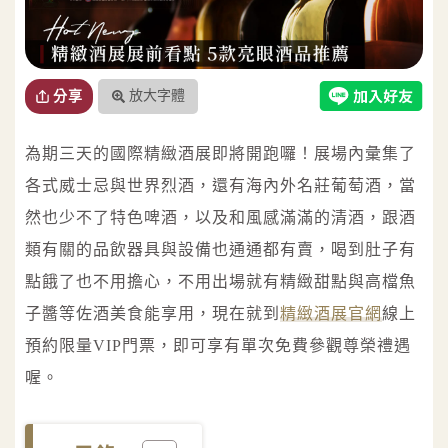
放大字體
分享
為期三天的國際精緻酒展即將開跑囉！展場內彙集了
各式威士忌與世界烈酒，還有海內外名莊葡萄酒，當
然也少不了特色啤酒，以及和風感滿滿的清酒，跟酒
類有關的品飲器具與設備也通通都有賣，喝到肚子有
點餓了也不用擔心，不用出場就有精緻甜點與高檔魚
子醬等佐酒美食能享用，現在就到
精緻酒展官網
線上
預約限量VIP門票，即可享有單次免費參觀尊榮禮遇
喔。