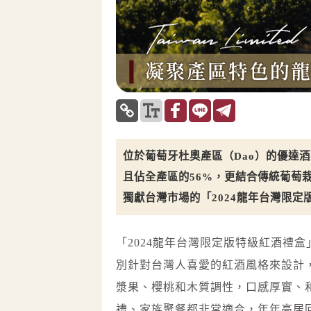
位於葡萄牙杜奧產區（Dao）的優達
且佔全產區的56%，更結合傳統葡萄
獨獻台灣市場的「2024龍年台灣限
「2024龍年台灣限定版特級紅酒禮
別針對台灣人喜愛的紅酒風格來設計
漿果、櫻桃和木質調性，口感厚實、
禮、家族聚餐都非常適合，年年高居