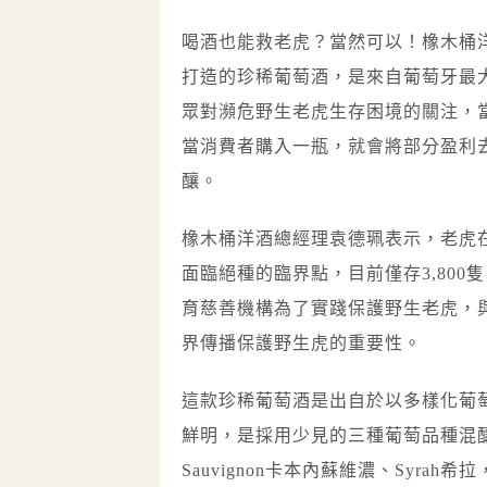
喝酒也能救老虎？當然可以！橡木桶洋酒引
打造的珍稀葡萄酒，是來自葡萄牙最大
眾對瀕危野生老虎生存困境的關注，當
當消費者購入一瓶，就會將部分盈利
釀。
橡木桶洋酒總經理袁德珮表示，老虎
面臨絕種的臨界點，目前僅存3,800
育慈善機構為了實踐保護野生老虎，
界傳播保護野生虎的重要性。
這款珍稀葡萄酒是出自於以多樣化葡
鮮明，是採用少見的三種葡萄品種混釀，分別是
Sauvignon卡本內蘇維濃、Syr