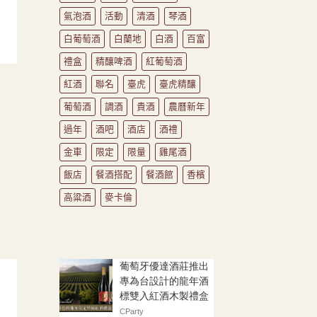
氣泡酒
活動
清酒
琴酒
白葡萄酒
白蘭地
白酒
百富
禮盒
精釀啤酒
紅葡萄酒
紅酒
聯名
臺虎
臺虎精釀
葡萄酒
調酒
貴酒
農曆新年
過年
酒吧
酒店
酒禮
金車
限定
限量
雞尾酒
飯店
餐酒搭配
餐酒館
香檳
高粱酒
麥卡倫