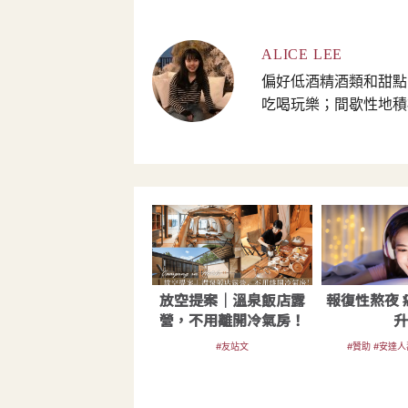
ALICE LEE
偏好低酒精酒類和甜點
吃喝玩樂；間歇性地積極寫作
放空提案｜溫泉飯店露
報復性熬夜 
營，不用離開冷氣房！
#友站文
#贊助 #安達