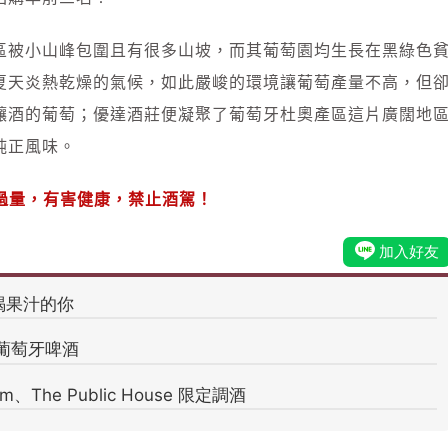
區被小山峰包圍且有很多山坡，而其葡萄園均生長在黑綠色
夏天炎熱乾燥的氣候，如此嚴峻的環境讓葡萄產量不高，但
釀酒的葡萄；優達酒莊便凝聚了葡萄牙杜奧產區這片廣闊地
純正風味。
過量，有害健康，禁止酒駕！