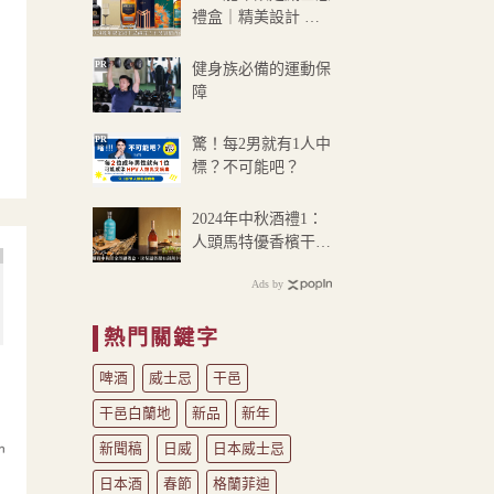
到
禮盒｜精美設計 不
NT$390
另加價酒禮篇
PR
健身族必備的運動保
障
PR
驚！每2男就有1人中
標？不可能吧？
2024年中秋酒禮1：
人頭馬特優香檳干
邑、布萊迪威士忌雙
Ads by
瓶贈袋禮盒
熱門關鍵字
啤酒
威士忌
干邑
X
干邑白蘭地
新品
新年
新聞稿
日威
日本威士忌
日本酒
春節
格蘭菲迪