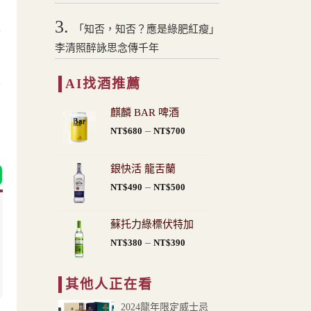
3.
「知否，知否？應是綠肥紅瘦」
貧
李清照醉詠思念傳千年
卻
區
AI找酒推薦
麒麟 BAR 啤酒
價
–
NT$
680
NT$
700
格
範
銀快活 龍舌蘭
圍：
價
–
NT$
490
NT$
500
NT$680
格
到
範
NT$700
蘇托力綠標伏特加
圍：
價
–
NT$
380
NT$
390
NT$490
格
到
範
NT$500
其他人正在看
圍：
NT$380
2024龍年限定威士忌