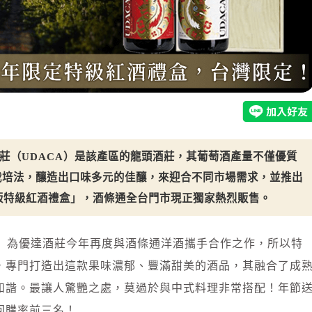
酒莊（UDACA）是該產區的龍頭酒莊，其葡萄酒產量不僅優質
栽培法，釀造出口味多元的佳釀，來迎合不同市場需求，並推出
定版特級紅酒禮盒」，酒條通全台門市現正獨家熱烈販售。
盒」為優達酒莊今年再度與酒條通洋酒攜手合作之作，所以特
，專門打造出這款果味濃郁、豐滿甜美的酒品，其融合了成
和諧。最讓人驚艷之處，莫過於與中式料理非常搭配！年節
回購率前三名！