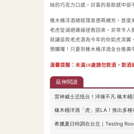
絲的巧克力口感，討喜的易飲感中卻
橡木桶洋酒總經理袁德珮補充，首度來
老虎從滅絕邊緣拯救回來，非常令人振
就讓這款老虎酒為今年的你如虎添翼
預購囉！只要到橡木桶洋酒全台推廣中
溫馨提醒：未滿18歲請勿飲酒，飲酒