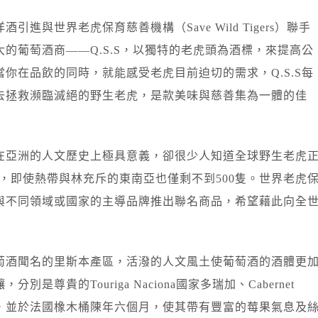
進與世界老虎保育慈善機構（Save Wild Tigers）聯手
的葡萄酒商——Q.S.S，以獨特的老虎頭為酒標，來提高公
你在品飲的同時，就能感受老虎目前迫切的需求，Q.S.S每
去拯救瀕臨滅絕的野生老虎，是款美味與慈善集為一體的佳
在亞洲的人文歷史上極具意義，卻很少人知道全球野生老虎
隻，即使熱帶與林充斥的東南亞也僅剩不到500隻。世界老虎
與不同領域或國家的主導品牌推出聯名商品，希望藉此向全
萄酒聞名的里斯本產區，活潑的人文風土使葡萄酒的酒體更
尊貴的Touriga Naciona國家多瑞加、Cabernet
ah希拉，並於法國橡木桶陳年六個月，使其帶有豐富的莓果氣息及