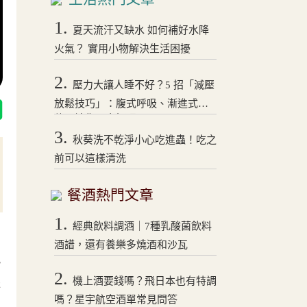
1.
夏天流汗又缺水 如何補好水降
火氣？ 實用小物解決生活困擾
2.
壓力大讓人睡不好？5 招「減壓
放鬆技巧」：腹式呼吸、漸進式拉
伸，讓你一夜好眠！
3.
秋葵洗不乾淨小心吃進蟲！吃之
前可以這樣清洗
餐酒熱門文章
1.
經典飲料調酒｜7種乳酸菌飲料
酒譜，還有養樂多燒酒和沙瓦
熟
2.
機上酒要錢嗎？飛日本也有特調
送
嗎？星宇航空酒單常見問答