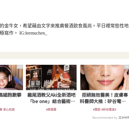
的金牛女，希望藉由文字來推廣餐酒飲食風尚。平日裡常態性地
。 IG:leemuchen_
PR
PR
癌細胞數攀
雞尾酒教父Aki全新酒吧
拒絕無效醫美！皮膚專
升
「be one」結合藝術與
科醫師大推：矽谷電波 
科技體驗
讓肌膚由內而外更強韌
人壽 安心抗癌
#新開幕
#贊助 #矽谷電波X
Recommended by