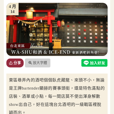
4 月
14
放大字體
分享
東區巷弄內的酒吧個個臥虎藏龍、來頭不小，無論
是王牌bartender顯赫的賽事頭銜，還是特色滿點的
店裝、酒單或小點，每一間店莫不使出渾身解數
show出自己，好在這塊台北酒吧的一級戰區裡脫
穎而出。