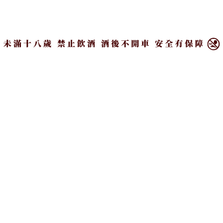
酒譜，經過不同調酒師的shake（搖盪）或stir（攪
×
拌），風味都會有些微的差異，而關鍵就是冰塊。」
為了達到調飲的品質一致，Tomo桑苦思許久，最後提
出了一個大膽的想法：「那如果不要使用冰塊呢？」
這也成了ICE-END創立的原始概念。「一旦決定不要
用冰塊去調酒，我的整個創作思維好像突然獲得解
放，無數以前沒有想到的靈感都冒了出來！」他舉
例，就像要求一位廚師料理不能開火一樣，肯定會激
發出很多未曾想過的解決方案，這也是他對ICE-END
的期待。