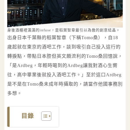
身後酒櫃裡滿滿的infuse，是稻葉智章最引以為傲的創意結晶。
出身日本千葉縣的稻葉智章（下稱Tomo桑），自18
歲起就在東京的酒吧工作，談到吸引自己投入這行的
轉捩點，帶點日本腔但英文頗流利的Tomo桑回憶說，
「是Ardbeg，年輕時喝到的Ardbeg讓我對酒心生嚮
往，高中畢業後就投入酒吧工作。」至於這口Ardbeg
是不是在Tomo桑未成年時攝取的，請當作他國事務別
多想。
目錄