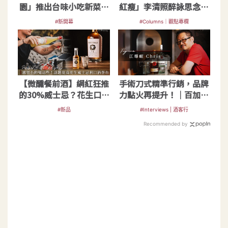
園」推出台味小吃新菜與
紅瘦」李清照醉詠思念傳
創新中藥調酒
千年
#新開幕
#Columns｜觀點專欄
【微醺餐前酒】網紅狂推
手術刀式精準行銷，品牌
的30%威士忌？花生口味
力點火再提升！｜百加得
威士忌利口酒來台
台港澳地區商務總監Chris
#新品
#Interviews | 酒客行
江導岷
Recommended by