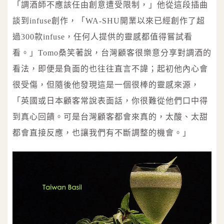
「調酒師不應該任由創意遭受限制，」他從這段插曲
談到infuse創作，「WA-SHU開業以來已經創作了超
過300款infuse，任何人提供的靈感都值得嘗試看
看。」Tomo桑笑著說，台灣顧客很樂意分享對調酒的
看法，即便是負面的也往往直言不諱；起初他內心會
很受傷，但隨後他發現這是一個很棒的靈感來源，
「英國或日本顧客常說表面話，你很難從他們口中得
到真心回饋。可是台灣顧客都會來真的，太酸、太甜
都會直接反應，也讓我們有不斷調整的機會。」