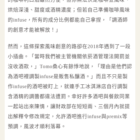
烘焙深淺、甜度或酒精濃度；但若自己準備咖啡風味
的infuse，所有的成分比例都能自己拿捏，「調酒師
的創意才能被解放！」
然而，這條探索風味創意的路卻在2018年遇到了一段
小插曲。「當時我們被主管機關依菸酒管理法開罰並
沒收酒款，」Tomo桑心有餘悸地說，「理由是他們認
為酒吧裡調製infuse是販售私釀酒。」而且不只是製
作infuse的酒吧被盯上，就連手工冰淇淋店自行調製
含酒精的調醬都違法遭罰。幸好許多酒吧與餐飲同業
一起站出來陳情，讓財政部在短短兩、三個月內就提
出解釋令修改規定，允許酒吧進行infuse與premix等
預調，風波才順利落幕。