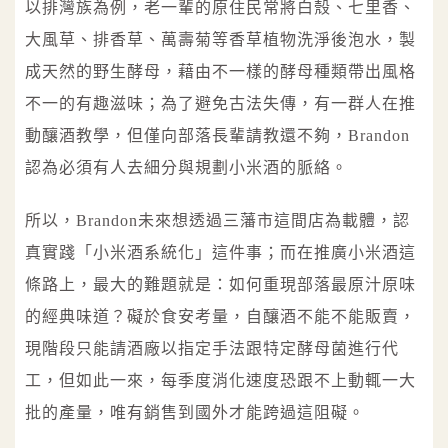
以排灣族為例，老一輩的原住民常將白殼、七里香、
大風草、排香草、萬壽菊等香草植物洗淨後泡水，製
成天然的野生酵母，藉由不一樣的酵母種類帶出風格
不一的有趣滋味；為了避免古法失傳，有一群人在推
動釀酒教學，但僅向部落長輩請教還不夠，Brandon
認為必須有人去細分與規劃小米酒的脈絡。
所以，Brandon未來想透過三藩市這間店為載體，認
真實踐「小米酒系統化」這件事；而在推廣小米酒這
條路上，最大的難題就是：如何重現部落最原汁原味
的經典味道？礙於食安考量，自釀酒不能不能販賣，
現階段只能請酒廠以指定手法跟特定酵母菌進行代
工，但如此一來，每季度消化速度恐跟不上動輒一大
批的產量，唯有銷售到國外才能跨過這阻礙。