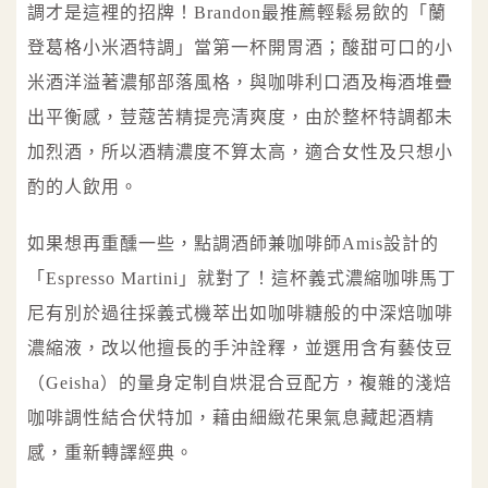
調才是這裡的招牌！Brandon最推薦輕鬆易飲的「蘭
登葛格小米酒特調」當第一杯開胃酒；酸甜可口的小
米酒洋溢著濃郁部落風格，與咖啡利口酒及梅酒堆疊
出平衡感，荳蔻苦精提亮清爽度，由於整杯特調都未
加烈酒，所以酒精濃度不算太高，適合女性及只想小
酌的人飲用。
如果想再重醺一些，點調酒師兼咖啡師Amis設計的
「Espresso Martini」就對了！這杯義式濃縮咖啡馬丁
尼有別於過往採義式機萃出如咖啡糖般的中深焙咖啡
濃縮液，改以他擅長的手沖詮釋，並選用含有藝伎豆
（Geisha）的量身定制自烘混合豆配方，複雜的淺焙
咖啡調性結合伏特加，藉由細緻花果氣息藏起酒精
感，重新轉譯經典。