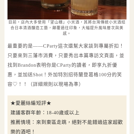
目前，店內大多使用「望山穗」小米酒，其將台灣傳統小米酒結
合日本清酒釀造工藝，顛覆過往印象，大幅提升風味層次與美
感。
最重要的是——CParty這次還幫大家談到專屬折扣！
只要來到三藩市消費，只要秀出本篇專訪文頁面，並
找到Brandon表明你是CParty的讀者，即享九折優
惠，並加送Shot！外加特別招待蘭登葛格100分的笑
容♡！！（詳細規則以現場為準）
★愛麗絲編短評★
建議客群年齡：18-40歲或以上
推薦情境：來到東區走跳，絕對不能錯過這家超歡
樂的酒吧！