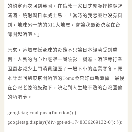
的約定再次回到英國，在倫敦一家日式餐廳裡推廣起
清酒、燒酎與日本威士忌，「當時的我怎麼也沒有料
到，地球另一端的311大地震，會讓我最後決定在台
灣開起酒吧。」
原來，這場震撼全球的災難不只讓日本經濟受到重
創，人民的內心也籠罩一層陰影，餐廳、酒吧等行業
因顧客減少上門消費經歷了一場不小的產業寒冬。原
本計畫回到東京開酒吧的Tomo桑只好重新盤算，最後
在台灣老婆的鼓勵下，決定到人生地不熟的台灣圓他
的酒吧夢。
googletag.cmd.push(function() {
googletag.display('div-gpt-ad-1748336269132-0'); });