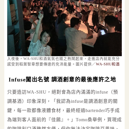
入夜後，WA-SHU和酒氣氛也隨之熱鬧起來，走進店內就能充分
感受到稻葉智章想要傳達的充沛能量。圖片提供／
WA-SHU和酒
Infuse闖出名號 調酒創意的最後應許之地
只要造訪WA-SHU，絕對會為店內滿滿的infuse（預
調基酒）印象深刻，「我認為infuse是調酒創意的關
鍵，每一款都像液體食材，最終經過bartender巧手成
為端到客人面前的『佳餚』。」Tomo桑舉例，買現成
的咖啡利口酒雖然方便，但你無法決定咖啡豆風味、