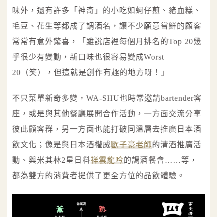
味外，還有許多「神奇」的小吃如蚵仔煎、豬血糕、
毛豆、花生等都成了調酒名，讓不少願意嘗鮮的顧客
常常有意外驚喜，「雖說店裡每個月排名的Top 20幾
乎很少有變動，新口味也很容易變成Worst
20（笑），但這就是創作有趣的地方呀！」
不只菜單新奇多變，WA-SHU也時常邀請bartender客
座，或是與其他餐廳展開合作活動，一方面交流分享
彼此顧客群，另一方面也能打破同溫層去推廣日本酒
飲文化；像是與日本酒權威
歐子豪老師
的清酒推廣活
動、與米其林2星日料
祥雲龍吟
的調酒餐會……等，
都為雙方的消費者提供了更全方位的品飲體驗。