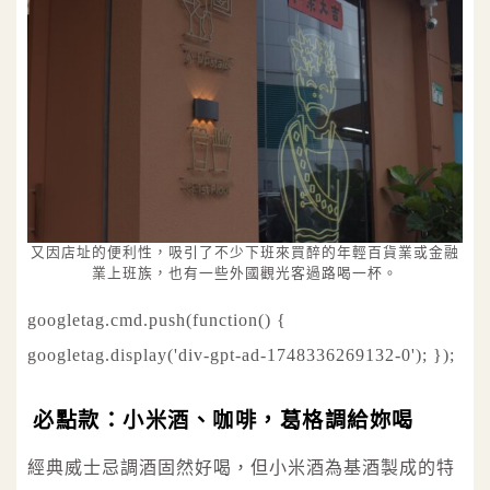
又因店址的便利性，吸引了不少下班來買醉的年輕百貨業或金融
業上班族，也有一些外國觀光客過路喝一杯。
googletag.cmd.push(function() {
googletag.display('div-gpt-ad-1748336269132-0'); });
必點款：小米酒、咖啡，葛格調給妳喝
經典威士忌調酒固然好喝，但小米酒為基酒製成的特