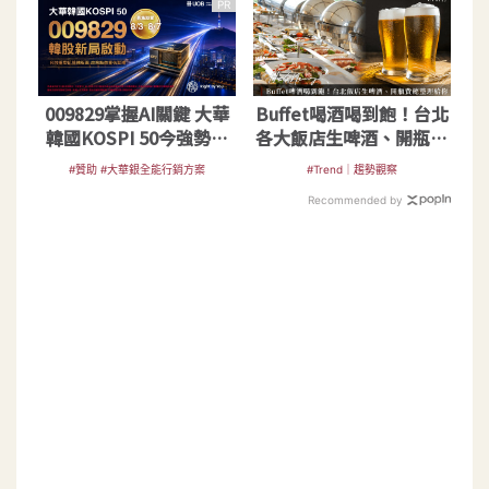
PR
009829掌握AI關鍵 大華
Buffet喝酒喝到飽！台北
韓國KOSPI 50今強勢開
各大飯店生啤酒、開瓶費
募
總整理
#贊助 #大華銀全能行銷方案
#Trend｜趨勢觀察
Recommended by