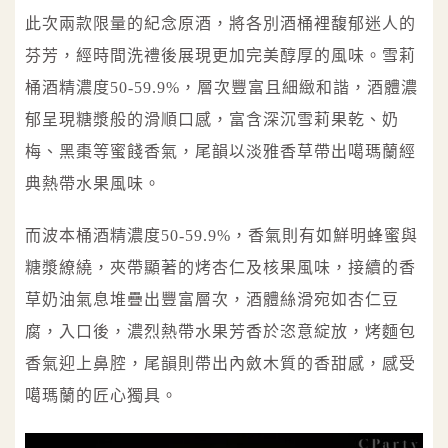
此次兩款限量的紀念原酒，將各別酒桶裡馥郁迷人的
芬芳，經時間洗禮後展現更加完美醇厚的風味。雪莉
桶酒精濃度50-59.9%，層次豐富且細緻和諧，酒體濃
郁呈現糖漿般的滑順口感，富含深沉雪莉果乾、奶
梅、黑棗等蜜餞香氣，尾韻以淡雅香草帶出噶瑪蘭經
典熱帶水果風味。
而波本桶酒精濃度50-59.9%，香氣則有如鮮明蜂蜜與
糖漿繚繞，夾帶顯著的烤杏仁及核果風味，接續的香
草奶油氣息堆疊出豐富層次，酒體絲滑宛如杏仁豆
腐，入口後，濃烈熱帶水果芳香於恣意綻放，烤麵包
香氣迎上鼻腔，尾韻則帶出內斂木質的香甜感，感受
噶瑪蘭的匠心獨具。