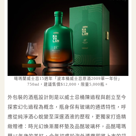
噶瑪蘭威士忌15週年「波本桶威士忌原酒2009單一年份」
750ml，建議售價$12,000，限量5,000瓶。
外包裝的酒瓶設計則是以威士忌桶陳過程與創立至今
探索幻化過程為概念，瓶身保有玻璃的通透特性，呼
應從純淨酒心蛻變至深邃酒液的歷程，更獨家打造精
緻贈禮：時光幻煥漸層杯墊及品酩玻璃杯，品酩噶瑪