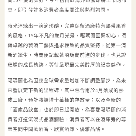
蘭15年歲的美好，今年初甫於海外透露即將上市的訊
息，即引發許多消費者高度關注與熱烈詢問。
時光淬煉出一滴滴珍釀，完整保留酒廠特有熱帶果香
的風格，15年不凡的歲月光景，噶瑪蘭回歸初心，憑
藉卓越的製酒工藝與追求極致的品質堅持，從第一滴
新酒誕生，時間便記載著噶瑪蘭前進的步伐，也見證
璀璨的成長軌跡，等待呈現最完美醇厚的紀念傑作。
噶瑪蘭也為因應全球需求量增加不斷調整腳步，為未
來發展定下新的里程碑，其中包含甫於4月落成的熟
成三廠，預計將擴增十萬桶的存放量；以及全新的
「酒庫品飲室」也於即日起開放，為喜愛噶瑪蘭的消
費者打造沉浸式品酒體驗，消費者可以在酒庫旁的尊
榮空間中聞著酒香、欣賞酒庫、優雅品酩。