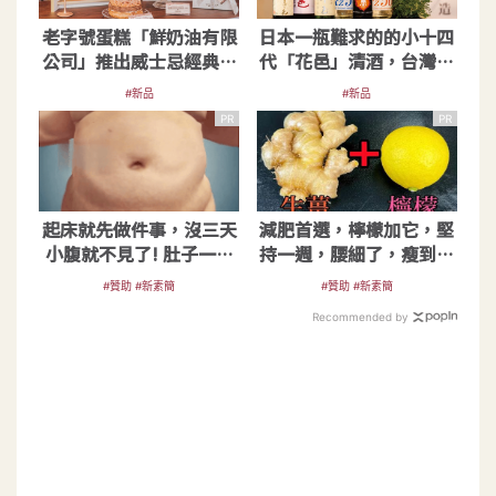
老字號蛋糕「鮮奶油有限
日本一瓶難求的的小十四
公司」推出威士忌經典甜
代「花邑」清酒，台灣也
點：天使布列斯特
喝得到了！
#新品
#新品
PR
PR
起床就先做件事，沒三天
減肥首選，檸檬加它，堅
小腹就不見了! 肚子一天
持一週，腰細了，瘦到你
天變小！
懷疑人生
#贊助 #新素簡
#贊助 #新素簡
Recommended by