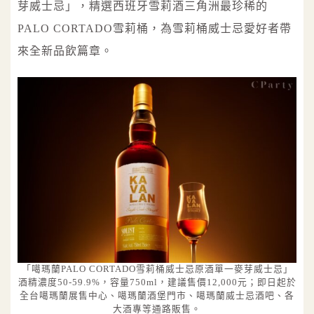
芽威士忌」，精選西班牙雪莉酒三角洲最珍稀的
PALO CORTADO雪莉桶，為雪莉桶威士忌愛好者帶
來全新品飲篇章。
「噶瑪蘭PALO CORTADO雪莉桶威士忌原酒單一麥芽威士忌」
酒精濃度50-59.9%，容量750ml，建議售價12,000元；即日起於
全台噶瑪蘭展售中心、噶瑪蘭酒堡門市、噶瑪蘭威士忌酒吧、各
大酒專等通路販售。