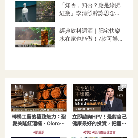
PR
轉桶工藝的極致魅力：聖
立即諮詢HPV！是對自己
愛美隆紅酒桶、Oloroso
健康最好的投資，把握現
雪莉單桶
在不嫌晚！
#限量版
#贊助 #台灣癌症基金會