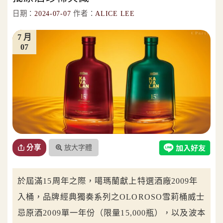
日期：
2024-07-07
作者：
ALICE LEE
7 月
07
放大字體
分享
於屆滿15周年之際，噶瑪蘭獻上特選酒廠2009年
入桶，品牌經典獨奏系列之OLOROSO雪莉桶威士
忌原酒2009單一年份（限量15,000瓶），以及波本