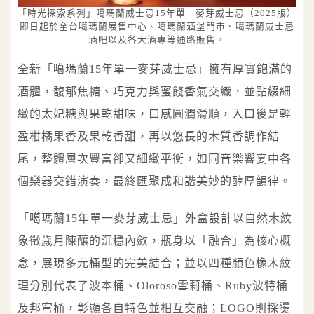
「時光探索系列」噶瑪蘭威士忌15年單一麥芽威士忌（2025版）
即日起於全台噶瑪蘭展售中心、噶瑪蘭酒堡門市、噶瑪蘭威士忌
酒吧以及各大酒專等通路販售。
全新「噶瑪蘭15年單一麥芽威士忌」擁有厚實飽滿的
酒體，馥郁焦糖、巧克力與蜜餞香氣交織，並點綴細
緻的太妃糖與果乾甜味，口感圓潤滑順，入口後是輕
盈柑橘果香及果乾香甜，再以悠長的木質香調作結
尾，整體層次豐富卻又細緻平衡，如同音樂響宴中各
個樂器交錯演奏，最終匯聚成和諧美妙的醇厚韻律。
「噶瑪蘭15年單一麥芽威士忌」外盒設計以自然木紋
象徵歲月陳釀的沉穩內斂，瓶身以「融合」為核心概
念，展現多元桶型的完美結合；並以四種顏色橡木紋
理分別代表了波本桶、Oloroso雪莉桶、Ruby波特桶
及邦穹桶，彰顯各自特色並相互交融；LOGO則採燙