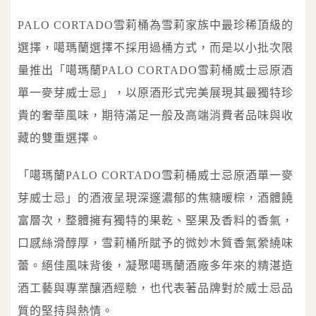
PALO CORTADO雪莉桶為雪莉家族中最珍稀頂級的
選擇，噶瑪蘭選擇不採用過桶方式，而是以小批次限
量推出「噶瑪蘭PALO CORTADO雪莉桶威士忌原酒
單一麥芽威士忌」，以原酒形式完美展現其最獨特珍
貴的奢華風味，期待滿足一般及高端消費者品味與收
藏的雙重選擇。
「噶瑪蘭PALO CORTADO雪莉桶威士忌原酒單一麥
芽威士忌」的酒液呈現深邃濃郁的焦糖暖棕，酒體饒
富層次，整體擁有獨特的果乾、堅果及香料的香氣，
口感絲滑醇厚，雪莉桶所賦予的微妙木質香氣縈繞味
蕾。絕佳風味背後，凝聚噶瑪蘭酒廠多年來的精湛造
酒工藝與專業釀酒經驗，也代表著品牌對於威士忌品
質的堅持與熱情。