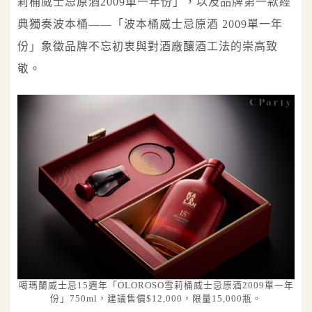
莉桶威士忌原酒2009單一年份」，以及品牌第一款經
典獨奏波本桶——「波本桶威士忌原酒 2009單一年
份」象徵品牌不忘初衷與對酒廠釀酒工法的崇高致
敬。
噶瑪蘭威士忌15週年「OLOROSO雪莉桶威士忌原酒2009單一年
份」750ml，建議售價$12,000，限量15,000瓶。