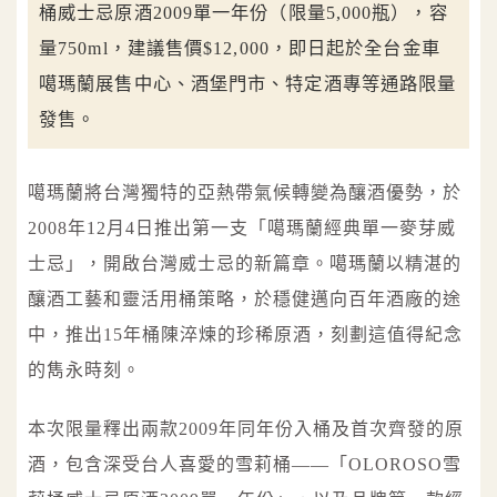
桶威士忌原酒2009單一年份（限量5,000瓶），容
量750ml，建議售價$12,000，即日起於全台金車
噶瑪蘭展售中心、酒堡門市、特定酒專等通路限量
發售。
噶瑪蘭將台灣獨特的亞熱帶氣候轉變為釀酒優勢，於
2008年12月4日推出第一支「噶瑪蘭經典單一麥芽威
士忌」，開啟台灣威士忌的新篇章。噶瑪蘭以精湛的
釀酒工藝和靈活用桶策略，於穩健邁向百年酒廠的途
中，推出15年桶陳淬煉的珍稀原酒，刻劃這值得紀念
的雋永時刻。
本次限量釋出兩款2009年同年份入桶及首次齊發的原
酒，包含深受台人喜愛的雪莉桶——「OLOROSO雪