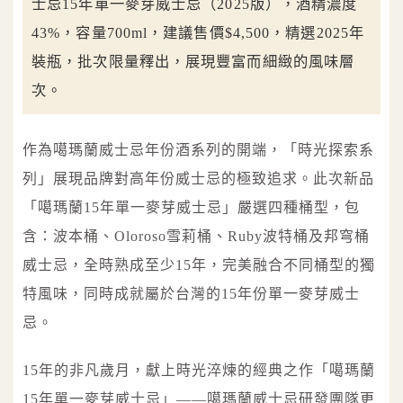
士忌15年單一麥芽威士忌（2025版），酒精濃度
43%，容量700ml，建議售價$4,500，精選2025年
裝瓶，批次限量釋出，展現豐富而細緻的風味層
次。
作為噶瑪蘭威士忌年份酒系列的開端，「時光探索系
列」展現品牌對高年份威士忌的極致追求。此次新品
「噶瑪蘭15年單一麥芽威士忌」嚴選四種桶型，包
含：波本桶、Oloroso雪莉桶、Ruby波特桶及邦穹桶
威士忌，全時熟成至少15年，完美融合不同桶型的獨
特風味，同時成就屬於台灣的15年份單一麥芽威士
忌。
15年的非凡歲月，獻上時光淬煉的經典之作「噶瑪蘭
15年單一麥芽威士忌」——噶瑪蘭威士忌研發團隊更