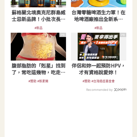
蘇格蘭北境奧克尼群島威
台灣零糖啤酒生力軍！在
士忌新品牌！小批次長時
地啤酒廠推出全新系列
間發酵釀入海島果香
——樂啤
#新品
#新品
PR
PR
腹部脂肪的「剋星」找到
伴侶和妳一起預防HPV，
了，常吃這幾物，吃走大
才有資格說愛妳！
肚囊，瘦出小蠻腰
#贊助 #新素簡
#贊助 #台灣癌症基金會
Recommended by