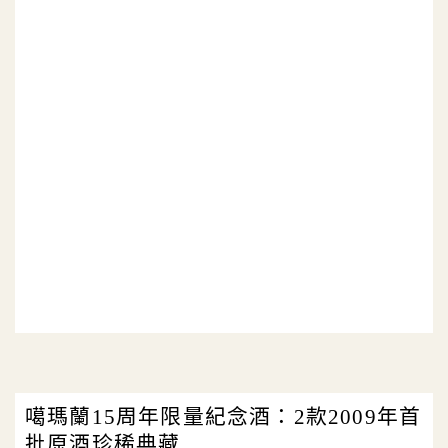
噶瑪蘭15周年限量紀念酒：2款2009年首
批原酒珍稀典藏