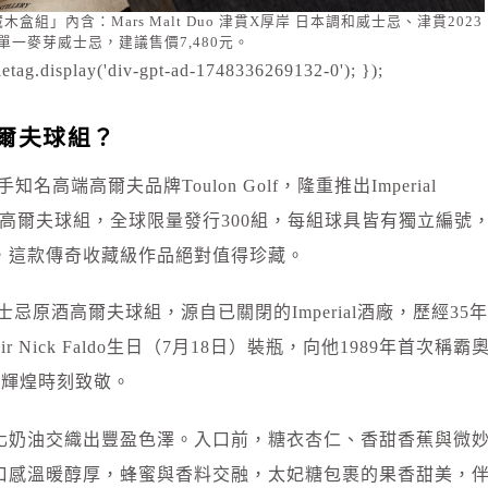
典藏木盒組」內含：Mars Malt Duo 津貫X厚岸 日本調和威士忌、津貫2023
單一麥芽威士忌，建議售價7,480元。
etag.display('div-gpt-ad-1748336269132-0'); });
爾夫球組？
手知名高端高爾夫品牌Toulon Golf，隆重推出Imperial
原酒高爾夫球組，全球限量發行300組，每組球具皆有獨立編號
，這款傳奇收藏級作品絕對值得珍藏。
一麥芽威士忌原酒高爾夫球組，源自已關閉的Imperial酒廠，歷經35年
Nick Faldo生日（7月18日）裝瓶，向他1989年首次稱霸
年的輝煌時刻致敬。
化奶油交織出豐盈色澤。入口前，糖衣杏仁、香甜香蕉與微
口感溫暖醇厚，蜂蜜與香料交融，太妃糖包裹的果香甜美，