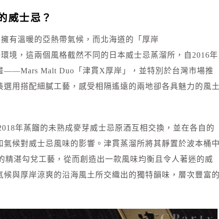
的威士忌？
）」擁有溫暖的亞熱帶氣候，而北海道的「厚岸
海環境，這兩個風格截然不同的日本威士忌蒸溜所，自2016年
Mars Malt Duo「津貫X厚岸」，並特別於台灣市場推
裝選用搭配細膩工藝，感受相隔遙遠的兩地卻各具魅力的風
」將兩地2018年蒸餾的未熟成麥芽威士忌原酒互相交換，並在各自的
和氣候對威士忌風味的影響。津貫蒸溜所將其靜置於波本桶
ky職人的精湛勾兌工藝，從而創造出一款風味均衡且令人著迷的威
氣候與厚岸涼爽的沿海風土所交織出的獨特韻味，層次豐富