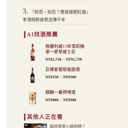
3.
「知否，知否？應是綠肥紅瘦」
李清照醉詠思念傳千年
AI找酒推薦
格蘭利威13年雪莉桶
土
單一麥芽威士忌
價
–
NT$
1,720
NT$
1,750
格
巨峰紫葡萄香甜酒
範
價
–
圍：
NT$
550
NT$
580
格
NT$1,720
中
範
到
麒麟一番搾啤酒
圍：
NT$1,750
價
–
NT$
880
NT$
900
NT$550
的
格
到
範
NT$580
其他人正在看
圍：
NT$880
PR
臨時需要小額週轉？