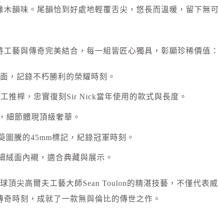
橡木韻味。尾韻恰到好處地輕覆舌尖，悠長而溫暖，留下無
將工藝與傳奇完美結合，每一組皆匠心獨具，彰顯珍稀價值
冠推桿畫面，記錄不朽勝利的榮耀時刻。
鋼製手工推桿，忠實復刻Sir Nick當年使用的款式與長度。
頭套，細節體現頂級奢華。
茱萸圖騰的45mm標記，紀錄冠軍時刻。
細絨面內襯，適合典藏與展示。
全球頂尖高爾夫工藝大師Sean Toulon的精湛技藝，不僅代表威
傳奇時刻，成就了一款無與倫比的傳世之作。