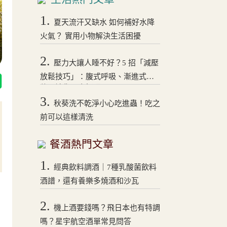
1.
夏天流汗又缺水 如何補好水降
火氣？ 實用小物解決生活困擾
2.
壓力大讓人睡不好？5 招「減壓
放鬆技巧」：腹式呼吸、漸進式拉
伸，讓你一夜好眠！
3.
秋葵洗不乾淨小心吃進蟲！吃之
前可以這樣清洗
餐酒熱門文章
1.
經典飲料調酒｜7種乳酸菌飲料
酒譜，還有養樂多燒酒和沙瓦
2.
機上酒要錢嗎？飛日本也有特調
嗎？星宇航空酒單常見問答