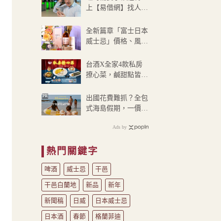
到
上【易借網】找人
NT$900
幫！資金快速到位
全新篇章「富士日本
威士忌」價格、風
味、搭餐一次看
台酒X全家4款私房
撩心菜，鹹甜點皆融
入滿滿白蘭地、花雕
酒香氣
PR
出國花費難抓？全包
式海島假期，一價搞
定食宿玩樂，省錢更
Ads by
省心！
熱門關鍵字
啤酒
威士忌
干邑
干邑白蘭地
新品
新年
新聞稿
日威
日本威士忌
日本酒
春節
格蘭菲迪