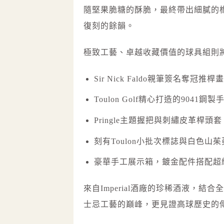
隨堅果脆糖的酥脆，最終帶出細膩的
復刻的餘韻。
極致工藝、卓越收藏價值的球具組則
Sir Nick Faldo親筆簽名奪
Toulon Golf精心打造的9041
Pringle主題握把與刺繡皮革桿
刻有Toulon小批次標誌與白色山
豪華手工展示箱，鍍金配件搭配超
來自Imperial酒廠的珍稀酒液，結合
士忌工藝的巔峰，更見證高球歷史的