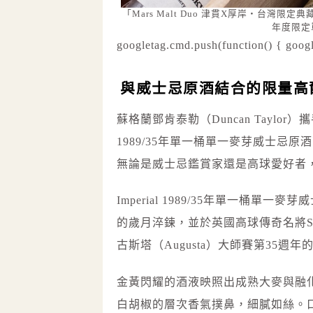
「Mars Malt Duo 津貫X厚岸・台灣限定
年度限定
googletag.cmd.push(function() { googl
與威士忌原酒結合的限量高
蘇格蘭鄧肯泰勒（Duncan Taylor）攜
1989/35年單一桶單一麥芽威士忌
無論是威士忌鑑賞家還是高球愛好者
Imperial 1989/35年單一桶單
的歲月淬鍊，並於英國高球傳奇名將Sir 
古斯塔（Augusta）大師賽第35週
金黃閃耀的酒液映照出成熟大麥與融
白胡椒的層次香氣撲鼻，細膩如絲。