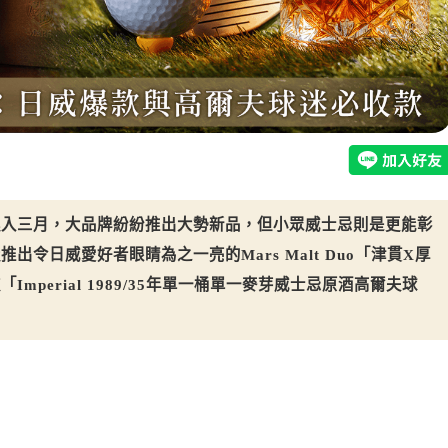
進入三月，大品牌紛紛推出大勢新品，但小眾威士忌則是更能彰
令日威愛好者眼睛為之一亮的Mars Malt Duo「津貫X厚
perial 1989/35年單一桶單一麥芽威士忌原酒高爾夫球