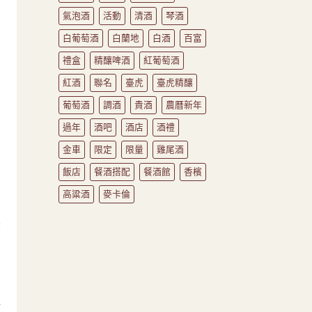
氣泡酒
活動
清酒
琴酒
白葡萄酒
白蘭地
白酒
百富
禮盒
精釀啤酒
紅葡萄酒
紅酒
聯名
臺虎
臺虎精釀
葡萄酒
調酒
貴酒
農曆新年
過年
酒吧
酒店
酒禮
，
金車
限定
限量
雞尾酒
飯店
餐酒搭配
餐酒館
香檳
高粱酒
麥卡倫
奧
妙
伴