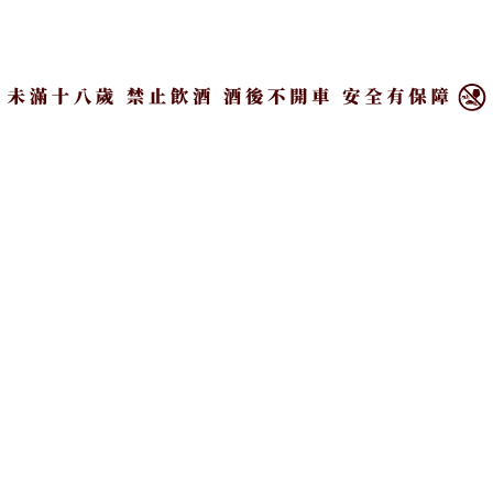
無獨有偶，三得利「-196」罐裝調酒包裝也嶄新升
×
級！為酒迷帶來「果敢真實」新體驗！全新包裝設計
以經典俐落的銀色為基礎，搭配極具衝擊力的元素，
注入創新的視覺亮點，突顯並傳遞品牌核心技術：
「-196°C 瞬凍炸裂製法」——將整顆果實冰封
至-196°C的瞬凍炸裂，完美保留最純粹的果香，帶來
極致痛快、清爽不膩的歡愉體驗，盡情感受美味魅
力。
三得利「-196」三款經典口味：「雙重檸檬」、「雙
重葡萄柚」、「雙重葡萄」的酒精濃度皆高達9%，不
僅能迅速釋放情緒、瞬間提升氛圍，更主打零糖、零
普林的輕盈享受，每一口都沒有負擔，絕對是陪伴消
費者歡度年末的最佳選擇！無論是歲末狂歡派對、好