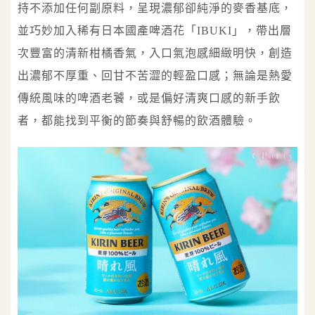
持不添加任何副原料，呈現濃郁卻純淨的麥香基底，
並巧妙加入稀有日本國產啤酒花「IBUKI」，帶出層
次豐富的清新柑橘香氣，入口氣泡感細緻明快，創造
出濃郁不厚重、回甘不苦澀的輕盈口感；無論是熱愛
傳統風味的啤酒老饕，或是偏好清爽口感的新手飲
者，都能找到平衡的節奏與舒暢的飲酒體驗。