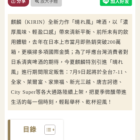
放大字體
分享
麒麟（KIRIN）全新力作「晴れ風」啤酒，以「濃
厚風味、輕盈口感」帶來清新平衡、前所未有的飲
用體驗，去年在日本上市當月即熱銷突破200萬
箱，更橫掃多項國際金獎；為了呼應台灣消費者對
日系清爽啤酒的期待，今夏麒麟特別引進「晴れ
風」進行期間限定販售：7月9日起將於全台7-11、
全家、萊爾富、家樂福、新光三越、唐吉訶德、
City Super等各大通路陸續上架，把夏季微醺帶進
生活的每一個時刻，輕鬆舉杯、乾杯迎風！
目錄