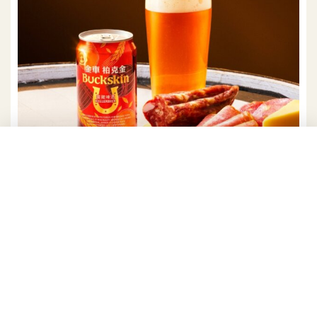
期間限定金車柏克金「窖藏啤酒」每罐330ml，酒精濃度5%，單
罐建議售價48元，四入組合建議售價192元，即日起於全台家樂
福限定販售中。
googletag.cmd.push(function() {
googletag.display('div-gpt-ad-1748336269132-0'); });
酒精濃度高達9%！三得利「-196」果味炸
裂