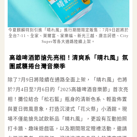
今夏麒麟特別引進「晴れ風」進行期間限定販售：7月9日起將於
全台7-11、全家、萊爾富、家樂福、新光三越、唐吉訶德、City
Super等各大通路陸續上架。
高雄啤酒節搶先亮相！清爽系「晴れ風」氛
圍感襲捲台灣音樂季
除了7月9日將陸續在通路全面上架，「晴れ風」也將
於7月4日至7月6日的「2025高雄啤酒音樂節」首次亮
相！攤位結合「松石藍」瓶身的清新色系、輕盈佈置
與夏日微風意象，打造沉浸式「花火祭」小酒館。現
場不僅能搶先試飲新品「晴れ風」，更設有互動拍照
打卡牆、趣味遊戲區，以及期間限定贈禮活動，邀請