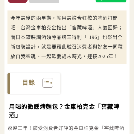
今年最後的兩星期，就用最適合狂歡的啤酒打開
吧！台灣金車柏克金推出「窖藏啤酒」人氣回歸；
而日本罐裝調酒領導品牌三得利「-196」也祭出全
新包裝設計，就是要藉此號召消費者與好友一同釋
放自我靈魂、一起歡慶歲末時光，迎接2025年！
目錄
用喝的微醺烤麵包？金車柏克金「窖藏啤
酒」
睽違三年！廣受消費者好評的金車柏克金「窖藏啤酒