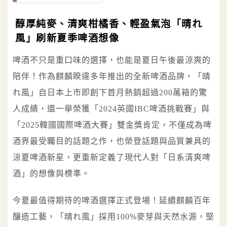
醇厚純麥、清爽柑橘香、輕盈氣泡「晴れ
風」刷新夏季啤酒想像
啤酒不只是重口味的選擇，也能是夏日午後最涼爽的
陪伴！作為麒麟睽違多年推出的全新啤酒品牌，「晴
れ風」自日本上市即創下首月熱銷超過200萬箱的驚
人成績，還一舉榮獲「2024英國IBC啤酒挑戰賽」與
「2025韓國國際啤酒大賽」雙金獎肯定，不僅成為啤
酒界最受矚目的話題之作，也榮登話題與品質兼具的
涼夏啤酒新星，更重新定義了現代人對「日系清爽啤
酒」的想像與標準。
今夏最值得期待的啤酒選擇正式登場！延續麒麟百年
釀造工藝，「晴れ風」採用100%麥芽與天然水源，堅