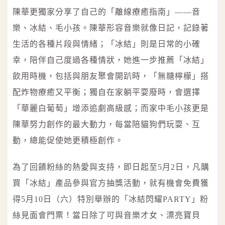
陳華更獨家分享了自己的「離線療癒指南」——音
樂、冰結、毛小孩。陳華形容音樂就像日記，記錄著
生活的各種片段與情緒；「冰結」則是日常的小確
幸，陪伴自己度過各種情狀，她進一步推薦「冰結」
飲用時機，包括與朋友聚會開趴時，「無糖檸檬」搭
配炸物療癒又平衡；獨自在家躺平耍廢時，會選擇
「華麗白葡萄」增添追劇高級感；而家中毛小孩更是
陳華努力創作的最大動力，每當陪貓狗們玩耍、互
動，總能促使她更積極創作。
為了回饋粉絲的熱愛與支持，即日起至5月2日，凡購
買「冰結」產品參與官方抽獎活動，就有機會免費獲
得5月10日（六）特別舉辦的「冰結閃耀PARTY」粉
絲見面會門票！當日除了可與音樂才女、漂亮寶貝