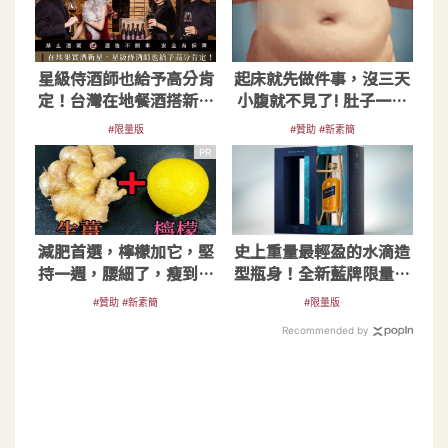
星級侍酒師也給予高分肯
起床就先做件事，沒三天
定！台灣在地餐酒搭新星
小腹就不見了! 肚子一天
｜ELIXIR紅肉李酒
天變小！
#限量版
#贊助 #新素簡
PR
減肥首選，檸檬加它，堅
史上重量最輕盈的水滴造
持一週，腰細了，瘦到你
型瓶身！全新藍牌限量突
懷疑人生
破之作
#贊助 #新素簡
#限量版
Recommended by