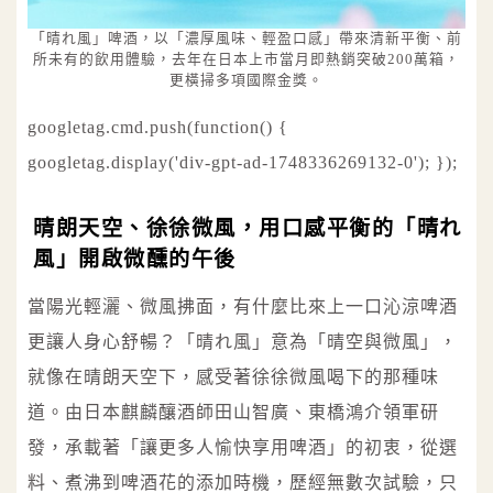
「晴れ風」啤酒，以「濃厚風味、輕盈口感」帶來清新平衡、前
所未有的飲用體驗，去年在日本上市當月即熱銷突破200萬箱，
更橫掃多項國際金獎。
googletag.cmd.push(function() {
googletag.display('div-gpt-ad-1748336269132-0'); });
晴朗天空、徐徐微風，用口感平衡的「晴れ
風」開啟微醺的午後
當陽光輕灑、微風拂面，有什麼比來上一口沁涼啤酒
更讓人身心舒暢？「晴れ風」意為「晴空與微風」，
就像在晴朗天空下，感受著徐徐微風喝下的那種味
道。由日本麒麟釀酒師田山智廣、東橋鴻介領軍研
發，承載著「讓更多人愉快享用啤酒」的初衷，從選
料、煮沸到啤酒花的添加時機，歷經無數次試驗，只