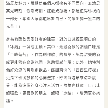
滿反差魅力，我相信每個人都擁有不同面向，無論是
高光時刻、低潮時期、狂歡或孤獨，都是值得珍視的
一部分，希望大家都能忠於自己，閃耀出獨一無二的
光芒！」
身為微醺飲品愛好者的陳華，對於口感輕盈順口的
「冰結」一試成主顧。其中，她最喜歡的調酒口味是
「巨峰葡萄」，作為創作歌手的陳華，認為甜美的酒
感更能營造寫歌氛圍、幫助靈感乍現；此外，她特別
偏好沁涼的氣泡系飲品，酸甜爽快的「西西里檸檬」
更是下班後放鬆的必備選擇，舒爽氣泡帶來清新感
受，能為疲憊的身心注入活力。陳華也透露，自己比
起獨飲，更喜歡與朋友一起喝「冰結」，增添更多樂
趣。