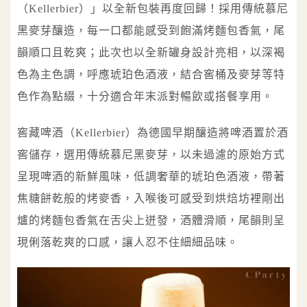
（Kellerbier）」以全新包裝再度回歸！採用傳統慕尼
黑麥芽釀造，每一口都能感受到飽滿烤麵包香氣，尾
韻順口且乾爽；此次也以全新罐身設計亮相，以深褐
色為主色調，呼應琥珀色酒液，結合窖桶及麥芽等特
色作為點綴，十分適合年末派對暢飲或搭餐享用。
窖藏啤酒（Kellerbier）為德國早期釀造將啤酒置於酒
窖儲存，選用傳統慕尼黑麥芽，以未過濾的原始方式
呈現啤酒的新鮮風味，低調奢華的琥珀色酒液，帶著
焦糖餅乾般的烤麥香，入喉後可感受到烘焙坊裡剛出
爐的烤麵包香氣在舌尖上迸發，酒體滑順，尾韻則呈
現俐落乾爽的口感，讓人忍不住細細品味。