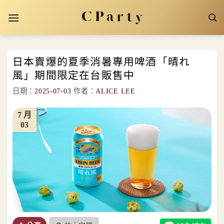
Skip
to
content
日本賣爆的夏季消暑專用啤酒「晴れ
風」期間限定在台販售中
日期：
2025-07-03
作者：
ALICE LEE
7 月
03