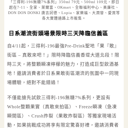
「三得利-196無糖7%系列」350ml 79元、500ml 109元，即日
起在7-11、全家、萊爾富、OKmart、全聯福利中心、美廉社、
DON DON DONKI 唐吉訶德、Lopia、家樂福、大潤發、愛買等
各大實體通路上市販售。
日系潮流街頭場景限時三天降臨信義區
自4/11起，三得利-196最強Pre-Drink聖地「果『敢』
街區 – 真敢來吧！」限時降臨信義香堤大道北段！限
時三天，將整顆瞬凍檸檬的魅力，打造成巨型飲酒基
地！邀請消費者於日系果敢街區潮流的氛圍中一同現
場體驗，絕對不能錯過！
不僅能搶先試飲三得利-196無糖7%系列，更設有
Whole整顆果實（真敢來拍區）、Freeze瞬凍（急凍
瞬間區）、Crush炸裂（果敢炸裂區）等獨家現場活
動，如果挑戰成功將享有限定驚喜好禮，邀請消費者