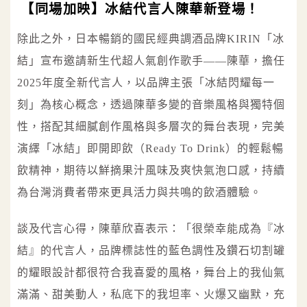
【同場加映】冰結代言人陳華新登場！
除此之外，日本暢銷的國民經典調酒品牌KIRIN「冰
結」宣布邀請新生代超人氣創作歌手——陳華，擔任
2025年度全新代言人，以品牌主張「冰結閃耀每一
刻」為核心概念，透過陳華多變的音樂風格與獨特個
性，搭配其細膩創作風格與多層次的舞台表現，完美
演繹「冰結」即開即飲（Ready To Drink）的輕鬆暢
飲精神，期待以鮮摘果汁風味及爽快氣泡口感，持續
為台灣消費者帶來更具活力與共鳴的飲酒體驗。
談及代言心得，陳華欣喜表示：「很榮幸能成為『冰
結』的代言人，品牌標誌性的藍色調性及鑽石切割罐
的耀眼設計都很符合我喜愛的風格，舞台上的我仙氣
滿滿、甜美動人，私底下的我坦率、火爆又幽默，充