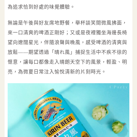
為追求恰到好處的味覺體驗。
無論是午後與好友席地野餐，舉杯談笑間微風拂面，
來一口清爽的啤酒正剛好；又或是夜裡獨坐海邊長椅
望向遼闊星光，伴隨浪聲與晚風，感受啤酒的清爽與
放鬆——期望透過「晴れ風」捕捉生活中不疾不徐的
愜意，讓每口都像走入晴朗天空下的風景，輕盈、明
亮，為微夏日常注入愉悅清新的片刻時光。