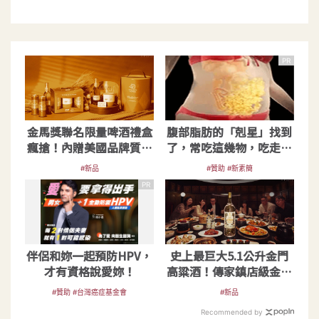
PR
金馬獎聯名限量啤酒禮盒
腹部脂肪的「剋星」找到
瘋搶！內贈美國品牌質感
了，常吃這幾物，吃走大
保溫杯
肚囊，瘦出小蠻腰
#新品
#贊助 #新素簡
PR
伴侶和妳一起預防HPV，
史上最巨大5.1公升金門
才有資格說愛妳！
高粱酒！傳家鎮店級金高
重磅登場
#贊助 #台灣癌症基金會
#新品
Recommended by