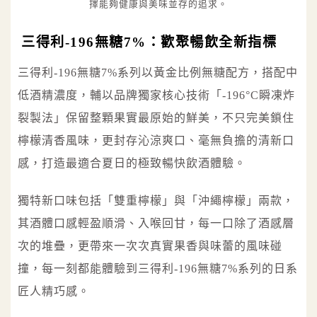
擇能夠健康與美味並存的追求。
三得利-196無糖7%：歡聚暢飲全新指標
三得利-196無糖7%系列以黃金比例無糖配方，搭配中
低酒精濃度，輔以品牌獨家核心技術「-196°C瞬凍炸
裂製法」保留整顆果實最原始的鮮美，不只完美鎖住
檸檬清香風味，更封存沁涼爽口、毫無負擔的清新口
感，打造最適合夏日的極致暢快飲酒體驗。
獨特新口味包括「雙重檸檬」與「沖繩檸檬」兩款，
其酒體口感輕盈順滑、入喉回甘，每一口除了酒感層
次的堆疊，更帶來一次次真實果香與味蕾的風味碰
撞，每一刻都能體驗到三得利-196無糖7%系列的日系
匠人精巧感。