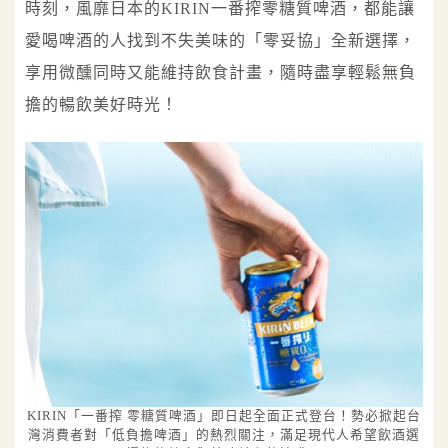
時刻，風靡日本的KIRIN一番搾零糖質啤酒，都能讓
愛喝啤酒的人找到不失美味的「零妥協」全新選擇，
享用微醺同時又能維持飲食計畫，隨時盡享輕鬆無負
擔的暢飲美好時光！
KIRIN「一番搾 零糖質啤酒」即日起全面正式登台！勢必掀起台
灣消費者對「低負擔啤酒」的熱烈關注，滿足現代人希望飲酒選