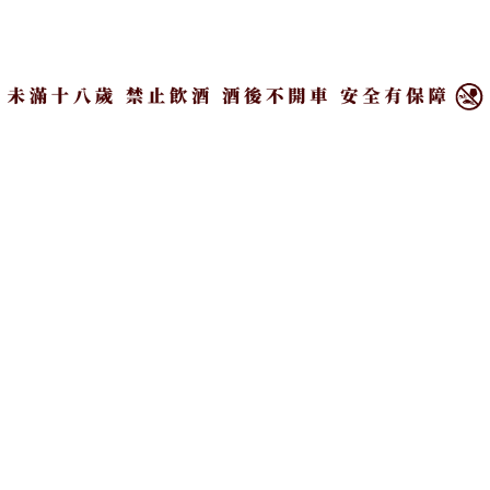
的佐餐饗宴。
×
目錄
餐飲界的美學全新宣言！麥卡倫攜手葉怡
蘭，獨獻「麥卡倫 新餐桌」
飲食作家葉怡蘭認為：「與時俱進的創新，才能連結
過去與未來，真正守住傳統。」正是構成台灣餐飲界
新宣言「麥卡倫 新餐桌」靈感來源。關於「新威士
忌」觀點，葉怡蘭提出：「麥卡倫以經典雪莉桶為核
心，發展出淬鍊極致的用桶技藝，持續以多端用桶的
創意與勾兌追求變化，讓麥卡倫更顯獨特。」