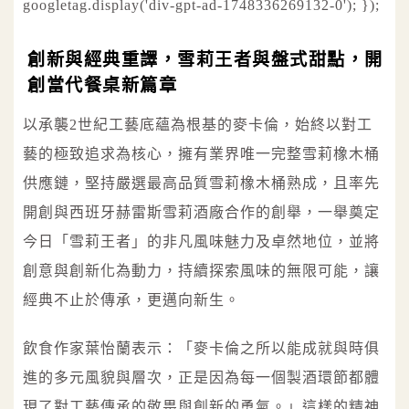
googletag.display('div-gpt-ad-1748336269132-0'); });
創新與經典重譯，雪莉王者與盤式甜點，開
創當代餐桌新篇章
以承襲2世紀工藝底蘊為根基的麥卡倫，始終以對工
藝的極致追求為核心，擁有業界唯一完整雪莉橡木桶
供應鏈，堅持嚴選最高品質雪莉橡木桶熟成，且率先
開創與西班牙赫雷斯雪莉酒廠合作的創舉，一舉奠定
今日「雪莉王者」的非凡風味魅力及卓然地位，並將
創意與創新化為動力，持續探索風味的無限可能，讓
經典不止於傳承，更邁向新生。
飲食作家葉怡蘭表示：「麥卡倫之所以能成就與時俱
進的多元風貌與層次，正是因為每一個製酒環節都體
現了對工藝傳承的敬畏與創新的勇氣。」這樣的精神