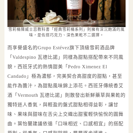
雪莉桶陳威士忌教科書「經典雪莉桶系列」則擁有深沉飽滿的風
味，是佐搭巧克力、深色果乾不二選擇。
而享譽盛名的Grupo Estévez旗下頂級雪莉酒品牌
「Valdespino 瓦德比諾」同樣為甜點搭配帶來不同風
貌，西班牙式的熱情甜美「Pedro Ximenez El
Candado」極為濃郁，完美契合高甜度的甜點，甚至
能作為醬汁，為甜點風味錦上添花。西班牙傳統香艾
酒「Vermouth 瓦德比諾」則散發出新鮮藥草與果乾的
獨特迷人香氣，與輕盈的盤式甜點相得益彰，讓甘
味、果味與甜味在舌尖上交織出甜蜜輕快愉悅的圓舞
曲。葉怡蘭建議依循「口味相近、口感相宜」的搭配