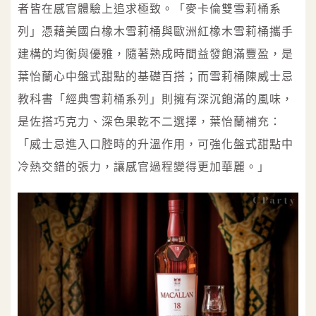
者皆在感官體驗上追求極致。「麥卡倫雙雪莉桶系
列」憑藉美國白橡木雪莉桶與歐洲紅橡木雪莉桶攜手
建構的均衡與優雅，隨著熟成時間益發飽滿豐盈，是
葉怡蘭心中盤式甜點的基礎百搭；而雪莉桶陳威士忌
教科書「經典雪莉桶系列」則擁有深沉飽滿的風味，
是佐搭巧克力、深色果乾不二選擇，葉怡蘭補充：
「威士忌進入口腔時的升溫作用，可強化盤式甜點中
冷熱交錯的張力，讓感官過程變得更加華麗。」