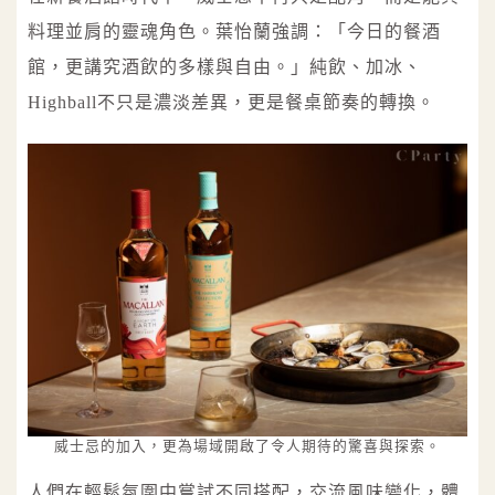
料理並肩的靈魂角色。葉怡蘭強調：「今日的餐酒
館，更講究酒飲的多樣與自由。」純飲、加冰、
Highball不只是濃淡差異，更是餐桌節奏的轉換。
威士忌的加入，更為場域開啟了令人期待的驚喜與探索。
人們在輕鬆氛圍中嘗試不同搭配，交流風味變化，體