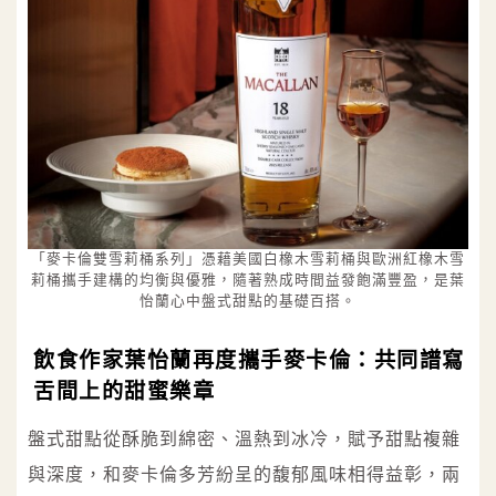
「麥卡倫雙雪莉桶系列」憑藉美國白橡木雪莉桶與歐洲紅橡木雪
莉桶攜手建構的均衡與優雅，隨著熟成時間益發飽滿豐盈，是葉
怡蘭心中盤式甜點的基礎百搭。
飲食作家葉怡蘭再度攜手麥卡倫：共同譜寫
舌間上的甜蜜樂章
盤式甜點從酥脆到綿密、溫熱到冰冷，賦予甜點複雜
與深度，和麥卡倫多芳紛呈的馥郁風味相得益彰，兩