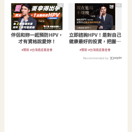
PR
PR
伴侶和妳一起預防HPV，
立即諮詢HPV！是對自己
才有資格說愛妳！
健康最好的投資，把握現
在不嫌晚！
#贊助 #台灣癌症基金會
#贊助 #台灣癌症基金會
Recommended by