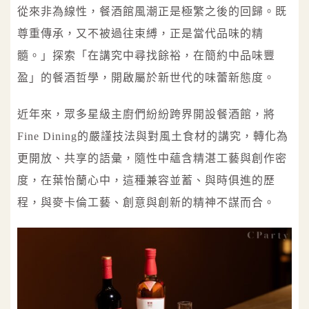
從來非為線性，餐酒館風潮正是極繁之後的回歸。既
尊重傳承，又不被過往束縛，正是當代品味的精
髓。」探索「在講究中尋找餘裕，在簡約中品味豐
盈」的餐酒哲學，開啟屬於新世代的味蕾新態度。
近年來，眾多星級主廚們紛紛跨界開設餐酒館，將
Fine Dining的嚴謹技法與對風土食材的講究，轉化為
更開放、共享的語彙，隨性中蘊含精湛工藝與創作密
度，在葉怡蘭心中，這種兼容並蓄、與時俱進的歷
程，與麥卡倫工藝、創意與創新的精神不謀而合。