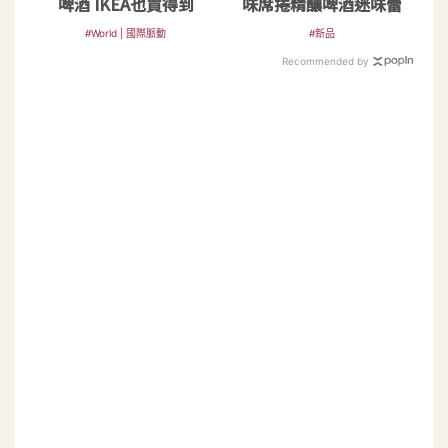
啤酒 IKEA也買得到
味席捲精釀啤酒迷味蕾
#World | 國際脈動
#新品
Recommended by