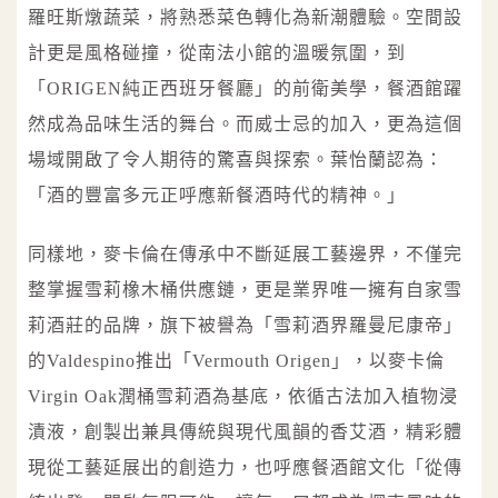
羅旺斯燉蔬菜，將熟悉菜色轉化為新潮體驗。空間設
計更是風格碰撞，從南法小館的溫暖氛圍，到
「ORIGEN純正西班牙餐廳」的前衛美學，餐酒館躍
然成為品味生活的舞台。而威士忌的加入，更為這個
場域開啟了令人期待的驚喜與探索。葉怡蘭認為：
「酒的豐富多元正呼應新餐酒時代的精神。」
同樣地，麥卡倫在傳承中不斷延展工藝邊界，不僅完
整掌握雪莉橡木桶供應鏈，更是業界唯一擁有自家雪
莉酒莊的品牌，旗下被譽為「雪莉酒界羅曼尼康帝」
的Valdespino推出「Vermouth Origen」，以麥卡倫
Virgin Oak潤桶雪莉酒為基底，依循古法加入植物浸
漬液，創製出兼具傳統與現代風韻的香艾酒，精彩體
現從工藝延展出的創造力，也呼應餐酒館文化「從傳