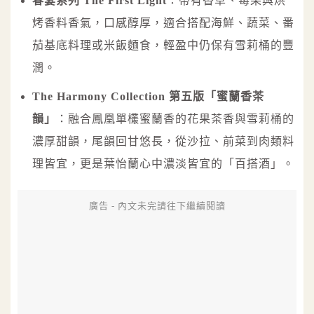
春宴系列 The First Light
：帶有香草、莓果與烘
烤香料香氣，口感醇厚，適合搭配海鮮、蔬菜、番
茄基底料理或米飯麵食，輕盈中仍保有雪莉桶的豐
潤。
The Harmony Collection 第五版「蜜蘭香茶
韻」
：融合鳳凰單欉蜜蘭香的花果茶香與雪莉桶的
濃厚甜韻，尾韻回甘悠長，從沙拉、前菜到肉類料
理皆宜，更是葉怡蘭心中濃淡皆宜的「百搭酒」。
廣告 - 內文未完請往下繼續閱讀