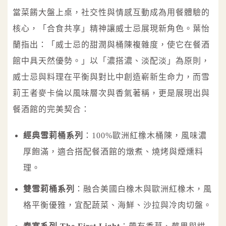
當菜餚大盤上桌，社交性與情感互動成為用餐體驗的
核心，「合食共享」精神讓威士忌展現新角色。葉怡
蘭指出：「威士忌的甜潤與桶陳複雜度，使它在餐酒
館中具天然優勢。」以「濃搭濃、淡配淡」為原則，
威士忌與料理在平衡與對比中創造嶄新生命力，而雪
莉王者麥卡倫以風味層次與香氣著稱，更是展現出與
餐酒館的完美契合：
經典雪莉桶系列
：100%歐洲紅橡木桶陳，風味濃
厚飽滿，適合搭配餐酒館的燉煮、燒烤與煙燻料
理。
雙雪莉桶系列
：融合美國白橡木與歐洲紅橡木，風
格平衡優雅，宜配蔬菜、海鮮、沙拉與冷肉切盤。