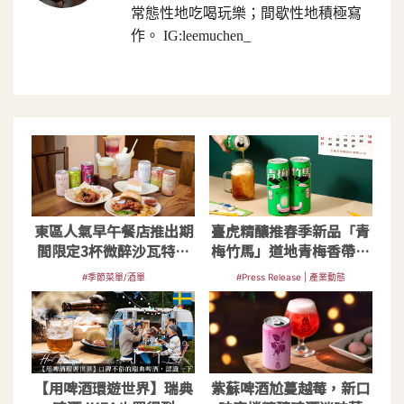
常態性地吃喝玩樂；間歇性地積極寫
作。 IG:leemuchen_
東區人氣早午餐店推出期
臺虎精釀推春季新品「青
間限定3杯微醉沙瓦特調
梅竹馬」道地青梅香帶你
及創意餐點
回味青春酸鹹甜！
#季節菜單/酒單
#Press Release | 產業動態
【用啤酒環遊世界】瑞典
紫蘇啤酒尬蔓越莓，新口