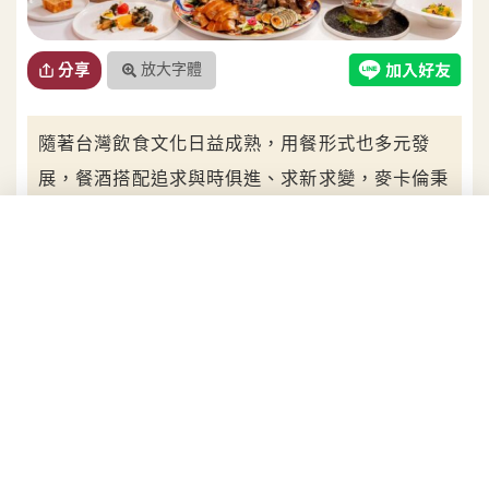
放大字體
分享
隨著台灣飲食文化日益成熟，用餐形式也多元發
展，餐酒搭配追求與時俱進、求新求變，麥卡倫秉
持「承繼過往，放眼未來」的精神，以「雪莉王
者」多樣且細膩的威士忌風貌，持續在餐搭文化中
領航。在邁入200週年之際，麥卡倫以《為時代 創
新味》為引，攜手飲食作家葉怡蘭、侍酒師何信緯
及Restaurant A主廚黃以倫，探討餐酒領域間的工
藝、創意與創新，透過「新威士忌」、「新料理」
及「新餐搭」三大面向，開啟「麥卡倫 新餐桌」
新紀元，冀以餐酒搭配實現五感之最，帶來劃時代