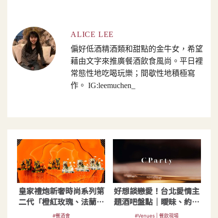
ALICE LEE
偏好低酒精酒類和甜點的金牛女，希望
藉由文字來推廣餐酒飲食風尚。平日裡
常態性地吃喝玩樂；間歇性地積極寫
作。 IG:leemuchen_
皇家禮炮新奢時尚系列第
好想談戀愛！台北愛情主
二代「橙紅玫瑰、法蘭西
題酒吧盤點｜曖昧、約會
菊」登極致美學之巔
升溫好去處
#餐酒會
#Venues | 餐飲現場