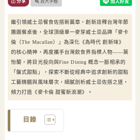
放大字體
分享
繼引領威士忌餐食佐搭新篇章、創新詮釋台灣年節
團圓餐桌後，全球頂級單一麥芽威士忌品牌「麥卡
倫（The Macallan）」為深化《為時代 創新味》
的核心精神，再度攜手台灣飲食界指標人物——葉
怡蘭，將目光投向與Fine Dining 概念一脈相承的
「盤式甜點」，探索不斷從經典中追求創新的甜點
工藝精髓與風味層次，細膩剖析威士忌佐搭之道，
傾力打造《麥卡倫 甜蜜新浪潮》。
目錄