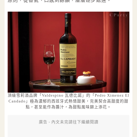
原則，從香氣、口感到餘韻，層層逐步遞進。
頂級雪莉酒品牌「Valdespino 瓦德比諾」的「Pedro Ximenez El
Candado」極為濃郁的西班牙式熱情甜美，完美契合高甜度的甜
點，甚至能作為醬汁，為甜點風味錦上添花。
廣告 - 內文未完請往下繼續閱讀