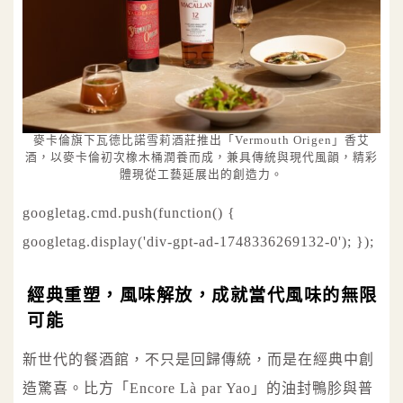
麥卡倫旗下瓦德比諾雪莉酒莊推出「Vermouth Origen」香艾
酒，以麥卡倫初次橡木桶潤養而成，兼具傳統與現代風韻，精彩
體現從工藝延展出的創造力。
googletag.cmd.push(function() {
googletag.display('div-gpt-ad-1748336269132-0'); });
經典重塑，風味解放，成就當代風味的無限
可能
新世代的餐酒館，不只是回歸傳統，而是在經典中創
造驚喜。比方「Encore Là par Yao」的油封鴨胗與普