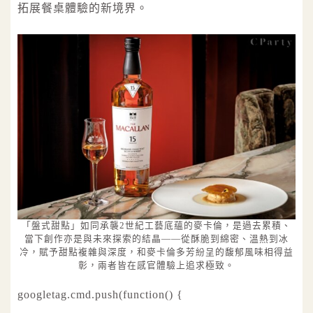
拓展餐桌體驗的新境界。
「盤式甜點」如同承襲2世紀工藝底蘊的麥卡倫，是過去累積、
當下創作亦是與未來探索的結晶——從酥脆到綿密、溫熱到冰
冷，賦予甜點複雜與深度，和麥卡倫多芳紛呈的馥郁風味相得益
彰，兩者皆在感官體驗上追求極致。
googletag.cmd.push(function() {