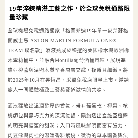
19年淬鍊精湛工藝之作，於全球免稅通路限
量珍藏
全球機場免稅通路獨家「格蘭菲迪19年單一麥芽蘇格
蘭威士忌 ASTON MARTIN FORMULA ONE®
TEAM 聯名款」酒液熟成於臻選的美國橡木與歐洲橡
木雪莉桶中，並融合Montilla葡萄酒桶風味，展現塞
維亞橙醬與溫煦木質辛香層層交織，複雜且細緻。將
於2025年10月在昇恆昌、采盟免稅店限量上市，邀請
旅人一同體驗極致工藝與賽道激情的共鳴。
酒液釋放出溫潤醇厚的香氣，帶有葡萄乾、椰棗、核
桃麵包與黑巧克力的深沉氣韻，隱約透出塞維亞橙醬
的明亮與糖蜜的甜潤；入口時風味鮮明而富有張力，
肉豆蔻與肉桂的溫暖香料縈繞，微微的草本幽香與法