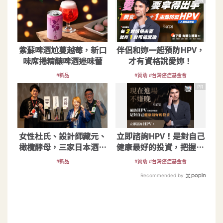
PR
紫蘇啤酒尬蔓越莓，新口
伴侶和妳一起預防HPV，
味席捲精釀啤酒迷味蕾
才有資格說愛妳！
#新品
#贊助 #台灣癌症基金會
PR
女性杜氏、設計師藏元、
立即諮詢HPV！是對自己
橄欖酵母，三家日本酒造
健康最好的投資，把握現
突破傳統地酒印象
在不嫌晚！
#新品
#贊助 #台灣癌症基金會
Recommended by