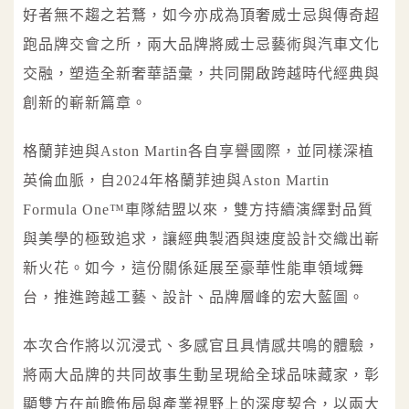
好者無不趨之若鶩，如今亦成為頂奢威士忌與傳奇超
跑品牌交會之所，兩大品牌將威士忌藝術與汽車文化
交融，塑造全新奢華語彙，共同開啟跨越時代經典與
創新的嶄新篇章。
格蘭菲迪與Aston Martin各自享譽國際，並同樣深植
英倫血脈，自2024年格蘭菲迪與Aston Martin
Formula One™車隊結盟以來，雙方持續演繹對品質
與美學的極致追求，讓經典製酒與速度設計交織出嶄
新火花。如今，這份關係延展至豪華性能車領域舞
台，推進跨越工藝、設計、品牌層峰的宏大藍圖。
本次合作將以沉浸式、多感官且具情感共鳴的體驗，
將兩大品牌的共同故事生動呈現給全球品味藏家，彰
顯雙方在前瞻佈局與產業視野上的深度契合，以兩大