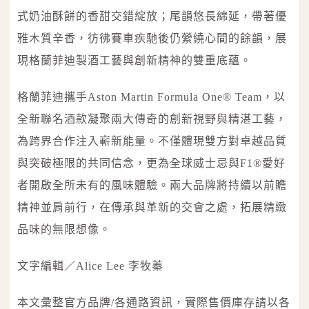
式奶油酥餅的香甜交錯綻放；尾韻悠長綿延，帶著優
雅木質辛香，彷彿賽車疾馳後仍縈繞心間的餘韻，展
現格蘭菲迪製酒工藝與創新精神的雙重底蘊。
格蘭菲迪攜手Aston Martin Formula One® Team，以
全新聯名酒款凝聚兩大傳奇的創新視野與精湛工藝，
為跨界合作注入嶄新能量。不僅體現雙方對卓越品質
與突破極限的共同信念，更為全球威士忌與F1®愛好
者開啟全所未有的風味體驗。兩大品牌將持續以前瞻
精神並肩前行，在傳承與革新的交會之處，拓展精緻
品味的無限想像。
文字編輯／Alice Lee 李牧蓁
本文彙整官方品牌/各通路資訊，實際售價庫存請以各