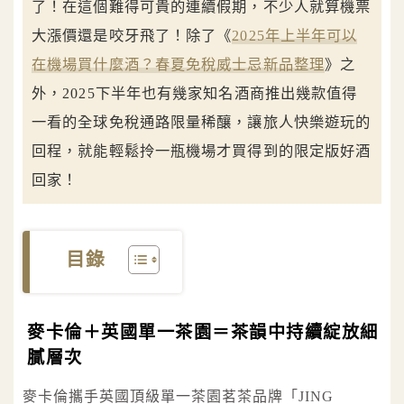
了！在這個難得可貴的連續假期，不少人就算機票
大漲價還是咬牙飛了！除了《
2025年上半年可以
在機場買什麼酒？春夏免稅威士忌新品整理
》之
外，2025下半年也有幾家知名酒商推出幾款值得
一看的全球免稅通路限量稀釀，讓旅人快樂遊玩的
回程，就能輕鬆拎一瓶機場才買得到的限定版好酒
回家！
目錄
麥卡倫＋英國單一茶園＝茶韻中持續綻放細
膩層次
麥卡倫攜手英國頂級單一茶園茗茶品牌「JING