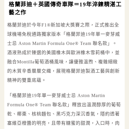
格蘭菲迪＋英國傳奇車隊＝19年淬鍊精湛工
藝之作
格蘭菲迪於今年F1®新加坡大獎賽之際，正式推出全
球機場免稅通路獨家版本「格蘭菲迪19年單一麥芽威
士忌 Aston Martin Formula One® Team 聯名款」。
酒液熟成於臻選的美國橡木與歐洲橡木雪莉桶中，並
融合Montilla葡萄酒桶風味，讓優雅溫煦、複雜細緻
的木質辛香層層交織，展現格蘭菲迪製酒工藝與創新
精神的雙重底蘊。
「格蘭菲迪19年單一麥芽威士忌 Aston Martin
Formula One® Team 聯名款」釋放出溫潤醇厚的葡萄
乾、椰棗、核桃麵包、黑巧克力深沉香氣，隱約透著
塞維亞橙醬的明亮，且帶有糖蜜的甜潤，入口時，肉