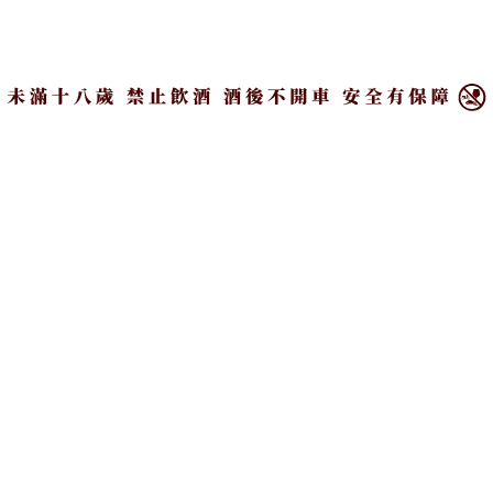
文字編輯／Alice Lee 李牧蓁
×
本文彙整官方品牌/各通路資訊，實際售價庫存請以各
實體通路為準。
溫馨提醒：未滿18歲請勿飲酒，飲酒過量，有害健
康，禁止酒駕！
ALICE LEE
偏好低酒精酒類和甜點的金牛女，希望
藉由文字來推廣餐酒飲食風尚。平日裡
常態性地吃喝玩樂；間歇性地積極寫
作。 IG:leemuchen_