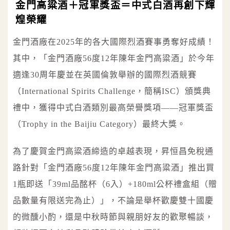
金門高粱酒＋冠軍獎盃＝中式白酒再創下輝
煌榮耀
金門酒廠在2025年的各大國際烈酒賽事勇奪好成績！
其中，「金門酒廠56度12年陳年金門高粱酒」於今年
適逢30周年慶並在英國倫敦舉辦的國際烈酒競賽
（International Spirits Challenge，簡稱ISC）頒獎典
禮中，獲得中式白酒類別最高榮譽獎項——冠軍獎盃
（Trophy in the Baijiu Category）最終大獎。
為了慶賀金門高粱酒締造的卓越表現，昇恒昌免稅通
路針對「金門酒廠56度12年陳年金門高粱酒」推出買
1瓶即送「39ml品酩杯（6入）+180ml公杯禮盒組（贈
品數量有限送完為止）」，不論是舉杯歡慶雙十國慶
的微醺小酌，還是中秋時節與親朋好友的歡聚暢談，