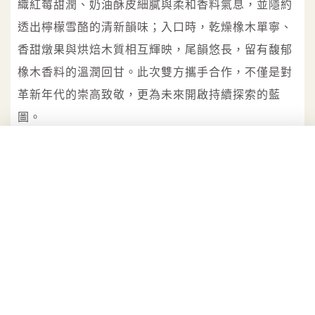
織紅莓甜潤、奶油酥皮細膩與柔和香料氣息，並隱約
透出檸檬雪酪的清新韻味；入口時，乾燥橡木單寧、
香甜燉果與烘焙木質相互輝映，尾韻悠長，留有馥郁
橡木香料的溫潤回甘。此次雙方攜手合作，不僅是對
革新年代的崇高致敬，更為未來開啟持續探索的藍
圖。
與Aston Martin詮釋的稀有價值、精密技術、前瞻美
學相得益彰的「格蘭菲迪1976年紀念版單一麥芽威士
忌」全球限量50瓶，僅在格蘭父子全球The Distillers
Library私藏酒窖與格蘭菲迪酒廠珍稀釋出。兩大品牌
亦將於未來陸續推出兼具收藏意義與文化厚度的限量
之作與跨界體驗，為奢華與傳承留下歷久彌新的印
記。