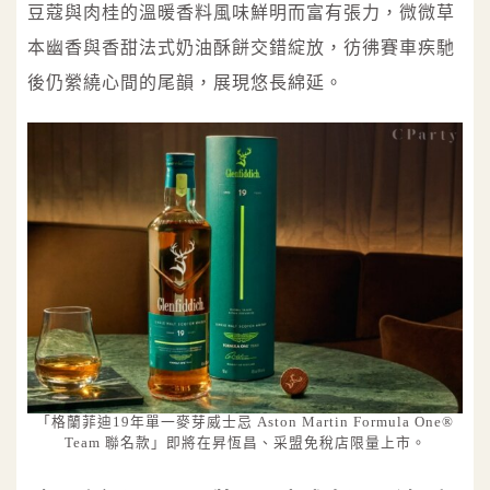
豆蔻與肉桂的溫暖香料風味鮮明而富有張力，微微草
本幽香與香甜法式奶油酥餅交錯綻放，彷彿賽車疾馳
後仍縈繞心間的尾韻，展現悠長綿延。
「格蘭菲迪19年單一麥芽威士忌 Aston Martin Formula One®
Team 聯名款」即將在昇恆昌、采盟免稅店限量上市。