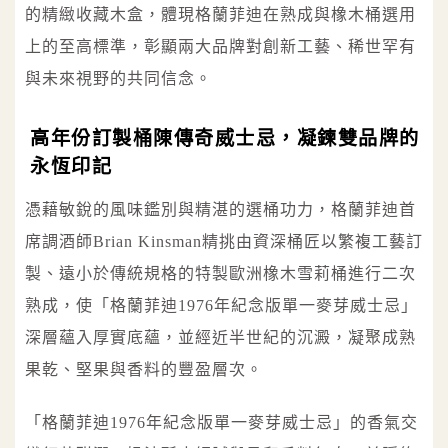
的精緻收藏木盒，體現格蘭菲迪在熟成與橡木桶選用
上的至高標準，彰顯兩大品牌對創新工藝、稀世罕有
與未來視野的共同信念。
高年份訂製桶陳傳奇威士忌，凝鍊雙品牌的
永恆印記
憑藉敏銳的風味鑑別與精湛的選桶功力，格蘭菲迪首
席調酒師Brian Kinsman精挑由資深桶匠以繁複工藝訂
製、遠小於傳統規格的特製歐洲橡木雪莉桶進行二次
熟成，使「格蘭菲迪1976年紀念版單一麥芽威士忌」
深層蘊入厚實底蘊，並經近半世紀的沉澱，凝聚成熟
果乾、堅果與香料的豐盈層次。
「格蘭菲迪1976年紀念版單一麥芽威士忌」的香氣交