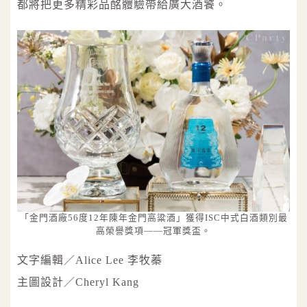
都將把更多精彩品酩體驗帶給廣大酒饕。
「金門酒廠56度12年陳年金門高粱酒」獲得ISC中式白酒類別最
高榮譽獎項——冠軍獎盃。
文字編輯／Alice Lee 李牧蓁
主圖設計／Cheryl Kang