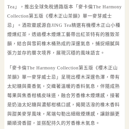
Tea」，推出全球免稅通路版本「麥卡倫The Harmony
Collection第五版《櫻木正山茶韻》單一麥芽威士
忌」。酒款靈感源自JING Tea精選有機櫻木正山小種
煙燻紅茶，透過櫻木煙燻工藝帶出紅茶特有的雅致茶
韻，結合與雪莉橡木桶熟成的深邃氣息，捕捉細膩與
張力並存的層次境界，展現沉穩的風味語言。
「麥卡倫The Harmony Collection第五版《櫻木正山
茶韻》單一麥芽威士忌」呈現出櫻木深邃色澤，帶有
太妃糖與棗香氣，交織著溫暖的香料氣息，伴隨成熟
莓果與焦香柑橘皮味道，融合芳香橡木煙燻感，接著
是奶油太妃糖與濃郁柑橘口感，揭開活潑的橡木香料
與甜美麥芽風味，尾端勾勒出細緻煙燻感，讓餘韻更
顯順滑香甜，並搭配持久的芳香橡木氣息。