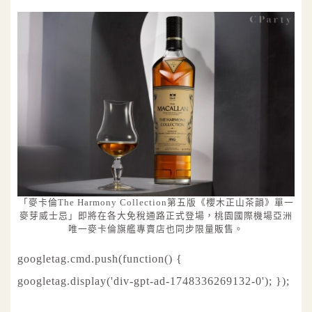
「麥卡倫The Harmony Collection第五版《櫻木正山茶韻》單一
麥芽威士忌」即將在各大免稅通路正式登場，桃園國際機場亞洲
唯一麥卡倫旗艦專賣店也同步限量販售。
googletag.cmd.push(function() {
googletag.display('div-gpt-ad-1748336269132-0'); });