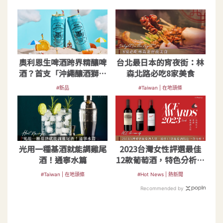
奧利恩生啤酒跨界精釀啤
台北最日本的宵夜街：林
酒？首支「沖繩釀酒獅」
森北路必吃8家美食
小麥白啤酒登台
#新品
#Taiwan | 在地頭條
光用一種基酒就能調雞尾
2023台灣女性評選最佳
酒！通寧水篇
12款葡萄酒，特色分析、
適合送誰看這篇！
#Taiwan | 在地頭條
#Hot News | 熱新聞
Recommended by