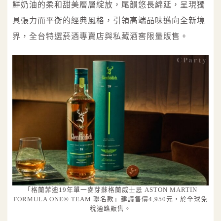
鮮奶油的柔和甜美層層綻放，尾韻悠長綿延，呈現獨
具張力而平衡的經典風格，引領高端品味邁向全新境
界，全台特選菸酒專賣店與私藏酒窖限量販售。
「格蘭菲迪19年單一麥芽蘇格蘭威士忌 ASTON MARTIN
FORMULA ONE® TEAM 聯名款」建議售價4,950元，於全球免
稅通路販售。