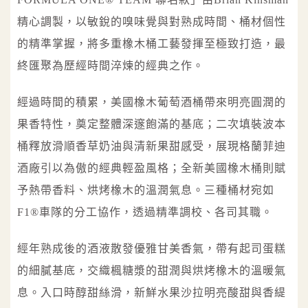
精心調製，以敏銳的嗅味覺與對熟成時間、桶材個性
的精準掌握，將多重橡木桶工藝發揮至極致打造，最
終匯聚為歷經時間淬煉的經典之作。
經過時間的積累，美國橡木葡萄酒桶帶來明亮圓潤的
果香特性，奠定整體深邃飽滿的基底；二次填裝波本
桶釋放滑順香草奶油與清新果甜感受，展現格蘭菲迪
酒廠引以為傲的經典輕盈風格；全新美國橡木桶則賦
予熱帶香料、烘烤橡木的溫潤氣息。三種桶材宛如
F1®車隊的分工協作，透過精準調校、各司其職。
經年熟成後的酒液散發優雅甘美香氣，帶有起司蛋糕
的細膩基底，交織楓糖漿的甜潤與烘烤橡木的溫暖氣
息。入口時醇甜絲滑，新鮮水果沙拉明亮酸甜與香緹