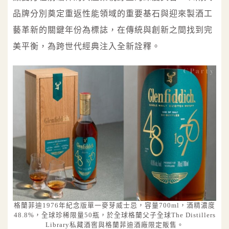
品牌分別奠定重返性能領域的重要基石與迎來製酒工
藝革新的關鍵年份為標誌，在傳統與創新之間找到完
美平衡，為跨世代經典注入全新詮釋。
格蘭菲迪1976年紀念版單一麥芽威士忌，容量700ml，酒精濃度
48.8%，全球珍稀限量50瓶，於全球格蘭父子全球The Distillers
Library私藏酒窖與格蘭菲迪酒廠限定販售。