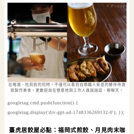
在喝酒、吃煎餃的同時，不僅可以看到自帶職人氣息的夥伴侍酒
與製作美食，更歡迎自在愜意地與工作人員說說話、聊聊天。
googletag.cmd.push(function() {
googletag.display('div-gpt-ad-1748336269132-0'); });
臺虎居餃屋必點：福岡式煎餃、月見肉末咖