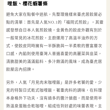
哩飯、櫻花蝦薯條
避免大家在點餐中迷航，先整理幾樣來臺虎居餃屋必
點的清單：首先是人氣NO.1的「福岡式煎餃」，其靈
感發想自日本人氣煎餃燒，金黃色的餃皮外觀有別於
一般常見的冰花煎餃，主廚運用了高溫半油炸的方
式，使餃皮同時擁有一半酥脆與一半柔軟的豐富層次
口感，內餡則使用臺灣人普遍喜愛的高麗菜與韭菜，
清脆甜美的滿滿餡料、多汁飽滿的風味，成為臺虎居
餃屋店內招牌。
另外，人氣「月見肉末咖哩飯」是許多老饕的愛，少
見的特製日式乾式咖哩飯，著重肉料的調味，在料理
本身格外下功夫，沒有過多的醬汁搶戲，而是使用半
熟溫泉蛋融合乾咖哩，組成恰到好處的味蕾表現。主