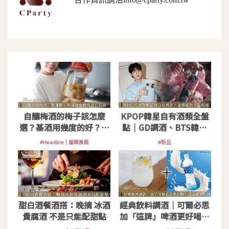
自釀梅酒的梅子該怎麼
KPOP韓星自有酒類全盤
選？基酒用幾度的好？海
點｜GD調酒、BTS韓式
外研究報告揭秘
烈酒，超商一瓶難求
#Headline | 編輯推薦
#新品
甜白酒餐酒搭：晚摘 冰酒
經典飲料調酒｜可爾必思
貴腐酒 不是只能配甜點
加「這牌」啤酒更好喝！
還有獨家黃金比例