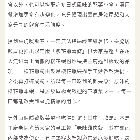
食以外，也可以搭配許多日式風味的配菜小食，讓用
餐增加更多有趣變化，充分體現出臺虎居餃屋想和大
家分享的飲食生活態度。
提到臺虎啜飲室，一定無法錯過經典細薯條，臺虎居
餃屋更推出限定版「櫻花蝦薯條」供大家點選！在超
人氣細薯上面撒的櫻花蝦粉也是把主廚逼到極致的品
項——櫻花蝦粉由乾燥櫻花蝦經過手工炒香乾燥後，
之後再打碎成粉，所以每一口吃到的都是原汁原味的
櫻花蝦本蝦，是居餃屋極受歡迎的下酒菜之一 ，每一
口都能改受到臺虎精釀的用心。
另外兩個隱藏版菜單也吃得到囉！其中一款是原本是
主廚老陳煮給大家的員工餐「老陳雞肉飯」並在臺虎
內部成為傳奇，有些熟客太想知道它到底多好吃，最