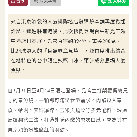
放大字體
分享
來自東京池袋的人氣排隊名店爆彈燒本舖再度掀起
話題，繼進駐南港後，此次快閃登場台中新光三越
中港店日本展，帶來直徑約8公分、重達200克、
比網球還大的「巨無霸章魚燒」，並首度推出結合
在地特色的台中限定辣醬口味，預計成為展場人氣
焦點。
自3月31日至4月14日限定登場，品牌主打顛覆傳統尺
寸的章魚燒，一顆即可滿足食量需求。內餡包入章
魚、蛤蜊、天婦羅碎、玉米與蔬菜等多元配料，透過
反覆翻烤工法，打造外酥內嫩的層次口感，成為其在
東京池袋迅速竄紅的關鍵。