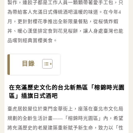
製作，連餃子都是工作人員一顆顆帶著愛手工包，只
為帶給客人充滿日式傳統酒吧溫暖的味道。在今年4
月，更針對櫻花季推出全新限量餐點，從桜情炸蝦
丼、暖心漢堡排定食到花見桜餅，讓人身處臺灣也能
品嚐到經典賞櫻美食。
目錄
在充滿歷史文化的台北新熱區「榕錦時光園
區」插旗日式酒吧
臺虎居餃屋位於東門金華街上，座落在臺北市文化局
規劃的全齡生活計畫——「榕錦時光園區」內，希望
將充滿歷史的老屋建築重新賦予新生命，致力以「性