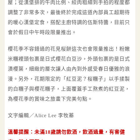
屋；從漢堡排的牛肉比例、絞肉粗細到手拍的程度都
調整了非常多次，最後終於完成這道內部員工超期待
的暖心漢堡定食，搭配主廚特調的伍斯特醬，目前只
會於假日中午時段限量推出。
櫻花季不容錯過的花見桜餅這次也會限量推出！粉嫩
米糰裡頭包裹是日式櫻花白豆沙，外頭包裹的是日式
漬櫻葉，細緻的層次讓人由內到外感受春日優雅的浪
漫。另外，花期限定的「紅豆泥？桜糰子」以手揉製
的白糰子與櫻花糰子，上面覆蓋手工熬煮的紅豆泥，
為櫻花季的賞味之旅畫下完美句點。
文字編輯／Alice Lee 李牧蓁
溫馨提醒：未滿18歲請勿飲酒，飲酒過量，有害健