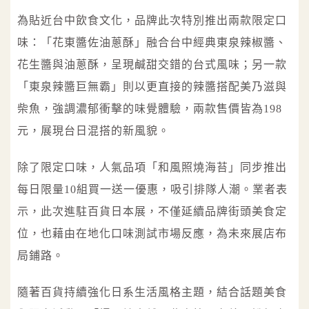
為貼近台中飲食文化，品牌此次特別推出兩款限定口
味：「花東醬佐油蔥酥」融合台中經典東泉辣椒醬、
花生醬與油蔥酥，呈現鹹甜交錯的台式風味；另一款
「東泉辣醬巨無霸」則以更直接的辣醬搭配美乃滋與
柴魚，強調濃郁衝擊的味覺體驗，兩款售價皆為198
元，展現台日混搭的新風貌。
除了限定口味，人氣品項「和風照燒海苔」同步推出
每日限量10組買一送一優惠，吸引排隊人潮。業者表
示，此次進駐百貨日本展，不僅延續品牌街頭美食定
位，也藉由在地化口味測試市場反應，為未來展店布
局鋪路。
隨著百貨持續強化日系生活風格主題，結合話題美食