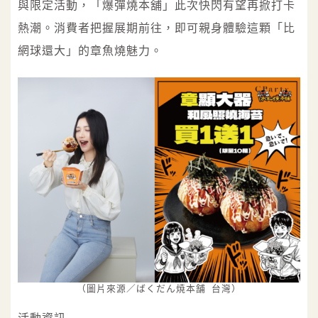
與限定活動，「爆彈燒本舖」此次快閃有望再掀打卡
熱潮。消費者把握展期前往，即可親身體驗這顆「比
網球還大」的章魚燒魅力。
（圖片來源／ばくだん焼本舗 台灣）