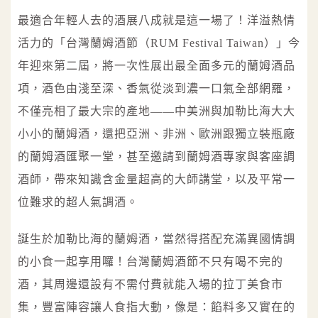
最適合年輕人去的酒展八成就是這一場了！洋溢熱情
活力的「台灣蘭姆酒節（RUM Festival Taiwan）」今
年迎來第二屆，將一次性展出最全面多元的蘭姆酒品
項，酒色由淺至深、香氣從淡到濃一口氣全部網羅，
不僅亮相了最大宗的產地——中美洲與加勒比海大大
小小的蘭姆酒，還把亞洲、非洲、歐洲跟獨立裝瓶廠
的蘭姆酒匯聚一堂，甚至邀請到蘭姆酒專家與客座調
酒師，帶來知識含金量超高的大師講堂，以及平常一
位難求的超人氣調酒。
誕生於加勒比海的蘭姆酒，當然得搭配充滿異國情調
的小食一起享用囉！台灣蘭姆酒節不只有喝不完的
酒，其周邊還設有不需付費就能入場的拉丁美食市
集，豐富陣容讓人食指大動，像是：餡料多又實在的