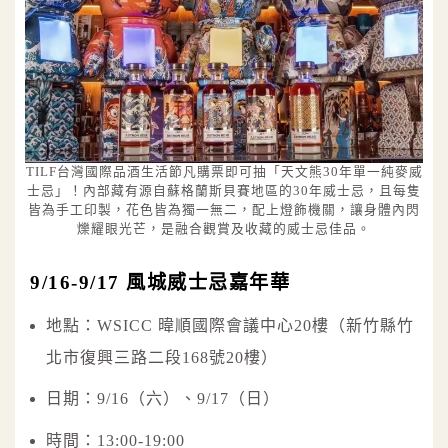
TILF台灣國際品酒生活節凡購票即可抽「天文熊30年單一純麥威
士忌」！內部藏有源自蘇格蘭斯貝賽地區的30年威士忌，且每隻
皆為手工印製，花色皆為獨一無二，配上燈飾機關，讓身體內閃
爍耀眼光芒，是融合觀賞及收藏的威士忌佳品。
9/16-9/17 風城威士忌嘉年華
地點：WSICC 暐順國際會議中心20樓（新竹縣竹
北市復興三路二段168號20樓）
日期：9/16（六）、9/17（日）
時間：13:00-19:00