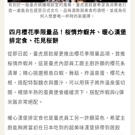
有別於一般臺虎精釀啜飲室的風格，臺虎居餃屋希望為消費者打
造一處能自在感受日式文化、品味酒款與美食的酒吧，並成為任
何人想要喝一杯時的新選擇。
四月櫻花季限量品！桜情炸蝦丼、暖心漢堡
排定食、花見桜餅
從即日起，臺虎居餃屋更推出櫻花季限量品項，首推
桜情炸蝦丼，這是臺虎內部員工跟主廚許願的櫻花系
清單；精心挑選根島白蝦、舞菇、炸溫泉蛋、櫻花大
根，搭配特製麵衣與醬汁，可以用筷子將炸溫泉蛋切
開，裡頭半熟的蛋黃便會緩緩流下，搭配炸蝦與Q彈
米飯非常絕配。
暖心漢堡排定食也是臺虎員工另一許願菜色，希望主
廚能夠將當初在日本吃到的超美味漢堡排帶到居餃