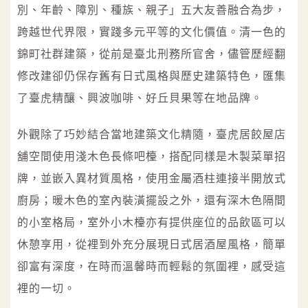
別、年齡、障別、種族、親子」五大友善融合為步，
跨越世代界限，實踐多元平等的文化價值。清一色的
錦町社群建築，從前是臺北刑務所官舍，儘管歷經翻
修改建卻仍保存舊有日式風格與歷史建築特色，匯集
了臺虎精釀、興波咖啡、好丘貝果等在地品牌。
外觀除了巧妙結合當地建築文化精隨，臺虎居餃屋店
舖空間使用淺木色長條吧檯，搭配同樣是木製菜單招
牌，並嵌入異材質風格，使用金屬酒柱連接半開放式
廚房；暖木色的室內裝潢擺設之外，還有深木色隔間
的小室格局，室外小木檯亦有提供座位的品飲區可以
休憩享用，從裡到外充分展現日式居酒屋風格，簡單
卻富有深度，​​在時而溫馨時而輕鬆的氛圍裡，感受這
裡的一切。