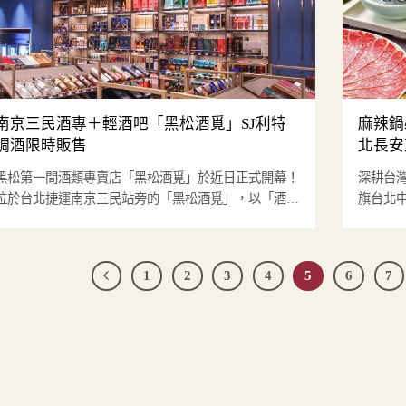
南京三民酒專＋輕酒吧「黑松酒覓」SJ利特
麻辣鍋
調酒限時販售
北長安
黑松第一間酒類專賣店「黑松酒覓」於近日正式開幕！
深耕台
位於台北捷運南京三民站旁的「黑松酒覓」，以「酒類
旗台北
販售門市」結合「輕酒吧」...
導寺雙捷
1
2
3
4
5
6
7