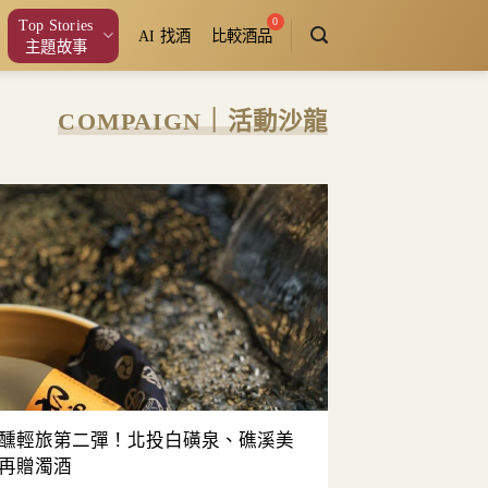
Top Stories
AI 找酒
比較酒品
主題故事
COMPAIGN｜活動沙龍
醺輕旅第二彈！北投白磺泉、礁溪美
再贈濁酒