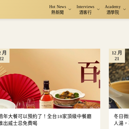
Hot News
Interviews
Academy
熱新聞
酒客行
酒學院
2 月
12 月
22
21
過年大餐可以預約了！全台18家頂級中餐廳
冬日微
推出威士忌免費喝
人湯，