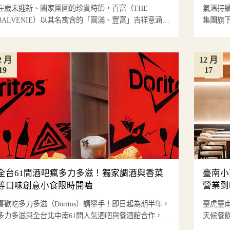
在歲末迎新、闔家團圓的珍貴時節，百富（THE
氣溫持
BALVENIE）以其名寓含的「圓滿、豐富」吉祥意涵，
集團旗
再度攜手全台18家以...
淨」住房
2 月
12 月
19
17
全台61間酒吧瘋多力多滋！獨家調酒與香菜
臺南小
等口味創意小食限時開嗑
營業到
喜歡吃多力多滋（Doritos）請舉手！即日起為期半年，
臺虎臺
多力多滋與全台北中南61間人氣酒吧與餐酒館合作，以
天候餐飲店
極具代表性的經...
新光三越小