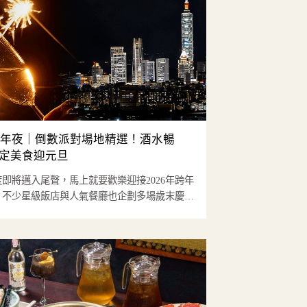
6跨年夜｜倒數派對場地精選！酒水暢
定美食迎元旦
年度即將邁入尾聲，馬上就要歡樂迎接2026年跨年
！不少星級飯店與人氣餐廳也企劃多場歲末慶典
括：酒品...