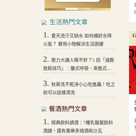
生活熱門文章
1.
1
夏天流汗又缺水 如何補好水降
火氣？ 實用小物解決生活困擾
2.
壓力大讓人睡不好？5 招「減壓
放鬆技巧」：腹式呼吸、漸進式拉
伸，讓你一夜好眠！
3.
秋葵洗不乾淨小心吃進蟲！吃之
前可以這樣清洗
餐酒熱門文章
1.
經典飲料調酒｜7種乳酸菌飲料
酒譜，還有養樂多燒酒和沙瓦