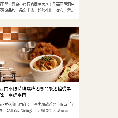
續下降，溫泉小旅行詢問度大增！晶華國際酒店
下溫泉品牌「晶泉丰旅」趁勢推出「從心．澄
專案，延續之前與霧...
西門不限時精釀啤酒專門餐酒館從早
晚｜臺虎臺南
南正式落腳西門商圈！臺虎精釀首間不限時「全
（All-day Dining）」地址鄰近人潮滿滿的
...