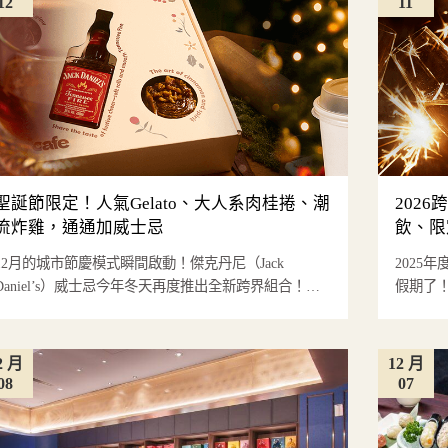
12
11
聖誕節限定！人氣Gelato、大人系肉桂捲、潮
202
流炸雞，通通加威士忌
飲、限
12月的城市節慶模式瞬間啟動！傑克丹尼（Jack
2025
Daniel’s）威士忌今年冬天再度推出全新跨界組合！攜
假期了
手義式冰淇淋F...
活動，包
2 月
12 月
08
07