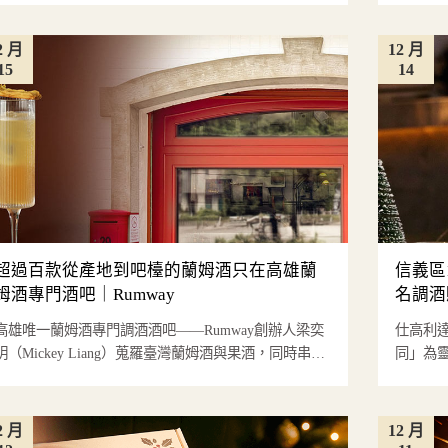
2 月
12 月
15
14
超過百款從產地到吧檯的蘭姆酒只在高雄蘭
信義區
姆酒專門酒吧｜Rumway
名調酒
高雄唯一蘭姆酒專門調酒酒吧——Rumway創辦人梁奕
仕高利達（
明（Mickey Liang）蒐羅臺灣蘭姆酒與果酒，同時串聯
同」為
全球特色...
的魅力。.
2 月
12 月