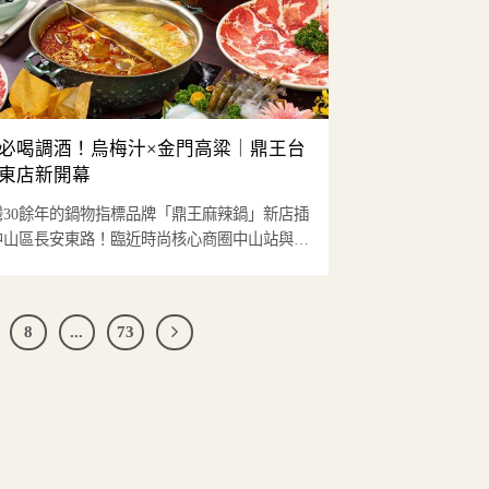
必喝調酒！烏梅汁×金門高粱｜鼎王台
東店新開幕
灣30餘年的鍋物指標品牌「鼎王麻辣鍋」新店插
中山區長安東路！臨近時尚核心商圈中山站與善
運，地段人潮匯...
8
...
73