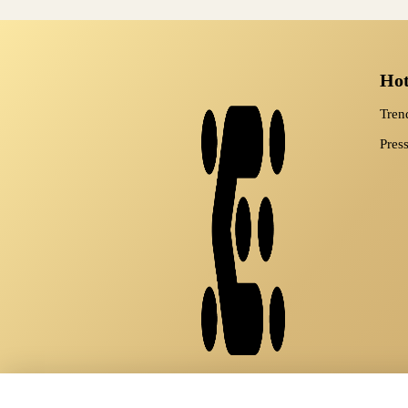
Ho
Tre
Pres