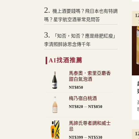
2.
機上酒要錢嗎？飛日本也有特調
1
嗎？星宇航空酒單常見問答
3.
「知否，知否？應是綠肥紅瘦」
李清照醉詠思念傳千年
AI找酒推薦
馬泰奧．索里亞麝香
甜白氣泡酒
NT$
850
梅乃宿白桃酒
價
–
NT$
820
NT$
850
格
範
馬諦氏尊者調和威士
圍：
忌
NT$820
1
價
–
NT$
399
NT$
530
到