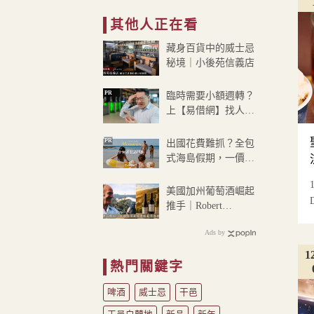
格
NT$850
其他人正在看
範
圍：
藏身百貨中的威士忌
NT$399
秘境｜小後苑信義店
到
NT$530
PR
臨時需要小額週轉？
上【易借網】找人
幫！資金快速到位
PR
出國花費難抓？全包
式海島假期，一價搞
定食宿玩樂，省錢更
省心！
美國加州葡萄酒崛起
推手｜Robert
Mondavi
Ads by
1
熱門關鍵字
啤酒
威士忌
干邑