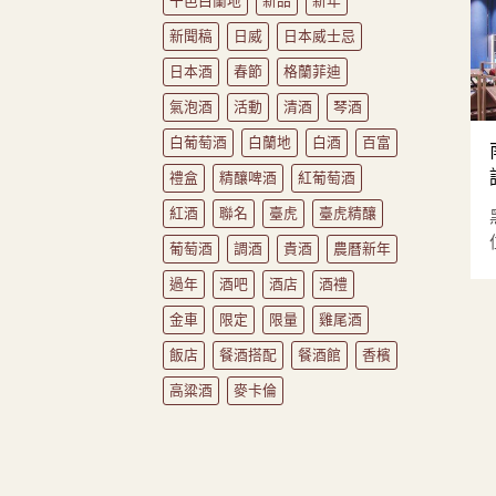
干邑白蘭地
新品
新年
新聞稿
日威
日本威士忌
日本酒
春節
格蘭菲迪
氣泡酒
活動
清酒
琴酒
白葡萄酒
白蘭地
白酒
百富
禮盒
精釀啤酒
紅葡萄酒
紅酒
聯名
臺虎
臺虎精釀
葡萄酒
調酒
貴酒
農曆新年
過年
酒吧
酒店
酒禮
金車
限定
限量
雞尾酒
飯店
餐酒搭配
餐酒館
香檳
高粱酒
麥卡倫