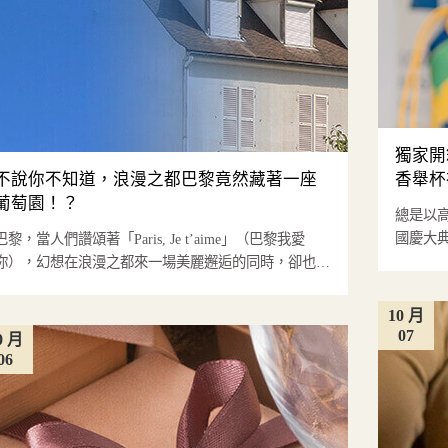
獨家開
不說你不知道，浪漫之都巴黎竟然藏著一座
香舉杯
葡萄園！？
總是以
國慶大典
巴黎，當人們讚頌著「Paris, Je t’aime」（巴黎我愛
虎添柚臺灣
你），幻想在浪漫之都來一場美麗邂逅的同時，卻也飽
受壅擠、...
10 月
07
0 月
06