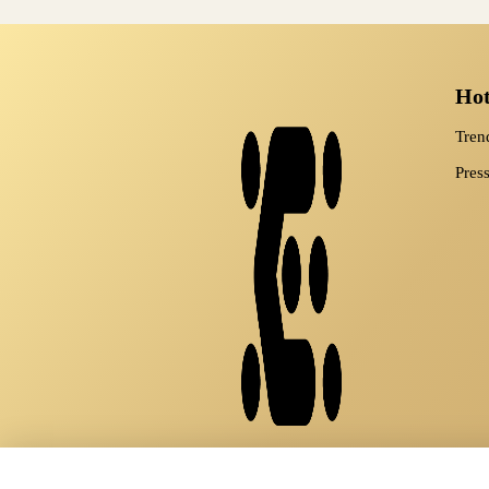
Ho
Tre
Pres