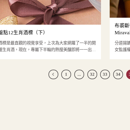
布裘斷
盤點12生肖酒標（下）
Mira
酒標是最直觀的視覺享受，上次為大家網羅了一半的開
分道揚鑣已多
運生肖酒，現在，專屬下半輪的熱搜美釀即將一一出
女監護權
爐，一樣先截圖、收藏起來，...
1
...
32
33
34