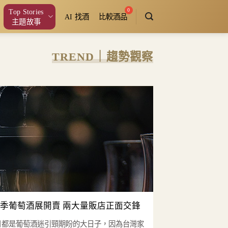
Top Stories
AI 找酒
比較酒品
主題故事
TREND｜趨勢觀察
1秋季葡萄酒展開賣 兩大量販店正面交鋒
1月都是葡萄酒迷引頸期盼的大日子，因為台灣家