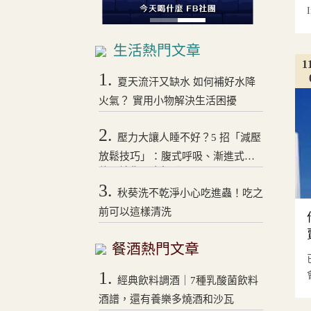
I
生活熱門文章
1
1.
夏天流汗又缺水 如何補好水降
火氣？ 實用小物解決生活困擾
2.
壓力大讓人睡不好？5 招「減壓
放鬆技巧」：腹式呼吸、漸進式拉
伸，讓你一夜好眠！
3.
秋葵洗不乾淨小心吃進蟲！吃之
前可以這樣清洗
餐酒熱門文章
1.
經典飲料調酒｜7種乳酸菌飲料
酒譜，還有養樂多燒酒和沙瓦