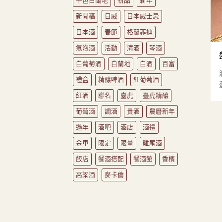
干邑白蘭地
新品
新年
新聞稿
日威
日本威士忌
日本酒
春節
格蘭菲迪
氣泡酒
活動
清酒
琴酒
白葡萄酒
白蘭地
白酒
百富
禮盒
精釀啤酒
紅葡萄酒
紅酒
聯名
臺虎
臺虎精釀
葡萄酒
調酒
貴酒
農曆新年
過年
酒吧
酒店
酒禮
金車
限定
限量
雞尾酒
飯店
餐酒搭配
餐酒館
香檳
高粱酒
麥卡倫