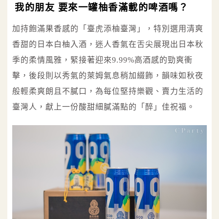
我的朋友 要來一罐柚香滿載的啤酒嗎？
加持飽滿果香感的「臺虎添柚臺灣」，特別選用清爽
香甜的日本白柚入酒，迷人香氣在舌尖展現出日本秋
季的柔情風雅，緊接著迎來9.99%高酒感的勁爽衝
擊，後段則以秀氣的萊姆氣息稍加綴飾，韻味如秋夜
般輕柔爽朗且不膩口，為每位堅持樂觀、賣力生活的
臺灣人，獻上一份酸甜細膩滿點的「醉」佳祝福。