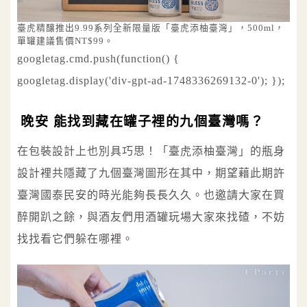
臺虎精釀推出9.99系列全新限量版「臺虎添柚臺灣」，500ml，
單罐建議售價NT$99。
googletag.cmd.push(function() {
googletag.display('div-gpt-ad-1748336269132-0'); });
晚安 能找到藏在罐子裡的九個臺灣嗎？
在包裝設計上也別具巧思！「臺虎添柚臺灣」的瓶身
設計裡共隱藏了九個臺灣圖形在其中，期望藉此期許
臺灣國泰民安的時光能夠長長久久。也邀請大家在買
醉開趴之餘，與酒友們用酒罐玩場大家來找碴，不妨
找找看它們躲在哪裡。