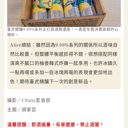
臺虎精釀9.99%系列主打高酒精濃度，一直是年輕消費族群的心
頭好。
Alice總結：雖然因為9.99%系列的關係所以酒味自
然比較重，但整體平衡感抓得不錯，很想搭配同樣
清爽不膩口的柚香韓式炸雞一起享用，也許冰鎮久
一點再嚐或多加一些冰塊再喝的表現會更加地出
色！期待臺虎精釀下一次的創意新品。
攝影
／CParty影音部
主圖／胡家芸
溫馨提醒：飲酒過量，有害健康，禁止酒駕！