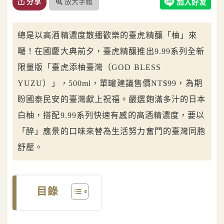
放大字體
分享
總是以高酒精濃度散播歡樂的臺虎精釀「柚」來
囉！在國慶大典前夕，臺虎精釀推出9.99系列全新
限量版「臺虎添柚臺灣（GOD BLESS
YUZU）」，500ml，單罐建議售價NT$99，為期
盼國泰民安的臺灣獻上祝福。嚴選飽滿多汁的日本
白柚，搭配9.99系列快速有感的高酒精濃度，要以
「醉」應景的口味來替為生活努力奮鬥的臺灣同胞
舒壓。
目錄