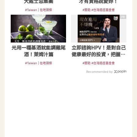
大威士忌集團
才有資格說愛妳！
#Taiwan | 在地頭條
#贊助 #台灣癌症基金會
PR
光用一種基酒就能調雞尾
立即諮詢HPV！是對自己
酒！萊姆汁篇
健康最好的投資，把握現
在不嫌晚！
#Taiwan | 在地頭條
#贊助 #台灣癌症基金會
Recommended by