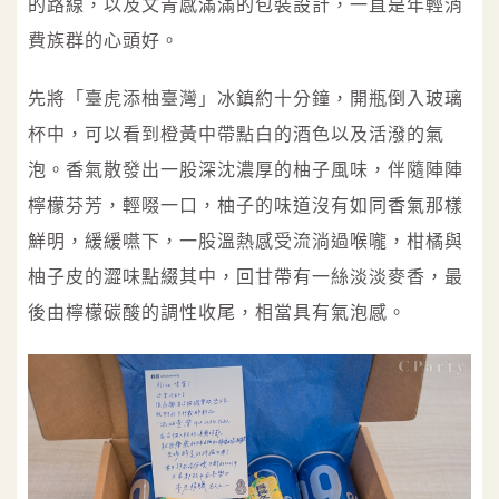
的路線，以及文青感滿滿的包裝設計，一直是年輕消
費族群的心頭好。
先將「臺虎添柚臺灣」冰鎮約十分鐘，開瓶倒入玻璃
杯中，可以看到橙黃中帶點白的酒色以及活潑的氣
泡。香氣散發出一股深沈濃厚的柚子風味，伴隨陣陣
檸檬芬芳，輕啜一口，柚子的味道沒有如同香氣那樣
鮮明，緩緩嚥下，一股溫熱感受流淌過喉嚨，柑橘與
柚子皮的澀味點綴其中，回甘帶有一絲淡淡麥香，最
後由檸檬碳酸的調性收尾，相當具有氣泡感。