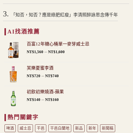
3.
「知否，知否？應是綠肥紅瘦」李清照醉詠思念傳千年
AI找酒推薦
百富12年糖心桶單一麥芽威士忌
價
–
NT$
1,560
NT$
1,600
格
範
芙樂夏蜜李酒
圍：
價
–
NT$
720
NT$
740
NT$1,560
格
到
範
NT$1,600
初飲初樂燒酒-蘋果
圍：
價
–
NT$
140
NT$
160
NT$720
格
到
範
NT$740
熱門關鍵字
圍：
NT$140
啤酒
威士忌
干邑
干邑白蘭地
新品
新年
新聞稿
到