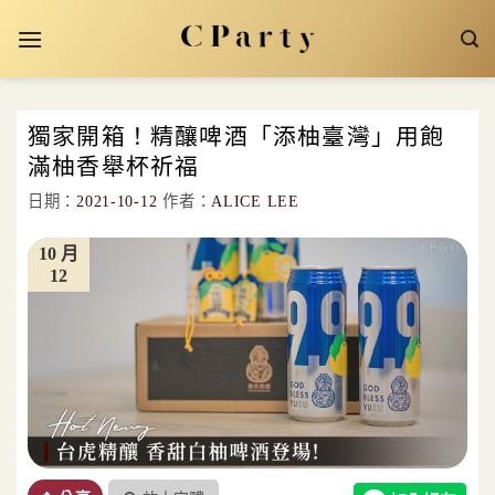
Skip
to
content
獨家開箱！精釀啤酒「添柚臺灣」用飽
滿柚香舉杯祈福
日期：
2021-10-12
作者：
ALICE LEE
10 月
12