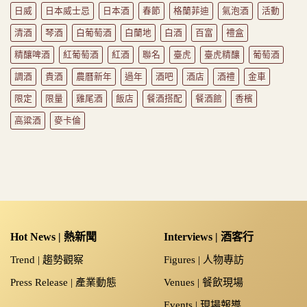
NT$160
日威
日本威士忌
日本酒
春節
格蘭菲迪
氣泡酒
活動
清酒
琴酒
白葡萄酒
白蘭地
白酒
百富
禮盒
精釀啤酒
紅葡萄酒
紅酒
聯名
臺虎
臺虎精釀
葡萄酒
調酒
貴酒
農曆新年
過年
酒吧
酒店
酒禮
金車
限定
限量
雞尾酒
飯店
餐酒搭配
餐酒館
香檳
高粱酒
麥卡倫
Hot News | 熱新聞
Interviews | 酒客行
Trend | 趨勢觀察
Figures | 人物專訪
Press Release | 產業動態
Venues | 餐飲現場
Events | 現場報導