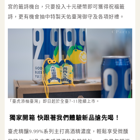
宮的籤詩機台，只要投入十元硬幣即可獲得祝福籤
詩，更有機會抽中特製天佑臺灣御守及各項好禮。
「臺虎添柚臺灣」即日起於全臺7-11陸續上市。
獨家開箱 快跟著我們體驗新品搶先喝！
臺虎精釀9.99%系列主打高酒精濃度，輕鬆享受微醺