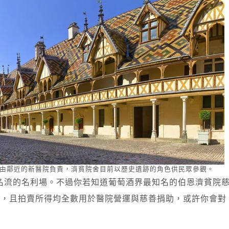
由鄰近的新醫院負責，濟貧院舍目前以歷史遺跡的角色供民眾參觀。
名流的名利場。不過你若知道葡萄酒界最知名的伯恩濟貧院
史，且拍賣所得均全數用於醫院營運與慈善捐助，或許你會對