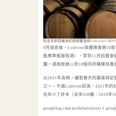
伯恩濟貧院釀酒莊園總釀酒師Ludivine GRIV
9月採收後，Ludivine與團隊會將
瓶標準瓶葡萄酒），等到11月拍賣
釀。酒商經過12到18個月的桶陳培
以2021年為例，儘管春天的霜害與
之一，不過Ludivine認為，202
往年少了許多（去年630桶、2019
googletag.cmd.push(function() { googl