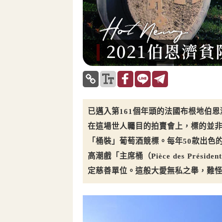
已邁入第161個年頭的法國布根地伯
在這場世人矚目的拍賣會上，標的並
「桶裝」葡萄酒競標。每年50款出色
高潮戲「主席桶（Pièce des Pr
定慈善單位。這般大愛無私之舉，難