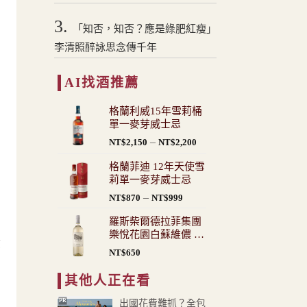
3.
「知否，知否？應是綠肥紅瘦」
李清照醉詠思念傳千年
AI找酒推薦
格蘭利威15年雪莉桶
單一麥芽威士忌
價
–
NT$
2,150
NT$
2,200
格
格蘭菲迪 12年天使雪
範
莉單一麥芽威士忌
圍：
價
–
NT$
870
NT$
999
NT$2,150
格
到
羅斯柴爾德拉菲集團
範
NT$2,200
樂悅花園白蘇維儂 白
圍：
慈
酒
NT$
650
NT$870
到
其他人正在看
NT$999
PR
出國花費難抓？全包