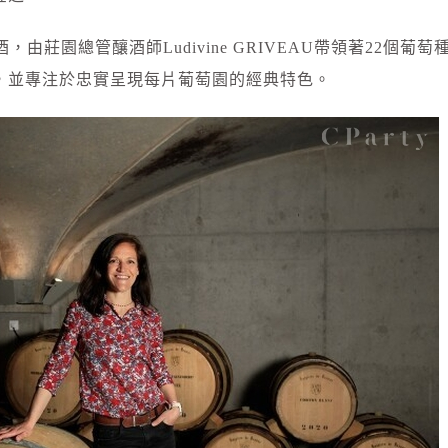
由莊園總管釀酒師Ludivine GRIVEAU帶領著22個葡萄
，並專注於忠實呈現每片葡萄園的經典特色。