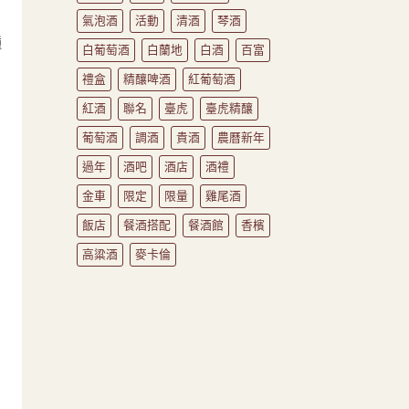
氣泡酒
活動
清酒
琴酒
種
白葡萄酒
白蘭地
白酒
百富
禮盒
精釀啤酒
紅葡萄酒
紅酒
聯名
臺虎
臺虎精釀
葡萄酒
調酒
貴酒
農曆新年
過年
酒吧
酒店
酒禮
金車
限定
限量
雞尾酒
飯店
餐酒搭配
餐酒館
香檳
高粱酒
麥卡倫