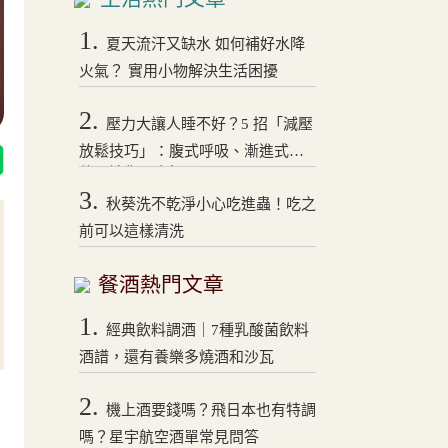
1.
夏天流汗又缺水 如何補好水降
火氣？ 實用小物解決生活困擾
2.
壓力大讓人睡不好？5 招「減壓
放鬆技巧」：腹式呼吸、漸進式拉
伸，讓你一夜好眠！
3.
秋葵洗不乾淨小心吃進蟲！吃之
前可以這樣清洗
餐酒熱門文章
1.
經典飲料調酒｜7種乳酸菌飲料
酒譜，還有養樂多燒酒和沙瓦
2.
機上酒要錢嗎？飛日本也有特調
嗎？星宇航空酒單常見問答