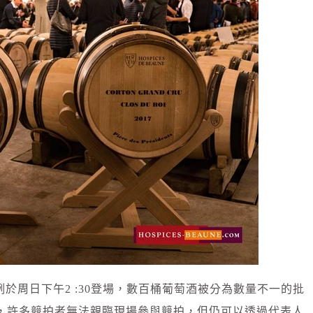
於周日下午2 :30登場，數百桶葡萄酒被分為數量不一的批
響，許多競拍者無法親臨現場參與競拍，但仍可以透過代表人