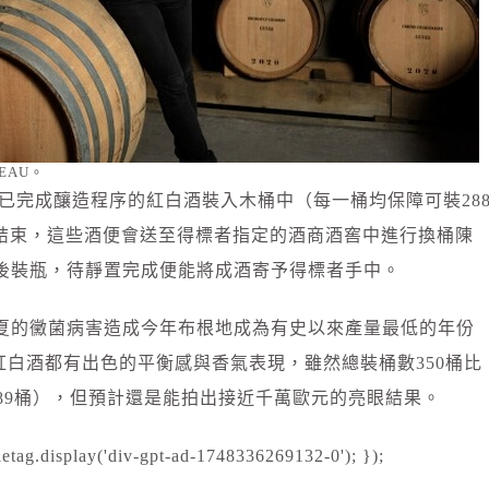
EAU。
50款已完成釀造程序的紅白酒裝入木桶中（每一桶均保障可裝28
會結束，這些酒便會送至得標者指定的酒商酒窖中進行換桶陳
養後裝瓶，待靜置完成便能將成酒寄予得標者手中。
初夏的黴菌病害造成今年布根地成為有史以來產量最低的年份
1年的紅白酒都有出色的平衡感與香氣表現，雖然總裝桶數350桶比
年589桶），但預計還是能拍出接近千萬歐元的亮眼結果。
etag.display('div-gpt-ad-1748336269132-0'); });