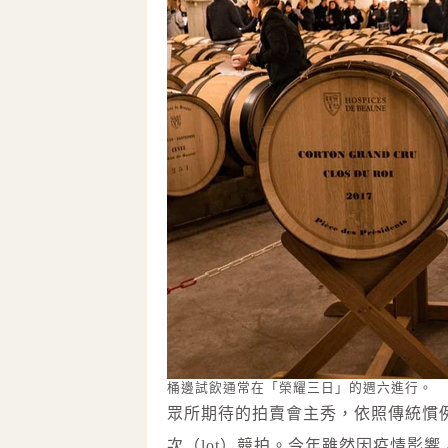
桶邊試飲通常在「榮耀三日」的週六進行。
眾所期待的拍賣會主秀，依照傳統慣例
次（lot）競拍。今年雖然因疫情影