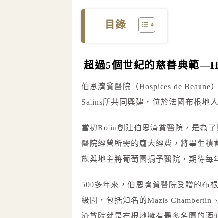
目錄
超過5個世紀的慈善典範—Hosp
伯恩濟貧醫院（Hospices de Beaune
Salins所共同興建，位於法國布根地
當初Rolin創建伯恩濟貧醫院，是
醫院經營所需的龐大經費，將畢生積
族與地主將葡萄園捐予醫院，期待每
500多年來，伯恩濟貧醫院受贈的布
級園，包括知名的Mazis Chambertin、C
濟貧院就是布根地擁有最多名園的酒