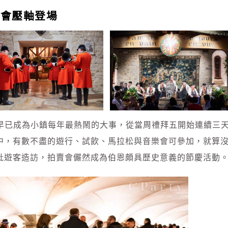
賣會壓軸登場
會早已成為小鎮每年最熱鬧的大事，從當周禮拜五開始連續三
uses）」中，有數不盡的遊行、試飲、馬拉松與音樂會可參加，就算
批遊客造訪，拍賣會儼然成為伯恩頗具歷史意義的節慶活動