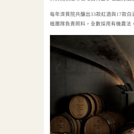
每年濟貧院共釀出33款紅酒與17款白酒，
植團隊負責照料，全數採用有機農法