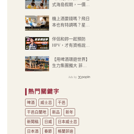
式海島假期，一價搞
定食宿玩樂，省錢更
省心！
機上酒要錢嗎？飛日
本也有特調嗎？星宇
航空酒單常見問答
PR
伴侶和妳一起預防
HPV，才有資格說愛
妳！
【用啤酒環遊世界】
生力集團獨大 菲律
賓啤酒
Ads by
貴
熱門關鍵字
啤酒
威士忌
干邑
干邑白蘭地
新品
新年
新聞稿
日威
日本威士忌
日本酒
春節
格蘭菲迪