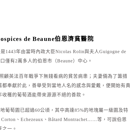
ices de Beaune伯恩濟貧醫院
）是1443年由當時內政大臣Nicolas Rolin與夫人Guigogne de
人口僅有2萬多人的伯恩市（Beaune）中心。
為了照顧英法百年戰爭下無錢看病的貧苦病患；夫妻倆為了籌措
蓄都奉獻於此，善舉受到當地人名的感念與愛戴，便開始有
年收穫的葡萄酒能帶來源源不絕的善款。
根地葡萄園已超過60公頃，其中高達85%的地塊屬一級園及特
orton、Echezeaux、Bâtard Montrachet……等，可說伯恩
莊之一。