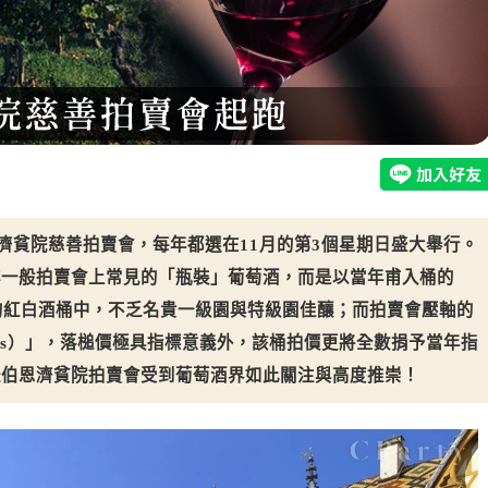
恩濟貧院慈善拍賣會，每年都選在11月的第3個星期日盛大舉行。
非一般拍賣會上常見的「瓶裝」葡萄酒，而是以當年甫入桶的
的紅白酒桶中，不乏名貴一級園與特級園佳釀；而拍賣會壓軸的
ésidents）」，落槌價極具指標意義外，該桶拍價更將全數捐予當年指
怪伯恩濟貧院拍賣會受到葡萄酒界如此關注與高度推崇！