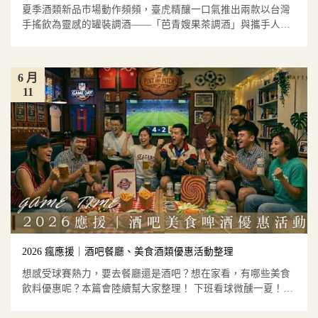
夏季酒類新品市場動作頻頻，臺虎精釀一口氣推出兩款以台灣
手搖飲為靈感的罐裝調酒——「芭青嫂果茶調酒」與攜手人氣
手搖品牌大茗...
6 月
11
2026 瘋應援｜酒吧餐廳、美食酒類優惠活動整理
想感受球賽熱力，要去餐廳還是酒吧？想在家看，有哪些美食
飲料優惠呢？本篇會陸續幫大家整理！ 下班看球微醺一夏！
LillA指...