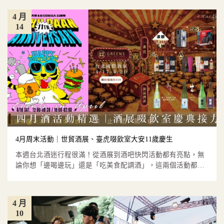
4 月
14
4月周末活動｜世貿酒展、臺虎啜飲室大安11歲慶生
本週台北酒迷行程很滿！從酒展到酒吧快閃活動都有亮點，無
論你想「邊喝邊玩」還是「吃美食配調酒」，這兩個活動都值
得排進行程。...
4 月
10