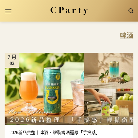
Skip
to
content
啤酒
7 月
02
2026新品彙整｜啤酒、罐裝調酒還原「手搖感」