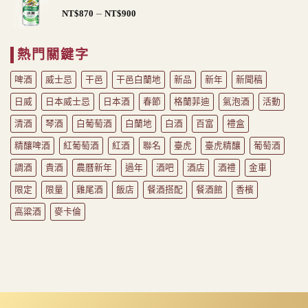
圍：
價
–
NT$
870
NT$
900
NT$140
格
到
範
NT$160
熱門關鍵字
圍：
NT$870
啤酒
威士忌
干邑
干邑白蘭地
新品
新年
新聞稿
到
NT$900
日威
日本威士忌
日本酒
春節
格蘭菲迪
氣泡酒
活動
清酒
琴酒
白葡萄酒
白蘭地
白酒
百富
禮盒
精釀啤酒
紅葡萄酒
紅酒
聯名
臺虎
臺虎精釀
葡萄酒
調酒
貴酒
農曆新年
過年
酒吧
酒店
酒禮
金車
限定
限量
雞尾酒
飯店
餐酒搭配
餐酒館
香檳
高粱酒
麥卡倫