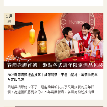
廳特別以古埃...
1 月
28
2026春節酒類禮盒推薦｜紅葡萄酒、干邑白蘭地、啤酒推馬年
限定版包裝
圍爐與相聚總少不了一瓶能夠與親友共享又可搭餐的馬年好
酒。為迎接即將到來的2026年農曆新春，各酒商紛紛推出世界
級知名紅葡...