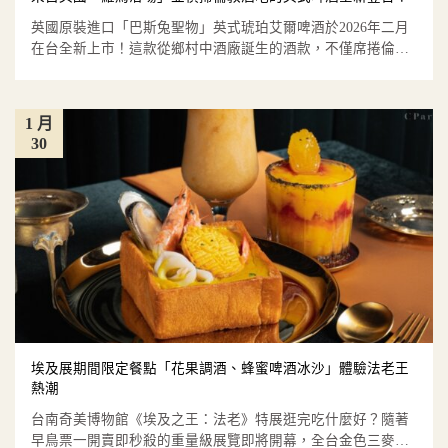
英國原裝進口「巴斯兔聖物」英式琥珀艾爾啤酒於2026年二月
在台全新上市！這款從鄉村中酒廠誕生的酒款，不僅席捲倫敦
各大啤酒...
1 月
30
埃及展期間限定餐點「花果調酒、蜂蜜啤酒冰沙」體驗法老王
熱潮
台南奇美博物館《埃及之王：法老》特展逛完吃什麼好？隨著
早鳥票一開賣即秒殺的重量級展覽即將開幕，全台金色三麥餐