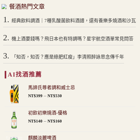
餐酒熱門文章
1.
經典飲料調酒｜7種乳酸菌飲料酒譜，還有養樂多燒酒和沙瓦
2.
機上酒要錢嗎？飛日本也有特調嗎？星宇航空酒單常見問答
3.
「知否，知否？應是綠肥紅瘦」李清照醉詠思念傳千年
AI找酒推薦
馬諦氏尊者調和威士忌
價
–
NT$
399
NT$
530
格
範
初飲初樂燒酒-優格
圍：
價
–
NT$
140
NT$
160
NT$399
格
到
範
NT$530
麒麟淡麗啤酒