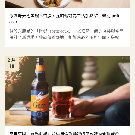
冰湖野米輕盈碗不怕胖，瓦帕鬆餅為生活加點甜｜微兜 petit
doux
位於永康街的「微兜（petit doux）」以煥然一新的店裝與空間
設計全新登場！強調優雅舒適且細膩貼心的風格氛圍，搭配
再...
2 月
10
來自英國「羅馬浴場」並橫掃倫敦酒吧的英式啤酒全新登台！