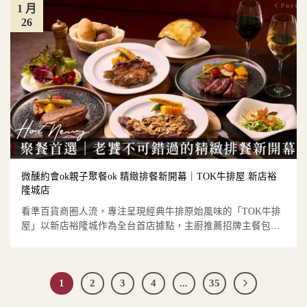
1 月
26
微醺約會ok親子聚餐ok 精緻排餐新開幕｜TOK牛排屋 新店裕
隆城店
看準百貨商圈人流，專注呈現經典牛排原始風味的「TOK牛排
屋」以新店裕隆城作為全台首店據點，主廚推薦招牌主餐包
括：鋪滿金黃...
1
2
3
4
...
35