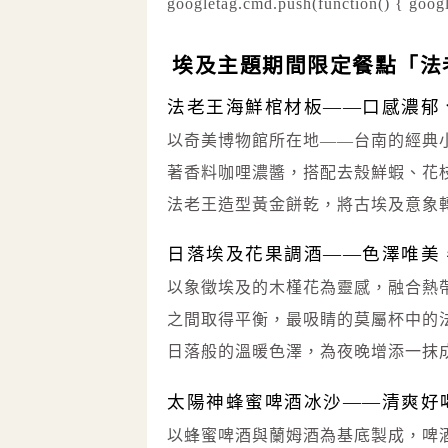
googletag.cmd.push(function() { googl
埃及主題期間限定餐點「法
法老王海鮮棺材板——口感濃郁
以奇美博物館所在地——台南的經典
著香料咖哩濃醬，搭配去殼鮮蝦、花
法老王造型黃金餅乾，將古埃及意象
日落埃及花果調酒——色澤唯美
以象徵埃及的木槿花為靈感，融合熱
之間取得平衡，最吸睛的莫屬杯中的
日落般的溫暖色澤，為夜晚增添一抹
太陽神蜂蜜啤酒冰沙——清爽好
以蜂蜜啤酒與蘭姆酒為基底製成，啤