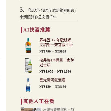
3.
「知否，知否？應是綠肥紅瘦」
李清照醉詠思念傳千年
AI找酒推薦
蘇格登 12 年歐版達
夫鎮單一麥芽威士忌
價
–
NT$
790
NT$
999
格
生
拉弗格1/4桶單一麥芽
範
威士忌
圍：
價
–
NT$
1,050
NT$
1,080
NT$790
格
到
飲
星光清河氣泡酒
範
NT$999
價
–
圍：
NT$
150
NT$
180
格
NT$1,050
範
到
其他人正在看
圍：
NT$1,080
NT$150
PR
出遊只要帶這瓶，氣