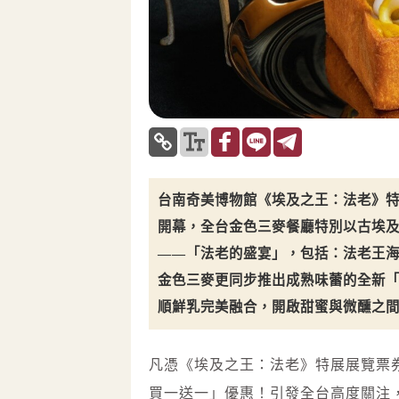
台南奇美博物館《埃及之王：法老》
開幕，全台金色三麥餐廳特別以古埃及
——「法老的盛宴」，包括：法老王
金色三麥更同步推出成熟味蕾的全新
順鮮乳完美融合，開啟甜蜜與微醺之
凡憑《埃及之王：法老》特展展覽票
買一送一」優惠！引發全台高度關注