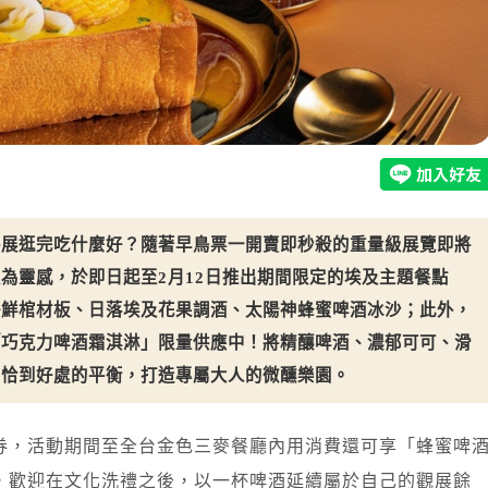
特展逛完吃什麼好？隨著早鳥票一開賣即秒殺的重量級展覽即將
為靈感，於即日起至2月12日推出期間限定的埃及主題餐點
海鮮棺材板、日落埃及花果調酒、太陽神蜂蜜啤酒冰沙；此外，
「巧克力啤酒霜淇淋」限量供應中！將精釀啤酒、濃郁可可、滑
間恰到好處的平衡，打造專屬大人的微醺樂園。
券，活動期間至全台金色三麥餐廳內用消費還可享「蜂蜜啤
，歡迎在文化洗禮之後，以一杯啤酒延續屬於自己的觀展餘