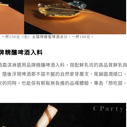
一杯250元（右）太陽神蜂蜜啤酒冰沙，一杯180元。
牌精釀啤酒入料
酒霜淇淋選用品牌精釀啤酒入料，搭配鮮乳坊的高品質鮮乳
，隨後浮現啤酒那不甜不膩的自然麥芽層次，尾韻圓潤順口
次的同時，也能保有輕鬆無負擔的品嚐體驗，專為「想吃甜