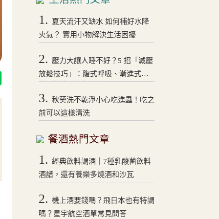
1.
夏天流汗又缺水 如何補好水降
火氣？ 實用小物解決生活困擾
2.
壓力大讓人睡不好？5 招「減壓
放鬆技巧」：腹式呼吸、漸進式拉
伸，讓你一夜好眠！
3.
秋葵洗不乾淨小心吃進蟲！吃之
前可以這樣清洗
餐酒熱門文章
1.
經典飲料調酒｜7種乳酸菌飲料
酒譜，還有養樂多燒酒和沙瓦
2.
酒
機上酒要錢嗎？飛日本也有特調
嗎？星宇航空酒單常見問答