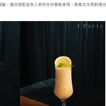
解膩，適合搭配金色三麥的任何餐點享用，致敬古文明對陽