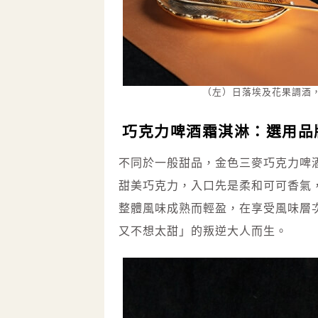
（左）日落埃及花果調酒，
巧克力啤酒霜淇淋：選用品
不同於一般甜品，金色三麥巧克力啤
甜美巧克力，入口先是柔和可可香氣
整體風味成熟而輕盈，在享受風味層
又不想太甜」的叛逆大人而生。