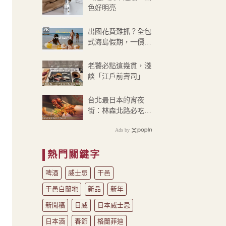
到
色好明亮
NT$180
PR
出國花費難抓？全包
式海島假期，一價搞
定食宿玩樂，省錢更
省心！
老饕必點這幾貫，淺
談「江戶前壽司」
台北最日本的宵夜
街：林森北路必吃8
家美食
Ads by
熱門關鍵字
啤酒
威士忌
干邑
干邑白蘭地
新品
新年
新聞稿
日威
日本威士忌
日本酒
春節
格蘭菲迪