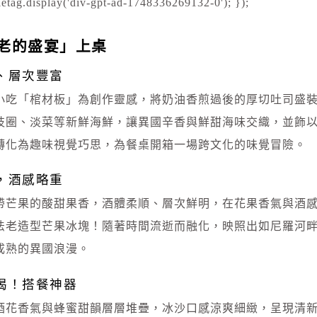
etag.display('div-gpt-ad-1748336269132-0'); });
老的盛宴」上桌
、層次豐富
小吃「棺材板」為創作靈感，將奶油香煎過後的厚切吐司盛
枝圈、淡菜等新鮮海鮮，讓異國辛香與鮮甜海味交織，並飾
轉化為趣味視覺巧思，為餐桌開箱一場跨文化的味覺冒險。
，酒感略重
帶芒果的酸甜果香，酒體柔順、層次鮮明，在花果香氣與酒
法老造型芒果冰塊！隨著時間流逝而融化，映照出如尼羅河
成熟的異國浪漫。
喝！搭餐神器
酒花香氣與蜂蜜甜韻層層堆疊，冰沙口感涼爽細緻，呈現清