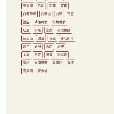
氣泡酒
活動
清酒
琴酒
白葡萄酒
白蘭地
白酒
百富
禮盒
精釀啤酒
紅葡萄酒
紅酒
聯名
臺虎
臺虎精釀
裝
葡萄酒
調酒
貴酒
農曆新年
以
過年
酒吧
酒店
酒禮
金車
限定
限量
雞尾酒
飯店
餐酒搭配
餐酒館
香檳
高粱酒
麥卡倫
感
畔
新