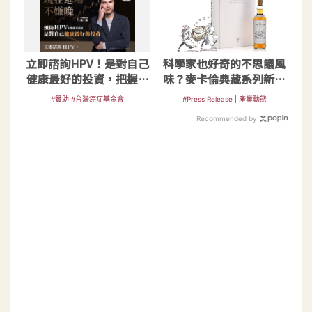
立即諮詢HPV！是對自己
科學家也好奇的不思議風
健康最好的投資，把握現
味？麥卡倫典藏系列新作
在不嫌晚！
初登場
#贊助 #台灣癌症基金會
#Press Release | 產業動態
Recommended by