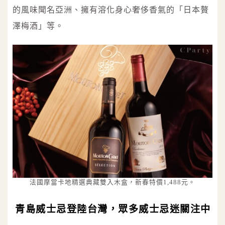
的風味聞名亞洲、擁有溶化身心奢侈香氣的「日本贅
澤梅酒」等。
法國摩當卡地精選典藏雙入木盒，新春特價1,488元。
青島威士忌登陸台灣，眾多威士忌迷關注中