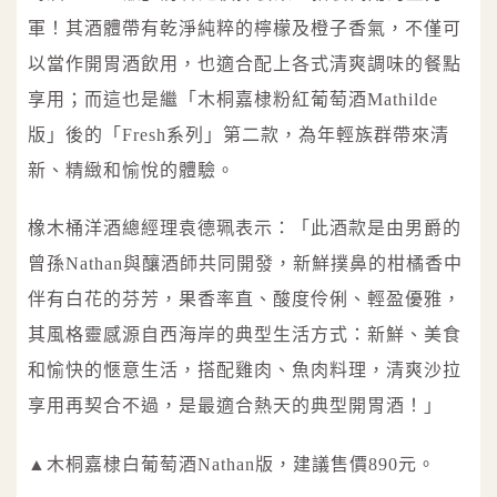
軍！其酒體帶有乾淨純粹的檸檬及橙子香氣，不僅可
以當作開胃酒飲用，也適合配上各式清爽調味的餐點
享用；而這也是繼「木桐嘉棣粉紅葡萄酒Mathilde
版」後的「Fresh系列」第二款，為年輕族群帶來清
新、精緻和愉悅的體驗。
橡木桶洋酒總經理袁德珮表示：「此酒款是由男爵的
曾孫Nathan與釀酒師共同開發，新鮮撲鼻的柑橘香中
伴有白花的芬芳，果香率直、酸度伶俐、輕盈優雅，
其風格靈感源自西海岸的典型生活方式：新鮮、美食
和愉快的愜意生活，搭配雞肉、魚肉料理，清爽沙拉
享用再契合不過，是最適合熱天的典型開胃酒！」
▲木桐嘉棣白葡萄酒Nathan版，建議售價890元。