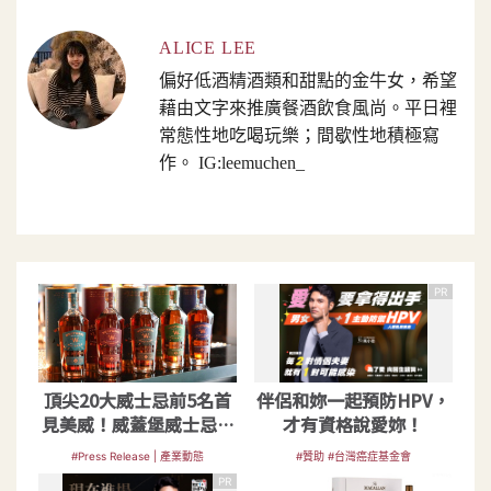
ALICE LEE
偏好低酒精酒類和甜點的金牛女，希望
藉由文字來推廣餐酒飲食風尚。平日裡
常態性地吃喝玩樂；間歇性地積極寫
作。 IG:leemuchen_
PR
頂尖20大威士忌前5名首
伴侶和妳一起預防HPV，
見美威！威蓋堡威士忌，
才有資格說愛妳！
台灣也喝得到囉！
#Press Release | 產業動態
#贊助 #台灣癌症基金會
PR