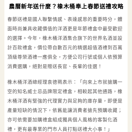
農曆新年送什麼？橡木桶奉上春節送禮攻略
春節送禮是國人聯繫情感、表達感恩的重要時分，體
面時尚兼具收藏價值的洋酒更是年節禮盒中最受歡迎
的選擇。今年，橡木桶洋酒集合旗下的世界名酒並設
計百款禮盒，價位帶自數百元的精選超值酒禮到百萬
頂級尊榮酒禮一應俱全，方便公司行號或個人依預算
消費選購，絕對是贈送長官、長輩的佳選！
橡木桶洋酒總經理袁德珮表示：「向來上市就搶購一
空的知名威士忌品牌限定禮盒，相較起其他通路，橡
木桶洋酒有堅強的代理實力與足夠的庫存量，即便是
產量短缺的情況下，依舊能讓消費者搶先預購收藏；
亦可依需要加購禮盒組成獨具個人風格的客製化酒
禮，更有最專業的門市人員打點送禮大小事！」