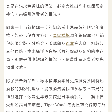
其是在講求色香味的酒業，必定會推出許多應節限定
禮盒，來吸引消費者的目光。
向來一上市就搶購一空的知名威士忌品牌的限定年度
禮，如麥卡倫春宴系列、
皇家禮炮
23年福爾摩沙年節
包裝限定版、蘇格登、噶瑪蘭及
百富
等大廠，相較起
其他通路，橡木桶洋酒良好形象的保證及足夠的庫存
量，即便是供應短缺的情況下，依舊能讓消費者搶先
預購收藏。
除了廣告商品外，橡木桶洋酒本身更是擁有多國特色
酒款的獨家代理權，能讓消費者找到多樣或不常見的
禮盒選擇，像是近年最受歡迎日本酒系列——旗下備
受知名高爾夫球選手Tiger Woods老虎伍兹喜愛的青乃