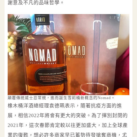
謝意及不凡的品味哲學。
顛覆傳統威士忌常規，進而誕生雪莉桶新概念的Nomad。
橡木桶洋酒總經理袁德珮表示，隨著抗疫方面的進
展，相信2022年將會有更大的突破。為了揮別封閉的
2021年，這次春節肯定較以往更加盛大，加上全球產
業的復甦，想必許多商家早已蓄勢待發搶奪商機，尤