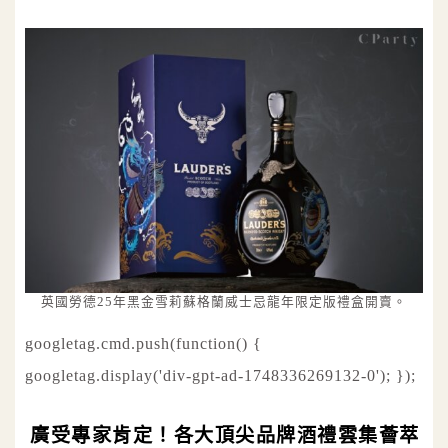
英國勞德25年黑金雪莉蘇格蘭威士忌龍年限定版禮盒開賣。
googletag.cmd.push(function() {
googletag.display('div-gpt-ad-1748336269132-0'); });
廣受專家肯定！各大頂尖品牌酒禮雲集薈萃