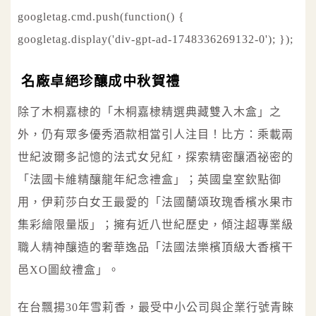
googletag.cmd.push(function() {
googletag.display('div-gpt-ad-1748336269132-0'); });
名廠卓絕珍釀成中秋賀禮
除了木桐嘉棣的「木桐嘉棣精選典藏雙入木盒」之
外，仍有眾多優秀酒款相當引人注目！比方：乘載兩
世紀波爾多記憶的法式女兒紅，探索精密釀酒祕密的
「法國卡維精釀龍年紀念禮盒」；英國皇室欽點御
用，伊莉莎白女王最愛的「法國蘭頌玫瑰香檳水果市
集彩繪限量版」；擁有近八世紀歷史，傾注超專業級
職人精神釀造的奢華逸品「法國法樂檳頂級大香檳干
邑XO圖紋禮盒」。
在台飄揚30年雪莉香，最受中小公司與企業行號青睞