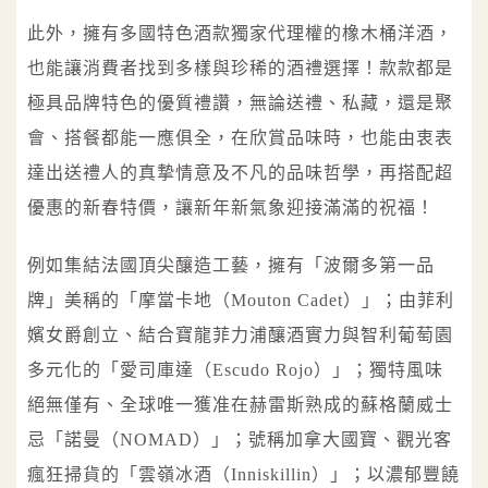
此外，擁有多國特色酒款獨家代理權的橡木桶洋酒，
也能讓消費者找到多樣與珍稀的酒禮選擇！款款都是
極具品牌特色的優質禮讚，無論送禮、私藏，還是聚
會、搭餐都能一應俱全，在欣賞品味時，也能由衷表
達出送禮人的真摯情意及不凡的品味哲學，再搭配超
優惠的新春特價，讓新年新氣象迎接滿滿的祝福！
例如集結法國頂尖釀造工藝，擁有「波爾多第一品
牌」美稱的「摩當卡地（Mouton Cadet）」；由菲利
嬪女爵創立、結合寶龍菲力浦釀酒實力與智利葡萄園
多元化的「愛司庫達（Escudo Rojo）」；獨特風味
絕無僅有、全球唯一獲准在赫雷斯熟成的蘇格蘭威士
忌「諾曼（NOMAD）」；號稱加拿大國寶、觀光客
瘋狂掃貨的「雲嶺冰酒（Inniskillin）」；以濃郁豐饒