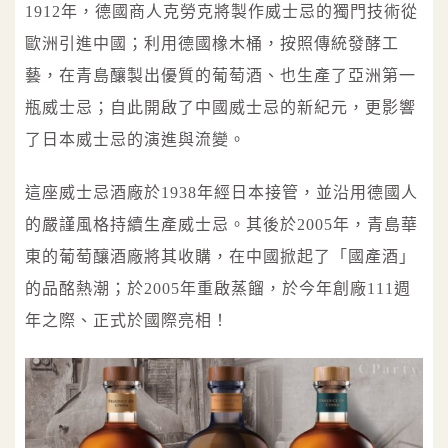
1912年，德國商人克勞克將製作威士忌的獨門技術從
歐洲引進中國；利用德國橡木桶，按照傳統發酵工
藝，在青島釀製出優質的葡萄酒、也生產了亞洲第一
瓶威士忌；自此開啟了中國威士忌的新紀元，更影響
了日本威士忌的演進與流變。
這座威士忌酒廠於1938年經日本接管，並沿用德國人
的嚴謹風格持續生產威士忌。其後於2005年，青島華
東的葡萄釀酒廠將其收購，在中國掀起了「國產酒」
的品酩熱潮；於2005年重啟蒸餾，於今年創廠111週
年之際、正式於國際亮相！