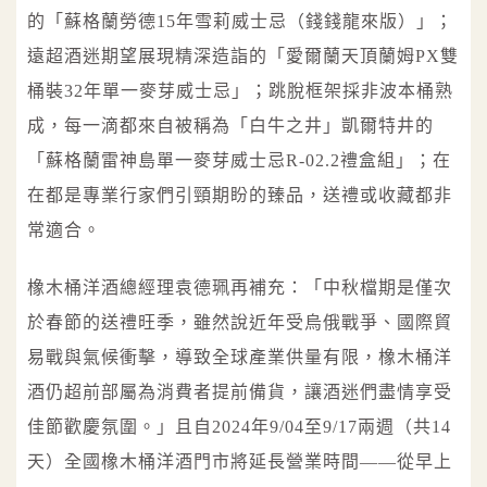
的「蘇格蘭勞德15年雪莉威士忌（錢錢龍來版）」；
遠超酒迷期望展現精深造詣的「愛爾蘭天頂蘭姆PX雙
桶裝32年單一麥芽威士忌」；跳脫框架採非波本桶熟
成，每一滴都來自被稱為「白牛之井」凱爾特井的
「蘇格蘭雷神島單一麥芽威士忌R-02.2禮盒組」；在
在都是專業行家們引頸期盼的臻品，送禮或收藏都非
常適合。
橡木桶洋酒總經理袁德珮再補充：「中秋檔期是僅次
於春節的送禮旺季，雖然說近年受烏俄戰爭、國際貿
易戰與氣候衝擊，導致全球產業供量有限，橡木桶洋
酒仍超前部屬為消費者提前備貨，讓酒迷們盡情享受
佳節歡慶氛圍。」且自2024年9/04至9/17兩週（共14
天）全國橡木桶洋酒門市將延長營業時間——從早上