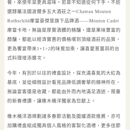
餐，來使年菜更具滋味。若是不知道從何下手，不妨
選隸屬法國波爾多五大酒莊之一Chateau Mouton
Rothschild摩當豪傑堡旗下品牌酒——Mouton Cadet
摩當卡地，無論是厚實酒體的精釀，還是果味豐富的
醇釀，都能以經濟實惠的價格嚐到頂級酒莊的品質，
更為饗宴帶來1+1>2的味覺加乘，讓喜愛蔥薑蒜的台
式料理增添層次。
今年，有別於以往的禮盒設計，採充滿喜氣的大紅為
基底，並從細微設計看見品牌低調奢華的精神所在，
無論宴客還是收藏，都能由外而內地滿足酒迷，限量
的新春禮讚，讓橡木桶洋獨家為您獻上。
橡木桶洋酒規劃諸多春節活動及圍爐酒款推薦，亦可
加購禮盒組成獨具個人風格的客製化酒禮，更多佳節