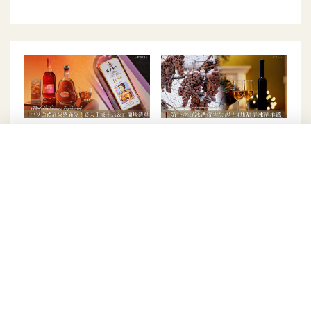
2025中秋酒禮推薦2｜獲
第一次買冰酒就零失誤！
獎威士忌超搭烤肉、絕美
4瓶甜美冰酒酒款推薦
酒標設計瓶身白蘭地
#促銷優惠/禮盒
#Top Story | 主題故事
【用啤酒環遊世界】土耳
職棒之父打造棒球主題飯
其啤酒 救贖炎熱天氣
店｜名人堂、安打西餐廳
開箱
#Headline | 編輯推薦
#星級飯店
Recommended by