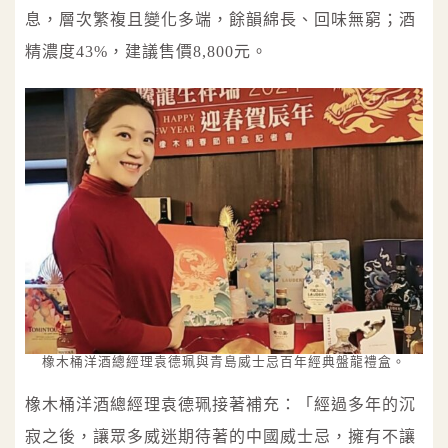
息，層次繁複且變化多端，餘韻綿長、回味無窮；酒
精濃度43%，建議售價8,800元。
橡木桶洋酒總經理袁德珮與青島威士忌百年經典盤龍禮盒。
橡木桶洋酒總經理袁德珮接著補充：「經過多年的沉
寂之後，讓眾多威迷期待著的中國威士忌，擁有不讓