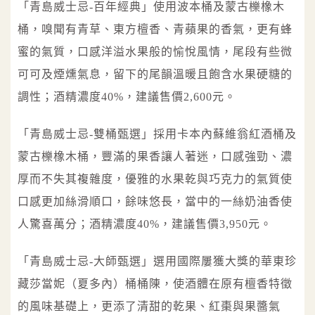
「青島威士忌-百年經典」使用波本桶及蒙古櫟橡木
桶，嗅聞有青草、東方檀香、青蘋果的香氣，更有蜂
蜜的氣質，口感洋溢水果般的愉悅風情，尾段有些微
可可及煙燻氣息，留下的尾韻溫暖且飽含水果硬糖的
調性；酒精濃度40%，建議售價2,600元。
「青島威士忌-雙桶甄選」採用卡本內蘇維翁紅酒桶及
蒙古櫟橡木桶，豐滿的果香讓人著迷，口感強勁、濃
厚而不失其複雜度，優雅的水果乾與巧克力的氣質使
口感更加絲滑順口，餘味悠長，當中的一絲奶油香使
人驚喜萬分；酒精濃度40%，建議售價3,950元。
「青島威士忌-大師甄選」選用國際屢獲大獎的華東珍
藏莎當妮（夏多內）桶桶陳，使酒體在原有檀香特徵
的風味基礎上，更添了清甜的乾果、紅棗與果醬氣