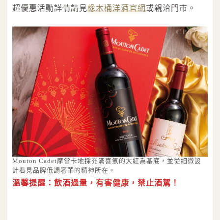
超優惠活動詳情請見
橡木桶洋酒官網
或親洽門市。
Mouton Cadet摩當卡地採充滿喜氣的大紅為基底，並從細微設
計看見品牌低調奢華的精神所在。
溫馨提醒：飲酒過量，有害健康，禁止酒駕！