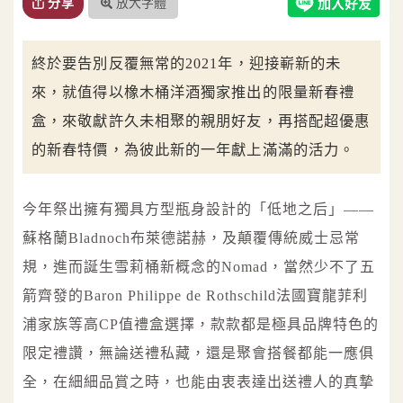
放大字體
分享
終於要告別反覆無常的2021年，迎接嶄新的未
來，就值得以橡木桶洋酒獨家推出的限量新春禮
盒，來敬獻許久未相聚的親朋好友，再搭配超優惠
的新春特價，為彼此新的一年獻上滿滿的活力。
今年祭出擁有獨具方型瓶身設計的「低地之后」——
蘇格蘭Bladnoch布萊德諾赫，及顛覆傳統威士忌常
規，進而誕生雪莉桶新概念的Nomad，當然少不了五
箭齊發的Baron Philippe de Rothschild法國寶龍菲利
浦家族等高CP值禮盒選擇，款款都是極具品牌特色的
限定禮讚，無論送禮私藏，還是聚會搭餐都能一應俱
全，在細細品賞之時，也能由衷表達出送禮人的真摯