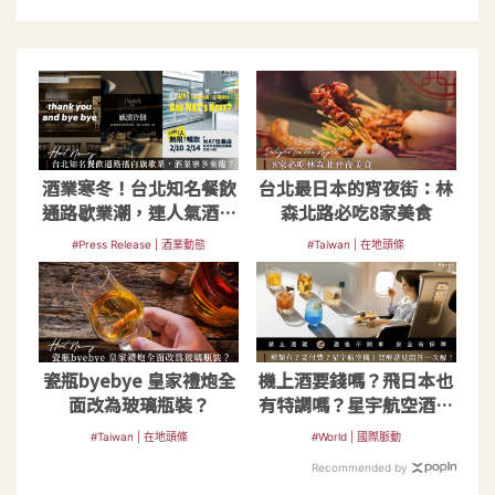
酒業寒冬！台北知名餐飲
台北最日本的宵夜街：林
通路歇業潮，連人氣酒吧
森北路必吃8家美食
也關門
#Press Release | 酒業動態
#Taiwan | 在地頭條
瓷瓶byebye 皇家禮炮全
機上酒要錢嗎？飛日本也
面改為玻璃瓶裝？
有特調嗎？星宇航空酒單
常見問答
#Taiwan | 在地頭條
#World | 國際脈動
Recommended by