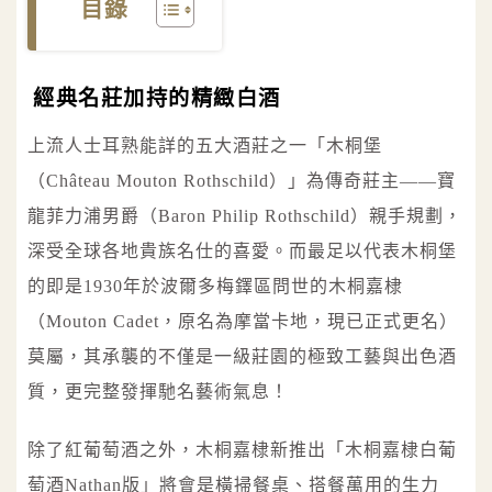
目錄
經典名莊加持的精緻白酒
上流人士耳熟能詳的五大酒莊之一「木桐堡
（Château Mouton Rothschild）」為傳奇莊主——寶
龍菲力浦男爵（Baron Philip Rothschild）親手規劃，
深受全球各地貴族名仕的喜愛。而最足以代表木桐堡
的即是1930年於波爾多梅鐸區問世的木桐嘉棣
（Mouton Cadet，原名為摩當卡地，現已正式更名）
莫屬，其承襲的不僅是一級莊園的極致工藝與出色酒
質，更完整發揮馳名藝術氣息！
除了紅葡萄酒之外，木桐嘉棣新推出「木桐嘉棣白葡
萄酒Nathan版」將會是橫掃餐桌、搭餐萬用的生力