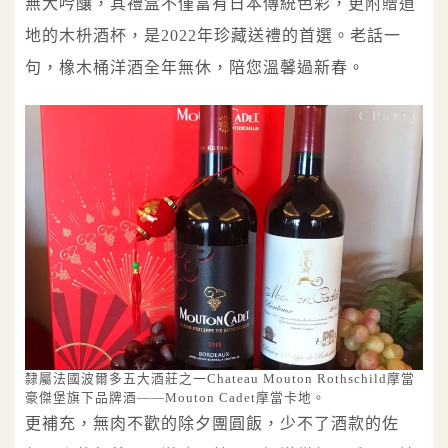
無大吟釀，其禮盒不僅富有日本傳統色彩，更附贈道
地的木枡酒杯，是2022年珍藏送禮的首選。老話一
句，橡木桶洋酒全年無休，陪您溫馨過新春。
隸屬法國波爾多五大酒莊之一Chateau Mouton Rothschild摩當
豪傑堡旗下品牌酒——Mouton Cadet摩當卡地。
更補充，無肉不歡的除夕團圓飯，少不了酒款的佐