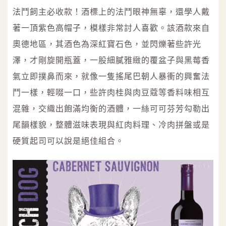
法鬥飼主必收款！酒標上的法鬥眼神無辜，還學人戴
著一頂紫色高帽子，模樣非常討人喜歡。該酒款來自
奧德地區，其酒色為深紅寶石色，並閃爍著些許光
澤，才剛旋開瓶蓋，一股細膩雅緻的覆盆子與黑莓香
氣立即撲鼻而來，就像一隻搖尾巴朝人暴衝的興奮法
鬥一樣，輕啜一口，些許肉桂與肉豆蔻等香料味相互
混雜，交織出飽滿均衡的酒體，一絲可可芬芳勾勒出
尾韻樣貌，整體滋味表現與紅肉料理、冷肉拼盤或是
硬質起司可以說是絕佳組合。