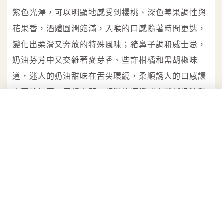
紫色光澤，可以明顯地感受到櫻桃、深色莓果調性與
花果香，酒體圓潤飽滿，入喉的口感隨著時間更迭，
變化出柔滑又奔放的特殊風味；豬鼻子調和威士忌，
奶油芬芳中又交雜著麥芽香、些許柑橘和黑胡椒味
道，迷人的奶油甜味在舌尖環繞，柔順誘人的口感讓
人回味無窮，尾韻中等，輕微的煙燻感交織鹹奶油和
焦糖香。
主圖／胡家芸
溫馨提醒：飲酒過量，有害健康，禁止酒駕！
ALICE LEE