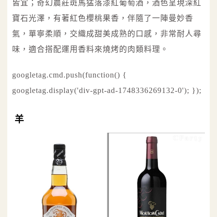
皆宜；奇幻農莊斑馬猛落漆紅葡萄酒，酒色呈現深紅
寶石光澤，有著紅色櫻桃果香，伴隨了一陣曼妙香
氣，單寧柔順，交織成甜美成熟的口感，非常耐人尋
味，適合搭配運用香料來燒烤的肉類料理。
googletag.cmd.push(function() {
googletag.display('div-gpt-ad-1748336269132-0'); });
羊