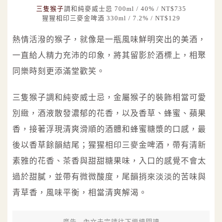
三隻猴子
調和純麥威士忌 700ml / 40% / NT$735
猩猩相印三麥金啤酒 330ml / 7.2% / NT$129
熱情活潑的猴子，就像是一瓶風味鮮明突出的美酒，
一直給人精力充沛的印象，將其留影於酒標上，相聚
同樂時刻更添滿堂歡笑。
三隻猴子調和純麥威士忌，金屬猴子的裝飾相當可愛
別緻，酒液散發濃郁的花香，以及香草、蜂蜜、蘋果
香，接著浮現清爽滑順的酒體和蜂蜜糖漿的口感，最
後以香草餘韻結尾；猩猩相印三麥金啤酒，帶有清新
素雅的花香、茶香與甜甜糖果味，入口的感覺不會太
過於甜膩，並帶有微微酸度，尾韻捎來淡淡的苦味與
青草香，風味平衡，相當清爽解渴。
廣告 - 內文未完請往下繼續閱讀