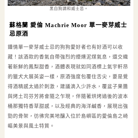
黑白狗調和威士忌。
蘇格蘭 愛倫 Machrie Moor 單一麥芽威士
忌原酒
鍾情單一麥芽威士忌的狗狗愛好者也有好酒可以收
藏！該酒款的香氣自帶強烈的煙燻泥煤氣息，還交織
著新鮮的鳳梨甜香，酒體表現就如同酒標上氣宇軒昂
的獵犬大展英姿一樣，原酒強度包覆住舌尖，要是覺
得酒精感太過於刺激，建議滴入少許水，覆盆子果醬
與烤土司芬芳將會隨之乍現，伴隨著烘烤過後的波本
桶那獨特香草甜感，以及經典的海洋鹹香，展現出強
勁的骨架，彷彿完美地釀入位於島嶼區的愛倫島之崎
嶇美景與風土特質。