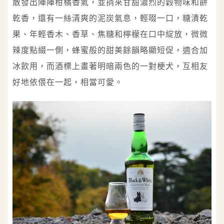
散發出陣陣柑橘香氣，並捎來甘甜濃烈的穀物味和餅
乾香，還有一絲清爽的泥炭氣息，輕啜一口，糖漬乾
果、年輕香木、香草、焦糖和檸檬在口中綻放，微微
辣度點綴一側，蜂蜜般的甜美餘韻略顯短促，適合加
冰飲用，而酒標上畫著明暗兩色的一對梗犬，互相友
好地依偎在一起，相當可愛。