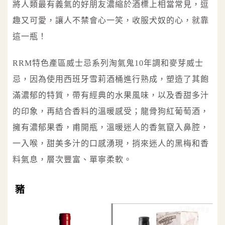
將人類最有義氣的好朋友濃縮於酒標上相當常見，逗
趣又可愛，讓人不禁會心一笑，收服犬奴的心，就靠
這一瓶！
RRM特色產區威士忌系列淘氣鬼10年調和麥芽威士
忌，因為使用西班牙雪莉酒桶進行熟成，塑造了其飽
滿濃郁的特質，帶有經典的水果風味，以及香甜多汁
的印象，再結合香料的溫暖感受；龍骨狗紅葡萄酒，
擁有濃郁果香，甫開瓶，溫暖迷人的香氣竄入鼻腔，
一入喉，甜美多汁的口感湧現，捎來迷人的黑梅和香
料氣息，層次豐富、單寧柔軟。
豬