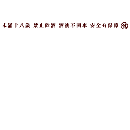
偏好低酒精酒類和甜點的金牛女，希望
×
藉由文字來推廣餐酒飲食風尚。平日裡
常態性地吃喝玩樂；間歇性地積極寫
作。 IG:leemuchen_
喝一口受祝福的佳釀｜輔
台北最日本的宵夜街：林
大神父啤酒
森北路必吃8家美食
#Taiwan | 在地頭條
#Taiwan | 在地頭條