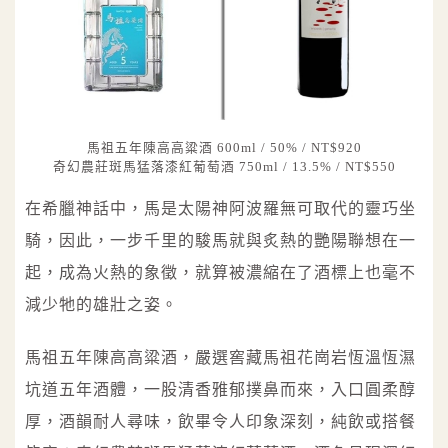
馬祖五年陳高高粱酒 600ml / 50% / NT$920
奇幻農莊斑馬猛落漆紅葡萄酒 750ml / 13.5% / NT$550
在希臘神話中，馬是太陽神阿波羅無可取代的靈巧坐
騎，因此，一步千里的駿馬就與炙熱的艷陽聯想在一
起，成為火熱的象徵，就算被濃縮在了酒標上也毫不
減少牠的雄壯之姿。
馬祖五年陳高高粱酒，嚴選窖藏馬祖花崗岩恆溫恆濕
坑道五年酒體，一股清香雅郁撲鼻而來，入口圓柔醇
厚，酒韻耐人尋味，飲畢令人印象深刻，純飲或搭餐