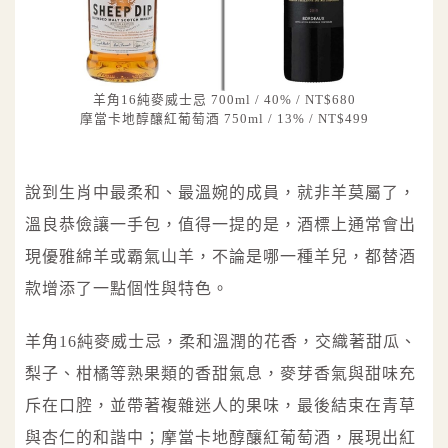
羊角16純麥威士忌 700ml / 40% / NT$680
摩當卡地醇釀紅葡萄酒 750ml / 13% / NT$499
說到生肖中最柔和、最溫婉的成員，就非羊莫屬了，
溫良恭儉讓一手包，值得一提的是，酒標上通常會出
現優雅綿羊或霸氣山羊，不論是哪一種羊兒，都替酒
款增添了一點個性與特色。
羊角16純麥威士忌，柔和溫潤的花香，交織著甜瓜、
梨子、柑橘等熟果類的香甜氣息，麥芽香氣與甜味充
斥在口腔，並帶著複雜迷人的果味，最後結束在青草
與杏仁的和諧中；摩當卡地醇釀紅葡萄酒，展現出紅