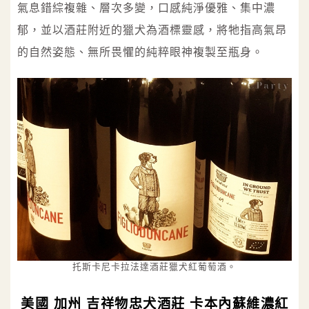
氣息錯綜複雜、層次多變，口感純淨優雅、集中濃
郁，並以酒莊附近的獵犬為酒標靈感，將牠指高氣昂
的自然姿態、無所畏懼的純粹眼神複製至瓶身。
托斯卡尼卡拉法達酒莊獵犬紅葡萄酒。
美國 加州 吉祥物忠犬酒莊 卡本內蘇維濃紅