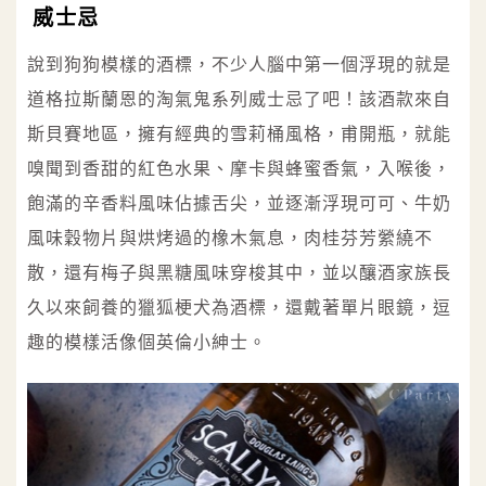
威士忌
說到狗狗模樣的酒標，不少人腦中第一個浮現的就是
道格拉斯蘭恩的淘氣鬼系列威士忌了吧！該酒款來自
斯貝賽地區，擁有經典的雪莉桶風格，甫開瓶，就能
嗅聞到香甜的紅色水果、摩卡與蜂蜜香氣，入喉後，
飽滿的辛香料風味佔據舌尖，並逐漸浮現可可、牛奶
風味穀物片與烘烤過的橡木氣息，肉桂芬芳縈繞不
散，還有梅子與黑糖風味穿梭其中，並以釀酒家族長
久以來飼養的獵狐梗犬為酒標，還戴著單片眼鏡，逗
趣的模樣活像個英倫小紳士。