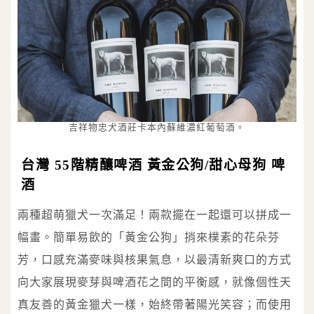
吉祥物忠犬酒莊卡本內蘇維濃紅葡萄酒。
台灣 55階精釀啤酒 黃金公狗/甜心母狗 啤
酒
兩種超萌獵犬一次滿足！兩款擺在一起還可以拼成一
幅畫。簡單易飲的「黃金公狗」捎來樸素的花朵芬
芳，口感充滿麥味與核果氣息，以最清新爽口的方式
向大家展現麥芽與啤酒花之間的平衡感，就像個性天
真友善的黃金獵犬一樣，始終帶著陽光笑容；而使用