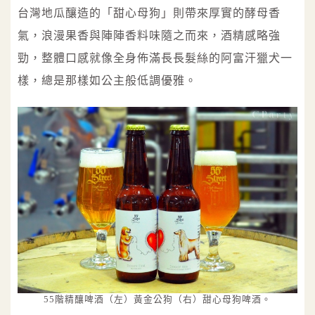
台灣地瓜釀造的「甜心母狗」則帶來厚實的酵母香
氣，浪漫果香與陣陣香料味隨之而來，酒精感略強
勁，整體口感就像全身佈滿長長髮絲的阿富汗獵犬一
樣，總是那樣如公主般低調優雅。
55階精釀啤酒（左）黃金公狗（右）甜心母狗啤酒。