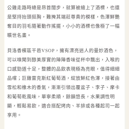
公雞走路時總是昂首闊步，就算被繪上了酒標，也還
是堅持抬頭挺胸，難掩其端莊尊貴的模樣，色澤鮮艷
奪目的羽毛隨著動作搖擺，小小的酒標也像極了一幅
曠世名畫。
貝洛香檳區干邑VSOP，擁有漂亮迷人的曼妙酒色，
可以嗅聞到醇美厚實的陣陣香味從杯中飄出，入喉的
口感勁道十足，整體的品飲表現極為亮眼，值得細細
品嚐；巨雞雷克斯紅葡萄酒，綻放鮮紅色澤，接著由
雪松和橡木的香氣，漸漸引領出覆盆子、李子、摩卡
和葡萄乾風味，單寧柔順，餘韻悠長，水果調性明
顯，輕鬆易飲，適合搭配烤肉、羊排或各種起司一起
享用。