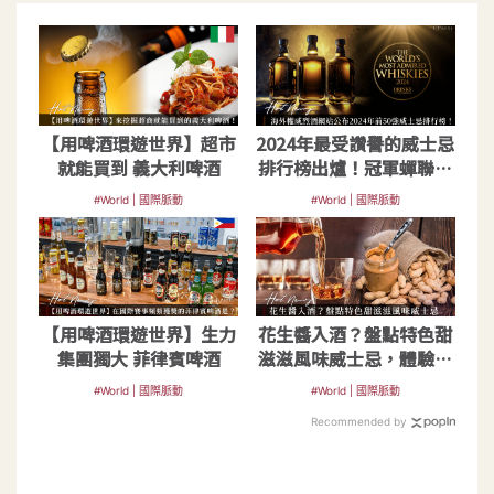
【用啤酒環遊世界】超市
2024年最受讚譽的威士忌
就能買到 義大利啤酒
排行榜出爐！冠軍蟬聯，
更有酒廠進步近30名
#World | 國際脈動
#World | 國際脈動
【用啤酒環遊世界】生力
花生醬入酒？盤點特色甜
集團獨大 菲律賓啤酒
滋滋風味威士忌，體驗意
想不到的味蕾碰撞
#World | 國際脈動
#World | 國際脈動
Recommended by