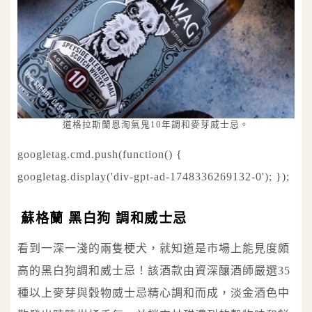
道格拉斯蘭恩淘氣鬼10年調和麥芽威士忌。
googletag.cmd.push(function() {
googletag.display('div-gpt-ad-1748336269132-0'); });
蘇格蘭 黑白狗 調和威士忌
看到一深一淺的兩隻梗犬，就知道是市場上能見度頗
高的黑白狗調和威士忌！該酒款由資深釀酒師嚴選35
種以上麥芽與穀物威士忌精心調和而成，淡金酒色中