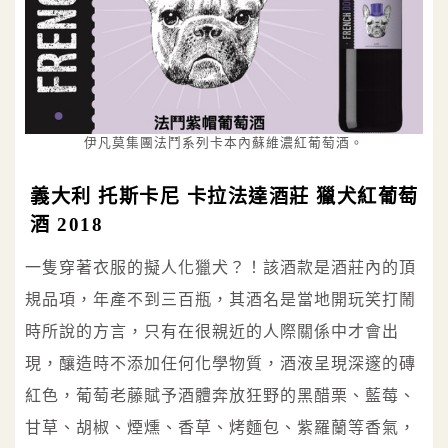
伊凡莫集團法鬥系列卡本內蘇維濃紅葡萄酒。
義大利 托斯卡尼 卡拉法達酒莊 獵犬紅葡萄
酒 2018
一隻穿著衣服的擬人化獵犬？！該酒款是酒莊內的頂
規品項，年產不到三百瓶，其酒名是當地開玩笑打鬧
時所說的方言，只有在很親近的人際關係中才會出
現，釀造時不添加任何化學物質，酒液呈現深邃的磚
紅色，葡萄老藤賦予酒體奔放狂野的黑醋栗、藍莓、
甘草、胡椒、煙燻、香草、烤麵包、紫羅蘭等香氣，