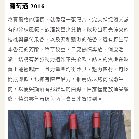
葡萄酒 2016
寫實風格的酒標，就像是一張照片，完美捕捉獵犬該
有的幹練風範。該酒款量少質精，散發出明亮涼爽的
櫻桃與黑莓果香，以及柔和飄渺的花香，還有野生草
本香氣的芳蹤，單寧較重，口感熱情奔放、俏皮活
潑，結構有著強勁力道卻不失柔軟，誘人的質地在味
蕾上翩翩起舞，且力量與均衡兼具，魅力四射，可以
開瓶即飲，也擁有陳年潛力，推薦佐以烤肉或燉牛
肉，以便突顯酒香那輕盈的曲線，目前僅開放頂尖餐
廳、特選零售商店與酒莊會員才買得到。