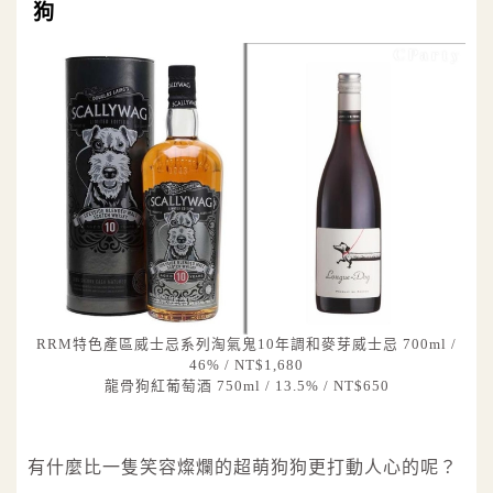
狗
RRM特色產區威士忌系列淘氣鬼10年調和麥芽威士忌 700ml /
46% / NT$1,680
龍骨狗紅葡萄酒 750ml / 13.5% / NT$650
有什麼比一隻笑容燦爛的超萌狗狗更打動人心的呢？