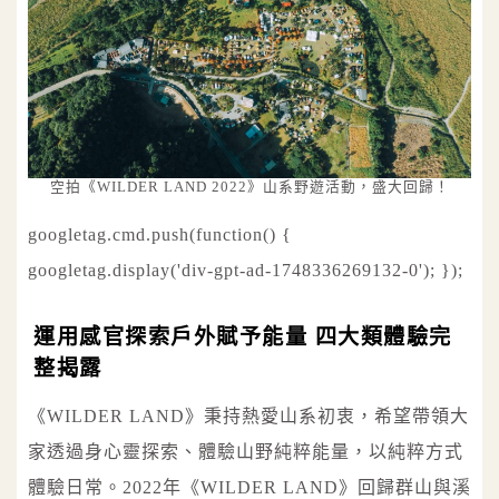
空拍《WILDER LAND 2022》山系野遊活動，盛大回歸！
googletag.cmd.push(function() {
googletag.display('div-gpt-ad-1748336269132-0'); });
運用感官探索戶外賦予能量 四大類體驗完
整揭露
《WILDER LAND》秉持熱愛山系初衷，希望帶領大
家透過身心靈探索、體驗山野純粹能量，以純粹方式
體驗日常。2022年《WILDER LAND》回歸群山與溪