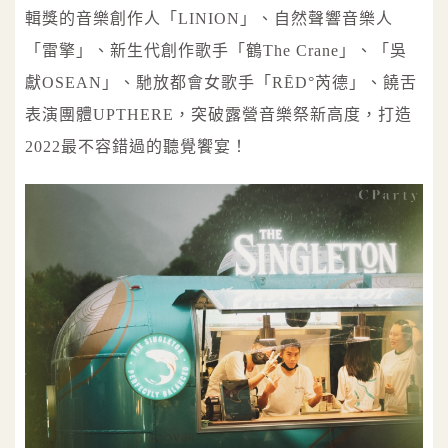
輯獎的音樂創作人「LINION」、自然聲響音樂人
「雷擎」、新生代創作歌手「鶴The Crane」、「吳
獻OSEAN」、馳放都會女歌手「RĒD°芮德」、饒舌
表演團體UPTHERE，突破露營音樂祭新高度，打造
2022最不容錯過的聽覺饗宴！