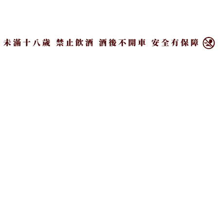
×
SINGLETON 蘇格登大方提供「蘇格登12年單一麥芽威士忌 醇雪
莉桶版」試飲活動。
串連眾多跨界品牌好夥伴 酒類試飲活動盛
大展出
《WILDER LAND 2022》更邀請到各類跨界指標合
作夥伴，期盼共創美好體驗：GARMIN將首度曝光
2022 戶外全新錶款，現場也將展示今年推出的旗艦、
潮流、戶外安全及軍用戰術等不同機種，以多元功能