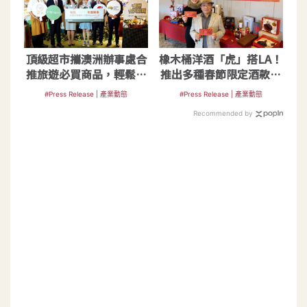
頂級超市攜澳洲辦事處合
橡木桶洋酒「虎」搭LA！
推旅遊必買商品，輕鬆把
推出多種春節限定酒款禮
葡萄酒王帶回家喝
盒
#Press Release | 產業動態
#Press Release | 產業動態
Recommended by