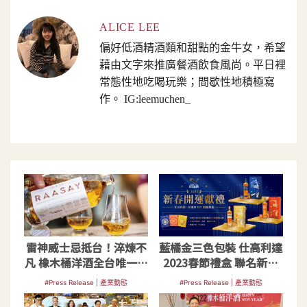
ALICE LEE
偏好低酒精酒類和甜點的金牛女，希望
藉由文字來推廣餐酒飲食風尚。平日裡
常態性地吃喝玩樂；間歇性地積極寫
作。 IG:leemuchen_
雷神威士忌抵台！淬煉不
藍橘金三色包裝 仕高利達
凡 橡木桶洋酒全台唯一獨
2023春節禮盒 聯名新港
家代理
奉天宮媽祖燙金加持
#Press Release | 產業動態
#Press Release | 產業動態