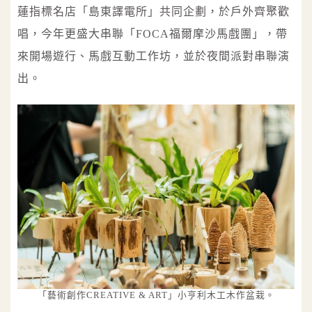
蓮指標名店「島東譯電所」共同企劃，於戶外齊聚歡
唱，今年更盛大串聯「FOCA福爾摩沙馬戲團」，帶
來開場遊行、馬戲互動工作坊，並於夜間派對串聯演
出。
「藝術創作CREATIVE & ART」小亨利木工木作盆栽。