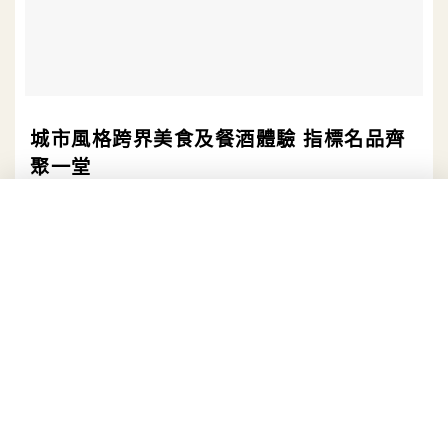
城市風格跨界美食及餐酒體驗 指標名品齊
聚一堂
來自全台各地美食名店集結，包含「好初早餐」、
「純發魯肉飯」、「佐藤咖哩」、「肝苦嘆呷郎」、
「酒菜市場」、「路邊烤肉」等等原先只在城市可見
的傳說美味一次於戶外集結，讓你專注野遊，超限度
滿足味蕾！