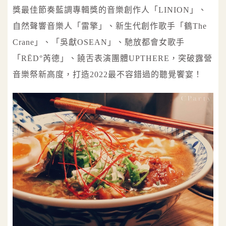
獎最佳節奏藍調專輯獎的音樂創作人「LINION」、
自然聲響音樂人「雷擎」、新生代創作歌手「鶴The
Crane」、「吳獻OSEAN」、馳放都會女歌手
「RĒD°芮德」、饒舌表演團體UPTHERE，突破露營
音樂祭新高度，打造2022最不容錯過的聽覺饗宴！