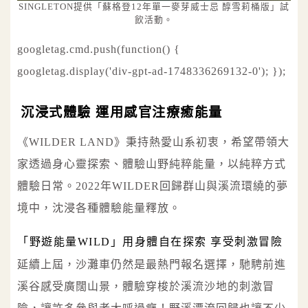
SINGLETON提供「蘇格登12年單一麥芽威士忌 醇雪莉桶版」試
飲活動。
googletag.cmd.push(function() {
googletag.display('div-gpt-ad-1748336269132-0'); });
沉浸式體驗 運用感官注療癒能量
《WILDER LAND》秉持熱愛山系初衷，希望帶領大
家透過身心靈探索、體驗山野純粹能量，以純粹方式
體驗日常。2022年WILDER回歸群山與溪流環繞的夢
境中，沈浸各種體驗能量釋放。
「野遊能量WILD」用身體自在探索 享受刺激冒險
延續上屆，沙灘車仍然是最熱門報名選擇，馳騁前進
溪谷感受廣闊山景，體驗穿梭於溪流沙地的刺激冒