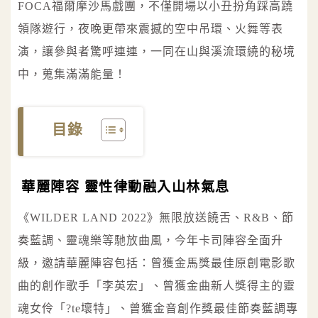
FOCA福爾摩沙馬戲團，不僅開場以小丑扮角踩高蹺
領隊遊行，夜晚更帶來震撼的空中吊環、火舞等表
演，讓參與者驚呼連連，一同在山與溪流環繞的秘境
中，蒐集滿滿能量！
目錄
華麗陣容 靈性律動融入山林氣息
《WILDER LAND 2022》無限放送饒舌、R&B、節
奏藍調、靈魂樂等馳放曲風，今年卡司陣容全面升
級，邀請華麗陣容包括：曾獲金馬獎最佳原創電影歌
曲的創作歌手「李英宏」、曾獲金曲新人獎得主的靈
魂女伶「?te壞特」、曾獲金音創作獎最佳節奏藍調專