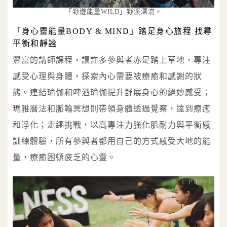
「野遊能量WILD」野溪漂流。
「身心靈能量BODY & MIND」踏足身心旅程 找尋
平衡和靜謐
豐富的講師課程，讓許多參與者赤足踏上草地，專注
感受心理與身體，探索內心需要被療癒和感謝的狀
態。連結瑜伽和啤酒瑜伽提升舒展身心的絕妙感受；
瑪雅曆法和脈輪冥想則帶領身體透過覺察，達到療癒
和淨化；走繩挑戰，以高專注力強化肌耐力與平衡感
訓練體驗，所有參與者都用自己的方式感受大地的能
量，療癒困頓疲乏的心靈。