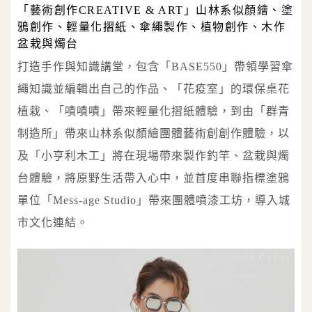
「藝術創作CREATIVE & ART」山林系似顏繪、塗
鴉創作、輕量化摺紙、傘繩製作、植物創作、木作
盆栽與燭台
打造手作與知識講堂，包含「BASE550」帶領學習傘
繩知識並編輯出自己的作品、「花疫室」的環保桌花
植栽、「嘖嘖嘖」帶來輕量化摺紙體驗，到由「群青
制造所」帶來山林系似顏繪團體藝術創創作體驗，以
及「小亨利木工」將在現場帶來製作釣竿、盆栽與燭
台體驗，將原野生活帶入心中，並首度串聯指標塗鴉
單位「Mess-age Studio」帶來團體噴漆工坊，導入城
市文化連結。