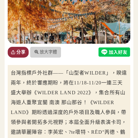
放大字體
分享
台灣指標戶外社群——「山型者WILDER」，睽違
兩年，終於響應期盼，將在11/18-11/20一連三天
盛大舉辦《WILDER LAND 2022》，集合所有山
海遊人重聚宜蘭 南澳 那山那谷！《WILDER
LAND》期盼透過深度的戶外項目及職人參與，帶
領參與者開拓多元視野；本屆全面升級表演卡司，
邀請華麗陣容：李英宏、?te壞特、RĒD°芮德、鶴