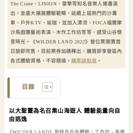
The Crane、LINION、雷擎等知名音樂人連番演
出，並盛大擴展體驗範疇，延續上屆熱門的沙灘
車、戶外KTV、瑜珈，並加入漂流、FOCA福爾摩
沙馬戲團藝術表演、木作工作坊等等，感受山谷愜
意時光。《WILDER LAND 2022》營位票開賣首
日旋即完售，目前票券加碼釋出，購買即享營區內
各式體驗資格，不容錯過，
購票請點我
。
目錄
以大聖靈為名召集山海遊人 體驗能量向自
由逃逸
《WILDER LAND》是結合戶外體驗、工作坊、音樂