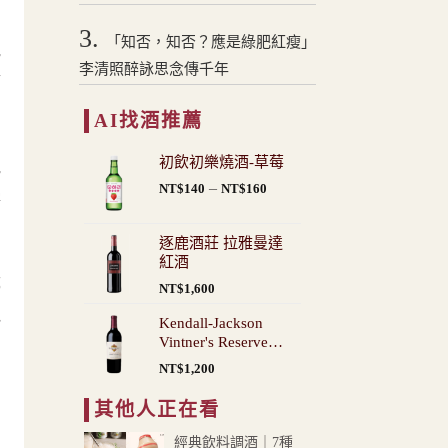
3.
「知否，知否？應是綠肥紅瘦」
妮
李清照醉詠思念傳千年
節
AI找酒推薦
初飲初樂燒酒-草莓
妮
價
–
NT$
140
NT$
160
檸
格
範
逐鹿酒莊 拉雅曼達
圍：
紅酒
NT$140
都
NT$
1,600
到
NT$160
地
Kendall-Jackson
Vintner's Reserve
Cabernet Sauvignon
NT$
1,200
其他人正在看
經典飲料調酒｜7種