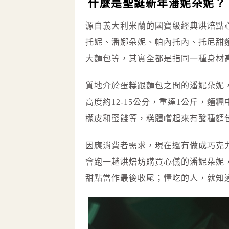
什麼是聖誕新年潘妮朵妮？
源自義大利米蘭的國寶級經典烘焙點
托妮、潘娜朵妮、帕內托內、托尼甜
大麵包等，其實全都是指同一種身材
質地介於蛋糕跟麵包之間的潘妮朵妮
高度約12-15公分，重達1公斤，
檬皮和蜜餞等，糕體嚐起來有酸種麵
因應消費者需求，現在還有做成巧克
會跑一趟烘焙坊購買心儀的潘妮朵妮
甜點當作最後收尾；懂吃的人，就知