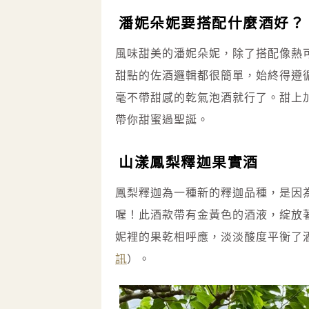
潘妮朵妮要搭配什麼酒好？
風味甜美的潘妮朵妮，除了搭配像熱
甜點的佐酒邏輯都很簡單，始終得遵
毫不帶甜感的乾氣泡酒就行了。甜上
帶你甜蜜過聖誕。
山漾鳳梨釋迦果實酒
鳳梨釋迦為一種新的釋迦品種，是因
喔！此酒款帶有金黃色的酒液，綻放
妮裡的果乾相呼應，淡淡酸度平衡了
訊
）。