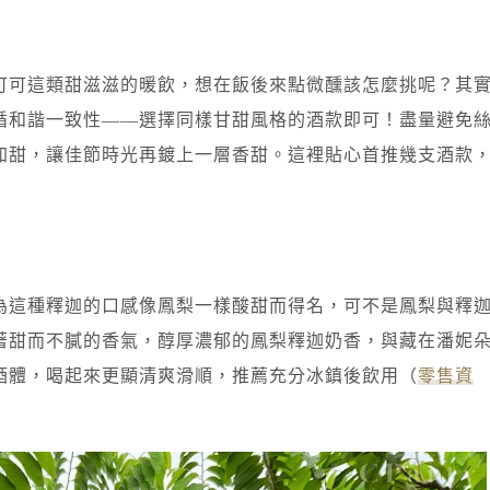
可可這類甜滋滋的暖飲，想在飯後來點微醺該怎麼挑呢？其
循和諧一致性——選擇同樣甘甜風格的酒款即可！盡量避免
加甜，讓佳節時光再鍍上一層香甜。這裡貼心首推幾支酒款
為這種釋迦的口感像鳳梨一樣酸甜而得名，可不是鳳梨與釋
著甜而不膩的香氣，醇厚濃郁的鳳梨釋迦奶香，與藏在潘妮
酒體，喝起來更顯清爽滑順，推薦充分冰鎮後飲用（
零售資