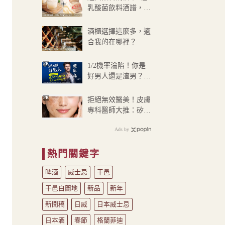
乳酸菌飲料酒譜，還
有養樂多燒酒和沙瓦
酒櫃選擇這麼多，適
合我的在哪裡？
PR
1/2機率淪陷！你是
好男人還是渣男？關
鍵在這
PR
拒絕無效醫美！皮膚
專科醫師大推：矽谷
電波 X 讓肌膚由內
Ads by
而外更強韌
熱門關鍵字
啤酒
威士忌
干邑
干邑白蘭地
新品
新年
新聞稿
日威
日本威士忌
日本酒
春節
格蘭菲迪