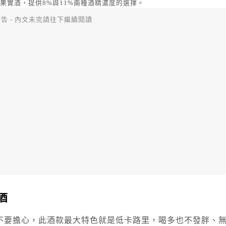
迦果實酒，提供8%與11%兩種酒精濃度的選擇。
告 - 內文未完請往下繼續閱讀
酒
不要擔心，此酒款最大特色就是低卡路里，喝多也不發胖、