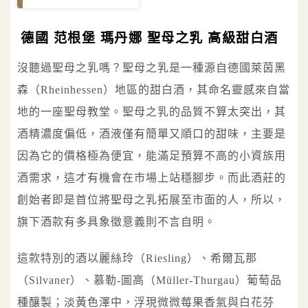
德國 范根堡 瑪丹娜 聖母之乳 高級甜白酒
沒聽過聖母之乳嗎？聖母之乳是一種源自德國萊茵黑
森（Rheinhessen）地區的甜白酒，其命名靈感來自當
地的一座聖母教堂。聖母之乳的品質不算太突出，其
酒精濃度偏低，酒液僅有簡單又順口的甜味，主要是
因為它的價格極為便宜，能滿足預算不高的小資族用
酒需求，這才有機會在市場上站穩腳步。而此酒莊的
創始者即是首位將聖母之乳拓展至市面的人，所以，
旗下酒款有多具象徵意義則不言自明。
這款特別的酒以麗絲玲（Riesling）、希爾瓦那
（Silvaner）、慕勒-圖高（Müller-Thurgau）葡萄品
種釀製；淡黃色澤中，浮現微微莓果香氣與白花芬