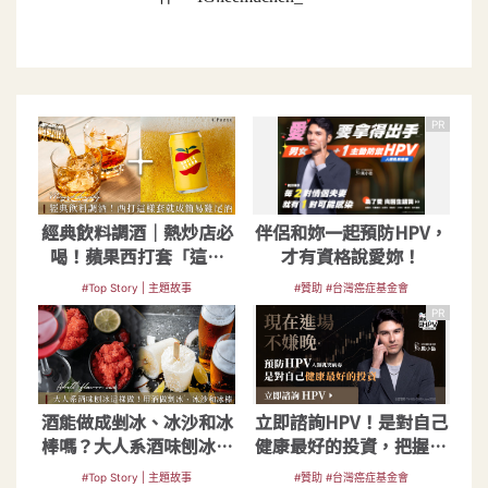
PR
經典飲料調酒｜熱炒店必
伴侶和妳一起預防HPV，
喝！蘋果西打套「這幾
才有資格說愛妳！
樣」就成簡易雞尾酒
#Top Story | 主題故事
#贊助 #台灣癌症基金會
PR
酒能做成剉冰、冰沙和冰
立即諮詢HPV！是對自己
棒嗎？大人系酒味刨冰這
健康最好的投資，把握現
樣做
在不嫌晚！
#Top Story | 主題故事
#贊助 #台灣癌症基金會