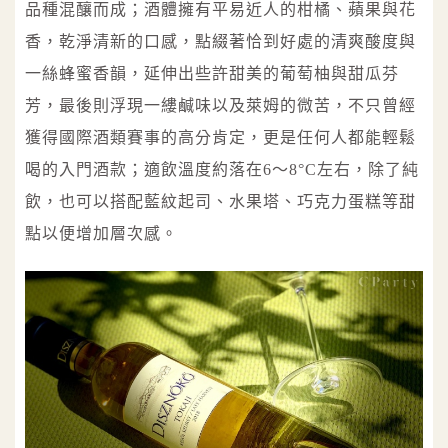
品種混釀而成；酒體擁有平易近人的柑橘、蘋果與花
香，乾淨清新的口感，點綴著恰到好處的清爽酸度與
一絲蜂蜜香韻，延伸出些許甜美的葡萄柚與甜瓜芬
芳，最後則浮現一縷鹹味以及萊姆的微苦，不只曾經
獲得國際酒類賽事的高分肯定，更是任何人都能輕鬆
喝的入門酒款；適飲溫度約落在6～8°C左右，除了純
飲，也可以搭配藍紋起司、水果塔、巧克力蛋糕等甜
點以便增加層次感。