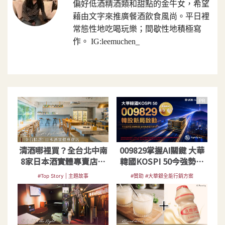
偏好低酒精酒類和甜點的金牛女，希望
藉由文字來推廣餐酒飲食風尚。平日裡
常態性地吃喝玩樂；間歇性地積極寫
作。 IG:leemuchen_
PR
清酒哪裡買？全台北中南
009829掌握AI關鍵 大華
8家日本酒實體專賣店一
韓國KOSPI 50今強勢開
次告訴你
募
#Top Story | 主題故事
#贊助 #大華銀全能行銷方案