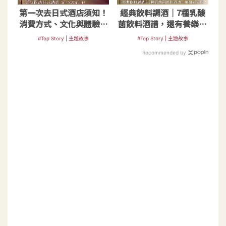
第一次去日式酒店須知！
經典飲料調酒｜7種乳酸
消費方式、文化與體驗介
菌飲料酒譜，還有養樂多
紹
燒酒和沙瓦
#Top Story | 主題故事
#Top Story | 主題故事
Recommended by