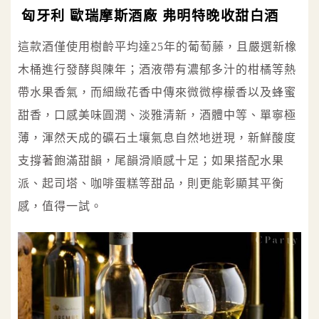
匈牙利 歐瑞摩斯酒廠 弗明特晚收甜白酒
這款酒僅使用樹齡平均達25年的葡萄藤，且嚴選新橡
木桶進行發酵與陳年；酒液帶有濃郁多汁的柑橘等熱
帶水果香氣，而細緻花香中傳來微微檸檬香以及蜂蜜
甜香，口感美味圓潤、淡雅清新，酒體中等、單寧極
薄，渾然天成的礦石土壤氣息自然地迸現，新鮮酸度
支撐著飽滿甜韻，尾韻滑順感十足；如果搭配水果
派、起司塔、咖啡蛋糕等甜品，則更能彰顯其平衡
感，值得一試。