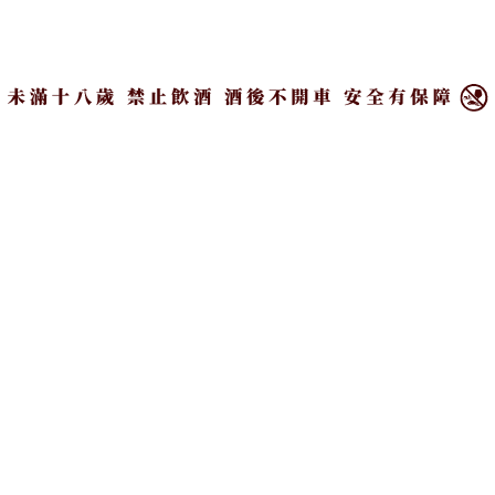
×
吉爾伯特 奧蘭芝希哈晚摘麗絲琳甜白酒
，375ml，酒精濃度
11.5%，建議售價NT$1,350。
廣告 - 內文未完請往下繼續閱讀