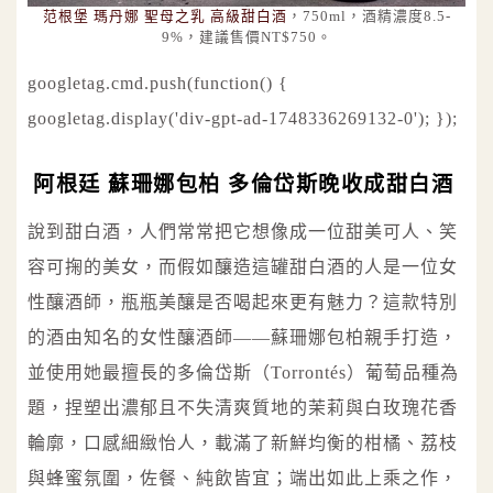
范根堡 瑪丹娜 聖母之乳 高級甜白酒
，750ml，酒精濃度8.5-
9%，建議售價NT$750。
googletag.cmd.push(function() {
googletag.display('div-gpt-ad-1748336269132-0'); });
阿根廷 蘇珊娜包柏 多倫岱斯晚收成甜白酒
說到甜白酒，人們常常把它想像成一位甜美可人、笑
容可掬的美女，而假如釀造這罐甜白酒的人是一位女
性釀酒師，瓶瓶美釀是否喝起來更有魅力？這款特別
的酒由知名的女性釀酒師——蘇珊娜包柏親手打造，
並使用她最擅長的多倫岱斯（Torrontés）葡萄品種為
題，捏塑出濃郁且不失清爽質地的茉莉與白玫瑰花香
輪廓，口感細緻怡人，載滿了新鮮均衡的柑橘、荔枝
與蜂蜜氛圍，佐餐、純飲皆宜；端出如此上乘之作，