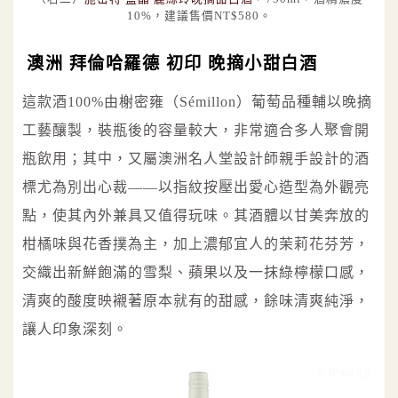
10%，建議售價NT$580。
澳洲 拜倫哈羅德 初印 晚摘小甜白酒
這款酒100%由榭密雍（Sémillon）葡萄品種輔以晚摘
工藝釀製，裝瓶後的容量較大，非常適合多人聚會開
瓶飲用；其中，又屬澳洲名人堂設計師親手設計的酒
標尤為別出心裁——以指紋按壓出愛心造型為外觀亮
點，使其內外兼具又值得玩味。其酒體以甘美奔放的
柑橘味與花香撲為主，加上濃郁宜人的茉莉花芬芳，
交織出新鮮飽滿的雪梨、蘋果以及一抹綠檸檬口感，
清爽的酸度映襯著原本就有的甜感，餘味清爽純淨，
讓人印象深刻。