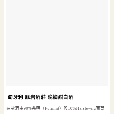
匈牙利 豚岩酒莊 晚摘甜白酒
這款酒由90%弗明（Furmint）與10%Hárslevelű葡萄