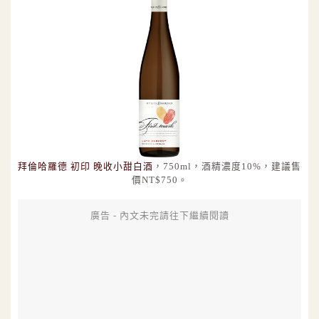
拜倫哈羅德 初印 晚收小甜白酒
，750ml，酒精濃度10%，建議售
價NT$750。
廣告 - 內文未完請往下繼續閱讀