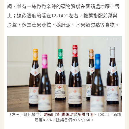
調，並有一絲微微辛辣的礦物質感在尾韻處才躍上舌
尖；適飲溫度約落在12-14°C左右，推薦搭配前菜與
冷盤，像是芒果沙拉、鵝肝派、水果類甜點等食物。
（左三，綠色蠟封）
約翰山堡 麗絲玲遲摘甜白酒
，750ml，酒精
濃度8.5%，建議售價NT$2,650。