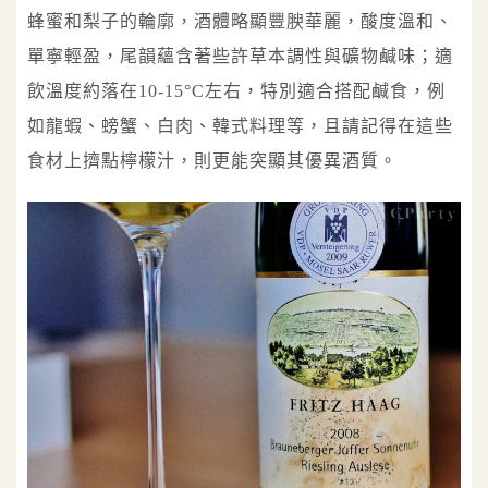
蜂蜜和梨子的輪廓，酒體略顯豐腴華麗，酸度溫和、
單寧輕盈，尾韻蘊含著些許草本調性與礦物鹹味；適
飲溫度約落在10-15°C左右，特別適合搭配鹹食，例
如龍蝦、螃蟹、白肉、韓式料理等，且請記得在這些
食材上擠點檸檬汁，則更能突顯其優異酒質。