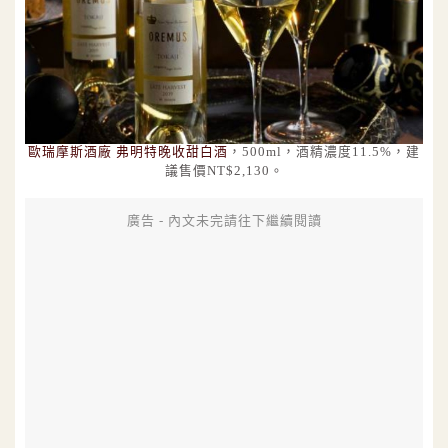
歐瑞摩斯酒廠 弗明特晚收甜白酒
，500ml，酒精濃度11.5%，建
議售價NT$2,130。
廣告 - 內文未完請往下繼續閱讀