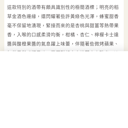
這款特別的酒帶有頗具識別性的極簡酒標；明亮的稻
草金酒色邊緣，還閃耀著些許黃綠色光澤，蜂蜜甜香
毫不保留地湧現，緊接而來的是杏桃與甜薑等熱帶果
香，入喉的口感柔滑均衡，柑橘、杏仁、檸檬卡士達
醬與酸橙果醬的氣息躍上味蕾，伴隨著些微烤蘋果、
無花果與瓜類果味，豐厚甜韻中穿梭著宜人酸度，淡
淡礦石味使餘韻更顯悠長綿延；可以搭上藍紋起司以
及用水果做成的甜點，或是配上麻辣鍋或臭豆腐也沒
問題，佐餐的彈性度很高。