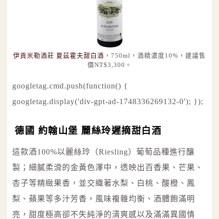
伊貢米勒酒莊 夏茲霍夫甜白酒
，750ml，酒精濃度10%，建議售
價NT$3,300。
googletag.cmd.push(function() {
googletag.display('div-gpt-ad-1748336269132-0'); });
德國 約翰山堡 麗絲玲遲摘甜白酒
這款酒100%以麗絲玲（Riesling）葡萄品種進行釀
製；細膩柔滑的金黃色澤中，透映出百香果、芒果、
杏子等精緻果香，並交織著水梨、白桃、酸橙、鳳
梨、蘋果等多汁芳香，風味複雜均衡、酒體飽滿明
亮，甜度極高卻不失純淨的清爽感以及滿滿異國情