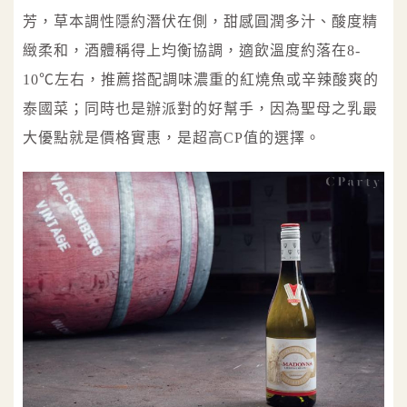
芳，草本調性隱約潛伏在側，甜感圓潤多汁、酸度精
緻柔和，酒體稱得上均衡協調，適飲溫度約落在8-
10℃左右，推薦搭配調味濃重的紅燒魚或辛辣酸爽的
泰國菜；同時也是辦派對的好幫手，因為聖母之乳最
大優點就是價格實惠，是超高CP值的選擇。