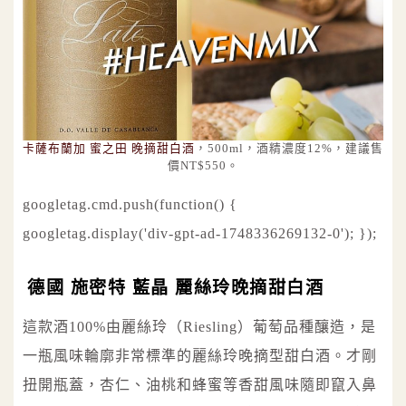
卡薩布蘭加 蜜之田 晚摘甜白酒
，500ml，酒精濃度12%，建議售
價NT$550。
googletag.cmd.push(function() {
googletag.display('div-gpt-ad-1748336269132-0'); });
德國 施密特 藍晶 麗絲玲晚摘甜白酒
這款酒100%由麗絲玲（Riesling）葡萄品種釀造，是
一瓶風味輪廓非常標準的麗絲玲晚摘型甜白酒。才剛
扭開瓶蓋，杏仁、油桃和蜂蜜等香甜風味隨即竄入鼻