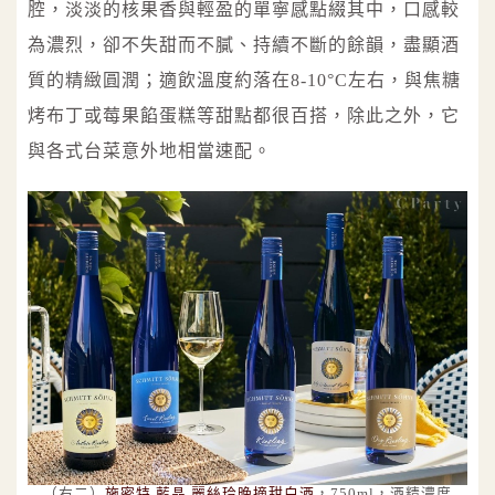
腔，淡淡的核果香與輕盈的單寧感點綴其中，口感較
為濃烈，卻不失甜而不膩、持續不斷的餘韻，盡顯酒
質的精緻圓潤；適飲溫度約落在8-10°C左右，與焦糖
烤布丁或莓果餡蛋糕等甜點都很百搭，除此之外，它
與各式台菜意外地相當速配。
（右二）
施密特 藍晶 麗絲玲晚摘甜白酒
，750ml，酒精濃度