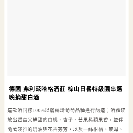
德國 弗利茲哈格酒莊 棕山日晷特級園串選
晚摘甜白酒
這款酒同樣100%以麗絲玲葡萄品種進行釀造；酒體綻
放出豐富又鮮甜的白桃、杏子、芒果與蘋果香，並伴
隨著淡雅的奶油與花卉芬芳，以及一絲柑橘、萊姆、