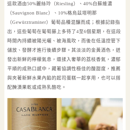
這款酒由50%麗絲玲（Riesling）、40%白蘇維濃
（Sauvignon Blanc）、10%格烏茲塔明那
（Gewürztraminer）葡萄品種混釀而成；根據記錄指
出，這些葡萄在葡萄藤上多待了4至6個星期，在這段
時間內持續被陽光曬、被海風吹，而後在低溫控管下
儲放、發酵才進行後續步驟。其淡淡的金黃酒色，迸
發出新鮮的檸檬氣息，還揉入奢華的荔枝香氣，濃郁
平順的成熟口感中，藏著協調性極佳的酸甜度，推薦
與夾著新鮮水果內餡的起司蛋糕一起享用，也可以搭
配醃漬果乾或成熟乳酪吃。