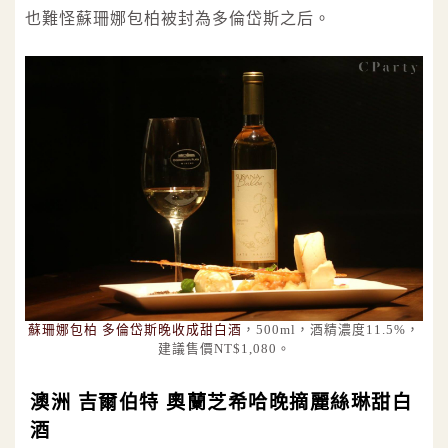
也難怪蘇珊娜包柏被封為多倫岱斯之后。
蘇珊娜包柏 多倫岱斯晚收成甜白酒
，500ml，酒精濃度11.5%，
建議售價NT$1,080。
澳洲 吉爾伯特 奧蘭芝希哈晚摘麗絲琳甜白
酒