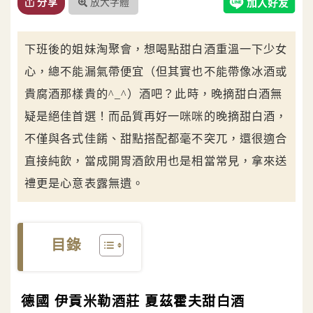
放大字體
分享
下班後的姐妹淘聚會，想喝點甜白酒重溫一下少女
心，總不能漏氣帶便宜（但其實也不能帶像冰酒或
貴腐酒那樣貴的^_^）酒吧？此時，晚摘甜白酒無
疑是絕佳首選！而品質再好一咪咪的晚摘甜白酒，
不僅與各式佳餚、甜點搭配都毫不突兀，還很適合
直接純飲，當成開胃酒飲用也是相當常見，拿來送
禮更是心意表露無遺。
目錄
德國 伊貢米勒酒莊 夏茲霍夫甜白酒