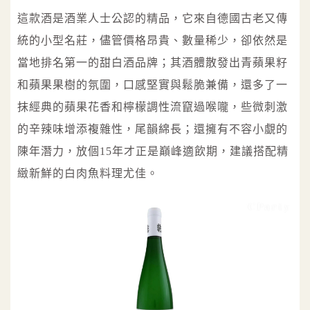
這款酒是酒業人士公認的精品，它來自德國古老又傳
統的小型名莊，儘管價格昂貴、數量稀少，卻依然是
當地排名第一的甜白酒品牌；其酒體散發出青蘋果籽
和蘋果果樹的氛圍，口感堅實與鬆脆兼備，還多了一
抹經典的蘋果花香和檸檬調性流竄過喉嚨，些微刺激
的辛辣味增添複雜性，尾韻綿長；還擁有不容小覷的
陳年潛力，放個15年才正是巔峰適飲期，建議搭配精
緻新鮮的白肉魚料理尤佳。