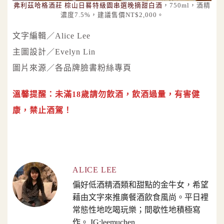
弗利茲哈格酒莊 棕山日晷特級園串選晚摘甜白酒
，750ml，酒精
濃度7.5%，建議售價NT$2,000。
文字編輯／Alice Lee
主圖設計／Evelyn Lin
圖片來源／各品牌臉書粉絲專頁
溫馨提醒：未滿18歲請勿飲酒，飲酒過量，有害健
康，禁止酒駕！
ALICE LEE
偏好低酒精酒類和甜點的金牛女，希望
藉由文字來推廣餐酒飲食風尚。平日裡
常態性地吃喝玩樂；間歇性地積極寫
作。 IG:leemuchen_