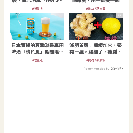
裝，白岩酒藏「IWA 5」
個雞蛋，用一個瘦一個
禮盒新亮相
#限量版
#贊助 #新素簡
PR
日本賣爆的夏季消暑專用
減肥首選，檸檬加它，堅
啤酒「晴れ風」期間限定
持一週，腰細了，瘦到你
在台販售中
懷疑人生
#限量版
#贊助 #新素簡
Recommended by