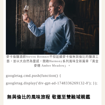
麥卡倫釀酒師Steven Bremner不但延續麥卡倫無與倫比的釀酒工
藝，並以大自然為靈感，開啟Harmony系列風味全新篇章「黃金
麥穗 Amber Meadow」。
googletag.cmd.push(function() {
googletag.display('div-gpt-ad-1748336269132-0'); });
無與倫比的風味旅程 敬邀至雙融域親鑑