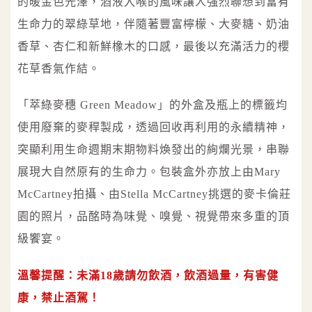
的暖金色光澤，酒液入喉的風味讓人強烈聯想到富有
生命力的翠綠草地，伴隨著豐富檸檬、大麥糖、奶油
香草、杏仁和新鮮橡木的口感，最後以充滿活力的櫻
花草香氣作結。
「萃綠麥穗 Green Meadow」的外盒及瓶上的標籤均
使用廢棄的麥稈製成，透過回收再利用的永續精神，
突顯利用生命週期末期物料煥發出的絢爛光景，串聯
展現大自然原有的生命力。包裝盒外亦放上由Mary
McCartney拍攝、由Stella McCartney挑選的麥卡倫莊
園的照片，品酩時為味覺、嗅覺、視覺帶來多重的頂
級饗宴。
溫馨提醒：未滿18歲請勿飲酒，飲酒過量，有害健
康，禁止酒駕！