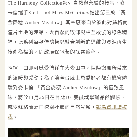
The Harmony Collection系列自然與永續的概念，麥
卡倫攜手Stella and Mary McCartney推出第三款「黃
金麥穗 Amber Meadow」其靈感來自於彼此對蘇格蘭
這片土地的連結、大自然的敬仰與相互啟發的綠色精
神，此系列每款佳釀皆以融合創新的思維與資源再生
技術為標的，開啟環保包裝的探索旅程。
輕嚐一口即可感受徜徉在大麥田中，陣陣微風所帶來
的溫暖與感動；為了讓全台威士忌愛好者都有機會體
驗到麥卡倫 「黃金麥穗 Amber Meadow」的極致風
味，將於11月25日在台北101雙融域舉辦品酩體驗，
感受蘇格蘭夏日遼闊壯麗的自然景緻，
報名資訊請按
我
。