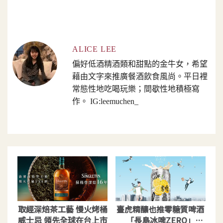
ALICE LEE
偏好低酒精酒類和甜點的金牛女，希望
藉由文字來推廣餐酒飲食風尚。平日裡
常態性地吃喝玩樂；間歇性地積極寫
作。 IG:leemuchen_
取經深焙茶工藝 慢火烤桶
臺虎精釀也推零糖質啤酒
威士忌 領先全球在台上市
「長島冰啤ZERO」