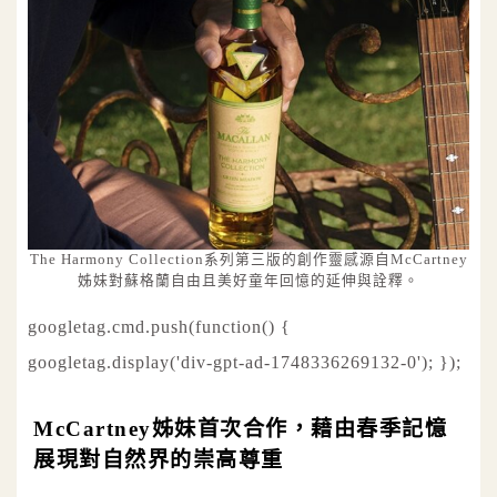
The Harmony Collection系列第三版的創作靈感源自McCartney
姊妹對蘇格蘭自由且美好童年回憶的延伸與詮釋。
googletag.cmd.push(function() {
googletag.display('div-gpt-ad-1748336269132-0'); });
McCartney姊妹首次合作，藉由春季記憶
展現對自然界的崇高尊重