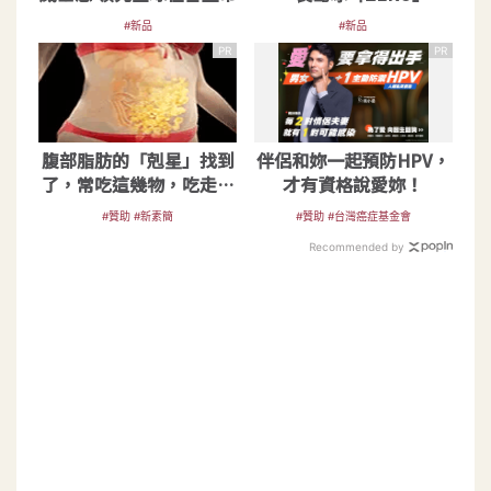
9.99％還0普林
#新品
#新品
PR
PR
腹部脂肪的「剋星」找到
伴侶和妳一起預防HPV，
了，常吃這幾物，吃走大
才有資格說愛妳！
肚囊，瘦出小蠻腰
#贊助 #新素簡
#贊助 #台灣癌症基金會
Recommended by