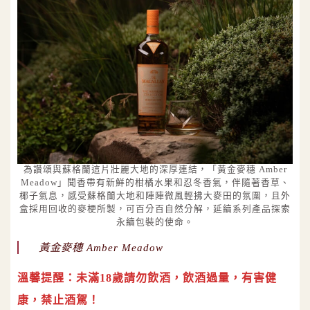
為讚頌與蘇格蘭這片壯麗大地的深厚連結，「黃金麥穗 Amber
Meadow」聞香帶有新鮮的柑橘水果和忍冬香氣，伴隨著香草、
椰子氣息，感受蘇格蘭大地和陣陣微風輕拂大麥田的氛圍，且外
盒採用回收的麥梗所製，可百分百自然分解，延續系列產品探索
永續包裝的使命。
黃金麥穗 Amber Meadow
溫馨提醒：未滿18歲請勿飲酒，飲酒過量，有害健
康，禁止酒駕！