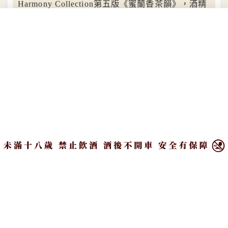
Harmony Collection第五版《蜜蘭香茶韻》，酒精
濃度43.9%，譜寫麥卡倫邁向第三個世紀的嶄新詩
篇。
自1824年創立以來，麥卡倫始終與大自然緊密相依，
以守護土地、與自然共生的信念，從永續的橡木森
林、斯佩河清澈流水到蘇格蘭四季的風土，每一滴酒
×
液皆凝聚了大地的饋贈。The Harmony Collection釀
酒大師團隊每年與世界頂尖名廚、藝術家及品味行家
交流，將創意化為獨具個性的珍釀。
目錄