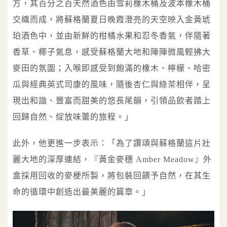
方，其百分之百天然酒色由雪莉橡木桶及波本橡木桶
交織而成，將蘇格蘭夏日晚霞澄亮的天空映入金黃琥
珀酒色中，並由新鮮的柑橘水果和忍冬香氣，伴隨著
香草、椰子氣息，感受蘇格蘭大地和陣陣微風輕拂大
麥田的氛圍；入喉即感受到飽滿的橡木、檸檬、哈密
瓜與經典英式司康的風味，隨後杏仁與綠茶相伴，呈
現出和諧、豐富而甜美的悠長尾韻，引領品飲者踏上
回歸自然、綻放味蕾的旅程。」
此外，他更進一步表示：「為了讚頌與蘇格蘭這片壯
麗大地的深厚連結，『黃金麥穗 Amber Meadow』外
盒採用回收的麥梗所製，將包裝回饋予自然，在其生
命的循環中創造出最美麗的篇章。」