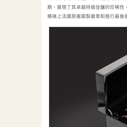
期，展現了其卓越特級佳釀的珍稀性，
精裱上法國原廠錫製徽章和進行最後