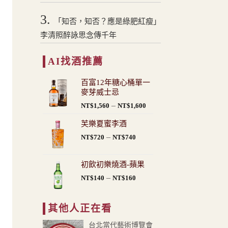
3.
「知否，知否？應是綠肥紅瘦」
李清照醉詠思念傳千年
AI找酒推薦
百富12年糖心桶單一
麥芽威士忌
價
–
NT$
1,560
NT$
1,600
格
芙樂夏蜜李酒
範
價
–
圍：
NT$
720
NT$
740
格
NT$1,560
範
到
初飲初樂燒酒-蘋果
圍：
NT$1,600
價
–
NT$
140
NT$
160
NT$720
格
到
範
NT$740
其他人正在看
圍：
NT$140
台北當代藝術博覽會