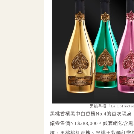
黑桃香檳「La Coll
黑桃香檳黑中白香檳No.4的首次現身，將
議零售價NT$288,000。該套組
檳、黑桃桃紅香檳、黑桃王紫嫣紅微甜