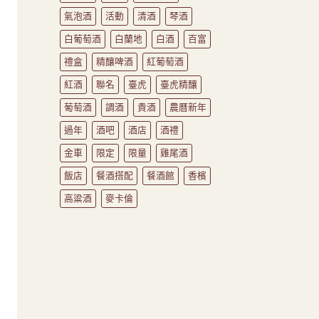
氣泡酒
活動
清酒
琴酒
白葡萄酒
白蘭地
白酒
百富
禮盒
精釀啤酒
紅葡萄酒
紅酒
聯名
臺虎
臺虎精釀
葡萄酒
調酒
貴酒
農曆新年
過年
酒吧
酒店
酒禮
金車
限定
限量
雞尾酒
飯店
餐酒搭配
餐酒館
香檳
高粱酒
麥卡倫
建