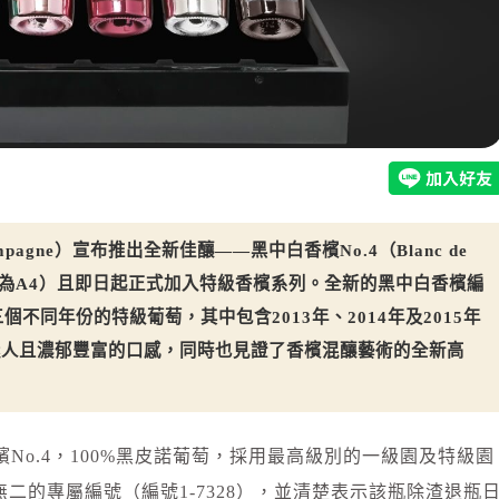
Champagne）宣布推出全新佳釀——黑中白香檳No.4（Blanc de
Four，也稱之為A4）且即日起正式加入特級香檳系列。全新的黑中白香檳編
個不同年份的特級葡萄，其中包含2013年、2014年及2015年
迷人且濃郁豐富的口感，同時也見證了香檳混釀藝術的全新高
檳No.4，100%黑皮諾葡萄，採用最高級別的一級園及特級園
二的專屬編號（編號1-7328），並清楚表示該瓶除渣退瓶