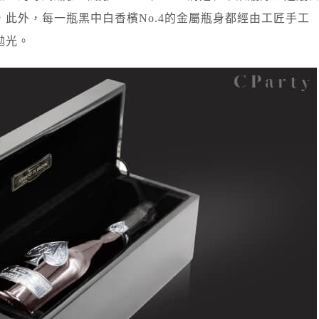
此外，每一瓶黑中白香檳No.4的金屬瓶身都經由工匠手工
拋光。