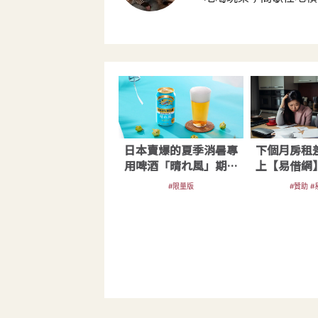
日本賣爆的夏季消暑專
下個月房租
用啤酒「晴れ風」期間
上【易借網
限定在台販售中
決燃
#限量版
#贊助 