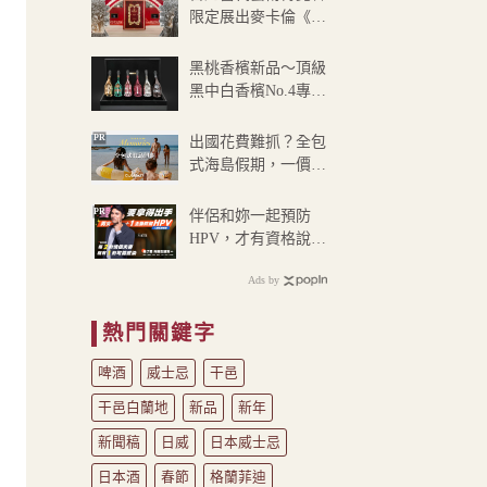
到
限定展出麥卡倫《傳
NT$160
奇之初第二章》殿堂
級的威士忌藝術鉅作
黑桃香檳新品～頂級
黑中白香檳No.4專屬
編號即將於台灣限量
登場
PR
出國花費難抓？全包
式海島假期，一價搞
定食宿玩樂，省錢更
省心！
PR
伴侶和妳一起預防
HPV，才有資格說愛
妳！
Ads by
熱門關鍵字
啤酒
威士忌
干邑
干邑白蘭地
新品
新年
新聞稿
日威
日本威士忌
日本酒
春節
格蘭菲迪