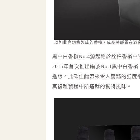
以如此高規格製成的香檳，成品將靜置在酒窖
黑中白香檳No.4源起始於詮釋香檳
2015年首次推出編號No.1黑中白香檳（Blan
進版。此款佳釀帶來令人驚豔的強度平
其複雜製程中所造就的獨特風味。