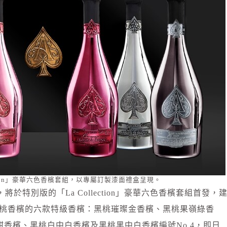
ection」豪華六色香檳套組，以專屬訂製漆面禮盒呈現。
於特別版的「La Collection」豪華六色香檳套組首發，
包含黑桃香檳的六款特級香檳：黑桃璀璨金香檳、黑桃果嶺綠香
香檳、黑桃白中白香檳及黑桃黑中白香檳編號No.4，即日