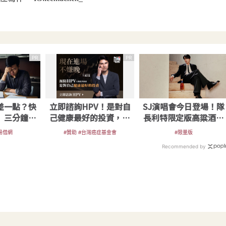
PR
PR
差一點？快
立即諮詢HPV！是對自
SJ演唱會今日登場！隊
】三分鐘解
己健康最好的投資，把
長利特限定版高粱酒即
眉之急
握現在不嫌晚！
將登陸超商
#易借網
#贊助 #台灣癌症基金會
#限量版
Recommended by