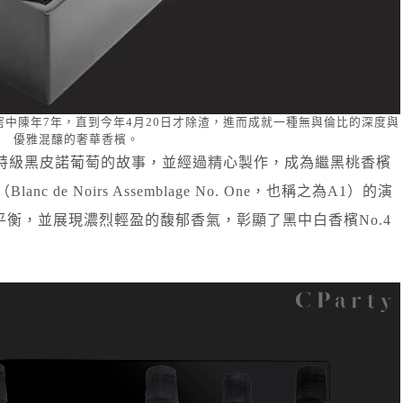
中陳年7年，直到今年4月20日才除渣，進而成就一種無與倫比的深度與
優雅混釀的奢華香檳。
中特級黑皮諾葡萄的故事，並經過精心製作，成為繼黑桃香檳
c de Noirs Assemblage No. One，也稱之為A1）的演
衡，並展現濃烈輕盈的馥郁香氣，彰顯了黑中白香檳No.4