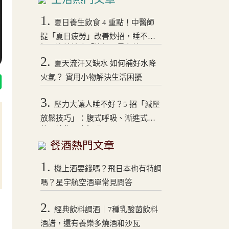
1.
夏日養生飲食 4 重點！中醫師
提「夏日疲勞」改善妙招，睡不
好、沒精神吃「這個」最有效
2.
夏天流汗又缺水 如何補好水降
火氣？ 實用小物解決生活困擾
3.
壓力大讓人睡不好？5 招「減壓
放鬆技巧」：腹式呼吸、漸進式拉
伸，讓你一夜好眠！
餐酒熱門文章
1.
機上酒要錢嗎？飛日本也有特調
嗎？星宇航空酒單常見問答
2.
經典飲料調酒｜7種乳酸菌飲料
酒譜，還有養樂多燒酒和沙瓦
日