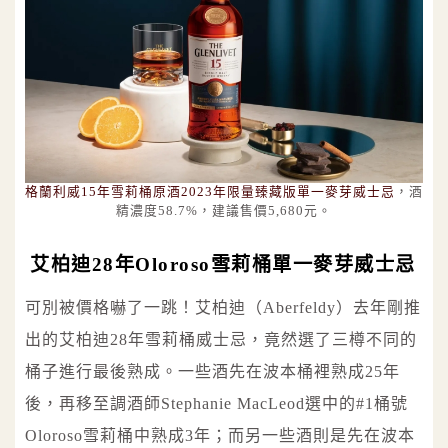
格蘭利威15年雪莉桶原酒2023年限量臻藏版單一麥芽威士忌
，酒
精濃度58.7%，建議售價5,680元。
艾柏迪28年Oloroso雪莉桶單一麥芽威士忌
可別被價格嚇了一跳！艾柏迪（Aberfeldy）去年剛推
出的艾柏迪28年雪莉桶威士忌，竟然選了三樽不同的
桶子進行最後熟成。一些酒先在波本桶裡熟成25年
後，再移至調酒師Stephanie MacLeod選中的#1桶號
Oloroso雪莉桶中熟成3年；而另一些酒則是先在波本