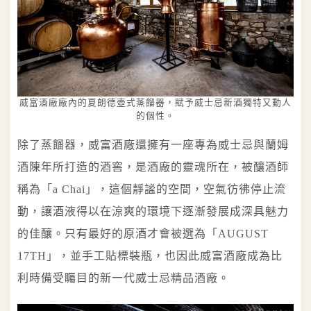
威富酒廠廠內的夏朗德壺式蒸餾器，賦予威士忌新酒獨特又動人
的個性。
除了蒸餾器，威富酒廠還擁有一座專為威士忌與蘭姆
酒陳年所打造的酒窖，是酒廠的靈魂所在，被釀酒師
稱為「a Chai」，這個靜謐的空間，空氣彷彿停止流
動，讓酒液得以在涼爽的環境下逐漸發展成深具魅力
的佳釀。只有最好的原酒才會被選為「AUGUST
17TH」，並手工貼標裝瓶，也因此威富酒廠成為比
利時備受矚目的新一代威士忌精品酒廠。