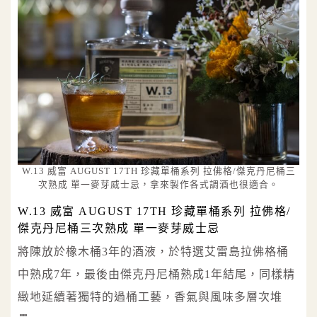
W.13 威富 AUGUST 17TH 珍藏單桶系列 拉佛格/傑克丹尼桶三
次熟成 單一麥芽威士忌，拿來製作各式調酒也很適合。
W.13 威富 AUGUST 17TH 珍藏單桶系列 拉佛格/
傑克丹尼桶三次熟成 單一麥芽威士忌
將陳放於橡木桶3年的酒液，於特選艾雷島拉佛格桶
中熟成7年，最後由傑克丹尼桶熟成1年結尾，同樣精
緻地延續著獨特的過桶工藝，香氣與風味多層次堆