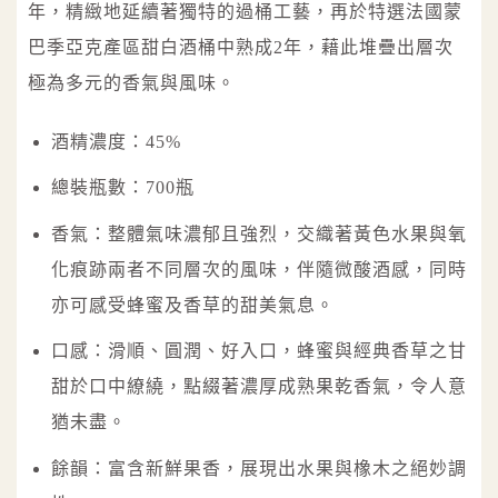
年，精緻地延續著獨特的過桶工藝，再於特選法國蒙
巴季亞克產區甜白酒桶中熟成2年，藉此堆疊出層次
極為多元的香氣與風味。
酒精濃度：45%
總裝瓶數：700瓶
香氣：整體氣味濃郁且強烈，交織著黃色水果與氧
化痕跡兩者不同層次的風味，伴隨微酸酒感，同時
亦可感受蜂蜜及香草的甜美氣息。
口感：滑順、圓潤、好入口，蜂蜜與經典香草之甘
甜於口中繚繞，點綴著濃厚成熟果乾香氣，令人意
猶未盡。
餘韻：富含新鮮果香，展現出水果與橡木之絕妙調