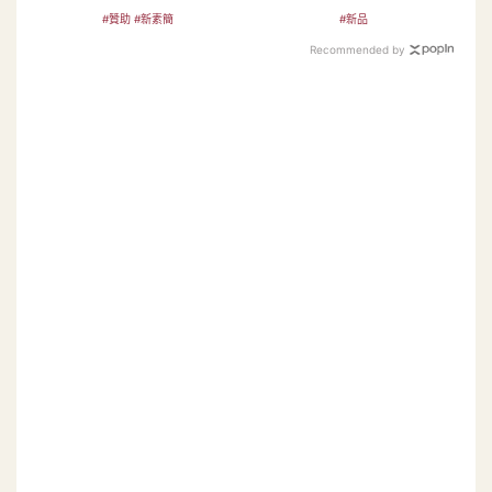
懷疑人生
莉家族版圖
#贊助 #新素簡
#新品
Recommended by