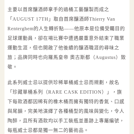
主要以首席釀酒師拿手的過桶工藝釀製而成之
「AUGUST 17TH」取自首席釀酒師Thierry Van
Renterghem的人生轉折點——他原本是位備受矚目的
足球運動員，卻在場比賽中遭遇嚴重意外結束了職業
運動生涯，但也開啟了他後續的釀酒職涯的尋味之
旅；品牌同時也向羅馬皇帝 奧古斯都（Augustus）致
敬。
此系列威士忌以提供珍稀單桶威士忌而規劃，故名
「珍藏單桶系列（RARE CASK EDITION）」，旗
下每款酒都因稀有的橡木桶而擁有獨特的香氣、口感
與尾韻，完美地演繹了各種桶型的風味與變化，令人
陶醉，且所有酒款均以手工裝瓶並墨跡上專屬編號，
每瓶威士忌都是獨一無二的藝術品。