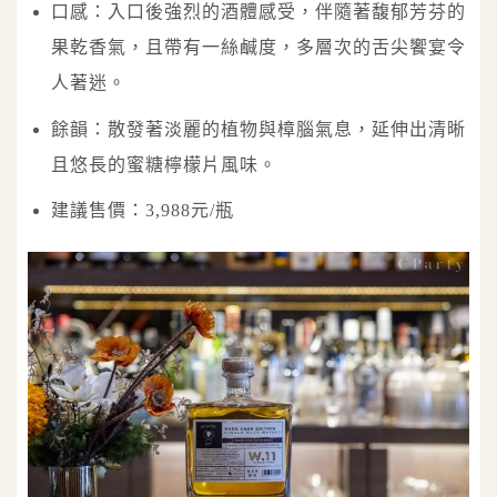
口感：入口後強烈的酒體感受，伴隨著馥郁芳芬的
果乾香氣，且帶有一絲鹹度，多層次的舌尖饗宴令
人著迷。
餘韻：散發著淡麗的植物與樟腦氣息，延伸出清晰
且悠長的蜜糖檸檬片風味。
建議售價：3,988元/瓶