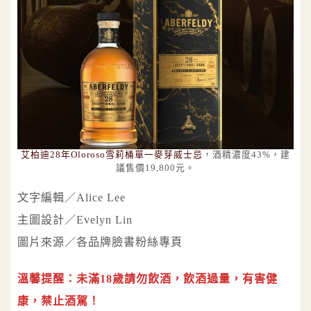
艾柏迪28年Oloroso雪莉桶單一麥芽威士忌
，酒精濃度43%，建
議售價19,800元。
文字編輯／Alice Lee
主圖設計／Evelyn Lin
圖片來源／各品牌臉書粉絲專頁
溫馨提醒：未滿18歲請勿飲酒，飲酒過量，有害健
康，禁止酒駕！