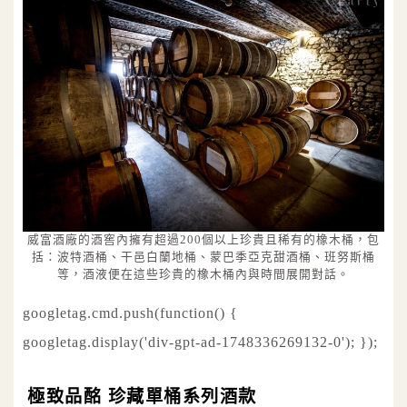
威富酒廠的酒窖內擁有超過200個以上珍貴且稀有的橡木桶，包
括：波特酒桶、干邑白蘭地桶、蒙巴季亞克甜酒桶、班努斯桶
等，酒液便在這些珍貴的橡木桶內與時間展開對話。
googletag.cmd.push(function() {
googletag.display('div-gpt-ad-1748336269132-0'); });
極致品酩 珍藏單桶系列酒款