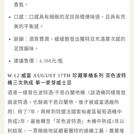
香氣。
口感：口感具有細緻的泥炭與煙燻味道，且具有完
美的平衡感。
餘韻：酒質豐潤，緩緩散發出獨特且充滿層次感的
泥煤韻味。
建議售價：4,388元/瓶
W.12 威富 AUGUST 17TH 珍藏單桶系列 茶色波特
桶三次熟成 單一麥芽威士忌
酒液一樣曾在波特酒/干邑白蘭地桶（該酒桶同樣曾放
過波特酒，也裝過干邑白蘭地，後才被威富酒廠所
用）待了7年，再移到特選法國索甸產區葡萄酒桶中
熟成2年，最後轉至「茶色波特酒」木桶中熟成1年以
利結尾，一貫精緻地延續著獨特的過桶工藝，層層堆