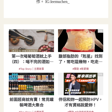
作。 IG:leemuchen_
PR
第一次喝葡萄酒就上手
腹部脂肪的「剋星」找到
（四）：喝不完的酒如何
了，常吃這幾物，吃走大
保存？
肚囊，瘦出小蠻腰
#Top Story | 主題故事
#贊助 #新素簡
PR
前面超商就有賣！常見罐
伴侶和妳一起預防HPV，
裝啤酒大集合
才有資格說愛妳！