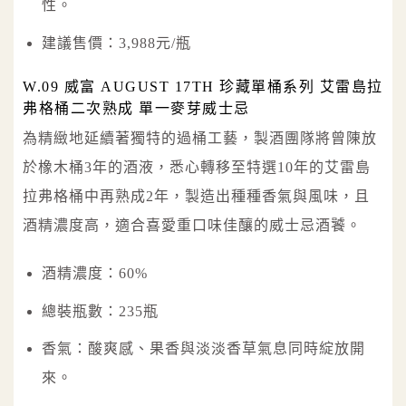
性。
建議售價：3,988元/瓶
W.09 威富 AUGUST 17TH 珍藏單桶系列 艾雷島拉
弗格桶二次熟成 單一麥芽威士忌
為精緻地延續著獨特的過桶工藝，製酒團隊將曾陳放
於橡木桶3年的酒液，悉心轉移至特選10年的艾雷島
拉弗格桶中再熟成2年，製造出種種香氣與風味，且
酒精濃度高，適合喜愛重口味佳釀的威士忌酒饕。
酒精濃度：60%
總裝瓶數：235瓶
香氣：酸爽感、果香與淡淡香草氣息同時綻放開
來。