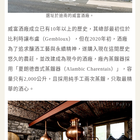
選址於迪南的威富酒廠。
威富酒廠成立已有10年以上的歷史，其總部最初位於
比利時讓布盧（Gembloux），但在2020年初，酒廠
為了追求釀酒工藝與永續精神，遂購入現在這間歷史
悠久的農莊，並改建成為現今的酒廠，廠內蒸餾器採
用「夏朗德壺式蒸餾器（Alambic Charentais）」，容
量只有2,000公升，且採用純手工兩次蒸餾，只取最精
華的酒心。