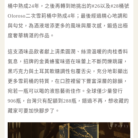
桶中熟成24年，之後再轉到她挑出的#26以及#28桶號
Oloroso二次雪莉桶中熟成4年；最後經過精心地調和
與勾兌，為酒液增添更多的風味與層次感，鍛造出極
度奢華精湛的作品。
這支酒味品飲者獻上清柔圓潤、絲滑溫暖的肉桂香料
氣息，招牌的金黃蜂蜜味道在味蕾上不斷閃爍跳躍，
黑巧克力與土耳其軟糖調性包覆舌尖，充分地彰顯出
更多雪莉桶的特質，在口腔裡留下豐富深層的餘韻，
宛若一瓶可以喝的液態藝術佳作。全球僅少量發行
906瓶，台灣只有配額到288瓶，錯過不再，想收藏的
藏家可要加快腳步了。