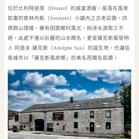
位於比利時迪南（Dinant）的威富酒廠，座落在風景
如畫的索林內斯（Sorinnes）小鎮內之古老莊園，四
周群山環繞、擁有田園鄉村風光，純淨水源取之不
絕，此處不僅以壯麗的山水聞名，更是薩克斯風發明
人 阿道夫·薩克斯（Adolphe Sax）的誕生地，也讓這
座城市以「薩克斯風故鄉」的美名而聞名遐邇。