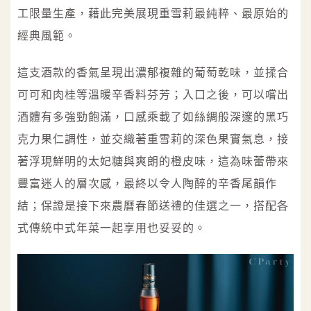
工限量生產，藉此完美展現重雪莉最純粹、最原始的
經典風範。
這支酒款的香氣呈現出濃郁複雜的葡萄乾味，並揉合
可可和肉桂等溫暖辛香料芬芳；入口之後，可以嚐出
酒體有多強勁飽滿，口感乘載了如絲綢般深邃的黑巧
克力果仁調性，並交織著重雪莉的深色果實氣息，接
著浮現鮮明的太妃糖與爽朗的橙皮味，這為味蕾帶來
豐富迷人的層次感，最終以令人陶醉的辛香尾韻作
結；保證是接下來農曆春節送禮的佳選之一，搭配各
式傳統中式年菜一起享用也妥妥的。