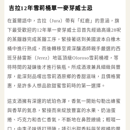
吉拉12年雪莉桶單一麥芽威士忌
在蓋爾語中，吉拉（Jura）帶有「紅鹿」的意涵，旗
下最受歡迎的12年單一麥芽威士忌首先經過高達28呎
的蒸餾器完成蒸餾工序，緊接著送到美國波本白橡木
桶中進行熟成，而後轉移至資深釀酒師親手嚴選的西
班牙赫雷斯（Jerez）地區頂級Oloroso雪莉桶裡，等
待時間的凝鍊後才進行裝瓶。所成酒液兼具細緻與豐
厚，能深刻品嚐出雪莉酒原鄉的香甜滋味，且價格實
惠，是許多人想品飲甜蜜雪莉時的第一選擇。
這支酒擁有深邃的琥珀色澤，香氣一開始勾勒出蜂蜜
與香草的氣息，緊接而來綻放豐富的水果、奶油蛋
捲、巧克力和杏仁香氣，不斷地在鼻腔繚繞；輕啜一
口，由李子味道打頭陣，誘引出甜香料與苦柑橘的層