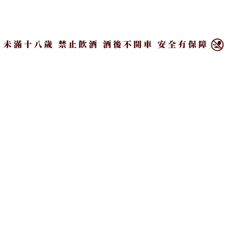
×
汀士頓龍舌蘭酒桶限定款15年威士忌 釀
入蘇格蘭與墨西哥兩國精華
日期：
2023-07-23
作者：
ALICE LEE
7 月
23