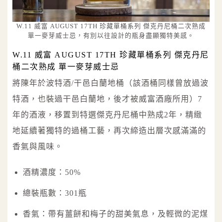
W.11 威富 AUGUST 17TH 珍藏單桶系列 傑克丹尼桶二次熟成
單一麥芽威士忌，有別以往設計的瓶身盡顯獨特美感。
W.11 威富 AUGUST 17TH 珍藏單桶系列 傑克丹尼
桶二次熟成 單一麥芽威士忌
將陳年於波特酒/干邑白蘭地桶（該酒桶同樣曾放過波
特酒，也裝過干邑白蘭地，後才被威富酒廠所用）7
年的酒液，移置到特選傑克丹尼桶中熟成2年，精緻
地延續著獨特的過桶工藝，再次締造出層次感滿滿的
香氣與風味。
酒精濃度：50%
總裝瓶數：301瓶
香氣：帶有薑餅和梅子的甜美氣息，及輕微的泥煤