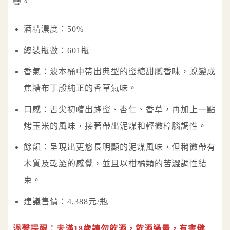
疊。
酒精濃度：50%
總裝瓶數：601瓶
香氣：波本桶中帶出典型的蜜糖甜膩香味，蛻變成
焦糖布丁般純正的香草氣味。
口感：舌尖初嚐出蜂蜜、杏仁、香草，再加上一點
烤玉米的風味，接著帶出泥煤和輕微樟腦調性。
餘韻：呈現出更悠長明顯的泥煤風味，但稍微帶有
木質及乾澀的感覺，並且以柑橘類的苦澀調性結
束。
建議售價：4,388元/瓶
溫馨提醒：未滿18歲請勿飲酒，飲酒過量，有害健