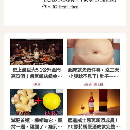
作。 IG:leemuchen_
PR
史上最巨大5.1公升金門
起床就先做件事，沒三天
高粱酒！傳家鎮店級金高
小腹就不見了! 肚子一天
重磅登場
天變小！
#新品
#贊助 #新素簡
PR
減肥首選，檸檬加它，堅
國產威士忌再新添成員！
持一週，腰細了，瘦到你
PC雪莉桶原酒成就完整雪