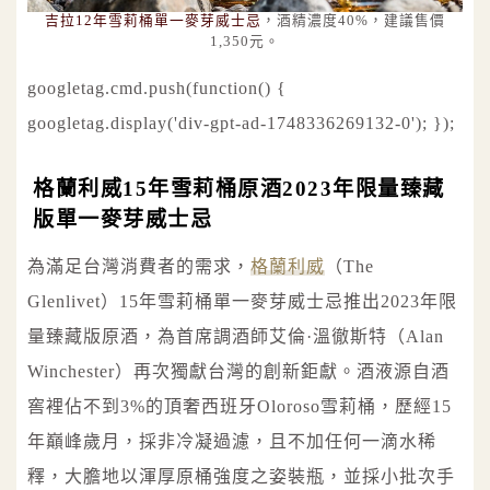
吉拉12年雪莉桶單一麥芽威士忌
，酒精濃度40%，建議售價
1,350元。
googletag.cmd.push(function() {
googletag.display('div-gpt-ad-1748336269132-0'); });
格蘭利威15年雪莉桶原酒2023年限量臻藏
版單一麥芽威士忌
為滿足台灣消費者的需求，
格蘭利威
（The
Glenlivet）15年雪莉桶單一麥芽威士忌推出2023年限
量臻藏版原酒，為首席調酒師艾倫·溫徹斯特（Alan
Winchester）再次獨獻台灣的創新鉅獻。酒液源自酒
窖裡佔不到3%的頂奢西班牙Oloroso雪莉桶，歷經15
年巔峰歲月，採非冷凝過濾，且不加任何一滴水稀
釋，大膽地以渾厚原桶強度之姿裝瓶，並採小批次手