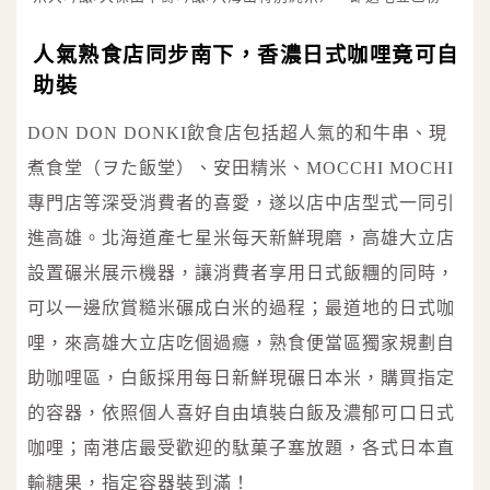
人氣熟食店同步南下，香濃日式咖哩竟可自
助裝
DON DON DONKI飲食店包括超人氣的和牛串、現
煮食堂（ヲた飯堂）、安田精米、MOCCHI MOCHI
專門店等深受消費者的喜愛，遂以店中店型式一同引
進高雄。北海道產七星米每天新鮮現磨，高雄大立店
設置碾米展示機器，讓消費者享用日式飯糰的同時，
可以一邊欣賞糙米碾成白米的過程；最道地的日式咖
哩，來高雄大立店吃個過癮，熟食便當區獨家規劃自
助咖哩區，白飯採用每日新鮮現碾日本米，購買指定
的容器，依照個人喜好自由填裝白飯及濃郁可口日式
咖哩；南港店最受歡迎的駄菓子塞放題，各式日本直
輸糖果，指定容器裝到滿！