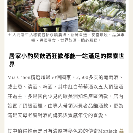
七大高端生活樣貌包括永續農法、新鮮直送、友善環境、品牌專
櫃、異國零食、世界飲酒、貼心服務。
居家小酌與飲酒狂歡都能一站滿足的探索世
界
Mia C’bon精選超過50個國家、2,500多支的葡萄酒、
威士忌、清酒、啤酒，其中紅白葡萄酒以五大頂級酒
莊為主，多是國內少見的歐美洲知名產區酒款，店內
設置了頂級酒櫃，由專人帶領消費者品鑑酒款，更為
滿足天母老饕對酒的講究與質感年份的喜愛。
其中值得推薦是具有濃厚神秘色彩的傳奇Mortlach
慕