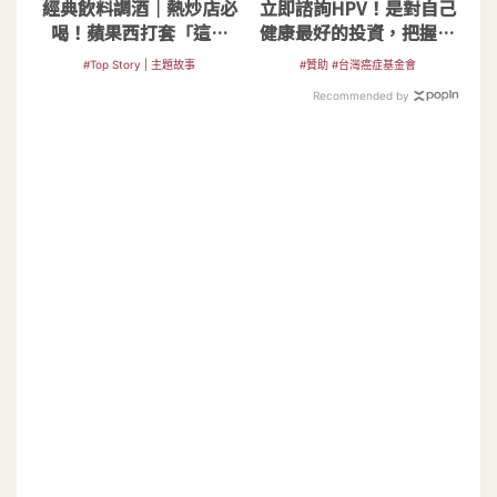
經典飲料調酒｜熱炒店必
立即諮詢HPV！是對自己
喝！蘋果西打套「這幾
健康最好的投資，把握現
樣」就成簡易雞尾酒
在不嫌晚！
#Top Story | 主題故事
#贊助 #台灣癌症基金會
Recommended by