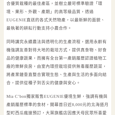
合優質栽種的最佳產區，並樹立嚴苛標準驗證「環
境、果形、外觀、產期」的高等級品質，透過
EUGENIE直送的各式天然物產，以最新鮮的面貌、
最執著的耕耘行動支持小農合作。
同時講究永續農法與透明化的生產流程，選用永齡有
機強調友善對待大地的栽培方式，提供真食物、好食
品的健康蔬果，而擁有全台第一產銷履歷認證植物工
廠的樂鮮良房，由室內環控栽培提供無毒履歷蔬菜，
將產業鏈垂直整合實現生態、生產與生活的多面向結
合，提供從種子到舌尖的健康與安心。
Mia C’bon獨家販售EUGENIE優境生鮮，強調有機與
產銷履歷標準的食材，開幕首日近8,000元的北海道月
型町西瓜瘋搶預訂，大葉旗艦店因應天母民眾所喜愛