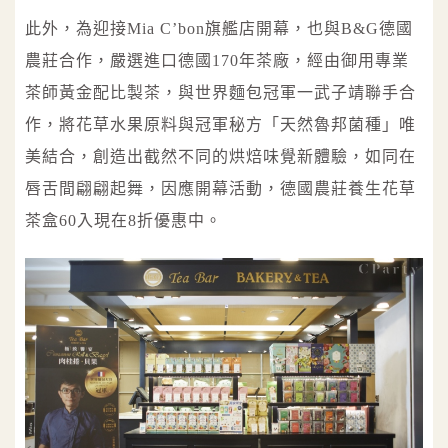
此外，為迎接Mia C’bon旗艦店開幕，也與B&G德國
農莊合作，嚴選進口德國170年茶廠，經由御用專業
茶師黃金配比製茶，與世界麵包冠軍一武子靖聯手合
作，將花草水果原料與冠軍秘方「天然魯邦菌種」唯
美結合，創造出截然不同的烘焙味覺新體驗，如同在
唇舌間翩翩起舞，因應開幕活動，德國農莊養生花草
茶盒60入現在8折優惠中。