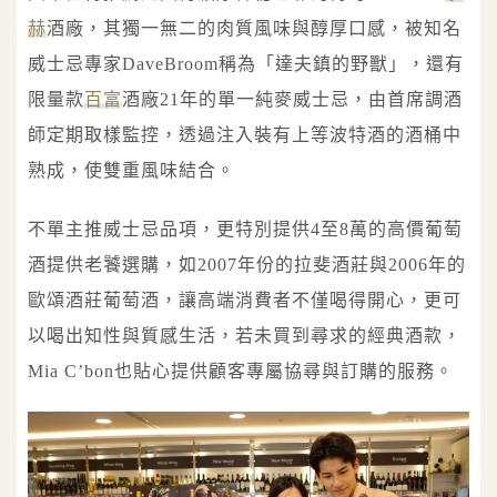
赫
酒廠，其獨一無二的肉質風味與醇厚口感，被知名
威士忌專家DaveBroom稱為「達夫鎮的野獸」，還有
限量款
百富
酒廠21年的單一純麥威士忌，由首席調酒
師定期取樣監控，透過注入裝有上等波特酒的酒桶中
熟成，使雙重風味結合。
不單主推威士忌品項，更特別提供4至8萬的高價葡萄
酒提供老饕選購，如2007年份的拉斐酒莊與2006年的
歐頌酒莊葡萄酒，讓高端消費者不僅喝得開心，更可
以喝出知性與質感生活，若未買到尋求的經典酒款，
Mia C’bon也貼心提供顧客專屬協尋與訂購的服務。