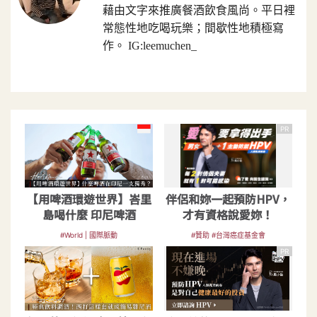
藉由文字來推廣餐酒飲食風尚。平日裡
常態性地吃喝玩樂；間歇性地積極寫
作。 IG:leemuchen_
PR
【用啤酒環遊世界】峇里
伴侶和妳一起預防HPV，
島喝什麼 印尼啤酒
才有資格說愛妳！
#World | 國際脈動
#贊助 #台灣癌症基金會
PR