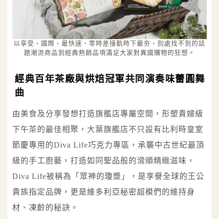
以享受、國際、最快速、零時差接軌時下最夯、別處找不到的話
題潮流商品到經典熱銷品項滿足大家對異國購物的狂想。
經典百年茶廠與烘焙冠軍共同演奏味蕾圓舞
曲
由美食及分享發想打造旗艦店專屬空間，形塑貴婦級
下午茶的最佳相聚，大葉旗艦店不只設有比利時皇室
節慶專用的Diva Life巧克力專區，承襲中古世紀最頂
級的手工廚藝，打造如同聖品般的滑順精緻滋味，
Diva Life被稱為「眾神的瓊漿」，是享譽全球的王公
貴族指定品牌，更是維多利亞秘密超模們的維持身
材、凍齡的秘訣。