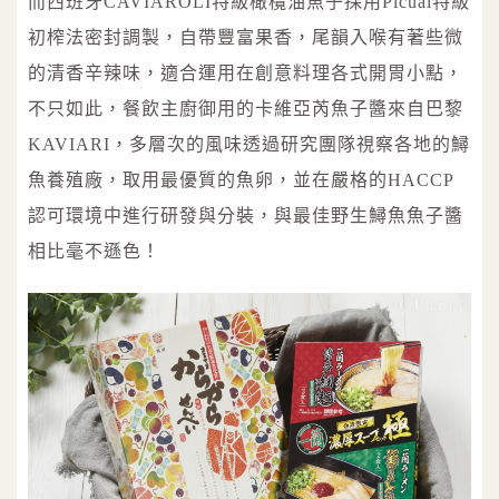
而西班牙CAVIAROLI特級橄欖油魚子採用Picual特級
初榨法密封調製，自帶豐富果香，尾韻入喉有著些微
的清香辛辣味，適合運用在創意料理各式開胃小點，
不只如此，餐飲主廚御用的卡維亞芮魚子醬來自巴黎
KAVIARI，多層次的風味透過研究團隊視察各地的鱘
魚養殖廠，取用最優質的魚卵，並在嚴格的HACCP
認可環境中進行研發與分裝，與最佳野生鱘魚魚子醬
相比毫不遜色！