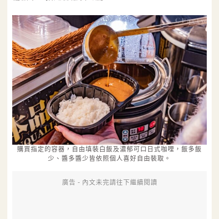
購買指定的容器，自由填裝白飯及濃郁可口日式咖哩，飯多飯
少、醬多醬少皆依照個人喜好自由裝取。
廣告 - 內文未完請往下繼續閱讀