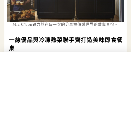
Mia C’bon致力於在每一次的分享裡傳遞世界的愛與喜悅。
一線優品與冷凍熟菜聯手齊打造美味即食餐
桌
原汁原味簡單加熱就能美味上桌，Mia C’bon在這次
大葉旗艦店特別首次推出「熟菜水餃區」，提供炒小
捲、肉魚等等的台式家常菜外，還有準備多種風味的
水餃，有養生紅麴、韭黃豬肉、鮮魚、干貝等口味，
小巧美味點綴餐桌色彩，這些通通都值得放進購物
車，帶回家輕鬆加持好手藝。
同時更透過品味及分享企圖擄獲高端消費族群，提供