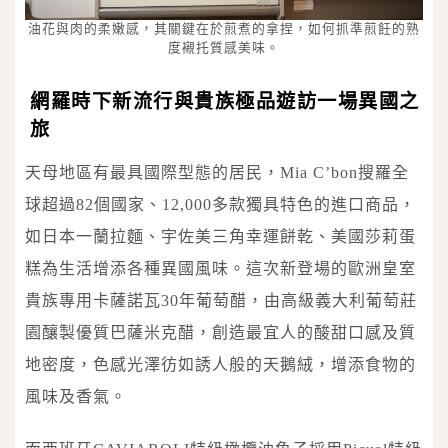
油花與肉的柔嫩感，其關鍵在於煎煮的拿捏，如何抓準煎飪的熟
度襯托質感美味。
網羅時下新流行與貴族極品遊訪一場異國之
旅
天母地區有最具國際型態的居民，Mia C’bon搜羅全
球超過82個國家、12,000多款獨具特色的進口商品，
如日本一蘭拉麵、宇佐美三角幸運餅乾、美國莎莉蛋
糕為生活增添各種異國風味。這次新登場的歐洲皇室
貴族專用卡薩諾瓦30年葡萄醋，由高級義大利葡萄莊
園釀製優質巴薩米克醋，創造最宜人的酸甜口感及質
地密度，色感光澤彷如誘人般的天鵝絨，增添食物的
風味及香氣。