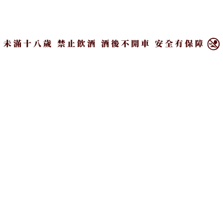
一線品牌如鼎泰豐、松包子、老協珍等，起床後蒸上
×
松包子燕麥奶饅頭迎接美好的早晨，中午休息好好享
用鼎泰豐牛肉麵與蝦肉紅油抄手的鹹香爽勁，晚餐與
家人一起品嚐鄧師傅功夫東坡風味的銷魂滷，最後還
有宵夜老協珍雙起司鮭魚米漢堡。
打造在日本許多百貨超市深受主婦們喜愛的專區，讓消費者在家