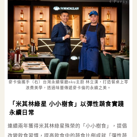
麥卡倫攜手（右）台灣永續餐廳nkụ主廚 林立漢，打造餐桌上零
浪費美學，透過味蕾傳遞麥卡倫的永續之美。
「米其林綠星 小小樹食」以彈性蔬食實踐
永續日常
連續兩年獲得米其林綠星殊榮的「小小樹食」，提倡
改變飲食習慣，提高飲食中的蔬食比例成就「彈性蔬