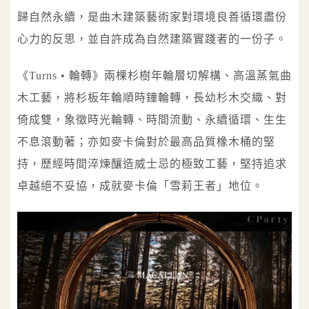
歸自然永續，是曲木建築藝術家對環境良善循環盡份
心力的反思，並自許成為自然建築實踐者的一份子。
《Turns • 輪轉》兩棵杉樹年輪層切解構、高溫蒸氣曲
木工藝，將杉板年輪順時鐘輪轉，長幼杉木交織、對
倚成雙，象徵時光輪轉、時間流動、永續循環、生生
不息滾動著；亦如麥卡倫對於最高品質橡木桶的堅
持，歷經時間淬煉釀造威士忌的極致工藝，堅持追求
卓越絕不妥協，成就麥卡倫「雪莉王者」地位。