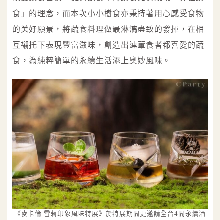
食」的理念，而本次小小樹食亦秉持著用心感受食物
的美好願景，將蔬食料理做最淋漓盡致的發揮，在相
互襯托下表現豐富滋味，創造出連葷食者都喜愛的蔬
食，為純粹簡單的永續生活添上奧妙風味。
《麥卡倫 雪莉印象風味特展》於特展期間更邀請全台4間永續酒