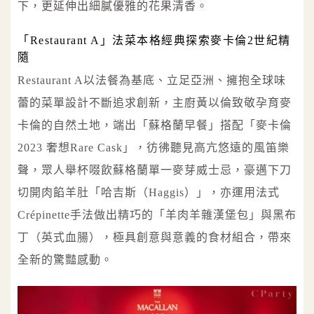
下，更延伸出細膩優雅的花果清香。
「Restaurant A」法菜本格經典探索麥卡倫2世紀精
隨
Restaurant A以法餐為基底、立足亞洲、擁抱全球味
蕾的菜單設計不斷追求創新，主廚黃以倫致敬孕育麥
卡倫的自然土地，端出「蘇格蘭早餐」搭配「麥卡倫
2023 奢想Rare Cask」，彷彿聽見高亢悠遠的風笛樂
聲，眾人舉杯啜飲蘇格蘭單一麥芽威士忌，豪邁下刀
切開肉餡羊肚「哈吉斯（Haggis）」，亦運用法式
Crépinette手法做出精巧的「羊肉羊雜漢堡包」與黑布
丁（英式血腸），極具創意與意義的食材組合，帶來
全新的驚豔感動。