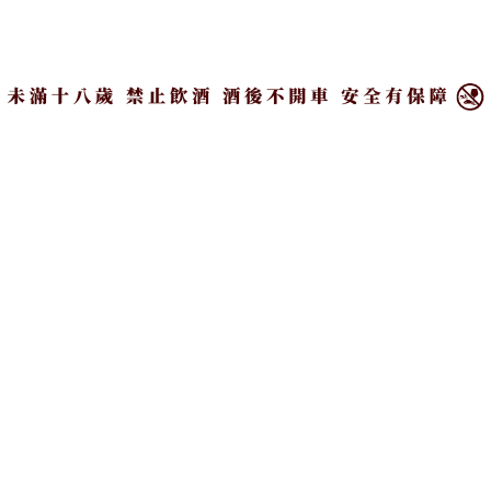
Bar Mood Taipei與酣呷餐酒館領路，將麥卡倫橫跨2
×
世紀的傳奇故事化為專屬調酒，為世代創造無與倫比
的非凡風味。
The Public House：以「精緻小巧蒸餾器」致敬傳
奇起源
影響麥卡倫威士忌風味最深遠的莫過於「精緻小巧蒸
餾器」了。The Public House主理人William以此為靈
感推出「24 To 200」，透過「麥卡倫雙雪莉桶12年」
結合無花果，帶出「精緻小巧蒸餾器」賦予麥卡倫特
有的多層次濃郁果香，並以聖經中人類歷史上第一個
香草「無花果葉」，致敬麥卡倫創辦人的初心與堅
持，酒款風味自然中帶有些許蜜甜，口感輕盈且明
亮。