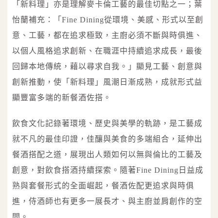
「新料理」亦是理解麥卡倫工藝的最佳切點之一；葉
怡蘭補充：「Fine Dining從環境、美感、形式以至創
意、工藝，都在追求極致，主廚必須不斷與時俱進、
以個人風格追求創新、在職涯中持續追求成長，最後
回歸本地傳統，藉以尋求自我。」顯見工藝、創意與
創新推動，使「新料理」風潮日漸成熟，成就形式益
顯豐富多端的新餐酒佐搭。
飲食文化記錄著環境、歷史與美學的軌跡，是工藝成
就不凡的最佳印證，佳釀與美食的多端組合，延伸出
餐酒搭配之道，展現出人類如何以無與倫比的工藝及
創意，對飲食搭酒持續探索。隨著Fine Dining日益成
熟與套餐形式的全面崛起，餐酒佐配更追求與時俱
進，侍酒師也有更多一展長才、與主廚並肩創作的空
間。