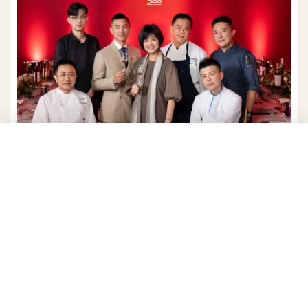
麥卡倫攜手5位頂尖名廚成就嶄新豐富的味蕾饗宴，引領消費者
穿越時空感受麥卡倫承襲2世紀的優雅。
探索威士忌之最，麥卡倫集結全台名調酒
師，見證200年的雋永歷史
不只在餐飲界引領嶄新潮流，麥卡倫於創立200週年
的里程碑，更聯手全台頂尖酒吧呈現限定特調，首波
由The Public House、Vender、Drizzle by Fourplay、