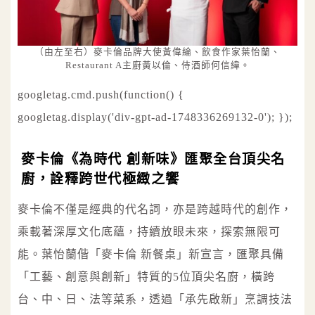
（由左至右）麥卡倫品牌大使黃偉綸、飲食作家葉怡蘭、
Restaurant A主廚黃以倫、侍酒師何信緯。
googletag.cmd.push(function() {
googletag.display('div-gpt-ad-1748336269132-0'); });
麥卡倫《為時代 創新味》匯聚全台頂尖名
廚，詮釋跨世代極緻之饗
麥卡倫不僅是經典的代名詞，亦是跨越時代的創作，
乘載著深厚文化底蘊，持續放眼未來，探索無限可
能。葉怡蘭偕「麥卡倫 新餐桌」新宣言，匯聚具備
「工藝、創意與創新」特質的5位頂尖名廚，橫跨
台、中、日、法等菜系，透過「承先啟新」烹調技法