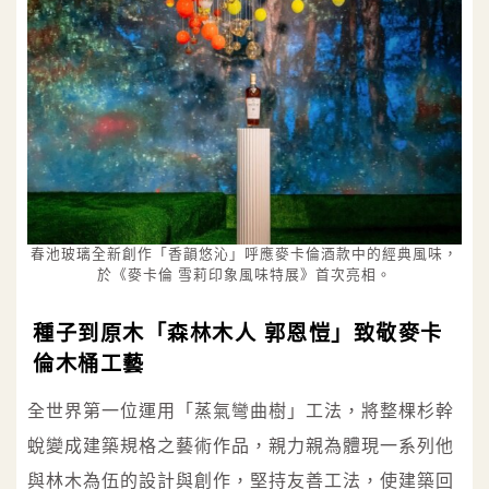
春池玻璃全新創作「香韻悠沁」呼應麥卡倫酒款中的經典風味，
於《麥卡倫 雪莉印象風味特展》首次亮相。
種子到原木「森林木人 郭恩愷」致敬麥卡
倫木桶工藝
全世界第一位運用「蒸氣彎曲樹」工法，將整棵杉幹
蛻變成建築規格之藝術作品，親力親為體現一系列他
與林木為伍的設計與創作，堅持友善工法，使建築回