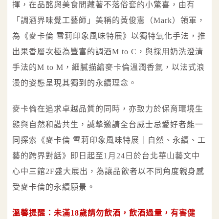
揮，在品酩與美食間藏著不落俗套的小驚喜，由有
「調酒界味覺工藝師」美稱的黃俊憲（Mark）領軍，
為《麥卡倫 雪莉印象風味特展》以獨特氧化手法，推
出果香層次極為豐富的調酒M to C，與採用奶洗澄清
手法的M to M，細膩描繪麥卡倫溫潤香氣，以法式浪
漫的姿態呈現其獨到的永續理念。
麥卡倫在追求卓越品質的同時，亦致力於保育環境生
態與自然和諧共生，誠摯邀請全台威士忌愛好者能一
同探索《麥卡倫 雪莉印象風味特展｜自然、永續、工
藝的跨界對話》即日起至1月24日於台北華山藝文中
心中三館2F盛大展出，為讓品飲者以不同角度親身感
受麥卡倫的永續願景。
溫馨提醒：未滿18歲請勿飲酒，飲酒過量，有害健