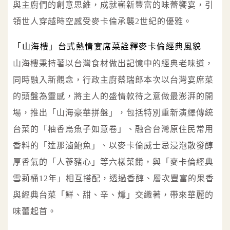
與主廚們的創意思維，成就嶄新豐富的味蕾饗宴，引
領世人穿越時空感受麥卡倫承襲2世紀的優雅。
「山海樓」台式熱情宴席菜詮釋麥卡倫經典風貌
山海樓秉持著以台灣食材做出記憶中的經典老味道，
同時融入新觀念，行政主廚蔡瑞郎本次以台灣宴席菜
的頭盤為靈感，將主人的盛情款待之意做最澎湃的開
場，推出「山海豪華拼盤」，包括特別重新演繹傳統
台菜的「柚香烏魚子如意卷」、融合台灣原住民常用
香料的「達那滷鮑魚」、以麥卡倫威士忌浸泡散發醇
厚香氣的「人蔘豬心」等六樣菜餚，與「麥卡倫經典
雪莉桶12年」相互搭配，透過香醇、層次豐富的果香
與經典台菜「鮮、甜、辛、燻」交織著，帶來華麗的
味蕾起首。