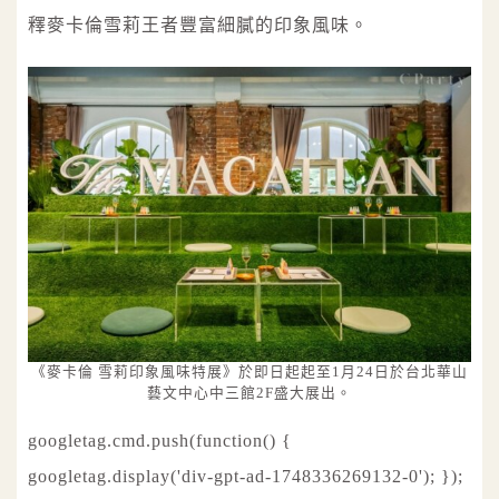
釋麥卡倫雪莉王者豐富細膩的印象風味。
《麥卡倫 雪莉印象風味特展》於即日起起至1月24日於台北華山
藝文中心中三館2F盛大展出。
googletag.cmd.push(function() {
googletag.display('div-gpt-ad-1748336269132-0'); });