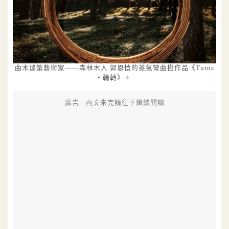
曲木建築藝術家——森林木人 郭恩愷的蒸氣彎曲樹作品《Turns
• 輪轉》。
廣告 - 內文未完請往下繼續閱讀