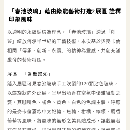
「春池玻璃」藉由綠能藝術打造2展區 詮釋
印象風味
以透明的永續循環為理念，「春池玻璃」透過「創
舊」綻放傳承半世紀的工藝技術，本次基於與麥卡倫
相同「傳承、創新、永續」的精神為靈感，共創充滿
啟發的藝術特區。
展區一「香韻悠沁」
踏入展區可見春池玻璃手工吹製的120顆沾色玻璃，
以螺旋狀向外延展，呈現出酒香在空氣中優雅舞動之
姿，其咖啡色、橘色、黃色、白色的色調主體，呼應
的是麥卡倫酒款中太妃糖、焦糖、柑橘、檸檬、麝香
葡萄等風味，將風味的無形之美具體成形，讓觀展者