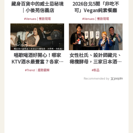
藏身百貨中的威士忌秘境
2026台北5間「非吃不
｜小後苑信義店
可」Vegan純素餐廳
#Venues | 餐飲現場
#Venues | 餐飲現場
唱歌喝酒好開心！哪家
女性杜氏、設計師藏元、
KTV酒水最豐富？各家開
橄欖酵母，三家日本酒造
瓶費一次整理
突破傳統地酒印象
#Trend｜趨勢觀察
#新品
Recommended by