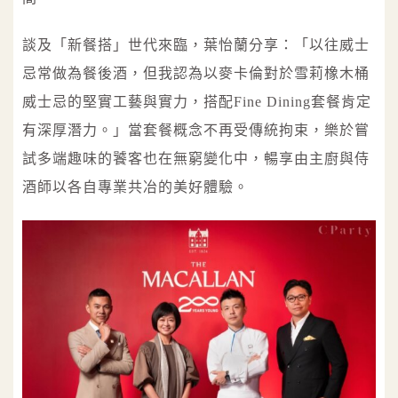
談及「新餐搭」世代來臨，葉怡蘭分享：「以往威士
忌常做為餐後酒，但我認為以麥卡倫對於雪莉橡木桶
威士忌的堅實工藝與實力，搭配Fine Dining套餐肯定
有深厚潛力。」當套餐概念不再受傳統拘束，樂於嘗
試多端趣味的饕客也在無窮變化中，暢享由主廚與侍
酒師以各自專業共冶的美好體驗。