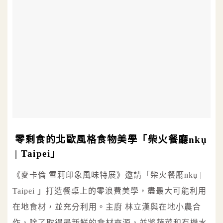
零剩食的北歐風格食物美學「柴火餐廳nkụ
| Taipei」
《麥卡倫 雪莉印象風味特展》邀請「柴火餐廳nkụ |
Taipei 」打造餐桌上的零浪費美學，盡最大可能利用
在地食材，並充分利用。主廚 林立漢與在地小農合
作，除了取得最新鮮的食材來源，並將蔬菜和有機水