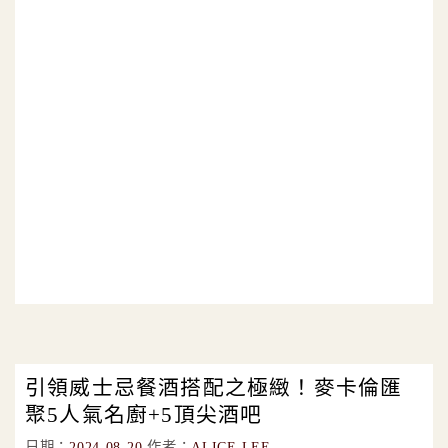
引領威士忌餐酒搭配之極緻！麥卡倫匯
聚5人氣名廚+5頂尖酒吧
日期：
2024-08-20
作者：
ALICE LEE