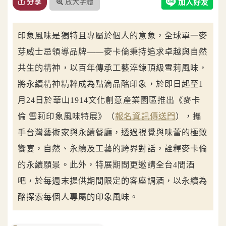
放大字體
分享
印象風味是獨特且專屬於個人的意象，全球單一麥
芽威士忌領導品牌——麥卡倫秉持追求卓越與自然
共生的精神，以百年傳承工藝淬鍊頂級雪莉風味，
將永續精神精粹成為點滴品酩印象，於即日起至1
月24日於華山1914文化創意產業園區推出《麥卡
倫 雪莉印象風味特展》（
報名資訊傳送門
），攜
手台灣藝術家與永續餐廳，透過視覺與味蕾的極致
饗宴，自然、永續及工藝的跨界對話，詮釋麥卡倫
的永續願景。此外，特展期間更邀請全台4間酒
吧，於每週末提供期間限定的客座調酒，以永續為
酩探索每個人專屬的印象風味。