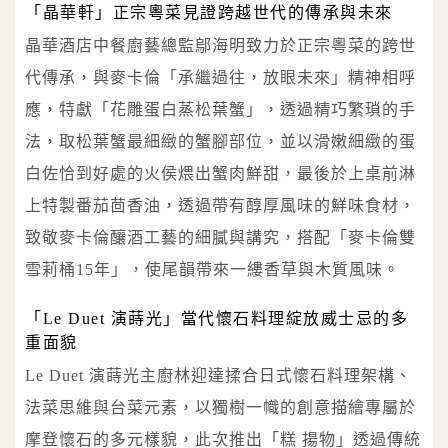
「晶華軒」正宗粵菜見證跨越世代的傳承與未來
晶華酒店中餐廚藝總監鄔海明致力於正宗粵菜的跨世
代傳承，與麥卡倫「承繼過往，放眼未來」精神相呼
應，特獻「花雕蛋白蒸松葉蟹」，透過精巧繁瑣的手
法，取松葉蟹最細緻的蟹腳部位，並以滑嫩細緻的蛋
白佐恰到好處的火侯煨出蟹肉鮮甜，最後於上桌前淋
上特製番茄茴香油，透過帶有醇厚風味的鮮味食材，
致敬麥卡倫釀酒工藝的細膩與講究，搭配「麥卡倫雙
雪莉桶15年」，使尾韻帶來一縷香草與木質風味。
「Le Duet 演蒔光」當代懷石料理綻放威士忌的多
重面貌
Le Duet 演蒔光主廚林迎達揉合日式懷石料理架構、
法菜思維與台菜元素，以獨樹一幟的創意描繪專屬於
摩登懷石的多元樣貌，此次推出「糕 揚物」透過傳統