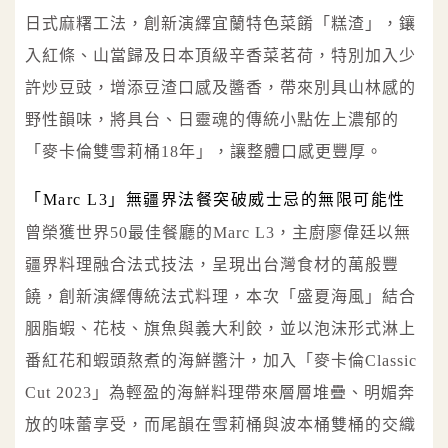
日式麻糬工法，創新演繹宜蘭特色菜餚「糕渣」，鑲
入紅條、山當歸及日本頂級辛香菜茗荷，特別加入少
許炒豆豉，增添豆渣口感及醬香，帶來別具山林感的
野性韻味，將具台、日靈魂的傳統小點佐上濃郁的
「麥卡倫雙雪莉桶18年」，讓整體口感更豐厚。
「Marc L3」無疆界法餐突破威士忌的無限可能性
曾榮獲世界50最佳餐廳的Marc L3，主廚廖偉廷以無
疆界料理融合法式技法，呈現出台灣食材的萬般豐
饒，創新演繹傳統法式料理，本次「盛夏海風」結合
胭脂蝦、花枝、旗魚與義大利餃，並以泡沫形式淋上
番紅花和蝦頭熬煮的海鮮醬汁，加入「麥卡倫Classic
Cut 2023」為輕盈的海鮮料理帶來層層堆疊、明媚奔
放的味蕾享受，而尾韻在雪莉桶與波本桶雙桶的交織