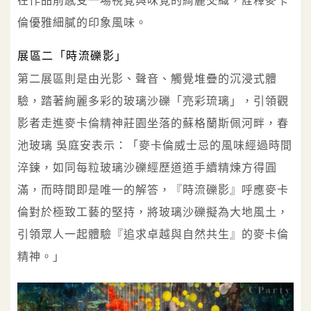
在作品前感受一場視覺與味覺的綺麗交織，詮釋麥卡
倫優雅細膩的印象風味。
展區二「時流礫影」
第二展區則是由光影、聲音、觸覺堆疊的沉浸式體
驗，踏著絢麗多彩的玻璃沙礫「亮彩琉璃」，引領觀
影者走進麥卡倫精神莊園坐落的蘇格蘭斯佩河畔，春
池玻璃 吳庭安表示：「麥卡倫威士忌的風味經過時間
淬鍊，如同每粒玻璃沙礫經歷道道手續精煉方得圓
滿，而時間即是唯一的解答，『時流礫影』呼應麥卡
倫對於極致工藝的堅持，將玻璃沙礫擬為大地風土，
引領眾人一起體驗『追求卓越與自然共生』的麥卡倫
精神。」