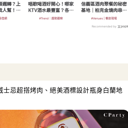
額週轉？上
唱歌喝酒好開心！哪家
信義區酒肉聚餐的秘密
找人幫！資
KTV酒水最豐富？各家
基地｜柏克金燒肉串燒
速到位
開瓶費一次整理
吧
#易借網
#Trend｜趨勢觀察
#Venues | 餐飲現場
Recommended by
獎威士忌超搭烤肉、絕美酒標設計瓶身白蘭地