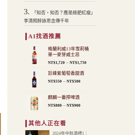
3.
「知否，知否？應是綠肥紅瘦」
李清照醉詠思念傳千年
如
AI找酒推薦
格蘭利威13年雪莉桶
單一麥芽威士忌
價
–
NT$
1,720
NT$
1,750
格
巨峰紫葡萄香甜酒
範
價
–
圍：
NT$
550
NT$
580
格
NT$1,720
滑
範
到
麒麟一番搾啤酒
圍：
NT$1,750
價
–
NT$
880
NT$
900
NT$550
格
到
範
NT$580
其他人正在看
圍：
NT$880
2024年中秋酒禮1：