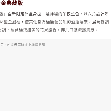
奢金典藏版
藏版」全新限定外盒身披一襲神秘的午夜藍色，以六角設計呼
著M型金屬框，使其化身為極簡藝品般的酒瓶展架，展現低調
香調，蘊藏極致甜美的花果脂香，非凡口感流露質感。
告 - 內文未完請往下繼續閱讀