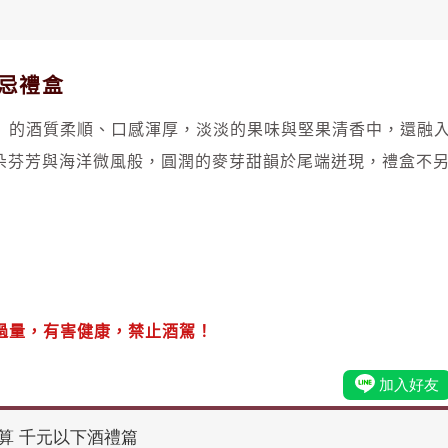
士忌禮盒
盒」的酒質柔順、口感渾厚，淡淡的果味與堅果清香中，還融
朵芬芳與海洋微風般，圓潤的麥芽甜韻於尾端迸現，禮盒不
過量，有害健康，禁止酒駕！