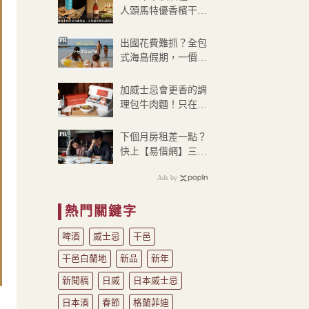
到
人頭馬特優香檳干
NT$900
邑、布萊迪威士忌雙
瓶贈袋禮盒
PR
出國花費難抓？全包
式海島假期，一價搞
定食宿玩樂，省錢更
省心！
加威士忌會更香的調
理包牛肉麵！只在
「這家酒店」獨賣
PR
下個月房租差一點？
快上【易借網】三分
鐘解決燃眉之急
Ads by
熱門關鍵字
啤酒
威士忌
干邑
干邑白蘭地
新品
新年
新聞稿
日威
日本威士忌
日本酒
春節
格蘭菲迪