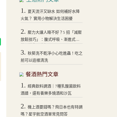
1.
夏天流汗又缺水 如何補好水降
火氣？ 實用小物解決生活困擾
2.
壓力大讓人睡不好？5 招「減壓
放鬆技巧」：腹式呼吸、漸進式拉
伸，讓你一夜好眠！
3.
秋葵洗不乾淨小心吃進蟲！吃之
前可以這樣清洗
餐酒熱門文章
1.
經典飲料調酒｜7種乳酸菌飲料
酒譜，還有養樂多燒酒和沙瓦
2.
機上酒要錢嗎？飛日本也有特調
嗎？星宇航空酒單常見問答