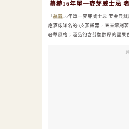
慕赫16年單一麥芽威士忌 
「
慕赫
16年單一麥芽威士忌 奢金典
應酒廠知名的6支蒸餾器，底座鑄刻
奢華風格；酒品飽含芬馥醇厚的堅果
廣