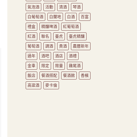
氣泡酒
活動
清酒
琴酒
白葡萄酒
白蘭地
白酒
百富
禮盒
精釀啤酒
紅葡萄酒
紅酒
聯名
臺虎
臺虎精釀
葡萄酒
調酒
貴酒
農曆新年
過年
酒吧
酒店
酒禮
金車
限定
限量
雞尾酒
飯店
餐酒搭配
餐酒館
香檳
高粱酒
麥卡倫