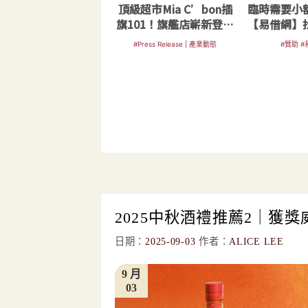
頂級超市Mia C’bon插
臨時需要小
旗101！旗艦店嶄新登場
【易借網】
三大亮點一次看
金快
#Press Release | 產業動態
#贊助 
2025中秋酒禮推薦2｜獲
日期：
2025-09-03
作者：
ALICE LEE
9 月
03