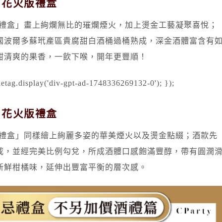
 花火版禮盒
版禮盒」畫上絢爛無比的璀爛煙火，加上燙金工藝凝聚喜悅；
國波爾多蘇玳產區貴腐甜白酒桶過桶熟成，深金酒體富含有
甜清爽的果香，一飲下喉，開年更豐順！
etag.display('div-gpt-ad-1748336269132-0'); });
 花火版禮盒
版禮盒」同樣繪上絢麗多姿的華美煙火以及燙金點綴；酒款先
成，並經完美比例勾兌，所成酒體口感飽滿豐醇，帶有圓潤
新鮮柑橘味，延伸出豐富平衡的層次感。