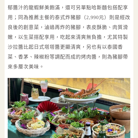
郁醬汁的龍蝦鮮美飽滿，還可另單點哈斯麵包搭配享
用；同為推薦主餐的泰式炸豬腳（2,990元）則是經改
良後的創意菜，滷過再炸的豬腳，表皮酥脆、肉質滑
嫩，以生菜搭配享用，吃起來清爽無負擔，尤其特製
沙拉醬比起日式塔塔醬更顯清爽，另也有以泰國香
菜、香茅、辣椒粉等調配而成的烤肉醬，則為豬腳帶
來多層次美味。