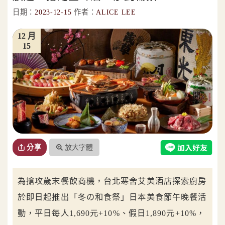
日期：
2023-12-15
作者：
ALICE LEE
12 月
15
放大字體
分享
為搶攻歲末餐飲商機，台北寒舍艾美酒店探索廚房
於即日起推出「冬の和食祭」日本美食節午晚餐活
動，平日每人1,690元+10%、假日1,890元+10%，