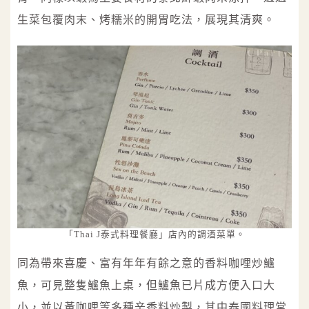
生菜包覆肉末、烤糯米的開胃吃法，展現其清爽。
「Thai J泰式料理餐廳」店內的調酒菜單。
同為帶來喜慶、富有年年有餘之意的香料咖哩炒鱸
魚，可見整隻鱸魚上桌，但鱸魚已片成方便入口大
小，並以黃咖哩等多種辛香料炒製，其中泰國料理常