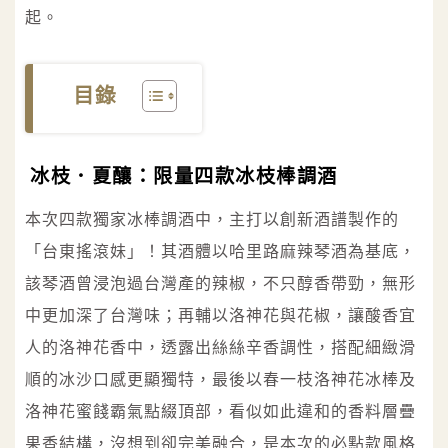
起。
目錄
冰枝．夏釀：限量四款冰枝棒調酒
本次四款獨家冰棒調酒中，主打以創新酒譜製作的
「台東搖滾妹」！其酒體以哈里路麻辣琴酒為基底，
該琴酒曾浸泡過台灣產的辣椒，不只醇香帶勁，無形
中更加深了台灣味；再輔以洛神花與花椒，讓酸香宜
人的洛神花香中，透露出絲絲辛香調性，搭配細緻滑
順的冰沙口感更顯獨特，最後以春一枝洛神花冰棒及
洛神花蜜餞霸氣點綴頂部，看似如此違和的香料層疊
果香結構，沒想到卻完美融合，是本次的必點款風格