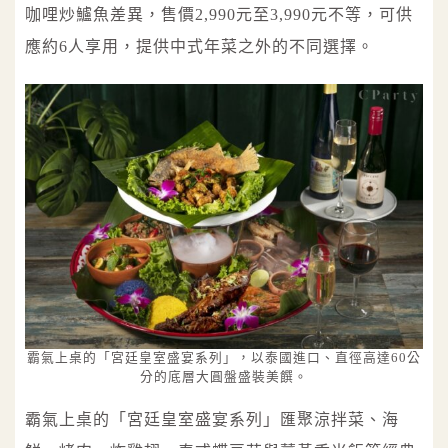
咖哩炒鱸魚差異，售價2,990元至3,990元不等，可供
應約6人享用，提供中式年菜之外的不同選擇。
霸氣上桌的「宮廷皇室盛宴系列」，以泰國進口、直徑高達60公
分的底層大圓盤盛裝美饌。
霸氣上桌的「宮廷皇室盛宴系列」匯聚涼拌菜、海