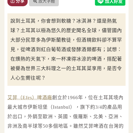
放大字體
分享
說到土耳其，你會想到軟糖？冰淇淋？還是熱氣
球？土耳其以極為悠久的歷史聞名全球，儘管國內
大部分民眾多為伊斯蘭教徒，但酒精飲料卻不算罕
見，從啤酒到紅白葡萄酒或發酵酒類都有；試想：
在燠熱的天氣下，來一杯凍得冰涼的啤酒，搭配著
被譽為世界三大料理之一的土耳其菜享用，是否令
人心生嚮往呢？
艾菲（Efes）啤酒廠
創立於1966年，位在土耳其境內
最大城市伊斯坦堡（Istanbul），旗下約3/4的產品用
於出口，外銷至歐洲、英國、俄羅斯、北美、亞洲、
非洲及南半球等50多個地區。雖然艾菲啤酒在台灣的