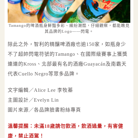
Tamango的啤酒瓶身鮮豔多彩、繽紛潮酷，仔細觀察，都能瞧見
其品牌的Logo——閃電。
除此之外，智利的精釀啤酒廠也逾150家，如瓶身少
不了超帥閃電符號的Tamango、在國際級賽事上獲獎
連連的Kross、北部最有名的酒廠Guayacán及南霸天
代表Cuello Negro等眾多品牌。
文字編輯／Alice Lee 李牧蓁
主圖設計／Evelyn Lin
圖片來源／各品牌臉書粉絲專頁
溫馨提醒：未滿18歲請勿飲酒，飲酒過量，有害健
康，禁止酒駕！