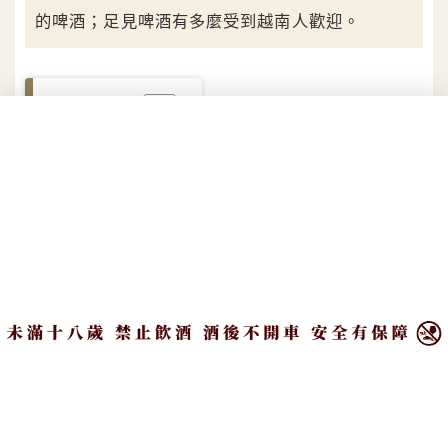
的啤酒；足見啤酒有多麼受到越南人歡迎。
目錄
越南境內啤酒排行
不過，特別的是，比起國產啤酒，越南人似乎篤信外
×
來品牌的酒質更優越。從i-Buzz Asia的統計中可以一
眼看出，越南本土啤酒啤酒的發展遠不如國際啤酒品
牌，在前十名中，只有僅僅兩家為國內本土啤酒品牌
上榜，分別為第七名的「西貢啤酒（Saigon）」以及
第八名的「河內啤酒（Hanoi）」，不只席次佔有夠
少，排名更是列居後段班。