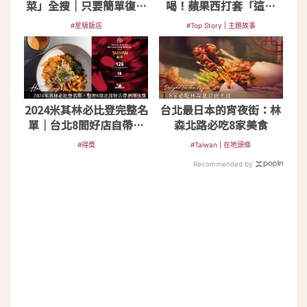
菜」全搜｜只要簡單復熱
喝！蘋果西打套「這幾
立刻在家重現星級佳餚
樣」就成簡易雞尾酒
#星級飯店
#Top Story | 主題故事
2024米其林必比登完整名
台北最日本的宵夜街：林
單｜台北8間好店自帶酒
森北路必吃8家美食
開瓶費大公開
#得獎
#Taiwan | 在地頭條
Recommended by