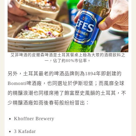
艾菲啤酒的皮爾森啤酒是土耳其餐桌上極為大眾的酒精飲料之
一，佔了約80%市佔率。
另外，土耳其最老的啤酒品牌則為1894年即創建的
Bomonti啤酒廠，也同選址於伊斯坦堡；而風靡全球
的精釀浪潮也同樣席捲了飽富歷史風韻的土耳其，不
少精釀酒廠如雨後春筍般紛紛冒出：
Khoffner Brewery
3 Kafadar