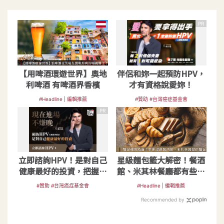
PR
【用啤酒環遊世界】奧地
伴侶和妳一起預防HPV，
利啤酒 有啤酒界香檳
才有資格說愛妳！
#Headline | 編輯推薦
#贊助 #台灣癌症基金會
PR
立即諮詢HPV！是對自己
星級麵包籃大解密！餐酒
健康最好的投資，把握現
館、米其林餐廳都有些什
在不嫌晚！
麼麵包？
#贊助 #台灣癌症基金會
#Headline | 編輯推薦
Recommended by