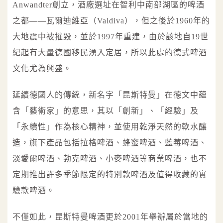
Anwandter創立，酒廠選址在智利中南部湖區的啤酒
之都——瓦爾迪維亞（Valdiva），但之後於1960年的
大地震中被摧毀，並於1997年重建，由於該地自19世
紀起有大量德國移民湧入定居，所以此處的德式啤酒
文化尤為興盛。
延續德國人的傳統，新名字「昆斯特曼」在德文中蘊
含「藝術家」的意思，其以「創新」、「經驗」及
「永續性」作為核心精神，並使用乾淨天然的軟水釀
造，旗下產品包括拉格啤酒、蜂蜜啤酒、藍莓啤酒、
淡愛爾啤酒、勃克啤酒、小麥啤酒等商業啤酒，也不
定期推出許多季節限定的特別款啤酒及值得收藏的實
驗款啤酒。
不僅如此，昆斯特曼啤酒更於2001年舉辦屬於當地的