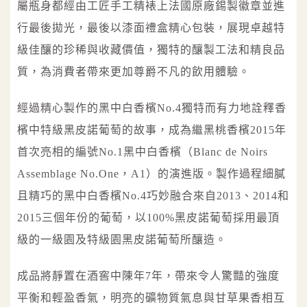
屬瓶身都經由工匠手工精裱上法國原廠錫製徽章並進
行最後拋光，最後以漆面禮盒精心包裝，展現卓越特
級佳釀的珍稀與收藏價值，獨特的釀製工法和精良品
質，為消費者帶來更加尊爵不凡的飲用體驗。
經過精心製作的黑中白香檳No.4獨特而有力地詮釋香
檳中特級黑皮諾葡萄的故事，成為繼黑桃香檳2015年
首次亮相的編號No.1黑中白香檳（Blanc de Noirs
Assemblage No.One，A1）的演進版。製作過程細膩
且精巧的黑中白香檳No.4巧妙融合來自2013、2014和
2015三個年份的葡萄，以100%黑皮諾葡萄採用最頂
級的一級園及特級園黑皮諾葡萄所釀造。
成品將靜置在酒窖中陳年7年，帶來令人驚豔的強度
平衡和輕盈香氣，明亮的礦物質氣息與甘草果香相互