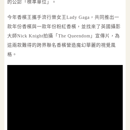
的公認「標準單位」。
今年香檳王攜手流行樂女王Lady Gaga，共同推出一
款年份香檳與一款年份粉紅香檳，並找來了英國攝影
大師Nick Knight拍攝「The Queendom」宣傳片，為
這兩款難得的跨界聯名香檳營造魔幻華麗的視覺風
格。