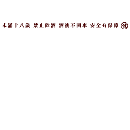
一則以紅玫瑰支付城堡租金的浪漫軼事，成為百富首
×
席調酒師David Stewart的創作靈感。百富首款玫瑰威
士忌，是2008年於酒廠內獨賣的限量產品；今年再度
推出的玫瑰威士忌，則特別在命名中以Second象徵故
事續章。
有別於2008年版經波特桶過桶，故事系列版本改用澳
洲Shiraz希哈葡萄酒桶過桶，賦予酒液紅玫瑰色澤，
風格也往甜美活潑、圓潤厚實的方向偏移；包裝與酒
標更是少見地以玫瑰色妝點，呈現滿滿的浪漫情愫，
相信也會受到不少女性威迷青睞。