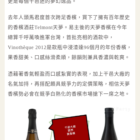
更是每個干邑迷的夢幻逸品。
去年人頭馬君度首次跨足香檳，買下了擁有百年歷史
的香檳酒莊Telmont天夢。易主後的天夢香檳在今年
總算千呼萬喚進軍台灣，首批亮相的酒款中，
Vinothèque 2012是款瓶中浸渣達96個月的年份香檳，
果香甜美、口感絲滑柔順，餘韻則兼具香濃與乾爽。
憑藉著香氣輕盈而口感紮實的表現，加上干邑大廠的
名氣加持，再搭配頗具競爭力的定價策略，相信天夢
香檳勢必會在競爭白熱化的香檳市場搶下一席之地。