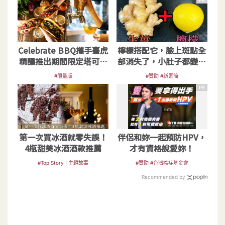
PR
Celebrate BBQ攜手臺虎
檸檬搭配它，臉上斑點全
精釀推出期間限定塔可啤
部消失了，小肚子都變平
酒派對夜
坦了
#限量版
#贊助 #新素簡
PR
第一次買冰酒就零失誤！
伴侶和妳一起預防HPV，
4瓶甜美冰酒酒款推薦
才有資格說愛妳！
#Top Story | 主題故事
#贊助 #台灣癌症基金會
Recommended by