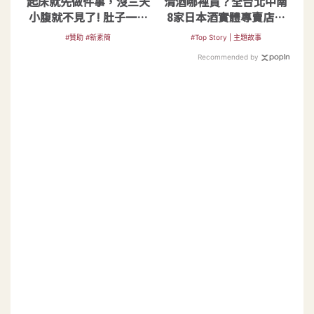
起床就先做件事，沒三天
清酒哪裡買？全台北中南
小腹就不見了! 肚子一天
8家日本酒實體專賣店一
天變小！
次告訴你
#贊助 #新素簡
#Top Story | 主題故事
Recommended by