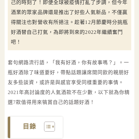
己的時刻了！即便全球被疫情打亂了步調，但今年
酒業的眾家品牌還是推出了好些人氣新品，不僅贏
得關注也對營收有所挹注。趁著12月節慶時分挑瓶
好酒替自己打氣，為即將到來的2022年繼續奮鬥
吧！
套句網路流行語，「我有好酒，你有故事嗎？」。一
瓶好酒除了味道要好，帶點話題讓席間同飲的親朋好
友多些談資，或許是與感官享受同樣重要的事情。
2021年高討論度的人氣酒款不在少數，以下就為你精
選7款值得用來犒賞自己的話題好酒！
目錄