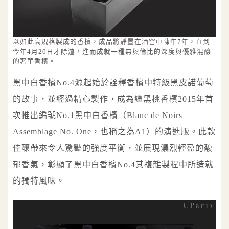
以如此高規格製成的香檳，成品將靜置在酒窖中陳年7年，直到
今年4月20日才除渣，進而成就一種無與倫比的深度與優雅混釀
的奢華香檳。
黑中白香檳No.4源起始於詮釋香檳中特級黑皮諾葡萄
的故事，並經過精心製作，成為繼黑桃香檳2015年首
次推出編號No.1黑中白香檳（Blanc de Noirs
Assemblage No. One，也稱之為A1）的演進版。此款
佳釀帶來令人驚豔的強度平衡，並展現濃烈輕盈的馥
郁香氣，彰顯了黑中白香檳No.4其複雜製程中所造就
的獨特風味。