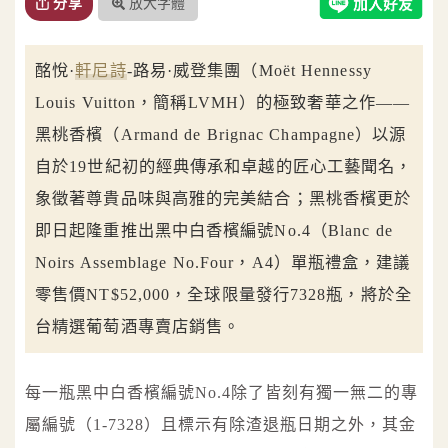
放大字體
分享
酩悅·
軒尼詩
-路易·威登集團（Moët Hennessy
Louis Vuitton，簡稱LVMH）的極致奢華之作——
黑桃香檳（Armand de Brignac Champagne）以源
自於19世紀初的經典傳承和卓越的匠心工藝聞名，
象徵著尊貴品味與高雅的完美結合；黑桃香檳更於
即日起隆重推出黑中白香檳編號No.4（Blanc de
Noirs Assemblage No.Four，A4）單瓶禮盒，建議
零售價NT$52,000，全球限量發行7328瓶，將於全
台精選葡萄酒專賣店銷售。
每一瓶黑中白香檳編號No.4除了皆刻有獨一無二的專
屬編號（1-7328）且標示有除渣退瓶日期之外，其金