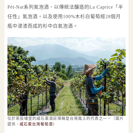
Pét-Nat系列氣泡酒、以傳統法釀造的La Caprice「半
任性」氣泡酒，以及使用100%木杉白葡萄經28個月
瓶中浸渣而成的杉中白氣泡酒。
位於南投埔里的威石東酒莊堪稱是台灣風土的代表之一。（圖片
提供 /
威石東台灣葡萄酒
）