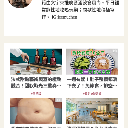
藉由文字來推廣餐酒飲食風尚。平日裡
常態性地吃喝玩樂；間歇性地積極寫
作。 IG:leemuchen_
PR
法式甜點藝術與酒的極致
一週有感！肚子整個都消
融合！甜馭時光三重奏威
下去了！免節食，排空順
士忌全台限5套
暢就夠
#限量版
#贊助 #新素簡
PR