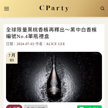
Skip
to
content
全球限量黑桃香檳再釋出～黑中白香檳
編號No.4單瓶禮盒
日期：
2024-07-03
作者：
ALICE LEE
7 月
03