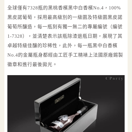
全球僅有7328瓶的黑桃香檳黑中白香檳No.4，100%
黑皮諾葡萄，採用最高級別的一級園及特級園黑皮諾
葡萄所釀造，每一瓶刻有獨一無二的專屬編號（編號
1-7328），並清楚表示該瓶除渣退瓶日期，展現了其
卓越特級佳釀的珍稀性，此外，每一瓶黑中白香檳
No.4的金屬瓶身都經由工匠手工精裱上法國原廠錫製
徽章和進行最後拋光。