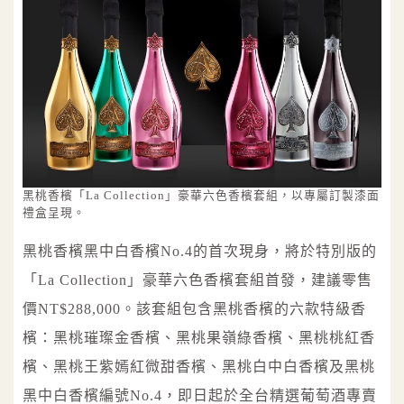
黑桃香檳「La Collection」豪華六色香檳套組，以專屬訂製漆面
禮盒呈現。
黑桃香檳黑中白香檳No.4的首次現身，將於特別版的
「La Collection」豪華六色香檳套組首發，建議零售
價NT$288,000。該套組包含黑桃香檳的六款特級香
檳：黑桃璀璨金香檳、黑桃果嶺綠香檳、黑桃桃紅香
檳、黑桃王紫嫣紅微甜香檳、黑桃白中白香檳及黑桃
黑中白香檳編號No.4，即日起於全台精選葡萄酒專賣