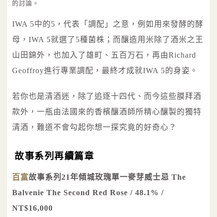
的討論。
IWA 5中的5，代表「調配」之意，例如用來發酵的酵
母，IWA 5就選了5種菌株；而釀造用米除了酒米之王
山田錦外，也加入了雄町、五百万石，再由Richard
Geoffroy進行專業調配，最終才成就IWA 5的身姿。
若你也是清酒迷，除了追逐十四代、而今這些膜拜酒
款外，一瓶由法國來的香檳釀酒師所精心釀製的獨特
清酒，難道不會勾起你想一探究竟的好奇心？
故事系列再續篇章
百富
故事系列21年傾城玫瑰單一麥芽威士忌 The
Balvenie The Second Red Rose / 48.1% /
NT$16,000