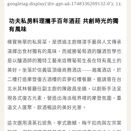
googletag.display('div-gpt-ad-1748336269132-0'); });
功夫私房料理攜手百年酒莊 共創時光的獨
有風味
樸實無華的私房菜，是透過主廚精湛手藝與人文傳承
演繹出食材獨有的風味，而威勝葡萄酒的釀酒哲學也
是以釀酒師的獨特工藝來詮釋葡萄生長在特有風土的
美好。坐落於信義區頂級商務酒店——瀚寓酒店，於
二樓打造摩登復古酒樓的弈夢紅樓餐廳，邀請曾在台
北米其林餐廳任副主廚的陳啟昌坐鎮，以創新手法呈
現各式復古元素，營造出海派租界裡的摩登氛圍，重
溫文人匯聚、飲酒暢談的美好光景。
這次選用清蒸石斑魚、寧式脆鱔、梅干扣肉與左宗棠