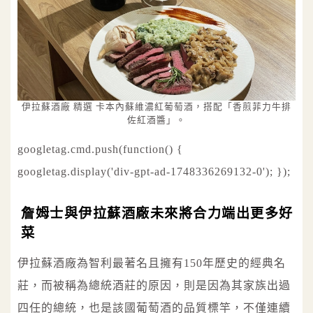
伊拉蘇酒廠 精選 卡本內蘇維濃紅葡萄酒，搭配「香煎菲力牛排
佐紅酒醬」。
googletag.cmd.push(function() {
googletag.display('div-gpt-ad-1748336269132-0'); });
詹姆士與伊拉蘇酒廠未來將合力端出更多好
菜
伊拉蘇酒廠為智利最著名且擁有150年歷史的經典名
莊，而被稱為總統酒莊的原因，則是因為其家族出過
四任的總統，也是該國葡萄酒的品質標竿，不僅連續