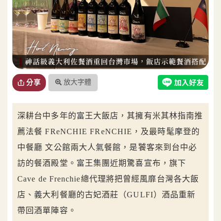
放大字體
分享
深耕台中多年的富王大飯店，其擁有米其林指南推
薦法餐 FReNCHIE FReNCHIE，及最時髦摩登的
中餐廳 文公館兩大人氣餐館，是饕客來到台中必
訪的餐酒殿堂。富王集團近期驚喜宣布，旗下
Cave de Frenchie總代理將把曾經風靡台灣各大飯
店、義大利餐廳的古妃酒莊（GULFI）酒品重新
帶回酒單陣容。