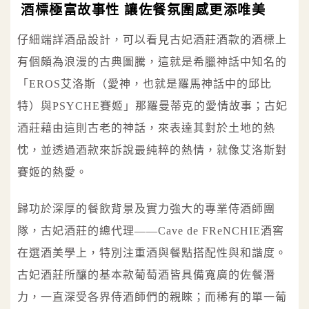
酒標極富故事性 讓佐餐氛圍感更添唯美
仔細端詳酒品設計，可以看見古妃酒莊酒款的酒標上
有個頗為浪漫的古典圖騰，這就是希臘神話中知名的
「EROS艾洛斯（愛神，也就是羅馬神話中的邱比
特）與PSYCHE賽姬」那羅曼蒂克的愛情故事；古妃
酒莊藉由這則古老的神話，來表達其對於土地的熱
忱，並透過酒款來訴說最純粹的熱情，就像艾洛斯對
賽姬的熱愛。
歸功於深厚的餐飲背景及實力強大的專業侍酒師團
隊，古妃酒莊的總代理——Cave de FReNCHIE酒窖
在選酒美學上，特別注重酒與餐點搭配性與和諧度。
古妃酒莊所釀的基本款葡萄酒皆具備寬廣的佐餐潛
力，一直深受各界侍酒師們的親睞；而稀有的單一葡