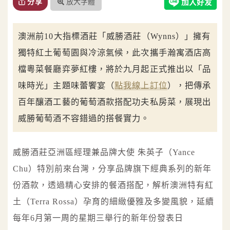
放大字體
分享
澳洲前10大指標酒莊「威勝酒莊（Wynns）」擁有
獨特紅土葡萄園與冷涼氣候，此次攜手瀚寓酒店高
檔粵菜餐廳弈夢紅樓，將於九月起正式推出以「品
味時光」主題味蕾饗宴（
點我線上訂位
），把傳承
百年釀酒工藝的葡萄酒款搭配功夫私房菜，展現出
威勝葡萄酒不容錯過的搭餐實力。
威勝酒莊亞洲區經理兼品牌大使 朱英子（Yance
Chu）特別前來台灣，分享品牌旗下經典系列的新年
份酒款，透過精心安排的餐酒搭配，解析澳洲特有紅
土（Terra Rossa）孕育的細緻優雅及多變風貌，延續
每年6月第一周的星期三舉行的新年份發表日