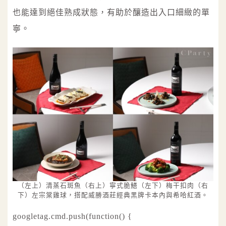
也能達到絕佳熟成狀態，有助於釀造出入口細緻的單
寧。
（左上）清蒸石斑魚（右上）寧式脆鱔（左下）梅干扣肉（右
下）左宗棠雞球，搭配威勝酒莊經典黑牌卡本內與希哈紅酒。
googletag.cmd.push(function() {