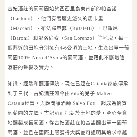
古妃酒莊的葡萄園始於西西里島東南部的帕基諾
（Pachino），他們有著歷史悠久的馬卡里
（Maccari）、布法羅萊菲（Bufaleffi）、巴羅尼
（Baroni）和聖洛倫索（San Lorenzo）等地塊，每一
個鄰近的田塊分別擁有4-6公頃的土地，生產出單一葡
萄園100% Nero d’Avola的葡萄酒，並藉此不斷增強
酒莊的聲譽及實力。
知識、經驗和釀酒傳統，現在已經在Catania家族傳承
到了三代，古妃酒莊如今由Vito的兒子 Matteo
Catania經營，與顧問釀酒師 Salvo Foti一起成為優質
葡萄園的先鋒。古妃酒莊把對於土地的愛，全心全意
地釀製成葡萄酒，從古妃酒莊在帕基諾釀出單一園葡
萄酒，並且在國際上屢獲得大獎並可證明其追求卓越