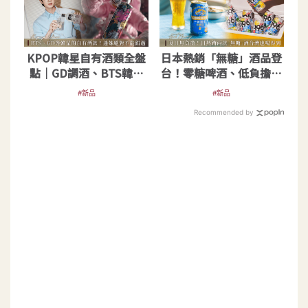
KPOP韓星自有酒類全盤
日本熱銷「無糖」酒品登
點｜GD調酒、BTS韓式
台！零糖啤酒、低負擔即
烈酒，超商一瓶難求
飲調酒，初夏輕鬆喝
#新品
#新品
Recommended by