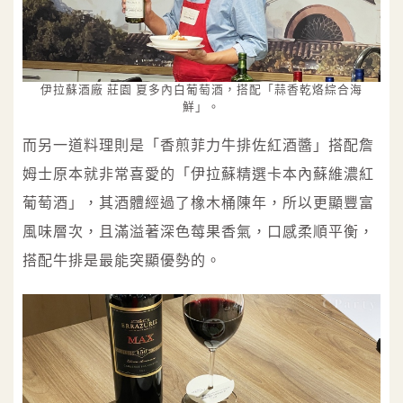
伊拉蘇酒廠 莊園 夏多內白葡萄酒，搭配「蒜香乾烙綜合海
鮮」。
而另一道料理則是「香煎菲力牛排佐紅酒醬」搭配詹
姆士原本就非常喜愛的「伊拉蘇精選卡本內蘇維濃紅
葡萄酒」，其酒體經過了橡木桶陳年，所以更顯豐富
風味層次，且滿溢著深色莓果香氣，口感柔順平衡，
搭配牛排是最能突顯優勢的。