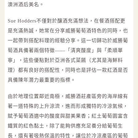
澳洲酒后美名。
Sue Hodders不僅對於釀酒充滿想法，在餐酒搭配更
是充滿熱誠，她常在分享威勝葡萄酒特色的同時，也
一起帶到搭配料理的經驗分享。這一切歸功於威勝葡
萄酒具備著兩個特徵——「清爽酸度」與「柔順單
寧」，這些優點對於亞洲各式菜餚（尤其是海鮮料
理）都有良好的搭配性，同時也是評估一款紅酒是否
具備陳年潛力最重要的指標。
由於地理位置鄰近南極，威勝酒莊產區旁的海岸線有
著一道特殊的上升涼流，進而形成獨特的冷涼氣候，
賦予葡萄酒適中的酸度與甜美果香；紅土葡萄園富含
鐵質的紅色黏土，除了能夠供應充足養分給葡萄生
長，還有著吸熱保溫的特性，讓位於冷涼產區的葡萄