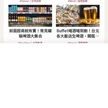
#Taiwan | 在地頭條
#World | 國際脈動
前面超商就有賣！常見罐
Buffet喝酒喝到飽！台北
裝啤酒大集合
各大飯店生啤酒、開瓶費
總整理
#Top Story | 主題故事
#Trend｜趨勢觀察
Recommended by