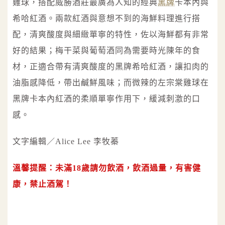
雞球，搭配威勝酒莊最廣為人知的經典
黑牌
卡本內與
希哈紅酒。兩款紅酒與意想不到的海鮮料理進行搭
配，清爽酸度與細緻單寧的特性，佐以海鮮都有非常
好的結果；梅干菜與葡萄酒同為需要時光陳年的食
材，正適合帶有清爽酸度的黑牌希哈紅酒，讓扣肉的
油脂感降低，帶出鹹鮮風味；而微辣的左宗棠雞球在
黑牌卡本內紅酒的柔順單寧作用下，緩減刺激的口
感。
文字編輯／Alice Lee 李牧蓁
溫馨提醒：未滿18歲請勿飲酒，飲酒過量，有害健
康，禁止酒駕！