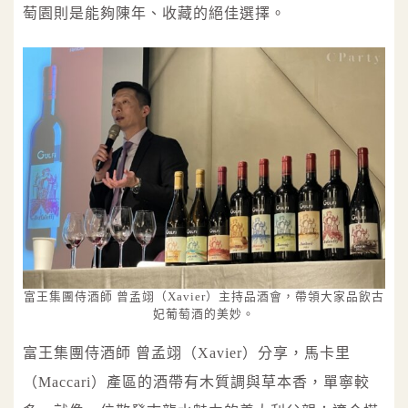
萄園則是能夠陳年、收藏的絕佳選擇。
富王集團侍酒師 曾孟翊（Xavier）主持品酒會，帶領大家品飲古
妃葡萄酒的美妙。
富王集團侍酒師 曾孟翊（Xavier）分享，馬卡里
（Maccari）產區的酒帶有木質調與草本香，單寧較