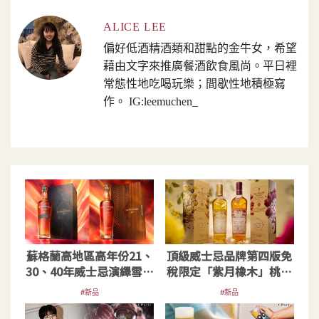
ALICE LEE
偏好低酒精酒類和甜點的金牛女，希望
藉由文字來推廣餐酒飲食風尚。平日裡
常態性地吃喝玩樂；間歇性地積極寫
作。 IG:leemuchen_
蘇格蘭高地區高年份21、
頂級威士忌品牌第四版免
30、40年威士忌演繹雪莉
稅限定「紫月橡木」桃機
藝術
才買得到！
#新品
#新品