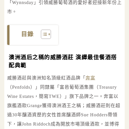
「Wynnsday」引領威勝葡萄酒的愛好者迎接新年份上
市。
目錄
澳洲酒后之稱的威勝酒莊 演繹最佳餐酒搭
配典範
威勝酒莊與澳洲知名頂級紅酒品牌「
奔富
（Penfolds）」同隸屬「富邑葡萄酒集團（Treasury
Wine Estates，簡寫TWE）」旗下品牌之一。奔富以
旗艦酒款Grange獲得澳洲酒王之稱；威勝酒莊則在超
過30年釀酒資歷的女性首席釀酒師Sue Hodders帶領
下，讓John Riddoch成為開放市場頂級酒款，並博得