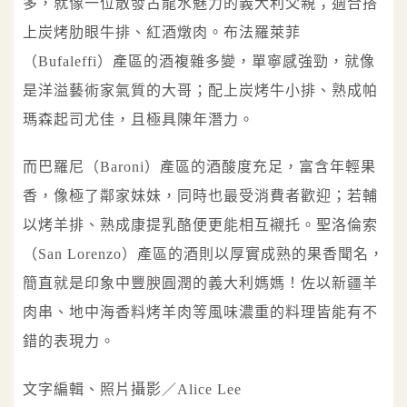
多，就像一位散發古龍水魅力的義大利父親；適合搭
上炭烤肋眼牛排、紅酒燉肉。布法羅萊菲
（Bufaleffi）產區的酒複雜多變，單寧感強勁，就像
是洋溢藝術家氣質的大哥；配上炭烤牛小排、熟成帕
瑪森起司尤佳，且極具陳年潛力。
而巴羅尼（Baroni）產區的酒酸度充足，富含年輕果
香，像極了鄰家妹妹，同時也最受消費者歡迎；若輔
以烤羊排、熟成康提乳酪便更能相互襯托。聖洛倫索
（San Lorenzo）產區的酒則以厚實成熟的果香聞名，
簡直就是印象中豐腴圓潤的義大利媽媽！佐以新疆羊
肉串、地中海香料烤羊肉等風味濃重的料理皆能有不
錯的表現力。
文字編輯、照片攝影／Alice Lee